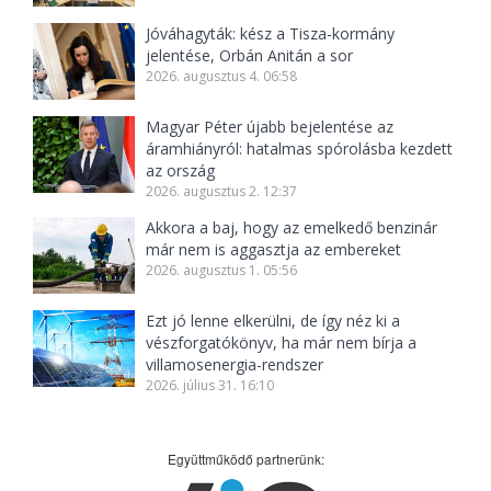
Jóváhagyták: kész a Tisza-kormány
jelentése, Orbán Anitán a sor
2026. augusztus 4. 06:58
Magyar Péter újabb bejelentése az
áramhiányról: hatalmas spórolásba kezdett
az ország
2026. augusztus 2. 12:37
Akkora a baj, hogy az emelkedő benzinár
már nem is aggasztja az embereket
2026. augusztus 1. 05:56
Ezt jó lenne elkerülni, de így néz ki a
vészforgatókönyv, ha már nem bírja a
villamosenergia-rendszer
2026. július 31. 16:10
Együttműködő partnerünk: