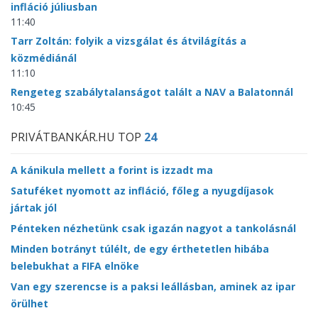
infláció júliusban
11:40
Tarr Zoltán: folyik a vizsgálat és átvilágítás a
közmédiánál
11:10
Rengeteg szabálytalanságot talált a NAV a Balatonnál
10:45
PRIVÁTBANKÁR.HU TOP
24
A kánikula mellett a forint is izzadt ma
Satuféket nyomott az infláció, főleg a nyugdíjasok
jártak jól
Pénteken nézhetünk csak igazán nagyot a tankolásnál
Minden botrányt túlélt, de egy érthetetlen hibába
belebukhat a FIFA elnöke
Van egy szerencse is a paksi leállásban, aminek az ipar
örülhet