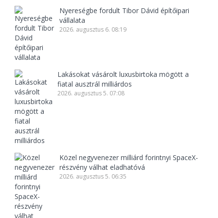
Nyereségbe fordult Tibor Dávid építőipari
vállalata
2026. augusztus 6. 08:19
Lakásokat vásárolt luxusbirtoka mögött a
fiatal ausztrál milliárdos
2026. augusztus 5. 07:08
Közel negyvenezer milliárd forintnyi SpaceX-
részvény válhat eladhatóvá
2026. augusztus 5. 06:35