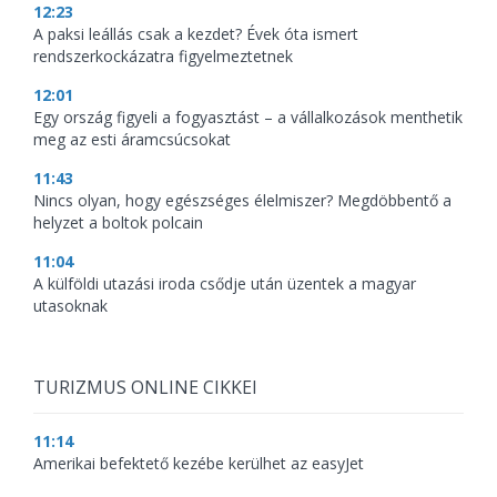
12:23
A paksi leállás csak a kezdet? Évek óta ismert
rendszerkockázatra figyelmeztetnek
12:01
Egy ország figyeli a fogyasztást – a vállalkozások menthetik
meg az esti áramcsúcsokat
11:43
Nincs olyan, hogy egészséges élelmiszer? Megdöbbentő a
helyzet a boltok polcain
11:04
A külföldi utazási iroda csődje után üzentek a magyar
utasoknak
TURIZMUS ONLINE CIKKEI
11:14
Amerikai befektető kezébe kerülhet az easyJet