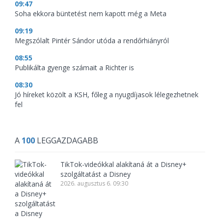
09:47
Soha ekkora büntetést nem kapott még a Meta
09:19
Megszólalt Pintér Sándor utóda a rendőrhiányról
08:55
Publikálta gyenge számait a Richter is
08:30
Jó híreket közölt a KSH, főleg a nyugdíjasok lélegezhetnek
fel
A
100
LEGGAZDAGABB
TikTok-videókkal alakítaná át a Disney+
szolgáltatást a Disney
2026. augusztus 6. 09:30