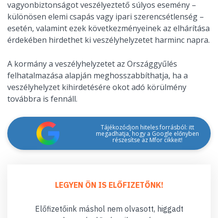
vagyonbiztonságot veszélyeztető súlyos esemény –
különösen elemi csapás vagy ipari szerencsétlenség –
esetén, valamint ezek következményeinek az elhárítása
érdekében hirdethet ki veszélyhelyzetet harminc napra.
A kormány a veszélyhelyzetet az Országgyűlés
felhatalmazása alapján meghosszabbíthatja, ha a
veszélyhelyzet kihirdetésére okot adó körülmény
továbbra is fennáll.
Tájékozódjon hiteles forrásból: itt
megadhatja, hogy a Google előnyben
részesítse az Mfor cikkeit!
LEGYEN ÖN IS ELŐFIZETŐNK!
Előfizetőink máshol nem olvasott, higgadt