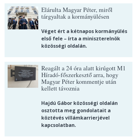
Elárulta Magyar Péter, miről
tárgyaltak a kormányülésen
Véget ért a kétnapos kormányülés
első fele – írta a miniszterelnök
közösségi oldalán.
Reagált a 24 óra alatt kirúgott M1
Híradó-főszerkesztő arra, hogy
Magyar Péter kommentje után
kellett távoznia
Hajdú Gábor közösségi oldalán
osztotta meg gondolatait a
köztévés villámkarrierjével
kapcsolatban.