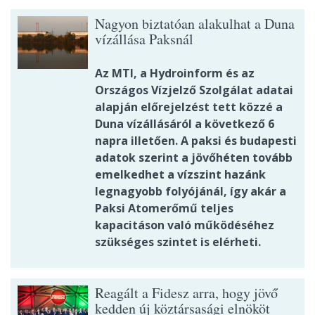
Nagyon biztatóan alakulhat a Duna
vízállása Paksnál
Az MTI, a Hydroinform és az
Országos Vízjelző Szolgálat adatai
alapján előrejelzést tett közzé a
Duna vízállásáról a következő 6
napra illetően. A paksi és budapesti
adatok szerint a jövőhéten tovább
emelkedhet a vízszint hazánk
legnagyobb folyójánál, így akár a
Paksi Atomerőmű teljes
kapacitáson való működéséhez
szükséges szintet is elérheti.
Reagált a Fidesz arra, hogy jövő
kedden új köztársasági elnököt