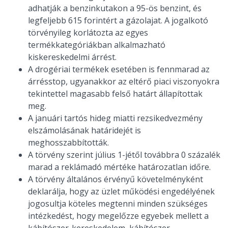
adhatják a benzinkutakon a 95-ös benzint, és
legfeljebb 615 forintért a gázolajat. A jogalkotó
törvényileg korlátozta az egyes
termékkategóriákban alkalmazható
kiskereskedelmi árrést.
A drogériai termékek esetében is fennmarad az
árrésstop, ugyanakkor az eltérő piaci viszonyokra
tekintettel magasabb felső határt állapítottak
meg.
A januári tartós hideg miatti rezsikedvezmény
elszámolásának határidejét is
meghosszabbították.
A törvény szerint július 1-jétől továbbra 0 százalék
marad a reklámadó mértéke határozatlan időre.
A törvény általános érvényű követelményként
deklarálja, hogy az üzlet működési engedélyének
jogosultja köteles megtenni minden szükséges
intézkedést, hogy megelőzze egyebek mellett a