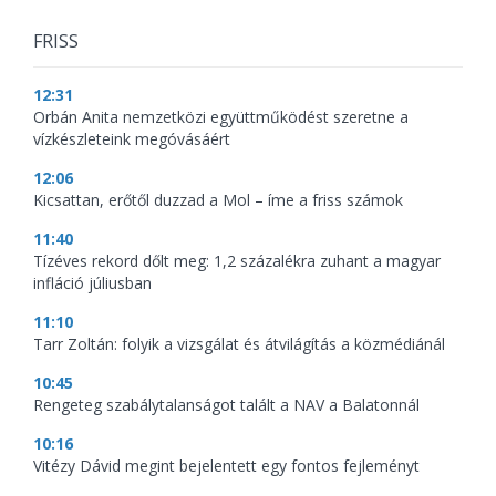
FRISS
12:31
Orbán Anita nemzetközi együttműködést szeretne a
vízkészleteink megóvásáért
12:06
Kicsattan, erőtől duzzad a Mol – íme a friss számok
11:40
Tízéves rekord dőlt meg: 1,2 százalékra zuhant a magyar
infláció júliusban
11:10
Tarr Zoltán: folyik a vizsgálat és átvilágítás a közmédiánál
10:45
Rengeteg szabálytalanságot talált a NAV a Balatonnál
10:16
Vitézy Dávid megint bejelentett egy fontos fejleményt