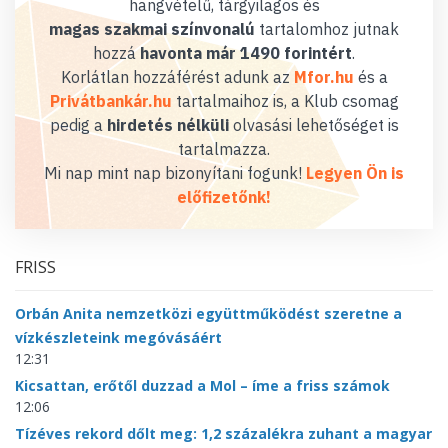
hangvételű, tárgyilagos és
magas szakmai színvonalú
tartalomhoz jutnak
hozzá
havonta már 1490 forintért
.
Korlátlan hozzáférést adunk az
Mfor.hu
és a
Privátbankár.hu
tartalmaihoz is, a Klub csomag
pedig a
hirdetés nélküli
olvasási lehetőséget is
tartalmazza.
Mi nap mint nap bizonyítani fogunk!
Legyen Ön is
előfizetőnk!
FRISS
Orbán Anita nemzetközi együttműködést szeretne a
vízkészleteink megóvásáért
12:31
Kicsattan, erőtől duzzad a Mol – íme a friss számok
12:06
Tízéves rekord dőlt meg: 1,2 százalékra zuhant a magyar