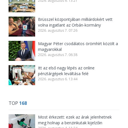
2026. augusztus 6. 13:21
Brüsszel központjában milliárdokért vett
volna ingatlant az Orbán-kormány
2026. augusztus 7. 07:26
Magyar Péter csodálatos örömhírt közölt a
magyarokkal
2026. augusztus 7. 06:38
Itt az első nagy lépés az online
pénztárgépek leváltása felé
2026. augusztus 6. 13:44
TOP
168
Most érkezett: ezek az árak jelenhetnek
meg holnap a benzinkutak kijelzőin