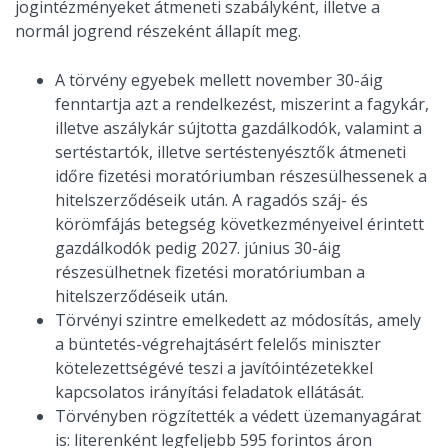
jogintézményeket átmeneti szabályként, illetve a
normál jogrend részeként állapít meg.
A törvény egyebek mellett november 30-áig
fenntartja azt a rendelkezést, miszerint a fagykár,
illetve aszálykár sújtotta gazdálkodók, valamint a
sertéstartók, illetve sertéstenyésztők átmeneti
időre fizetési moratóriumban részesülhessenek a
hitelszerződéseik után. A ragadós száj- és
körömfájás betegség következményeivel érintett
gazdálkodók pedig 2027. június 30-áig
részesülhetnek fizetési moratóriumban a
hitelszerződéseik után.
Törvényi szintre emelkedett az módosítás, amely
a büntetés-végrehajtásért felelős miniszter
kötelezettségévé teszi a javítóintézetekkel
kapcsolatos irányítási feladatok ellátását.
Törvényben rögzítették a védett üzemanyagárat
is: literenként legfeljebb 595 forintos áron