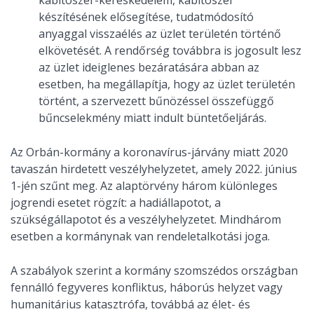
kábítószer-kereskedelem, kábítószer
készítésének elősegítése, tudatmódosító
anyaggal visszaélés az üzlet területén történő
elkövetését. A rendőrség továbbra is jogosult lesz
az üzlet ideiglenes bezáratására abban az
esetben, ha megállapítja, hogy az üzlet területén
történt, a szervezett bűnözéssel összefüggő
bűncselekmény miatt indult büntetőeljárás.
Az Orbán-kormány a koronavírus-járvány miatt 2020
tavaszán hirdetett veszélyhelyzetet, amely 2022. június
1-jén szűnt meg. Az alaptörvény három különleges
jogrendi esetet rögzít: a hadiállapotot, a
szükségállapotot és a veszélyhelyzetet. Mindhárom
esetben a kormánynak van rendeletalkotási joga.
A szabályok szerint a kormány szomszédos országban
fennálló fegyveres konfliktus, háborús helyzet vagy
humanitárius katasztrófa, továbbá az élet- és