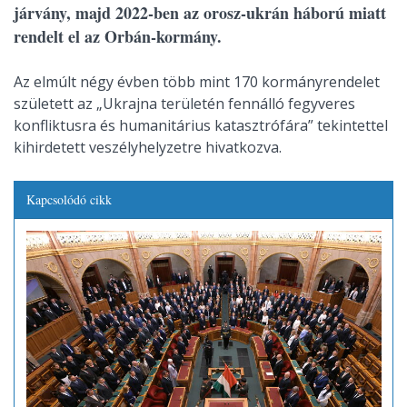
járvány, majd 2022-ben az orosz-ukrán háború miatt
rendelt el az Orbán-kormány.
Az elmúlt négy évben több mint 170 kormányrendelet
született az „Ukrajna területén fennálló fegyveres
konfliktusra és humanitárius katasztrófára” tekintettel
kihirdetett veszélyhelyzetre hivatkozva.
Kapcsolódó cikk