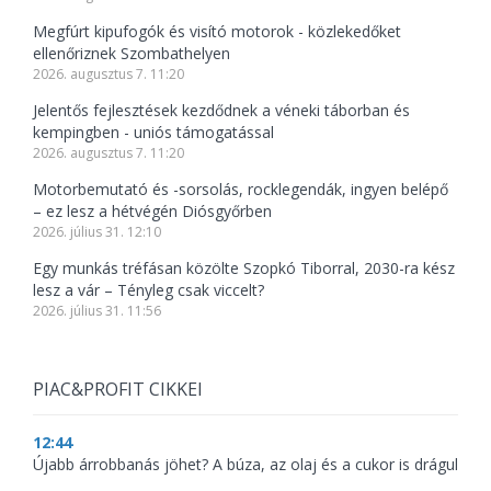
Megfúrt kipufogók és visító motorok - közlekedőket
ellenőriznek Szombathelyen
2026. augusztus 7. 11:20
Jelentős fejlesztések kezdődnek a véneki táborban és
kempingben - uniós támogatással
2026. augusztus 7. 11:20
Motorbemutató és -sorsolás, rocklegendák, ingyen belépő
– ez lesz a hétvégén Diósgyőrben
2026. július 31. 12:10
Egy munkás tréfásan közölte Szopkó Tiborral, 2030-ra kész
lesz a vár – Tényleg csak viccelt?
2026. július 31. 11:56
PIAC&PROFIT CIKKEI
12:44
Újabb árrobbanás jöhet? A búza, az olaj és a cukor is drágul