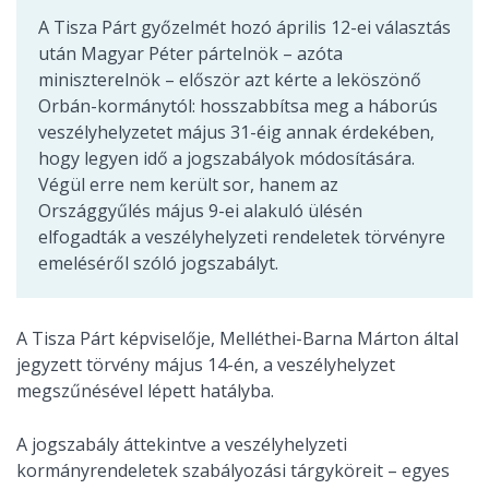
A Tisza Párt győzelmét hozó április 12-ei választás
után Magyar Péter pártelnök – azóta
miniszterelnök – először azt kérte a leköszönő
Orbán-kormánytól: hosszabbítsa meg a háborús
veszélyhelyzetet május 31-éig annak érdekében,
hogy legyen idő a jogszabályok módosítására.
Végül erre nem került sor, hanem az
Országgyűlés május 9-ei alakuló ülésén
elfogadták a veszélyhelyzeti rendeletek törvényre
emeléséről szóló jogszabályt.
A Tisza Párt képviselője, Melléthei-Barna Márton által
jegyzett törvény május 14-én, a veszélyhelyzet
megszűnésével lépett hatályba.
A jogszabály áttekintve a veszélyhelyzeti
kormányrendeletek szabályozási tárgyköreit – egyes