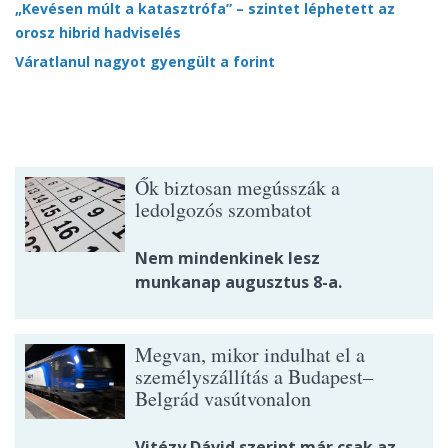
„Kevésen múlt a katasztrófa” – szintet léphetett az
orosz hibrid hadviselés
Váratlanul nagyot gyengült a forint
Ők biztosan megússzák a
ledolgozós szombatot
Nem mindenkinek lesz
munkanap augusztus 8-a.
Megvan, mikor indulhat el a
személyszállítás a Budapest–
Belgrád vasútvonalon
Vitézy Dávid szerint már csak az