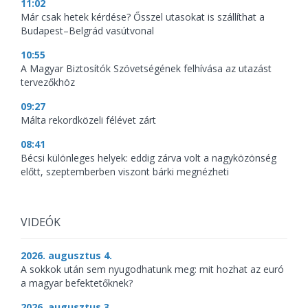
11:02
Már csak hetek kérdése? Ősszel utasokat is szállíthat a
Budapest–Belgrád vasútvonal
10:55
A Magyar Biztosítók Szövetségének felhívása az utazást
tervezőkhöz
09:27
Málta rekordközeli félévet zárt
08:41
Bécsi különleges helyek: eddig zárva volt a nagyközönség
előtt, szeptemberben viszont bárki megnézheti
VIDEÓK
2026. augusztus 4.
A sokkok után sem nyugodhatunk meg: mit hozhat az euró
a magyar befektetőknek?
2026. augusztus 3.