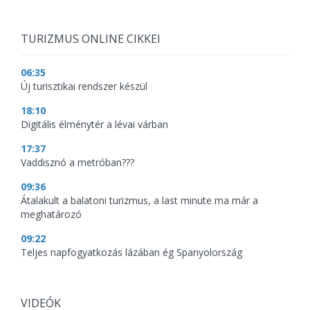
TURIZMUS ONLINE CIKKEI
06:35
Új turisztikai rendszer készül
18:10
Digitális élménytér a lévai várban
17:37
Vaddisznó a metróban???
09:36
Átalakult a balatoni turizmus, a last minute ma már a
meghatározó
09:22
Teljes napfogyatkozás lázában ég Spanyolország
VIDEÓK