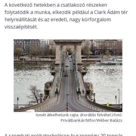
A következő hetekben a csatlakozó részeken
folytatódik a munka, elkezdik például a Clark Ádám tér
helyreállítását és az eredeti, nagy körforgalom
visszaépítését.
Ismét átkelhetünk rajta. (Korábbi felvétel.) Fotó:
Privátbankár/Mfor/Wéber Balázs
A szombati próbaterhelésen huszonnégy 20 tonnás