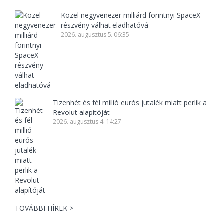
Közel negyvenezer milliárd forintnyi SpaceX-
részvény válhat eladhatóvá
2026. augusztus 5. 06:35
Tizenhét és fél millió eurós jutalék miatt perlik a
Revolut alapítóját
2026. augusztus 4. 14:27
TOVÁBBI HÍREK >