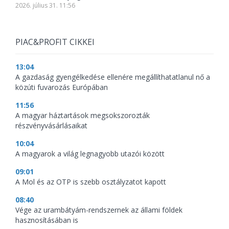
2026. július 31. 11:56
PIAC&PROFIT CIKKEI
13:04
A gazdaság gyengélkedése ellenére megállíthatatlanul nő a
közúti fuvarozás Európában
11:56
A magyar háztartások megsokszorozták
részvényvásárlásaikat
10:04
A magyarok a világ legnagyobb utazói között
09:01
A Mol és az OTP is szebb osztályzatot kapott
08:40
Vége az urambátyám-rendszernek az állami földek
hasznosításában is