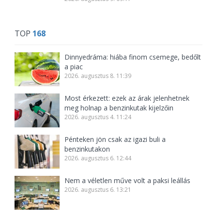
TOP
168
Dinnyedráma: hiába finom csemege, bedőlt
a piac
2026. augusztus 8. 11:39
Most érkezett: ezek az árak jelenhetnek
meg holnap a benzinkutak kijelzőin
2026. augusztus 4. 11:24
Pénteken jön csak az igazi buli a
benzinkutakon
2026. augusztus 6. 12:44
Nem a véletlen műve volt a paksi leállás
2026. augusztus 6. 13:21