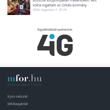
Brüsszel központjában milliárdokért vett
volna ingatlant az Orbán-kormány
2026. augusztus 7. 07:26
Együttműködő partnerünk:
Írjon nekünk!
Médiaajánlat