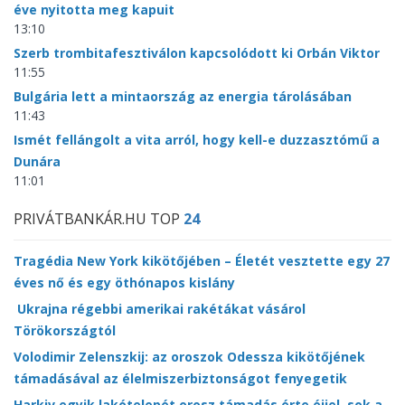
éve nyitotta meg kapuit
13:10
Szerb trombitafesztiválon kapcsolódott ki Orbán Viktor
11:55
Bulgária lett a mintaország az energia tárolásában
11:43
Ismét fellángolt a vita arról, hogy kell-e duzzasztómű a
Dunára
11:01
PRIVÁTBANKÁR.HU TOP
24
Tragédia New York kikötőjében – Életét vesztette egy 27
éves nő és egy öthónapos kislány
Ukrajna régebbi amerikai rakétákat vásárol
Törökországtól
Volodimir Zelenszkij: az oroszok Odessza kikötőjének
támadásával az élelmiszerbiztonságot fenyegetik
Harkiv egyik lakótelepét orosz támadás érte éjjel, sok a