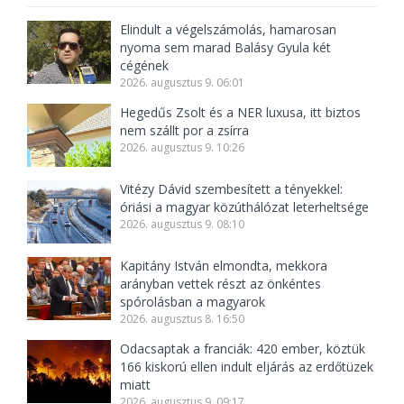
Elindult a végelszámolás, hamarosan
nyoma sem marad Balásy Gyula két
cégének
2026. augusztus 9. 06:01
Hegedűs Zsolt és a NER luxusa, itt biztos
nem szállt por a zsírra
2026. augusztus 9. 10:26
Vitézy Dávid szembesített a tényekkel:
óriási a magyar közúthálózat leterheltsége
2026. augusztus 9. 08:10
Kapitány István elmondta, mekkora
arányban vettek részt az önkéntes
spórolásban a magyarok
2026. augusztus 8. 16:50
Odacsaptak a franciák: 420 ember, köztük
166 kiskorú ellen indult eljárás az erdőtüzek
miatt
2026. augusztus 9. 09:17