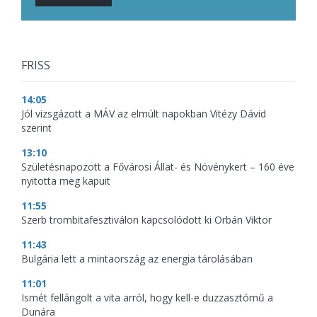
FRISS
14:05
Jól vizsgázott a MÁV az elmúlt napokban Vitézy Dávid
szerint
13:10
Születésnapozott a Fővárosi Állat- és Növénykert – 160 éve
nyitotta meg kapuit
11:55
Szerb trombitafesztiválon kapcsolódott ki Orbán Viktor
11:43
Bulgária lett a mintaország az energia tárolásában
11:01
Ismét fellángolt a vita arról, hogy kell-e duzzasztómű a
Dunára