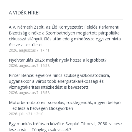
A VIDÉK HÍREI
A V. Németh Zsolt, az Élő Környezetért Felelős Parlamenti
Bizottság elnöke a Szombathelyen megtartott pártpolitikai
cirkusszá silányult ülés után eddig mindössze egyszer hívta
össze a testületet
2026. augusztus 7. 17:41
Nyelvtanulás 2026: melyik nyelv hozza a legtöbbet?
2026. augusztus 7. 16:58
Pintér Bence: egyelőre nincs szükség vízkorlátozásra,
ugyanakkor a város több energiatakarékossági és
vízmegtakarítási intézkedést is bevezetett
2026. augusztus 7. 16:58
Motorbemutató és -sorsolás, rocklegendák, ingyen belépő
– ez lesz a hétvégén Diósgyőrben
2026. július 31. 12:10
Egy munkás tréfásan közölte Szopkó Tiborral, 2030-ra kész
lesz a vár – Tényleg csak viccelt?