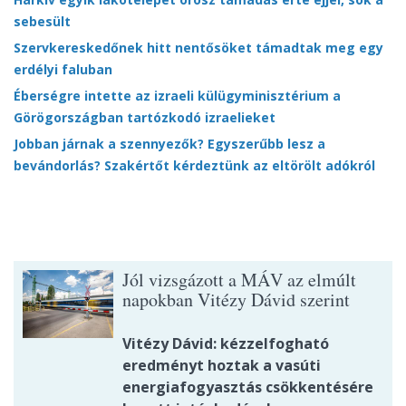
sebesült
Szervkereskedőnek hitt nentősöket támadtak meg egy
erdélyi faluban
Éberségre intette az izraeli külügyminisztérium a
Görögországban tartózkodó izraelieket
Jobban járnak a szennyezők? Egyszerűbb lesz a
bevándorlás? Szakértőt kérdeztünk az eltörölt adókról
Jól vizsgázott a MÁV az elmúlt
napokban Vitézy Dávid szerint
Vitézy Dávid: kézzelfogható
eredményt hoztak a vasúti
energiafogyasztás csökkentésére