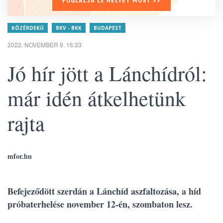
FOGLALJA LE HELYÉT MOST >>
KÖZÉRDEKŰ
BKV - BKK
BUDAPEST
2022. NOVEMBER 9. 16:33
Jó hír jött a Lánchídról:
már idén átkelhetünk
rajta
mfor.hu
Befejeződött szerdán a Lánchíd aszfaltozása, a híd
próbaterhelése november 12-én, szombaton lesz.