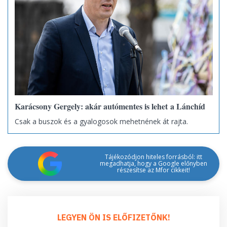
Karácsony Gergely: akár autómentes is lehet a Lánchíd
Csak a buszok és a gyalogosok mehetnének át rajta.
Tájékozódjon hiteles forrásból: itt
megadhatja, hogy a Google előnyben
részesítse az Mfor cikkeit!
LEGYEN ÖN IS ELŐFIZETŐNK!