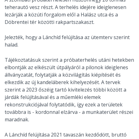
teherautó vesz részt. A terhelés idejére ideiglenesen
lezárják a közúti forgalom elől a Halász utca és a
Döbrentei tér közötti rakpartszakaszt.
Jelezték, hogy a Lánchíd felújítása az ütemterv szerint
halad.
Tájékoztatásuk szerint a próbaterhelés utáni hetekben
elbontják az elkészült útpályáról a pilonok ideiglenes
állványzatát, folytatják a közvilágítás kiépítését és
elkezdik az új kandeláberek kihelyezését. A tervek
szerint a 2023 őszéig tartó kivitelezés többi között a
járdák felújításával és a műemléki elemek
rekonstrukciójával folytatódik, így ezek a területek
továbbra is - kordonnal elzárva - a munkaterület részei
maradnak.
A Lánchíd felújítása 2021 tavaszán kezdődött, bruttó