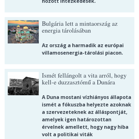
hozott intézkedések.
Bulgária lett a mintaország az
energia tárolásában
Az ország a harmadik az európai
villamosenergia-tárolási piacon.
Ismét fellángolt a vita arról, hogy
kell-e duzzasztómű a Dunára
A Duna mostani vízhiányos állapota
ismét a fókuszba helyezte azoknak
a szervezeteknek az álláspontját,
amelyek igen határozottan
érvelnek amellett, hogy nagy hiba
volt a politikai viták