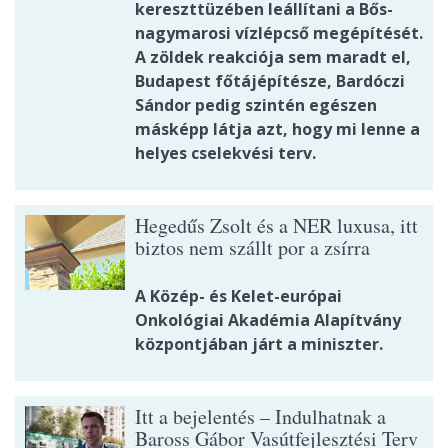
kereszttüzében leállítani a Bős-
nagymarosi vízlépcső megépítését.
A zöldek reakciója sem maradt el,
Budapest főtájépítésze, Bardóczi
Sándor pedig szintén egészen
másképp látja azt, hogy mi lenne a
helyes cselekvési terv.
Hegedűs Zsolt és a NER luxusa, itt
biztos nem szállt por a zsírra
A Közép- és Kelet-európai
Onkológiai Akadémia Alapítvány
központjában járt a miniszter.
Itt a bejelentés – Indulhatnak a
Baross Gábor Vasútfejlesztési Terv