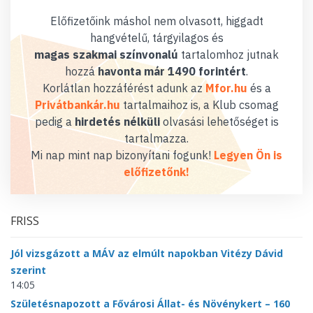
Előfizetőink máshol nem olvasott, higgadt
hangvételű, tárgyilagos és
magas szakmai színvonalú
tartalomhoz jutnak
hozzá
havonta már 1490 forintért
.
Korlátlan hozzáférést adunk az
Mfor.hu
és a
Privátbankár.hu
tartalmaihoz is, a Klub csomag
pedig a
hirdetés nélküli
olvasási lehetőséget is
tartalmazza.
Mi nap mint nap bizonyítani fogunk!
Legyen Ön is
előfizetőnk!
FRISS
Jól vizsgázott a MÁV az elmúlt napokban Vitézy Dávid
szerint
14:05
Születésnapozott a Fővárosi Állat- és Növénykert – 160