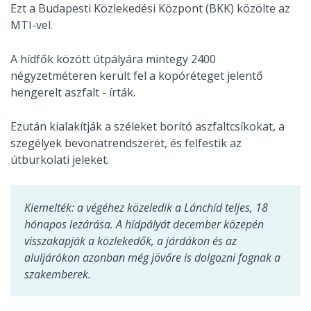
Ezt a Budapesti Közlekedési Központ (BKK) közölte az
MTI-vel.
A hídfők között útpályára mintegy 2400
négyzetméteren került fel a kopóréteget jelentő
hengerelt aszfalt - írták.
Ezután kialakítják a széleket borító aszfaltcsíkokat, a
szegélyek bevonatrendszerét, és felfestik az
útburkolati jeleket.
Kiemelték: a végéhez közeledik a Lánchíd teljes, 18
hónapos lezárása. A hídpályát december közepén
visszakapják a közlekedők, a járdákon és az
aluljárókon azonban még jövőre is dolgozni fognak a
szakemberek.