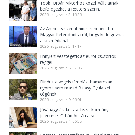
Több, Orbán Viktorhoz közeli vállalatnak
befellegezhet a Reuters szerint
2026. augusztus 2. 16:26
Az Amnesty szerint nincs rendben, ha
Magyar Péter dönt arról, hogy ki dolgozhat
a közmédiánál
2026. augusztus 5. 17:17
Ennyiért vesztegetik az eurót csütörtök
reggel
2026. augusztus 6. 07:08
Elindult a végelszámolás, hamarosan
nyoma sem marad Balásy Gyula két
cégének
2026. augusztus 9. 06:01
Jóváhagyták: kész a Tisza-kormány
jelentése, Orbán Anitán a sor
2026. augusztus 4. 06:58