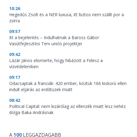
10:26
Hegedűs Zsolt és a NER luxusa, itt biztos nem szállt por a
zsírra
09:57
Itt a bejelentés – Indulhatnak a Baross Gábor
Vasútfejlesztési Terv uniós projektjei
09:42
Lázár János elismerte, hogy hibázott a Fidesz a
vízvédelemben
09:17
Odacsaptak a franciák: 420 ember, köztük 166 kiskorú ellen
indult eljárás az erdőtüzek miatt
08:42
Political Capital: nem kizárólag az ellenzék miatt lesz nehéz
dolga Baka Andrásnak
A
100
LEGGAZDAGABB