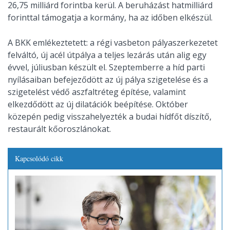
26,75 milliárd forintba kerül. A beruházást hatmilliárd
forinttal támogatja a kormány, ha az időben elkészül.
A BKK emlékeztetett: a régi vasbeton pályaszerkezetet
felváltó, új acél útpálya a teljes lezárás után alig egy
évvel, júliusban készült el. Szeptemberre a híd parti
nyílásaiban befejeződött az új pálya szigetelése és a
szigetelést védő aszfaltréteg építése, valamint
elkezdődött az új dilatációk beépítése. Október
közepén pedig visszahelyezték a budai hídfőt díszítő,
restaurált kőoroszlánokat.
Kapcsolódó cikk