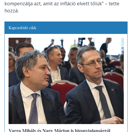
kompenzálja azt, amit az infláció elvett tőlük” – tette
hozzá.
Kapcsolódó cikk
Varga Mihály és Nagy Márton is bizonytalanságról