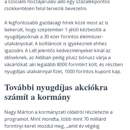
a szociális hozzájárulási adó egy százalékpontos
csökkentésén felül tervezik bevezetni.
A legfontosabb gazdasági hírek közé most az is
bekerült, hogy szeptember 1-jétől kézbesítik a
nyugdíjasoknak a 30 ezer forintos élelmiszer-
utalványokat. A boltláncok is igyekeznek ehhez
igazodni. A Lidl jelentős kedvezményeket kínál az
időseknek, az Aldiban pedig plusz bónusz várja a
vásárlókat: aki legalább 8000 forintért költ, és részben
nyugdíjas utalvánnyal fizet, 1000 forintos kupont kap.
További nyugdíjas akciókra
számít a kormány
Nagy Márton a kormányzati oldalról részletezte a
programot. Mint mondta, több mint 70 milliárd
forintnyi keret mozdul meg, „amit év végéig