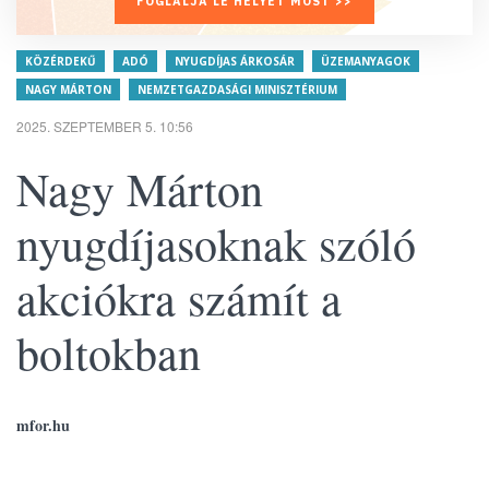
FOGLALJA LE HELYÉT MOST >>
KÖZÉRDEKŰ
ADÓ
NYUGDÍJAS ÁRKOSÁR
ÜZEMANYAGOK
NAGY MÁRTON
NEMZETGAZDASÁGI MINISZTÉRIUM
2025. SZEPTEMBER 5. 10:56
Nagy Márton
nyugdíjasoknak szóló
akciókra számít a
boltokban
mfor.hu