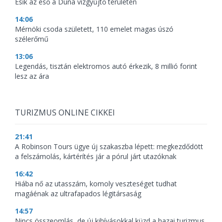
Esik az eső a Duna vízgyűjtő területén
14:06
Mérnöki csoda született, 110 emelet magas úszó
szélerőmű
13:06
Legendás, tisztán elektromos autó érkezik, 8 millió forint
lesz az ára
TURIZMUS ONLINE CIKKEI
21:41
A Robinson Tours ügye új szakaszba lépett: megkezdődött
a felszámolás, kártérítés jár a pórul járt utazóknak
16:42
Hiába nő az utasszám, komoly veszteséget tudhat
magáénak az ultrafapados légitársaság
14:57
Nincs összeomlás, de új kihívásokkal küzd a hazai turizmus