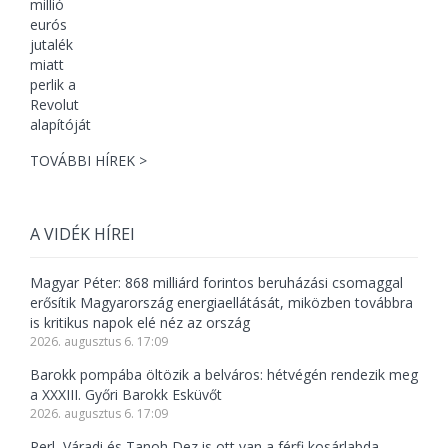
TOVÁBBI HÍREK >
A VIDÉK HÍREI
Magyar Péter: 868 milliárd forintos beruházási csomaggal
erősítik Magyarország energiaellátását, miközben továbbra
is kritikus napok elé néz az ország
2026. augusztus 6. 17:09
Barokk pompába öltözik a belváros: hétvégén rendezik meg
a XXXIII. Győri Barokk Esküvőt
2026. augusztus 6. 17:09
Perl, Váradi és Tanoh Dez is ott van a férfi kosárlabda-