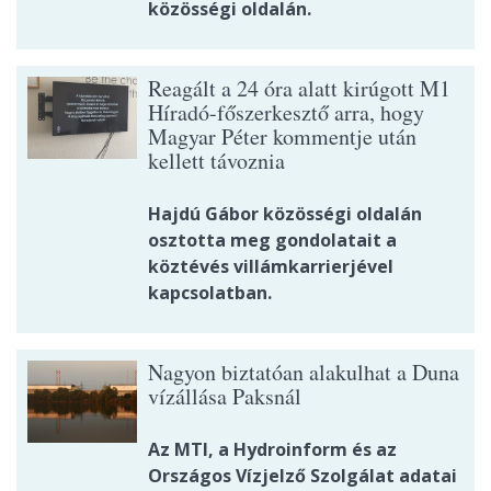
közösségi oldalán.
Reagált a 24 óra alatt kirúgott M1
Híradó-főszerkesztő arra, hogy
Magyar Péter kommentje után
kellett távoznia
Hajdú Gábor közösségi oldalán
osztotta meg gondolatait a
köztévés villámkarrierjével
kapcsolatban.
Nagyon biztatóan alakulhat a Duna
vízállása Paksnál
Az MTI, a Hydroinform és az
Országos Vízjelző Szolgálat adatai