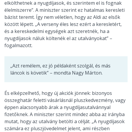
elkölthetnek a nyugdíjasok, és szerintem el is fognak
élelmiszerre”. A miniszter szerint ez hatalmas keresleti
bázist teremt. Így nem véletlen, hogy az Aldi az elsők
között lépett. „A verseny éles lesz ezért a keresletért,
és a kereskedelmi egységek azt szeretnék, ha a
nyugdíjasok náluk költenék el az utalványokat” –
fogalmazott.
„Azt remélem, ez jó példaként szolgál, és más
láncok is követik” – mondta Nagy Márton.
És elképzelhető, hogy új akciók jönnek: bizonyos
összeghatár feletti vásárlásnál pluszkedvezmény, vagy
éppen alacsonyabb árak a nyugdíjasutalvánnyal
fizetőknek. A miniszter szerint mindez abba az irányba
mutat, hogy az utalvány betölti a célját. „A nyugdíjasok
számára ez pluszjövedelmet jelent, ami részben