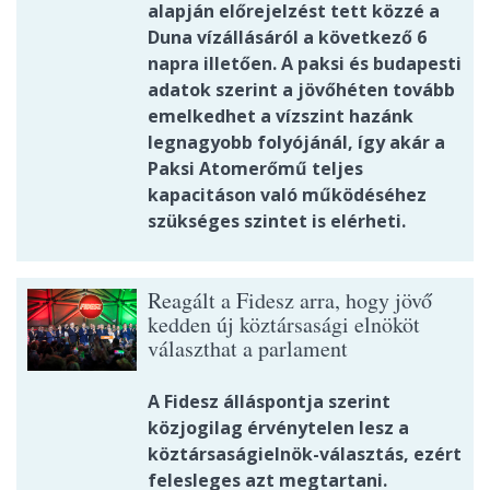
alapján előrejelzést tett közzé a
Duna vízállásáról a következő 6
napra illetően. A paksi és budapesti
adatok szerint a jövőhéten tovább
emelkedhet a vízszint hazánk
legnagyobb folyójánál, így akár a
Paksi Atomerőmű teljes
kapacitáson való működéséhez
szükséges szintet is elérheti.
Reagált a Fidesz arra, hogy jövő
kedden új köztársasági elnököt
választhat a parlament
A Fidesz álláspontja szerint
közjogilag érvénytelen lesz a
köztársaságielnök-választás, ezért
felesleges azt megtartani.