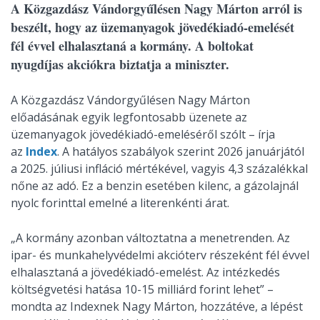
A Közgazdász Vándorgyűlésen Nagy Márton arról is
beszélt, hogy az üzemanyagok jövedékiadó-emelését
fél évvel elhalasztaná a kormány. A boltokat
nyugdíjas akciókra biztatja a miniszter.
A Közgazdász Vándorgyűlésen Nagy Márton
előadásának egyik legfontosabb üzenete az
üzemanyagok jövedékiadó-emeléséről szólt – írja
az
Index
. A hatályos szabályok szerint 2026 januárjától
a 2025. júliusi infláció mértékével, vagyis 4,3 százalékkal
nőne az adó. Ez a benzin esetében kilenc, a gázolajnál
nyolc forinttal emelné a literenkénti árat.
„A kormány azonban változtatna a menetrenden. Az
ipar- és munkahelyvédelmi akcióterv részeként fél évvel
elhalasztaná a jövedékiadó-emelést. Az intézkedés
költségvetési hatása 10-15 milliárd forint lehet” –
mondta az Indexnek Nagy Márton, hozzátéve, a lépést