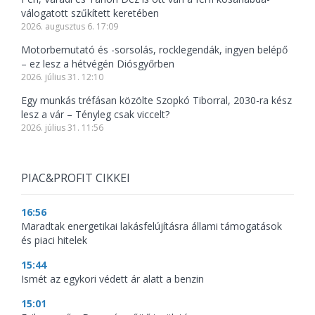
válogatott szűkített keretében
2026. augusztus 6. 17:09
Motorbemutató és -sorsolás, rocklegendák, ingyen belépő
– ez lesz a hétvégén Diósgyőrben
2026. július 31. 12:10
Egy munkás tréfásan közölte Szopkó Tiborral, 2030-ra kész
lesz a vár – Tényleg csak viccelt?
2026. július 31. 11:56
PIAC&PROFIT CIKKEI
16:56
Maradtak energetikai lakásfelújításra állami támogatások
és piaci hitelek
15:44
Ismét az egykori védett ár alatt a benzin
15:01