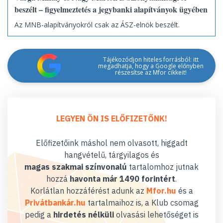
beszélt – figyelmeztetés a jegybanki alapítványok ügyében
Az MNB-alapítványokról csak az ÁSZ-elnök beszélt.
Tájékozódjon hiteles forrásból: itt
megadhatja, hogy a Google előnyben
részesítse az Mfor cikkeit!
LEGYEN ÖN IS ELŐFIZETŐNK!
Előfizetőink máshol nem olvasott, higgadt
hangvételű, tárgyilagos és
magas szakmai színvonalú
tartalomhoz jutnak
hozzá
havonta már 1490 forintért
.
Korlátlan hozzáférést adunk az
Mfor.hu
és a
Privátbankár.hu
tartalmaihoz is, a Klub csomag
pedig a
hirdetés nélküli
olvasási lehetőséget is