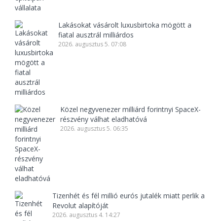
Lakásokat vásárolt luxusbirtoka mögött a
fiatal ausztrál milliárdos
2026. augusztus 5. 07:08
Közel negyvenezer milliárd forintnyi SpaceX-
részvény válhat eladhatóvá
2026. augusztus 5. 06:35
Tizenhét és fél millió eurós jutalék miatt perlik a
Revolut alapítóját
2026. augusztus 4. 14:27