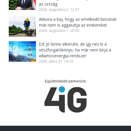
az ország
2026. augusztus 2. 12:37
Akkora a baj, hogy az emelkedő benzinár
már nem is aggasztja az embereket
2026. augusztus 1. 05:56
Ezt jó lenne elkerülni, de így néz ki a
vészforgatókönyv, ha már nem bírja a
villamosenergia-rendszer
2026. július 31. 16:10
Együttműködő partnerünk: