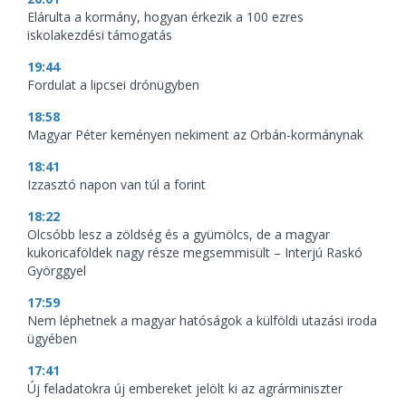
Elárulta a kormány, hogyan érkezik a 100 ezres
iskolakezdési támogatás
19:44
Fordulat a lipcsei drónügyben
18:58
Magyar Péter keményen nekiment az Orbán-kormánynak
18:41
Izzasztó napon van túl a forint
18:22
Olcsóbb lesz a zöldség és a gyümölcs, de a magyar
kukoricaföldek nagy része megsemmisült – Interjú Raskó
Györggyel
17:59
Nem léphetnek a magyar hatóságok a külföldi utazási iroda
ügyében
17:41
Új feladatokra új embereket jelölt ki az agrárminiszter