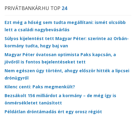
PRIVÁTBANKÁR.HU TOP
24
Ezt még a hőség sem tudta megállítani: ismét olcsóbb
lett a családi nagybevásárlás
Súlyos kijelentést tett Magyar Péter: szerinte az Orbán-
kormány tudta, hogy baj van
Magyar Péter óvatosan optimista Paks kapcsán, a
jövőről is fontos bejelentéseket tett
Nem egészen úgy történt, ahogy először hitték a lipcsei
drónügyről
Kilenc centi: Paks megmenkült?
Bezsákolt 156 milliárdot a kormány – de még így is
önmérsékletet tanúsított
Példátlan dróntámadás ért egy orosz régiót