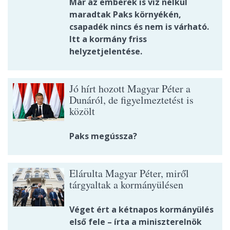
Már az emberek is víz nélkül
maradtak Paks környékén,
csapadék nincs és nem is várható.
Itt a kormány friss
helyzetjelentése.
Jó hírt hozott Magyar Péter a
Dunáról, de figyelmeztetést is
közölt
Paks megússza?
Elárulta Magyar Péter, miről
tárgyaltak a kormányülésen
Véget ért a kétnapos kormányülés
első fele – írta a miniszterelnök