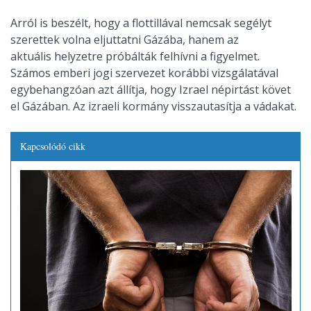
Arról is beszélt, hogy a flottillával nemcsak segélyt
szerettek volna eljuttatni Gázába, hanem az
aktuális helyzetre próbálták felhívni a figyelmet.
Számos emberi jogi szervezet korábbi vizsgálatával
egybehangzóan azt állítja, hogy Izrael népirtást követ
el Gázában. Az izraeli kormány visszautasítja a vádakat.
Kapcsolódó cikk