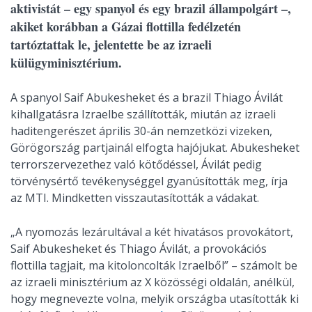
aktivistát – egy spanyol és egy brazil állampolgárt –,
akiket korábban a Gázai flottilla fedélzetén
tartóztattak le, jelentette be az izraeli
külügyminisztérium.
A spanyol Saif Abukesheket és a brazil Thiago Ávilát
kihallgatásra Izraelbe szállították, miután az izraeli
haditengerészet április 30-án nemzetközi vizeken,
Görögország partjainál elfogta hajójukat. Abukesheket
terrorszervezethez való kötődéssel, Ávilát pedig
törvénysértő tevékenységgel gyanúsították meg, írja
az MTI. Mindketten visszautasították a vádakat.
„A nyomozás lezárultával a két hivatásos provokátort,
Saif Abukesheket és Thiago Ávilát, a provokációs
flottilla tagjait, ma kitoloncolták Izraelből” – számolt be
az izraeli minisztérium az X közösségi oldalán, anélkül,
hogy megnevezte volna, melyik országba utasították ki