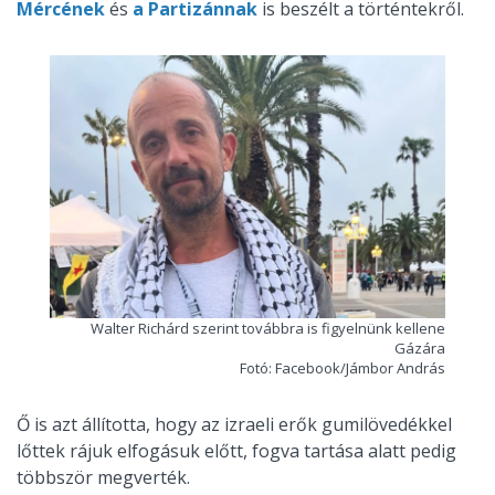
Mércének
és
a Partizánnak
is beszélt a történtekről.
Walter Richárd szerint továbbra is figyelnünk kellene
Gázára
Fotó: Facebook/Jámbor András
Ő is azt állította, hogy az izraeli erők gumilövedékkel
lőttek rájuk elfogásuk előtt, fogva tartása alatt pedig
többször megverték.