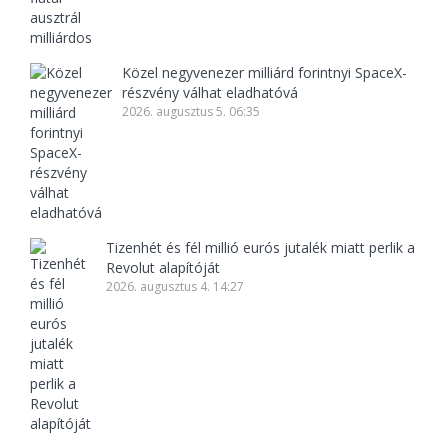
Közel negyvenezer milliárd forintnyi SpaceX-
részvény válhat eladhatóvá
2026. augusztus 5. 06:35
Tizenhét és fél millió eurós jutalék miatt perlik a
Revolut alapítóját
2026. augusztus 4. 14:27