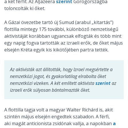
a két férfit. Az AlJazeera
szerint
Görögországba
toloncolták ki őket.
A Gázai övezetbe tartó új Sumud (arabul „kitartás”)
flottilla mintegy 175 további, különböző nemzetiségű
aktivistáját korábban ugyancsak elfogták és több mint
egy napig fogva tartották az izraeli erők, de őket május
elsején Kréta egyik kis kikötőjében partra tették.
Az aktivisták azt állították, hogy Izrael megsértette a
nemzetközi jogot, és gyakorlatilag elrabolta őket
nemzetközi vizeken. A két említett aktivista
szerint
az
izraeli erők súlyosan bántalmazták őket.
A flottilla tagja volt a magyar Walter Richárd is, akit
szintén május elsején engedtek szabadon. A férfi,
aki magát anticionista zsidónak vallja, a napokban
a