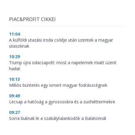
PIAC&PROFIT CIKKEI
11:04
A külföldi utazási iroda csődje után üzentek a magyar
utasoknak
10:29
Trump újra odacsapott: most a napelemek miatt üzent
hadat
10:13
Milliós büntetés egy ismert magyar fodrászcégnek
09:49
Lecsap a hatóság a gyrososokra és a sushiéttermekre
09:27
Sorra buknak le a szabálytalankodók a Balatonnál