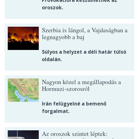
Provokációra készülhetnek az
oroszok.
Szerbia is lángol, a Vajdaságban a
legnagyobb a baj
Súlyos a helyzet a déli határ túlsó
oldalán.
Nagyon közel a megállapodás a
Hormuzi-szorosról
Irán felügyelné a bemenő
forgalmat.
Az oroszok szintet léptek: