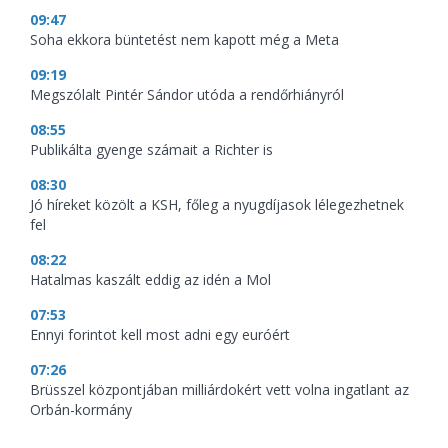
09:47
Soha ekkora büntetést nem kapott még a Meta
09:19
Megszólalt Pintér Sándor utóda a rendőrhiányról
08:55
Publikálta gyenge számait a Richter is
08:30
Jó híreket közölt a KSH, főleg a nyugdíjasok lélegezhetnek
fel
08:22
Hatalmas kaszált eddig az idén a Mol
07:53
Ennyi forintot kell most adni egy euróért
07:26
Brüsszel központjában milliárdokért vett volna ingatlant az
Orbán-kormány