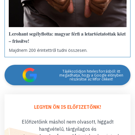
Lerohant segélyflotta: magyar férfi a letartóztatottak közt
– frissítve!
Majdnem 200 érintettről tudni összesen.
Tájékozódjon hiteles forrásból: itt
megadhatja, hogy a Google előnyben
részesítse az Mfor cikkeit!
LEGYEN ÖN IS ELŐFIZETŐNK!
Előfizetőink máshol nem olvasott, higgadt
hangvételű, tárgyilagos és