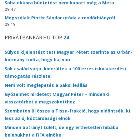
Soha ekkora büntetést nem kapott még a Meta
09:47
Megszólalt Pintér Sándor utóda a rendőrhiányról
09:19
PRIVÁTBANKÁR.HU TOP
24
Súlyos kijelentést tett Magyar Péter: szerinte az Orbán-
kormány tudta, hogy baj van
Sok család várja: kiderültek a 100 ezres iskolakezdési
támogatás részletei
Nem volt meglepetés a paksi leállás
Győzelmet hirdetett Magyar Péter – mindenki
visszatérhet a megszokotthoz
Szombaton ül össze a Tisza-frakció, hogy eldöntsék, ki
lesz az új köztársasági elnök
Minden botrányt túlélt, de egy érthetetlen hibába
belebukhat a FIFA elnöke