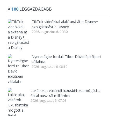
A
100
LEGGAZDAGABB
TikTok-videókkal alakítaná át a Disney+
szolgáltatást a Disney
2026. augusztus 6. 09:30
Nyereségbe fordult Tibor Dávid építőipari
vállalata
2026. augusztus 6. 08:19
Lakásokat vásárolt luxusbirtoka mögött a
fiatal ausztrál milliárdos
2026. augusztus 5. 07:08