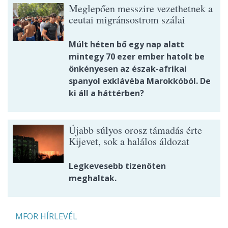
Meglepően messzire vezethetnek a
ceutai migránsostrom szálai
Múlt héten bő egy nap alatt
mintegy 70 ezer ember hatolt be
önkényesen az észak-afrikai
spanyol exklávéba Marokkóból. De
ki áll a háttérben?
Újabb súlyos orosz támadás érte
Kijevet, sok a halálos áldozat
Legkevesebb tizenöten
meghaltak.
MFOR HÍRLEVÉL