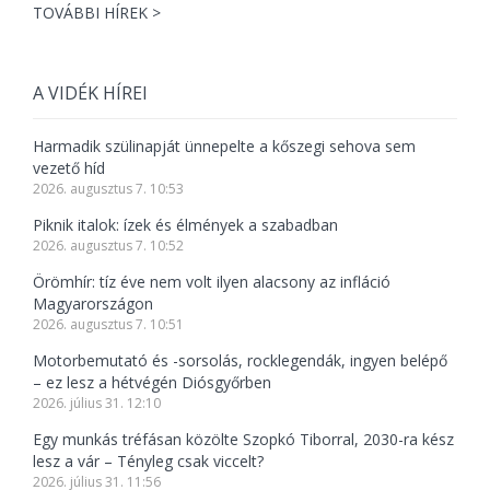
TOVÁBBI HÍREK >
A VIDÉK HÍREI
Harmadik szülinapját ünnepelte a kőszegi sehova sem
vezető híd
2026. augusztus 7. 10:53
Piknik italok: ízek és élmények a szabadban
2026. augusztus 7. 10:52
Örömhír: tíz éve nem volt ilyen alacsony az infláció
Magyarországon
2026. augusztus 7. 10:51
Motorbemutató és -sorsolás, rocklegendák, ingyen belépő
– ez lesz a hétvégén Diósgyőrben
2026. július 31. 12:10
Egy munkás tréfásan közölte Szopkó Tiborral, 2030-ra kész
lesz a vár – Tényleg csak viccelt?
2026. július 31. 11:56