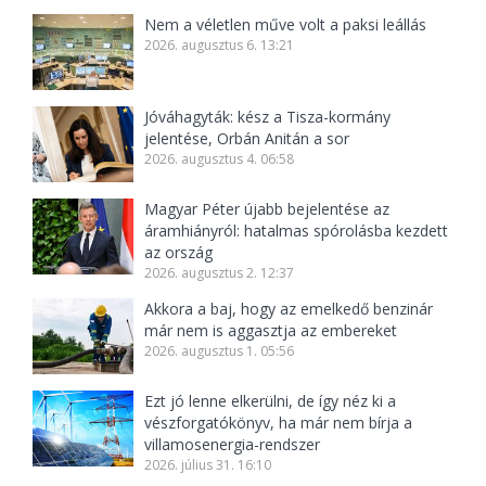
Nem a véletlen műve volt a paksi leállás
2026. augusztus 6. 13:21
Jóváhagyták: kész a Tisza-kormány
jelentése, Orbán Anitán a sor
2026. augusztus 4. 06:58
Magyar Péter újabb bejelentése az
áramhiányról: hatalmas spórolásba kezdett
az ország
2026. augusztus 2. 12:37
Akkora a baj, hogy az emelkedő benzinár
már nem is aggasztja az embereket
2026. augusztus 1. 05:56
Ezt jó lenne elkerülni, de így néz ki a
vészforgatókönyv, ha már nem bírja a
villamosenergia-rendszer
2026. július 31. 16:10