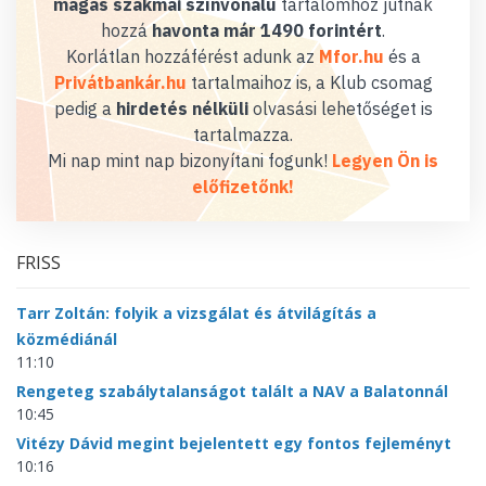
magas szakmai színvonalú
tartalomhoz jutnak
hozzá
havonta már 1490 forintért
.
Korlátlan hozzáférést adunk az
Mfor.hu
és a
Privátbankár.hu
tartalmaihoz is, a Klub csomag
pedig a
hirdetés nélküli
olvasási lehetőséget is
tartalmazza.
Mi nap mint nap bizonyítani fogunk!
Legyen Ön is
előfizetőnk!
FRISS
Tarr Zoltán: folyik a vizsgálat és átvilágítás a
közmédiánál
11:10
Rengeteg szabálytalanságot talált a NAV a Balatonnál
10:45
Vitézy Dávid megint bejelentett egy fontos fejleményt
10:16