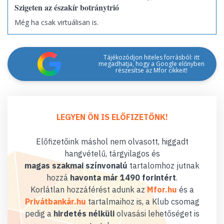
Szigeten az északír botránytrió
Még ha csak virtuálisan is.
Tájékozódjon hiteles forrásból: itt
megadhatja, hogy a Google előnyben
részesítse az Mfor cikkeit!
LEGYEN ÖN IS ELŐFIZETŐNK!
Előfizetőink máshol nem olvasott, higgadt
hangvételű, tárgyilagos és
magas szakmai színvonalú
tartalomhoz jutnak
hozzá
havonta már 1490 forintért
.
Korlátlan hozzáférést adunk az
Mfor.hu
és a
Privátbankár.hu
tartalmaihoz is, a Klub csomag
pedig a
hirdetés nélküli
olvasási lehetőséget is