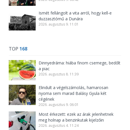
Ismét fellángolt a vita arról, hogy kell-e
duzzasztómű a Dunára
2026. augusztus 9. 11:01
TOP
168
Dinnyedráma: hiába finom csemege, bedőlt
a piac
2026. augusztus 8. 11:39
Elindult a végelszámolás, hamarosan
nyoma sem marad Balásy Gyula két
cégének
2026. augusztus 9. 06:01
Most érkezett: ezek az árak jelenhetnek
meg holnap a benzinkutak kijelzőin
2026. augusztus 4. 11:24