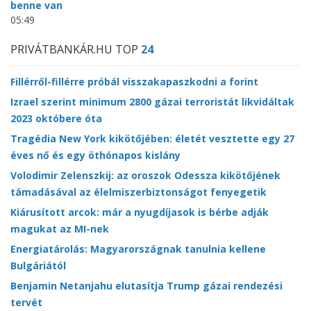
benne van
05:49
PRIVÁTBANKÁR.HU TOP
24
Fillérről-fillérre próbál visszakapaszkodni a forint
Izrael szerint minimum 2800 gázai terroristát likvidáltak
2023 októbere óta
Tragédia New York kikötőjében: életét vesztette egy 27
éves nő és egy öthónapos kislány
Volodimir Zelenszkij: az oroszok Odessza kikötőjének
támadásával az élelmiszerbiztonságot fenyegetik
Kiárusított arcok: már a nyugdíjasok is bérbe adják
magukat az MI-nek
Energiatárolás: Magyarországnak tanulnia kellene
Bulgáriától
Benjamin Netanjahu elutasítja Trump gázai rendezési
tervét