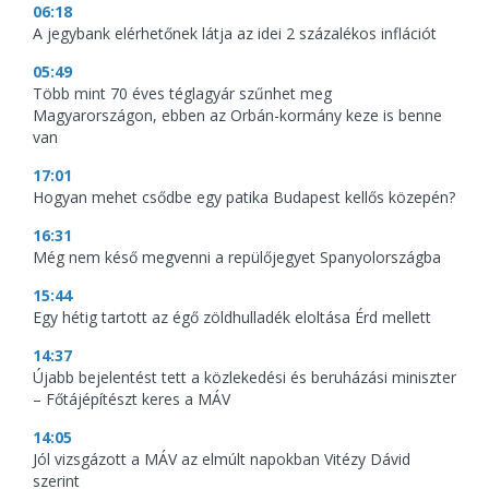
06:18
A jegybank elérhetőnek látja az idei 2 százalékos inflációt
05:49
Több mint 70 éves téglagyár szűnhet meg
Magyarországon, ebben az Orbán-kormány keze is benne
van
17:01
Hogyan mehet csődbe egy patika Budapest kellős közepén?
16:31
Még nem késő megvenni a repülőjegyet Spanyolországba
15:44
Egy hétig tartott az égő zöldhulladék eloltása Érd mellett
14:37
Újabb bejelentést tett a közlekedési és beruházási miniszter
– Főtájépítészt keres a MÁV
14:05
Jól vizsgázott a MÁV az elmúlt napokban Vitézy Dávid
szerint