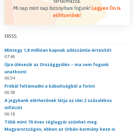
tartalmazza.
Mi nap mint nap bizonyítani fogunk!
Legyen Ön is
előfizetőnk!
FRISS
Mintegy 1,8 millióan kapnak adószámla-értesítőt
07:46
Újra ülésezik az Országgyűlés – ma sem fogunk
unatkozni
06:54
Próbál feltámadni a kábultságból a forint
06:38
A jegybank elérhetőnek látja az idei 2 százalékos
inflációt
06:18
Több mint 70 éves téglagyár szűnhet meg
Magyarországon, ebben az Orbán-kormány keze is