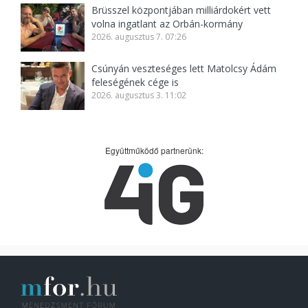
Brüsszel központjában milliárdokért vett
volna ingatlant az Orbán-kormány
2026. augusztus 7. 07:26
Csúnyán veszteséges lett Matolcsy Ádám
feleségének cége is
2026. augusztus 3. 11:02
Együttműködő partnerünk: