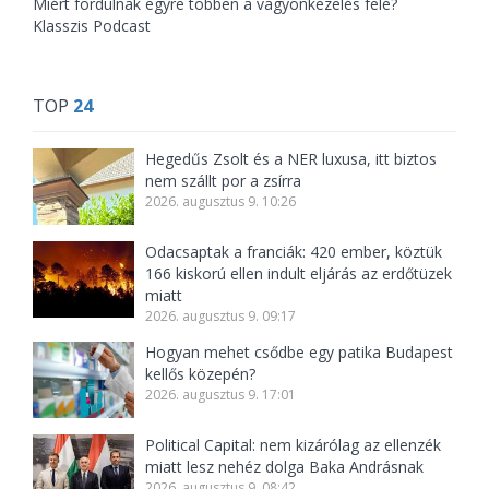
Miért fordulnak egyre többen a vagyonkezelés felé?
Klasszis Podcast
TOP
24
Hegedűs Zsolt és a NER luxusa, itt biztos
nem szállt por a zsírra
2026. augusztus 9. 10:26
Odacsaptak a franciák: 420 ember, köztük
166 kiskorú ellen indult eljárás az erdőtüzek
miatt
2026. augusztus 9. 09:17
Hogyan mehet csődbe egy patika Budapest
kellős közepén?
2026. augusztus 9. 17:01
Political Capital: nem kizárólag az ellenzék
miatt lesz nehéz dolga Baka Andrásnak
2026. augusztus 9. 08:42