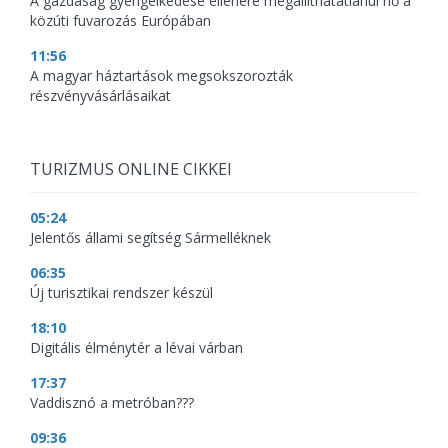
A gazdaság gyengélkedése ellenére megállíthatatlanul nő a
közúti fuvarozás Európában
11:56
A magyar háztartások megsokszorozták
részvényvásárlásaikat
TURIZMUS ONLINE CIKKEI
05:24
Jelentős állami segítség Sármelléknek
06:35
Új turisztikai rendszer készül
18:10
Digitális élménytér a lévai várban
17:37
Vaddisznó a metróban???
09:36