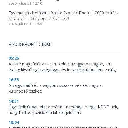
2026. július 31. 12:10
Egy munkás tréfásan közölte Szopkó Tiborral, 2030-ra kész
lesz a vár – Tényleg csak viccelt?
2026. július 31. 11:56
PIAC&PROFIT CIKKEI
05:26
A GDP majd felét az állam költi el Magyarországon, ami
elvileg kiváló egészségügyre és infrastruktúrára lenne elég
16:55
A vagyonadó és a vagyonvisszaszerzés két nagyon
különböző eszköz
14:51
Úgy tűnik Orbán Viktor már nem mondja meg a KDNP-nek,
hogy fontos pozíciókba kit kell jelölniük
13:04