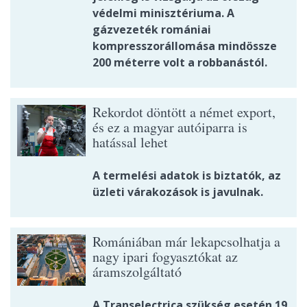
védelmi minisztériuma. A
gázvezeték romániai
kompresszorállomása mindössze
200 méterre volt a robbanástól.
Rekordot döntött a német export,
és ez a magyar autóiparra is
hatással lehet
A termelési adatok is biztatók, az
üzleti várakozások is javulnak.
Romániában már lekapcsolhatja a
nagy ipari fogyasztókat az
áramszolgáltató
A Transelectrica szükség esetén 19