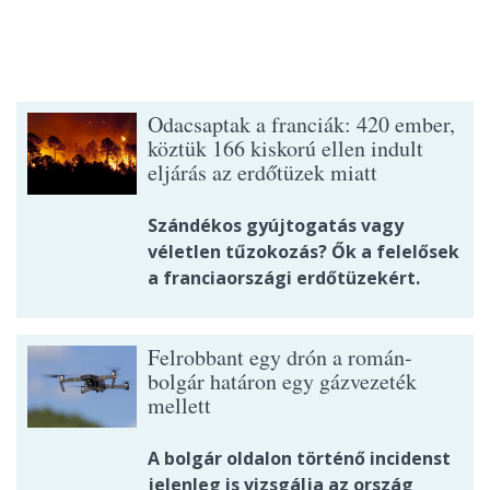
Odacsaptak a franciák: 420 ember,
köztük 166 kiskorú ellen indult
eljárás az erdőtüzek miatt
Szándékos gyújtogatás vagy
véletlen tűzokozás? Ők a felelősek
a franciaországi erdőtüzekért.
Felrobbant egy drón a román-
bolgár határon egy gázvezeték
mellett
A bolgár oldalon történő incidenst
jelenleg is vizsgálja az ország