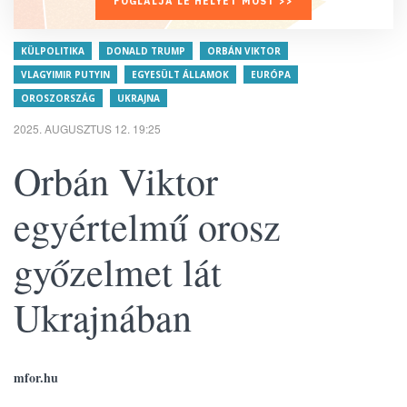
FOGLALJA LE HELYÉT MOST >>
KÜLPOLITIKA
DONALD TRUMP
ORBÁN VIKTOR
VLAGYIMIR PUTYIN
EGYESÜLT ÁLLAMOK
EURÓPA
OROSZORSZÁG
UKRAJNA
2025. AUGUSZTUS 12. 19:25
Orbán Viktor
egyértelmű orosz
győzelmet lát
Ukrajnában
mfor.hu