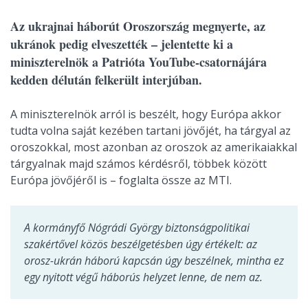
Az ukrajnai háborút Oroszország megnyerte, az
ukránok pedig elveszették – jelentette ki a
miniszterelnök a Patrióta YouTube-csatornájára
kedden délután felkerült interjúban.
A miniszterelnök arról is beszélt, hogy Európa akkor
tudta volna saját kezében tartani jövőjét, ha tárgyal az
oroszokkal, most azonban az oroszok az amerikaiakkal
tárgyalnak majd számos kérdésről, többek között
Európa jövőjéről is – foglalta össze az MTI.
A kormányfő Nógrádi György biztonságpolitikai
szakértővel közös beszélgetésben úgy értékelt: az
orosz-ukrán háború kapcsán úgy beszélnek, mintha ez
egy nyitott végű háborús helyzet lenne, de nem az.