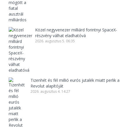
Közel negyvenezer milliárd forintnyi SpaceX-
részvény válhat eladhatóvá
2026. augusztus 5. 06:35
Tizenhét és fél millió eurós jutalék miatt perlik a
Revolut alapítóját
2026. augusztus 4. 14:27