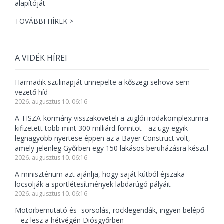
TOVÁBBI HÍREK >
A VIDÉK HÍREI
Harmadik szülinapját ünnepelte a kőszegi sehova sem
vezető híd
2026. augusztus 10. 06:16
A TISZA-kormány visszaköveteli a zuglói irodakomplexumra
kifizetett több mint 300 milliárd forintot - az ügy egyik
legnagyobb nyertese éppen az a Bayer Construct volt,
amely jelenleg Győrben egy 150 lakásos beruházásra készül
2026. augusztus 10. 06:16
A minisztérium azt ajánlja, hogy saját kútból éjszaka
locsolják a sportlétesítmények labdarúgó pályáit
2026. augusztus 10. 06:16
Motorbemutató és -sorsolás, rocklegendák, ingyen belépő
– ez lesz a hétvégén Diósgyőrben