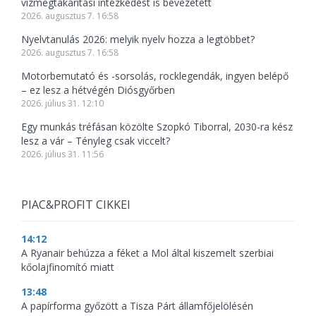
vízmegtakarítási intézkedést is bevezetett
2026. augusztus 7. 16:58
Nyelvtanulás 2026: melyik nyelv hozza a legtöbbet?
2026. augusztus 7. 16:58
Motorbemutató és -sorsolás, rocklegendák, ingyen belépő
– ez lesz a hétvégén Diósgyőrben
2026. július 31. 12:10
Egy munkás tréfásan közölte Szopkó Tiborral, 2030-ra kész
lesz a vár – Tényleg csak viccelt?
2026. július 31. 11:56
PIAC&PROFIT CIKKEI
14:12
A Ryanair behúzza a féket a Mol által kiszemelt szerbiai
kőolajfinomító miatt
13:48
A papírforma győzött a Tisza Párt államfőjelölésén