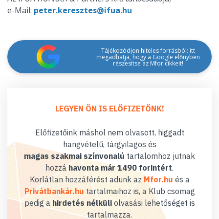
e-Mail:
peter.keresztes@ifua.hu
Tájékozódjon hiteles forrásból: itt
megadhatja, hogy a Google előnyben
részesítse az Mfor cikkeit!
LEGYEN ÖN IS ELŐFIZETŐNK!
Előfizetőink máshol nem olvasott, higgadt
hangvételű, tárgyilagos és
magas szakmai színvonalú
tartalomhoz jutnak
hozzá
havonta már 1490 forintért
.
Korlátlan hozzáférést adunk az
Mfor.hu
és a
Privátbankár.hu
tartalmaihoz is, a Klub csomag
pedig a
hirdetés nélküli
olvasási lehetőséget is
tartalmazza.