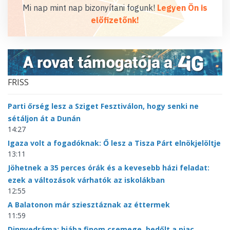
Mi nap mint nap bizonyítani fogunk!
Legyen Ön is
előfizetőnk!
FRISS
Parti őrség lesz a Sziget Fesztiválon, hogy senki ne
sétáljon át a Dunán
14:27
Igaza volt a fogadóknak: Ő lesz a Tisza Párt elnökjelöltje
13:11
Jöhetnek a 35 perces órák és a kevesebb házi feladat:
ezek a változások várhatók az iskolákban
12:55
A Balatonon már sziesztáznak az éttermek
11:59
Dinnyedráma: hiába finom csemege, bedőlt a piac