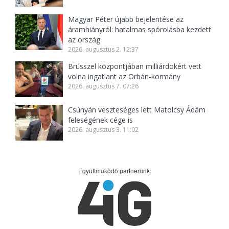
Magyar Péter újabb bejelentése az
áramhiányról: hatalmas spórolásba kezdett
az ország
2026. augusztus 2. 12:37
Brüsszel központjában milliárdokért vett
volna ingatlant az Orbán-kormány
2026. augusztus 7. 07:26
Csúnyán veszteséges lett Matolcsy Ádám
feleségének cége is
2026. augusztus 3. 11:02
Együttműködő partnerünk: