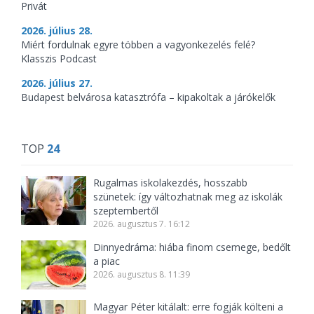
Privát
2026. július 28.
Miért fordulnak egyre többen a vagyonkezelés felé?
Klasszis Podcast
2026. július 27.
Budapest belvárosa katasztrófa – kipakoltak a járókelők
TOP
24
Rugalmas iskolakezdés, hosszabb
szünetek: így változhatnak meg az iskolák
szeptembertől
2026. augusztus 7. 16:12
Dinnyedráma: hiába finom csemege, bedőlt
a piac
2026. augusztus 8. 11:39
Magyar Péter kitálalt: erre fogják költeni a