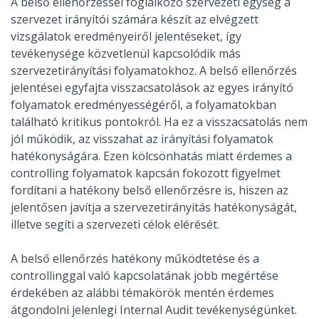
A belső ellenőrzéssel foglalkozó szervezeti egység a
szervezet irányítói számára készít az elvégzett
vizsgálatok eredményeiről jelentéseket, így
tevékenysége közvetlenül kapcsolódik más
szervezetirányítási folyamatokhoz. A belső ellenőrzés
jelentései egyfajta visszacsatolások az egyes irányító
folyamatok eredményességéről, a folyamatokban
található kritikus pontokról. Ha ez a visszacsatolás nem
jól működik, az visszahat az irányítási folyamatok
hatékonyságára. Ezen kölcsönhatás miatt érdemes a
controlling folyamatok kapcsán fokozott figyelmet
fordítani a hatékony belső ellenőrzésre is, hiszen az
jelentősen javítja a szervezetirányítás hatékonyságát,
illetve segíti a szervezeti célok elérését.
A belső ellenőrzés hatékony működtetése és a
controllinggal való kapcsolatának jobb megértése
érdekében az alábbi témakörök mentén érdemes
átgondolni jelenlegi Internal Audit tevékenységünket.