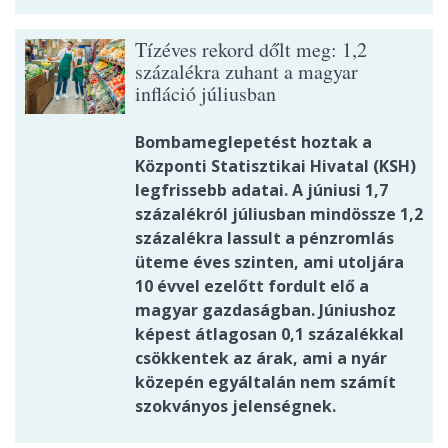
Tízéves rekord dőlt meg: 1,2
százalékra zuhant a magyar
infláció júliusban
Bombameglepetést hoztak a
Központi Statisztikai Hivatal (KSH)
legfrissebb adatai. A júniusi 1,7
százalékról júliusban mindössze 1,2
százalékra lassult a pénzromlás
üteme éves szinten, ami utoljára
10 évvel ezelőtt fordult elő a
magyar gazdaságban. Júniushoz
képest átlagosan 0,1 százalékkal
csökkentek az árak, ami a nyár
közepén egyáltalán nem számít
szokványos jelenségnek.