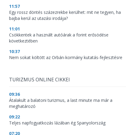
11:57
Egy rossz döntés százezrekbe kerülhet: mit ne tegyen, ha
bajba kerül az utazási irodája?
11:01
Csökkentek a használt autóárak a forint erősödése
következtében
10:37
Nem sokat költött az Orbán-kormány kutatás-fejlesztésre
TURIZMUS ONLINE CIKKEI
09:36
Átalakult a balatoni turizmus, a last minute ma már a
meghatározó
09:22
Teljes napfogyatkozás lázában ég Spanyolország
07:20