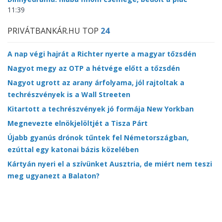
11:39
PRIVÁTBANKÁR.HU TOP
24
A nap végi hajrát a Richter nyerte a magyar tőzsdén
Nagyot megy az OTP a hétvége előtt a tőzsdén
Nagyot ugrott az arany árfolyama, jól rajtoltak a
techrészvények is a Wall Streeten
Kitartott a techrészvények jó formája New Yorkban
Megnevezte elnökjelöltjét a Tisza Párt
Újabb gyanús drónok tűntek fel Németországban,
ezúttal egy katonai bázis közelében
Kártyán nyeri el a szívünket Ausztria, de miért nem teszi
meg ugyanezt a Balaton?