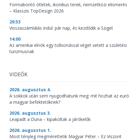
Formabontó ötletek, ikonikus terek, nemzetközi elismerés
– Klasszis TopDesign 2026
20:53
Visszaszámlálás indul: pár nap, és kezdődik a Sziget
14:00
Az amerikai elnök egy tollvonással véget vetett a születési
turizmusnak
VIDEÓK
2026. augusztus 4.
A sokkok után sem nyugodhatunk meg: mit hozhat az euró
a magyar befektetőknek?
2026. augusztus 3.
Leapadt a Duna – kipakoltak a járókelők
2026. augusztus 1.
Most tényleg megmérettetik Magyar Péter – Ez Viszont