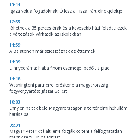
13:11
Igaza volt a fogadóknak: Ő lesz a Tisza Párt elnökjelöltje
12:55
Jöhetnek a 35 perces órák és a kevesebb házi feladat: ezek
a változások várhatók az iskolákban
11:59
A Balatonon már sziesztáznak az éttermek
11:39
Dinnyedráma: hiába finom csemege, bedőlt a piac
11:18
Washingtoni partnerrel erősítené a magyarországi
fegyvergyártást Jászai Gellért
10:03
Ennyien haltak bele Magyarországon a történelmi hőhullám
hatásaiba
09:31
Magyar Péter kitálalt: erre fogják költeni a felfoghatatlan
mennyiségű uniós forrást