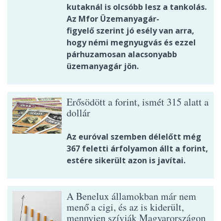
kutaknál is olcsóbb lesz a tankolás.
Az Mfor Üzemanyagár-
figyelő szerint jó esély van arra,
hogy némi megnyugvás és ezzel
párhuzamosan alacsonyabb
üzemanyagár jön.
Erősödött a forint, ismét 315 alatt a
dollár
Az euróval szemben délelőtt még
367 feletti árfolyamon állt a forint,
estére sikerült azon is javítai.
A Benelux államokban már nem
menő a cigi, és az is kiderült,
mennyien szívják Magyarországon