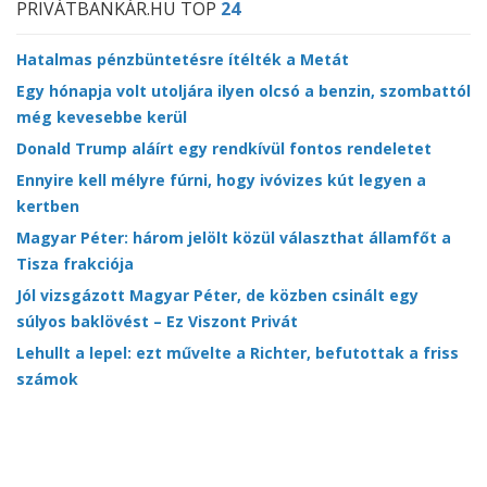
PRIVÁTBANKÁR.HU TOP
24
Hatalmas pénzbüntetésre ítélték a Metát
Egy hónapja volt utoljára ilyen olcsó a benzin, szombattól
még kevesebbe kerül
Donald Trump aláírt egy rendkívül fontos rendeletet
Ennyire kell mélyre fúrni, hogy ivóvizes kút legyen a
kertben
Magyar Péter: három jelölt közül választhat államfőt a
Tisza frakciója
Jól vizsgázott Magyar Péter, de közben csinált egy
súlyos baklövést – Ez Viszont Privát
Lehullt a lepel: ezt művelte a Richter, befutottak a friss
számok