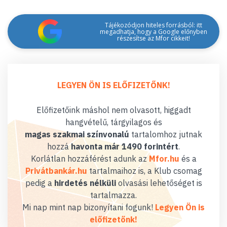
Tájékozódjon hiteles forrásból: itt
megadhatja, hogy a Google előnyben
részesítse az Mfor cikkeit!
LEGYEN ÖN IS ELŐFIZETŐNK!
Előfizetőink máshol nem olvasott, higgadt
hangvételű, tárgyilagos és
magas szakmai színvonalú
tartalomhoz jutnak
hozzá
havonta már 1490 forintért
.
Korlátlan hozzáférést adunk az
Mfor.hu
és a
Privátbankár.hu
tartalmaihoz is, a Klub csomag
pedig a
hirdetés nélküli
olvasási lehetőséget is
tartalmazza.
Mi nap mint nap bizonyítani fogunk!
Legyen Ön is
előfizetőnk!