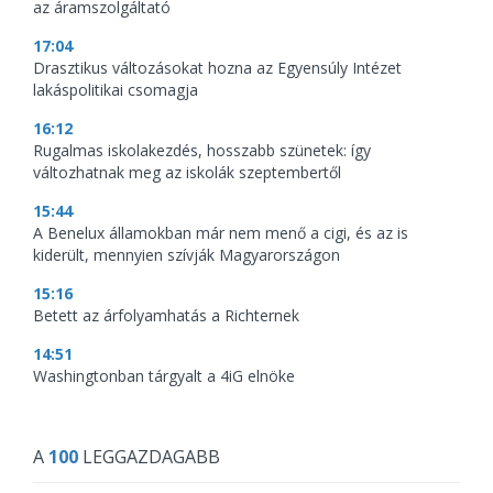
az áramszolgáltató
17:04
Drasztikus változásokat hozna az Egyensúly Intézet
lakáspolitikai csomagja
16:12
Rugalmas iskolakezdés, hosszabb szünetek: így
változhatnak meg az iskolák szeptembertől
15:44
A Benelux államokban már nem menő a cigi, és az is
kiderült, mennyien szívják Magyarországon
15:16
Betett az árfolyamhatás a Richternek
14:51
Washingtonban tárgyalt a 4iG elnöke
A
100
LEGGAZDAGABB