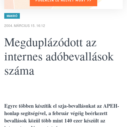
FOGLALJA LE HELYÉT MOST >>
MAKRÓ
2004. MÁRCIUS 15. 16:12
Megduplázódott az
internes adóbevallások
száma
Egyre többen készítik el szja-bevallásukat az APEH-
honlap segítségével, a február végéig beérkezett
bevallások közül több mint 140 ezer készült az