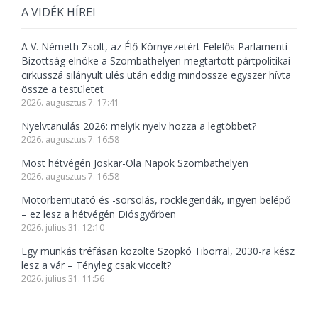
A VIDÉK HÍREI
A V. Németh Zsolt, az Élő Környezetért Felelős Parlamenti
Bizottság elnöke a Szombathelyen megtartott pártpolitikai
cirkusszá silányult ülés után eddig mindössze egyszer hívta
össze a testületet
2026. augusztus 7. 17:41
Nyelvtanulás 2026: melyik nyelv hozza a legtöbbet?
2026. augusztus 7. 16:58
Most hétvégén Joskar-Ola Napok Szombathelyen
2026. augusztus 7. 16:58
Motorbemutató és -sorsolás, rocklegendák, ingyen belépő
– ez lesz a hétvégén Diósgyőrben
2026. július 31. 12:10
Egy munkás tréfásan közölte Szopkó Tiborral, 2030-ra kész
lesz a vár – Tényleg csak viccelt?
2026. július 31. 11:56