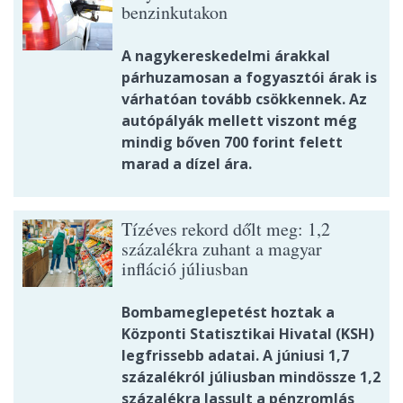
benzinkutakon
A nagykereskedelmi árakkal
párhuzamosan a fogyasztói árak is
várhatóan tovább csökkennek. Az
autópályák mellett viszont még
mindig bőven 700 forint felett
marad a dízel ára.
Tízéves rekord dőlt meg: 1,2
százalékra zuhant a magyar
infláció júliusban
Bombameglepetést hoztak a
Központi Statisztikai Hivatal (KSH)
legfrissebb adatai. A júniusi 1,7
százalékról júliusban mindössze 1,2
százalékra lassult a pénzromlás