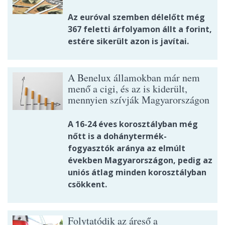
Az euróval szemben délelőtt még
367 feletti árfolyamon állt a forint,
estére sikerült azon is javítai.
A Benelux államokban már nem
menő a cigi, és az is kiderült,
mennyien szívják Magyarországon
A 16-24 éves korosztályban még
nőtt is a dohánytermék-
fogyasztók aránya az elmúlt
években Magyarországon, pedig az
uniós átlag minden korosztályban
csökkent.
Folytatódik az áreső a