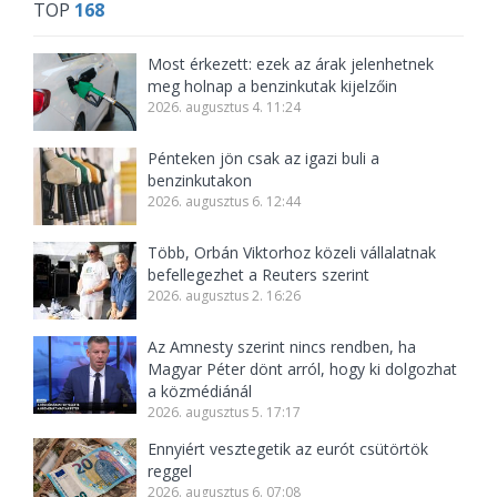
TOP
168
Most érkezett: ezek az árak jelenhetnek
meg holnap a benzinkutak kijelzőin
2026. augusztus 4. 11:24
Pénteken jön csak az igazi buli a
benzinkutakon
2026. augusztus 6. 12:44
Több, Orbán Viktorhoz közeli vállalatnak
befellegezhet a Reuters szerint
2026. augusztus 2. 16:26
Az Amnesty szerint nincs rendben, ha
Magyar Péter dönt arról, hogy ki dolgozhat
a közmédiánál
2026. augusztus 5. 17:17
Ennyiért vesztegetik az eurót csütörtök
reggel
2026. augusztus 6. 07:08