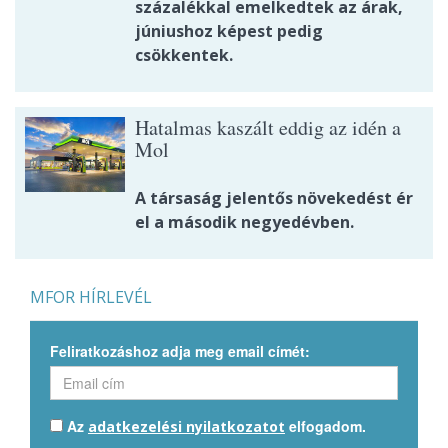
százalékkal emelkedtek az árak,
júniushoz képest pedig
csökkentek.
Hatalmas kaszált eddig az idén a
Mol
A társaság jelentős növekedést ér
el a második negyedévben.
MFOR HÍRLEVÉL
Feliratkozáshoz adja meg email címét:
Az
elfogadom.
adatkezelési nyilatkozatot