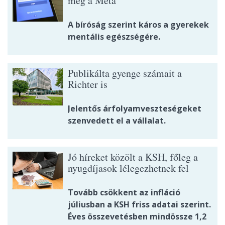
még a Meta
A bíróság szerint káros a gyerekek
mentális egészségére.
Publikálta gyenge számait a
Richter is
Jelentős árfolyamveszteségeket
szenvedett el a vállalat.
Jó híreket közölt a KSH, főleg a
nyugdíjasok lélegezhetnek fel
Tovább csökkent az infláció
júliusban a KSH friss adatai szerint.
Éves összevetésben mindössze 1,2