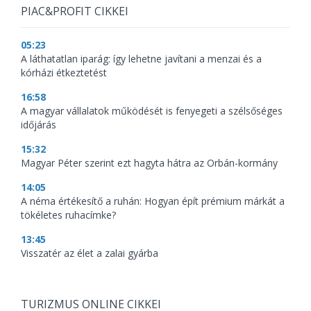
PIAC&PROFIT CIKKEI
05:23
A láthatatlan iparág: így lehetne javítani a menzai és a
kórházi étkeztetést
16:58
A magyar vállalatok működését is fenyegeti a szélsőséges
időjárás
15:32
Magyar Péter szerint ezt hagyta hátra az Orbán-kormány
14:05
A néma értékesítő a ruhán: Hogyan épít prémium márkát a
tökéletes ruhacímke?
13:45
Visszatér az élet a zalai gyárba
TURIZMUS ONLINE CIKKEI