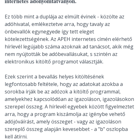
internetes adónyomtatványon.
Ez több mint a duplája az elmúlt évinek - közölte az
adóhivatal, emlékeztetve arra, hogy tavaly az
önbevallók egynegyede így tett eleget
kötelezettségének. Az APEH internetes címén elérhető
hírlevél legújabb száma azoknak ad tanácsot, akik még
nem nyújtották be adóbevallásukat, s szintén az
elektronikus kitöltő programot választják.
Ezek szerint a bevallás helyes kitöltésének
legfontosabb feltétele, hogy az adatokat azokba a
sorokba írják be az adózok a kitöltő programmal,
amelyekhez kapcsolódóan az igazoláson, igazolásokon
szerepel összeg. A hírlevél egyebek között figyelmeztet
arra, hogy a program kiszámolja az igénybe vehető
adójóváírást, amely összeget - vagy az igazoláson
szereplő összeg alapján kevesebbet - a "b" oszlopba
kell átírni.