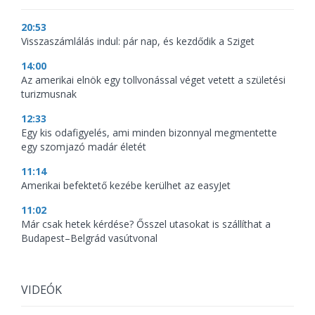
20:53
Visszaszámlálás indul: pár nap, és kezdődik a Sziget
14:00
Az amerikai elnök egy tollvonással véget vetett a születési
turizmusnak
12:33
Egy kis odafigyelés, ami minden bizonnyal megmentette
egy szomjazó madár életét
11:14
Amerikai befektető kezébe kerülhet az easyJet
11:02
Már csak hetek kérdése? Ősszel utasokat is szállíthat a
Budapest–Belgrád vasútvonal
VIDEÓK