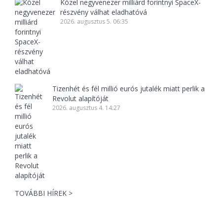
Közel negyvenezer milliárd forintnyi SpaceX-
részvény válhat eladhatóvá
2026. augusztus 5. 06:35
Tizenhét és fél millió eurós jutalék miatt perlik a
Revolut alapítóját
2026. augusztus 4. 14:27
TOVÁBBI HÍREK >