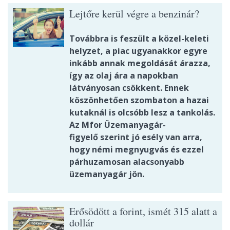
Lejtőre kerül végre a benzinár?
Továbbra is feszült a közel-keleti
helyzet, a piac ugyanakkor egyre
inkább annak megoldását árazza,
így az olaj ára a napokban
látványosan csökkent. Ennek
köszönhetően szombaton a hazai
kutaknál is olcsóbb lesz a tankolás.
Az Mfor Üzemanyagár-
figyelő szerint jó esély van arra,
hogy némi megnyugvás és ezzel
párhuzamosan alacsonyabb
üzemanyagár jön.
Erősödött a forint, ismét 315 alatt a
dollár