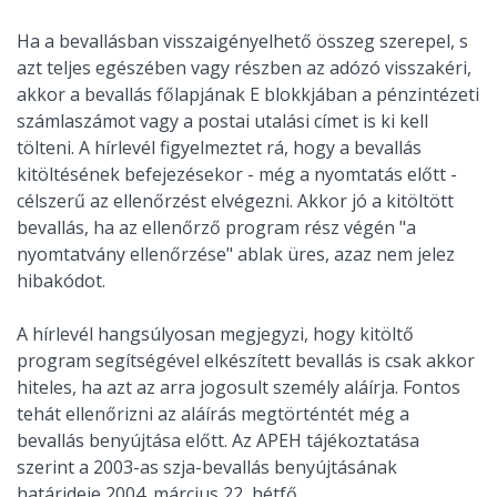
Ha a bevallásban visszaigényelhető összeg szerepel, s
azt teljes egészében vagy részben az adózó visszakéri,
akkor a bevallás főlapjának E blokkjában a pénzintézeti
számlaszámot vagy a postai utalási címet is ki kell
tölteni. A hírlevél figyelmeztet rá, hogy a bevallás
kitöltésének befejezésekor - még a nyomtatás előtt -
célszerű az ellenőrzést elvégezni. Akkor jó a kitöltött
bevallás, ha az ellenőrző program rész végén "a
nyomtatvány ellenőrzése" ablak üres, azaz nem jelez
hibakódot.
A hírlevél hangsúlyosan megjegyzi, hogy kitöltő
program segítségével elkészített bevallás is csak akkor
hiteles, ha azt az arra jogosult személy aláírja. Fontos
tehát ellenőrizni az aláírás megtörténtét még a
bevallás benyújtása előtt. Az APEH tájékoztatása
szerint a 2003-as szja-bevallás benyújtásának
határideje 2004. március 22, hétfő.