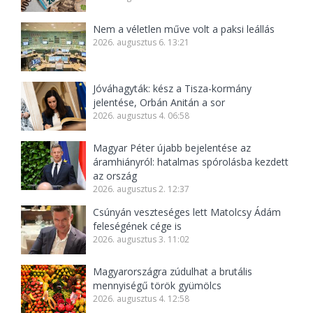
Nem a véletlen műve volt a paksi leállás
2026. augusztus 6. 13:21
Jóváhagyták: kész a Tisza-kormány
jelentése, Orbán Anitán a sor
2026. augusztus 4. 06:58
Magyar Péter újabb bejelentése az
áramhiányról: hatalmas spórolásba kezdett
az ország
2026. augusztus 2. 12:37
Csúnyán veszteséges lett Matolcsy Ádám
feleségének cége is
2026. augusztus 3. 11:02
Magyarországra zúdulhat a brutális
mennyiségű török gyümölcs
2026. augusztus 4. 12:58