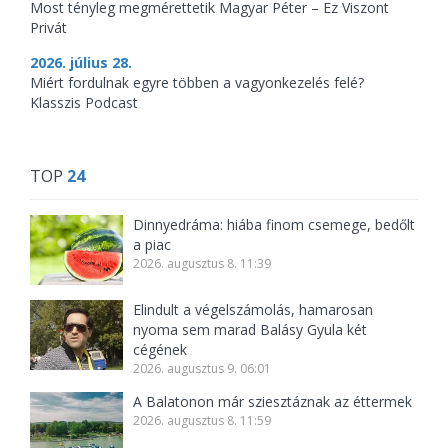
Most tényleg megmérettetik Magyar Péter – Ez Viszont
Privát
2026. július 28.
Miért fordulnak egyre többen a vagyonkezelés felé?
Klasszis Podcast
TOP
24
Dinnyedráma: hiába finom csemege, bedőlt
a piac
2026. augusztus 8. 11:39
Elindult a végelszámolás, hamarosan
nyoma sem marad Balásy Gyula két
cégének
2026. augusztus 9. 06:01
A Balatonon már sziesztáznak az éttermek
2026. augusztus 8. 11:59