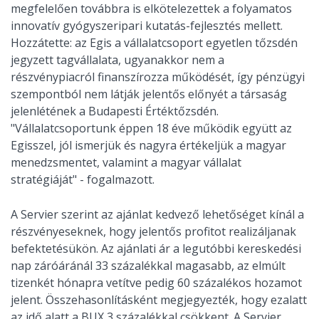
megfelelően továbbra is elkötelezettek a folyamatos
innovatív gyógyszeripari kutatás-fejlesztés mellett.
Hozzátette: az Egis a vállalatcsoport egyetlen tőzsdén
jegyzett tagvállalata, ugyanakkor nem a
részvénypiacról finanszírozza működését, így pénzügyi
szempontból nem látják jelentős előnyét a társaság
jelenlétének a Budapesti Értéktőzsdén.
"Vállalatcsoportunk éppen 18 éve működik együtt az
Egisszel, jól ismerjük és nagyra értékeljük a magyar
menedzsmentet, valamint a magyar vállalat
stratégiáját" - fogalmazott.
A Servier szerint az ajánlat kedvező lehetőséget kínál a
részvényeseknek, hogy jelentős profitot realizáljanak
befektetésükön. Az ajánlati ár a legutóbbi kereskedési
nap záróáránál 33 százalékkal magasabb, az elmúlt
tizenkét hónapra vetítve pedig 60 százalékos hozamot
jelent. Összehasonlításként megjegyezték, hogy ezalatt
az idő alatt a BUX 3 százalékkal csökkent. A Servier