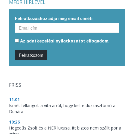
MFOR HÍRLEVÉL
Feliratkozáshoz adja meg email címét:
Az
elfogadom.
adatkezelési nyilatkozatot
Feliratkozom
FRISS
11:01
Ismét fellángolt a vita arról, hogy kell-e duzzasztómű a
Dunára
10:26
Hegedűs Zsolt és a NER luxusa, itt biztos nem szállt por a
zsírra