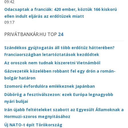
09:42
Odacsaptak a franciák: 420 ember, köztük 166 kiskorú
ellen indult eljárás az erdőtüzek miatt
09:17
PRIVÁTBANKÁR.HU TOP
24
Szándékos gyújtogatás áll több erdőtűz hátterében?
Franciaországban letartóztatások kezdődtek
Az oroszok nem tudnak kiszeretni Vietnámból
Gázvezeték közelében robbant fel egy drón a román-
bolgár határon
Szomorú évfordulóra emlékeznek Japánban
Dübörög a fesztiválszezon: ezek Európa legnagyobb
nyári bulijai
Irán újabb feltételeket szabott az Egyesült Államoknak a
Hormuzi-szoros megnyitásához
Új NATO-t épít Törökország