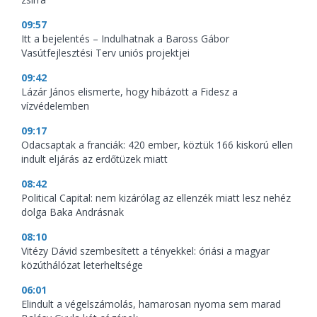
09:57
Itt a bejelentés – Indulhatnak a Baross Gábor
Vasútfejlesztési Terv uniós projektjei
09:42
Lázár János elismerte, hogy hibázott a Fidesz a
vízvédelemben
09:17
Odacsaptak a franciák: 420 ember, köztük 166 kiskorú ellen
indult eljárás az erdőtüzek miatt
08:42
Political Capital: nem kizárólag az ellenzék miatt lesz nehéz
dolga Baka Andrásnak
08:10
Vitézy Dávid szembesített a tényekkel: óriási a magyar
közúthálózat leterheltsége
06:01
Elindult a végelszámolás, hamarosan nyoma sem marad