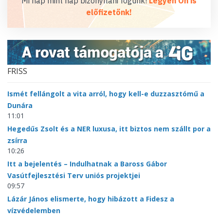
Mi nap mint nap bizonyítani fogunk!
Legyen Ön is
előfizetőnk!
FRISS
Ismét fellángolt a vita arról, hogy kell-e duzzasztómű a
Dunára
11:01
Hegedűs Zsolt és a NER luxusa, itt biztos nem szállt por a
zsírra
10:26
Itt a bejelentés – Indulhatnak a Baross Gábor
Vasútfejlesztési Terv uniós projektjei
09:57
Lázár János elismerte, hogy hibázott a Fidesz a
vízvédelemben