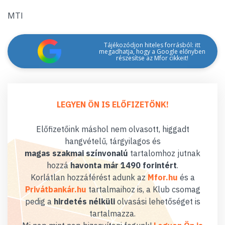
MTI
Tájékozódjon hiteles forrásból: itt
megadhatja, hogy a Google előnyben
részesítse az Mfor cikkeit!
LEGYEN ÖN IS ELŐFIZETŐNK!
Előfizetőink máshol nem olvasott, higgadt
hangvételű, tárgyilagos és
magas szakmai színvonalú
tartalomhoz jutnak
hozzá
havonta már 1490 forintért
.
Korlátlan hozzáférést adunk az
Mfor.hu
és a
Privátbankár.hu
tartalmaihoz is, a Klub csomag
pedig a
hirdetés nélküli
olvasási lehetőséget is
tartalmazza.