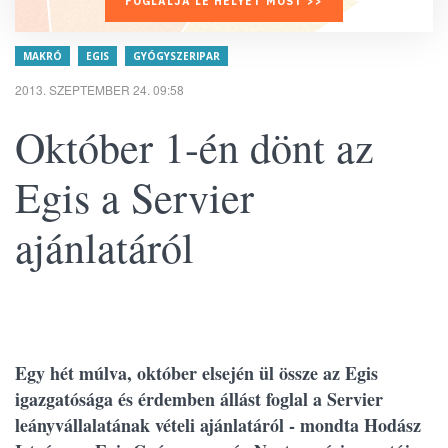
FOGLALJA LE HELYÉT MOST >>
MAKRÓ
EGIS
GYÓGYSZERIPAR
2013. SZEPTEMBER 24. 09:58
Október 1-én dönt az
Egis a Servier
ajánlatáról
Egy hét múlva, október elsején ül össze az Egis
igazgatósága és érdemben állást foglal a Servier
leányvállalatának vételi ajánlatáról - mondta Hodász