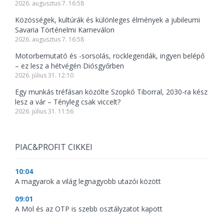
2026. augusztus 7. 16:58
Közösségek, kultúrák és különleges élmények a jubileumi
Savaria Történelmi Karneválon
2026. augusztus 7. 16:58
Motorbemutató és -sorsolás, rocklegendák, ingyen belépő
– ez lesz a hétvégén Diósgyőrben
2026. július 31. 12:10
Egy munkás tréfásan közölte Szopkó Tiborral, 2030-ra kész
lesz a vár – Tényleg csak viccelt?
2026. július 31. 11:56
PIAC&PROFIT CIKKEI
10:04
A magyarok a világ legnagyobb utazói között
09:01
A Mol és az OTP is szebb osztályzatot kapott