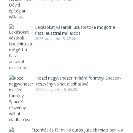
Lakásokat vásárolt luxusbirtoka mögött a
fiatal ausztrál milliárdos
2026. augusztus 5. 07:08
Közel negyvenezer milliárd forintnyi SpaceX-
részvény válhat eladhatóvá
2026. augusztus 5. 06:35
Tizenhét és fél millió eurós jutalék miatt perlik a