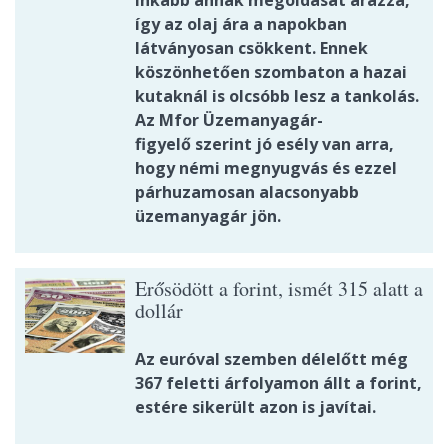
inkább annak megoldását árazza,
így az olaj ára a napokban
látványosan csökkent. Ennek
köszönhetően szombaton a hazai
kutaknál is olcsóbb lesz a tankolás.
Az Mfor Üzemanyagár-
figyelő szerint jó esély van arra,
hogy némi megnyugvás és ezzel
párhuzamosan alacsonyabb
üzemanyagár jön.
Erősödött a forint, ismét 315 alatt a
dollár
Az euróval szemben délelőtt még
367 feletti árfolyamon állt a forint,
estére sikerült azon is javítai.