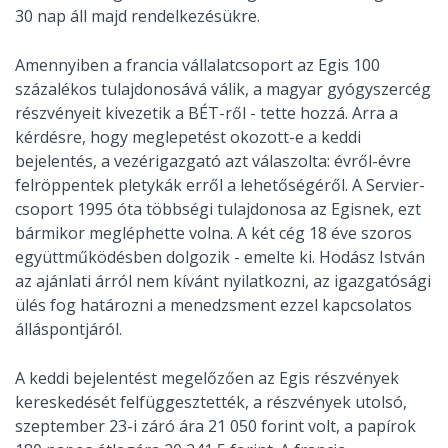
30 nap áll majd rendelkezésükre.
Amennyiben a francia vállalatcsoport az Egis 100
százalékos tulajdonosává válik, a magyar gyógyszercég
részvényeit kivezetik a BÉT-ről - tette hozzá. Arra a
kérdésre, hogy meglepetést okozott-e a keddi
bejelentés, a vezérigazgató azt válaszolta: évről-évre
felröppentek pletykák erről a lehetőségéről. A Servier-
csoport 1995 óta többségi tulajdonosa az Egisnek, ezt
bármikor megléphette volna. A két cég 18 éve szoros
együttműködésben dolgozik - emelte ki. Hodász István
az ajánlati árról nem kívánt nyilatkozni, az igazgatósági
ülés fog határozni a menedzsment ezzel kapcsolatos
álláspontjáról.
A keddi bejelentést megelőzően az Egis részvények
kereskedését felfüggesztették, a részvények utolsó,
szeptember 23-i záró ára 21 050 forint volt, a papírok