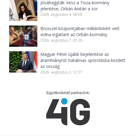
Jóváhagyták: kész a Tisza-kormány
jelentése, Orbán Anitán a sor
2026. augusztus 4. 06:58
Brüsszel központjában milliárdokért vett
volna ingatlant az Orbán-kormány
2026. augusztus 7. 07:26
Magyar Péter újabb bejelentése az
áramhiányról: hatalmas spórolásba kezdett
az ország
2026. augusztus 2. 12:37
Együttműködő partnerünk: