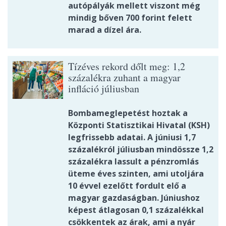
autópályák mellett viszont még
mindig bőven 700 forint felett
marad a dízel ára.
Tízéves rekord dőlt meg: 1,2
százalékra zuhant a magyar
infláció júliusban
Bombameglepetést hoztak a
Központi Statisztikai Hivatal (KSH)
legfrissebb adatai. A júniusi 1,7
százalékról júliusban mindössze 1,2
százalékra lassult a pénzromlás
üteme éves szinten, ami utoljára
10 évvel ezelőtt fordult elő a
magyar gazdaságban. Júniushoz
képest átlagosan 0,1 százalékkal
csökkentek az árak, ami a nyár