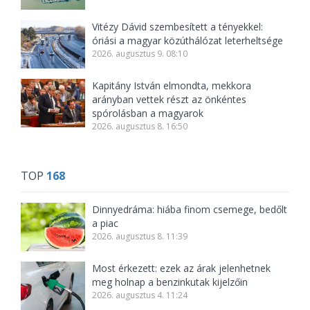
Vitézy Dávid szembesített a tényekkel:
óriási a magyar közúthálózat leterheltsége
2026. augusztus 9. 08:10
Kapitány István elmondta, mekkora
arányban vettek részt az önkéntes
spórolásban a magyarok
2026. augusztus 8. 16:50
TOP
168
Dinnyedráma: hiába finom csemege, bedőlt
a piac
2026. augusztus 8. 11:39
Most érkezett: ezek az árak jelenhetnek
meg holnap a benzinkutak kijelzőin
2026. augusztus 4. 11:24