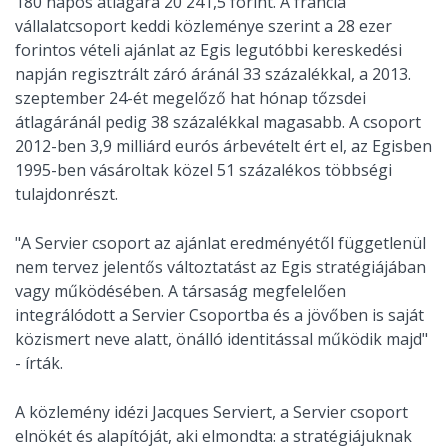
180 napos átlagára 20 241,5 forint. A francia
vállalatcsoport keddi közleménye szerint a 28 ezer
forintos vételi ajánlat az Egis legutóbbi kereskedési
napján regisztrált záró áránál 33 százalékkal, a 2013.
szeptember 24-ét megelőző hat hónap tőzsdei
átlagáránál pedig 38 százalékkal magasabb. A csoport
2012-ben 3,9 milliárd eurós árbevételt ért el, az Egisben
1995-ben vásároltak közel 51 százalékos többségi
tulajdonrészt.
"A Servier csoport az ajánlat eredményétől függetlenül
nem tervez jelentős változtatást az Egis stratégiájában
vagy működésében. A társaság megfelelően
integrálódott a Servier Csoportba és a jövőben is saját
közismert neve alatt, önálló identitással működik majd"
- írták.
A közlemény idézi Jacques Serviert, a Servier csoport
elnökét és alapítóját, aki elmondta: a stratégiájuknak