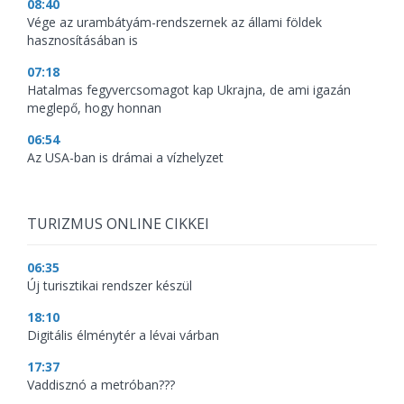
08:40
Vége az urambátyám-rendszernek az állami földek
hasznosításában is
07:18
Hatalmas fegyvercsomagot kap Ukrajna, de ami igazán
meglepő, hogy honnan
06:54
Az USA-ban is drámai a vízhelyzet
TURIZMUS ONLINE CIKKEI
06:35
Új turisztikai rendszer készül
18:10
Digitális élménytér a lévai várban
17:37
Vaddisznó a metróban???