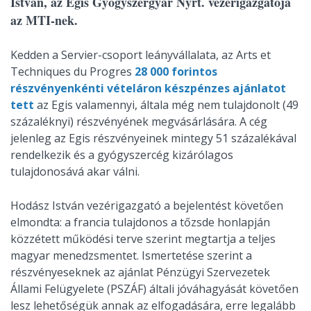
István, az Egis Gyógyszergyár Nyrt. vezérigazgatója
az MTI-nek.
Kedden a Servier-csoport leányvállalata, az Arts et
Techniques du Progres
28 000 forintos
részvényenkénti vételáron készpénzes ajánlatot
tett
az Egis valamennyi, általa még nem tulajdonolt (49
százaléknyi) részvényének megvásárlására. A cég
jelenleg az Egis részvényeinek mintegy 51 százalékával
rendelkezik és a gyógyszercég kizárólagos
tulajdonosává akar válni.
Hodász István vezérigazgató a bejelentést követően
elmondta: a francia tulajdonos a tőzsde honlapján
közzétett működési terve szerint megtartja a teljes
magyar menedzsmentet. Ismertetése szerint a
részvényeseknek az ajánlat Pénzügyi Szervezetek
Állami Felügyelete (PSZÁF) általi jóváhagyását követően
lesz lehetőségük annak az elfogadására, erre legalább