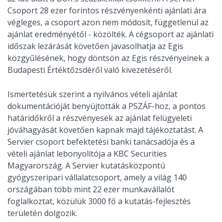
Csoport 28 ezer forintos részvényenkénti ajánlati ára
végleges, a csoport azon nem módosít, függetlenül az
ajánlat eredményétől - közölték. A cégsoport az ajánlati
időszak lezárását követően javasolhatja az Egis
közgyűlésének, hogy döntsön az Egis részvényeinek a
Budapesti Értéktőzsdéről való kivezetéséről.
Ismertetésük szerint a nyilvános vételi ajánlat
dokumentációját benyújtották a PSZÁF-hoz, a pontos
határidőkről a részvényesek az ajánlat felügyeleti
jóváhagyását követően kapnak majd tájékoztatást. A
Servier csoport befektetési banki tanácsadója és a
vételi ajánlat lebonyolítója a KBC Securities
Magyarország. A Servier kutatásközpontú
gyógyszeripari vállalatcsoport, amely a világ 140
országában több mint 22 ezer munkavállalót
foglalkoztat, közülük 3000 fő a kutatás-fejlesztés
területén dolgozik.