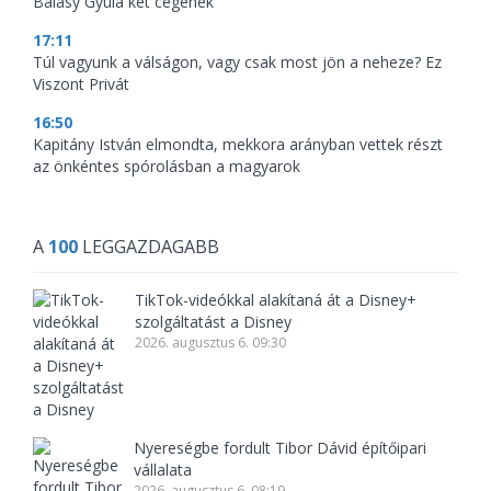
Balásy Gyula két cégének
17:11
Túl vagyunk a válságon, vagy csak most jön a neheze? Ez
Viszont Privát
16:50
Kapitány István elmondta, mekkora arányban vettek részt
az önkéntes spórolásban a magyarok
A
100
LEGGAZDAGABB
TikTok-videókkal alakítaná át a Disney+
szolgáltatást a Disney
2026. augusztus 6. 09:30
Nyereségbe fordult Tibor Dávid építőipari
vállalata
2026. augusztus 6. 08:19