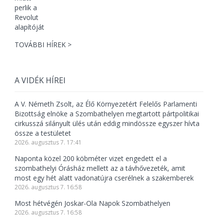
TOVÁBBI HÍREK >
A VIDÉK HÍREI
A V. Németh Zsolt, az Élő Környezetért Felelős Parlamenti
Bizottság elnöke a Szombathelyen megtartott pártpolitikai
cirkusszá silányult ülés után eddig mindössze egyszer hívta
össze a testületet
2026. augusztus 7. 17:41
Naponta közel 200 köbméter vizet engedett el a
szombathelyi Órásház mellett az a távhővezeték, amit
most egy hét alatt vadonatújra cserélnek a szakemberek
2026. augusztus 7. 16:58
Most hétvégén Joskar-Ola Napok Szombathelyen
2026. augusztus 7. 16:58