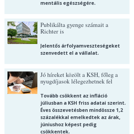
mentális egészségére.
Publikálta gyenge számait a
Richter is
Jelentős árfolyamveszteségeket
szenvedett el a vállalat.
Jó híreket közölt a KSH, főleg a
nyugdíjasok lélegezhetnek fel
Tovább csökkent az infláció
júliusban a KSH friss adatai szerint.
Éves összevetésben mindössze 1,2
százalékkal emelkedtek az árak,
júniushoz képest pedig
csökkentek.