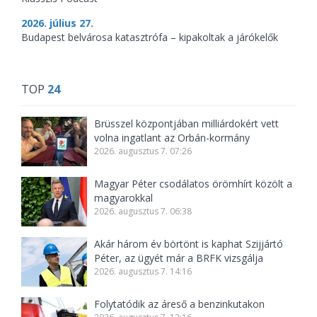
2026. július 27.
Budapest belvárosa katasztrófa – kipakoltak a járókelők
TOP
24
Brüsszel központjában milliárdokért vett
volna ingatlant az Orbán-kormány
2026. augusztus 7. 07:26
Magyar Péter csodálatos örömhírt közölt a
magyarokkal
2026. augusztus 7. 06:38
Akár három év börtönt is kaphat Szijjártó
Péter, az ügyét már a BRFK vizsgálja
2026. augusztus 7. 14:16
Folytatódik az áreső a benzinkutakon