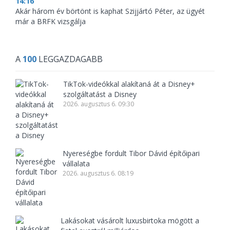
14:16
Akár három év börtönt is kaphat Szijjártó Péter, az ügyét
már a BRFK vizsgálja
A
100
LEGGAZDAGABB
TikTok-videókkal alakítaná át a Disney+
szolgáltatást a Disney
2026. augusztus 6. 09:30
Nyereségbe fordult Tibor Dávid építőipari
vállalata
2026. augusztus 6. 08:19
Lakásokat vásárolt luxusbirtoka mögött a