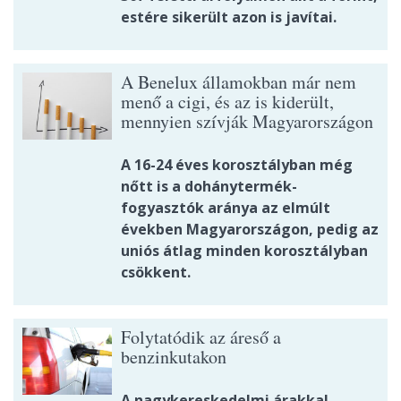
estére sikerült azon is javítai.
A Benelux államokban már nem
menő a cigi, és az is kiderült,
mennyien szívják Magyarországon
A 16-24 éves korosztályban még
nőtt is a dohánytermék-
fogyasztók aránya az elmúlt
években Magyarországon, pedig az
uniós átlag minden korosztályban
csökkent.
Folytatódik az áreső a
benzinkutakon
A nagykereskedelmi árakkal