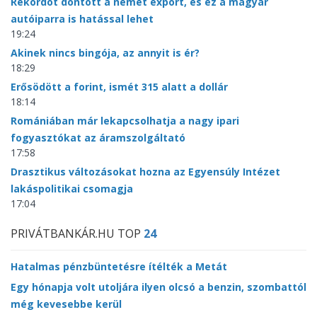
Rekordot döntött a német export, és ez a magyar
autóiparra is hatással lehet
19:24
Akinek nincs bingója, az annyit is ér?
18:29
Erősödött a forint, ismét 315 alatt a dollár
18:14
Romániában már lekapcsolhatja a nagy ipari
fogyasztókat az áramszolgáltató
17:58
Drasztikus változásokat hozna az Egyensúly Intézet
lakáspolitikai csomagja
17:04
PRIVÁTBANKÁR.HU TOP
24
Hatalmas pénzbüntetésre ítélték a Metát
Egy hónapja volt utoljára ilyen olcsó a benzin, szombattól
még kevesebbe kerül