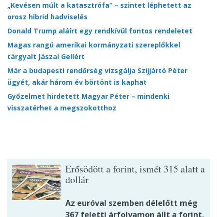
„Kevésen múlt a katasztrófa” – szintet léphetett az
orosz hibrid hadviselés
Donald Trump aláírt egy rendkívül fontos rendeletet
Magas rangú amerikai kormányzati szereplőkkel
tárgyalt Jászai Gellért
Már a budapesti rendőrség vizsgálja Szijjártó Péter
ügyét, akár három év börtönt is kaphat
Győzelmet hirdetett Magyar Péter – mindenki
visszatérhet a megszokotthoz
Erősödött a forint, ismét 315 alatt a
dollár
Az euróval szemben délelőtt még
367 feletti árfolyamon állt a forint,