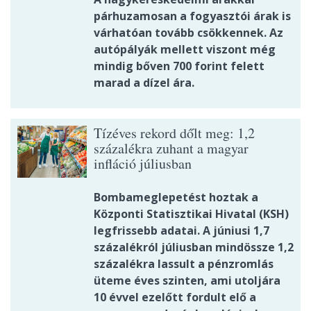
párhuzamosan a fogyasztói árak is
várhatóan tovább csökkennek. Az
autópályák mellett viszont még
mindig bőven 700 forint felett
marad a dízel ára.
Tízéves rekord dőlt meg: 1,2
százalékra zuhant a magyar
infláció júliusban
Bombameglepetést hoztak a
Központi Statisztikai Hivatal (KSH)
legfrissebb adatai. A júniusi 1,7
százalékról júliusban mindössze 1,2
százalékra lassult a pénzromlás
üteme éves szinten, ami utoljára
10 évvel ezelőtt fordult elő a