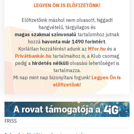
LEGYEN ÖN IS ELŐFIZETŐNK!
Előfizetőink máshol nem olvasott, higgadt
hangvételű, tárgyilagos és
magas szakmai színvonalú
tartalomhoz jutnak
hozzá
havonta már 1490 forintért
.
Korlátlan hozzáférést adunk az
Mfor.hu
és a
Privátbankár.hu
tartalmaihoz is, a Klub csomag
pedig a
hirdetés nélküli
olvasási lehetőséget is
tartalmazza.
Mi nap mint nap bizonyítani fogunk!
Legyen Ön is
előfizetőnk!
FRISS