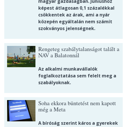
magyar gazdaságban. Júniushoz
képest átlagosan 0,1 százalékkal
csökkentek az árak, ami a nyár
közepén egyáltalán nem számít
szokványos jelenségnek.
Rengeteg szabálytalanságot talált a
NAV a Balatonnál
Az alkalmi munkavállalók
foglalkoztatása sem felelt meg a
szabályoknak.
Soha ekkora büntetést nem kapott
még a Meta
A bíróság szerint káros a gyerekek