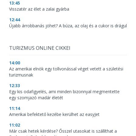
13:45
Visszatér az élet a zalai gyárba
12:44
Újabb árrobbanás jöhet? A búza, az olaj és a cukor is drágul
TURIZMUS ONLINE CIKKEI
14:00
Az amerikai elnök egy tollvonással véget vetett a születési
turizmusnak
12:33
Egy kis odafigyelés, ami minden bizonnyal megmentette
egy szomjazó madár életét
11:14
Amerikai befektető kezébe kerülhet az easyJet
11:02
Már csak hetek kérdése? Ősszel utasokat is szállíthat a