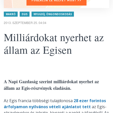
FOGLALJA LE HELYÉT MOST >>
MAKRÓ
EGIS
NYUGDÍJ, ÖNGONDOSKODÁS
2013. SZEPTEMBER 25. 04:04
Milliárdokat nyerhet az
állam az Egisen
A Napi Gazdaság szerint milliárdokat nyerhet az
állam az Egis-részvények eladásán.
Az Egis francia többségi tulajdonosa
28 ezer forintos
árfolyamon nyilvános vételi ajánlatot tett
az Egis-
részvényekre és jelezte, kivezeti a papírt a tőzsdéről. Az