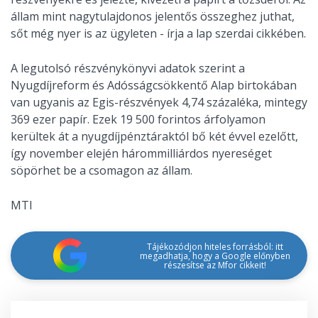
állam mint nagytulajdonos jelentős összeghez juthat,
sőt még nyer is az ügyleten - írja a lap szerdai cikkében.
A legutolsó részvénykönyvi adatok szerint a
Nyugdíjreform és Adósságcsökkentő Alap birtokában
van ugyanis az Egis-részvények 4,74 százaléka, mintegy
369 ezer papír. Ezek 19 500 forintos árfolyamon
kerültek át a nyugdíjpénztáraktól bő két évvel ezelőtt,
így november elején hárommilliárdos nyereséget
söpörhet be a csomagon az állam.
MTI
Tájékozódjon hiteles forrásból: itt
megadhatja, hogy a Google előnyben
részesítse az Mfor cikkeit!