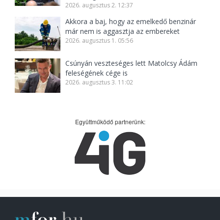
2026. augusztus 2. 12:37
Akkora a baj, hogy az emelkedő benzinár
már nem is aggasztja az embereket
2026. augusztus 1. 05:56
Csúnyán veszteséges lett Matolcsy Ádám
feleségének cége is
2026. augusztus 3. 11:02
Együttműködő partnerünk: