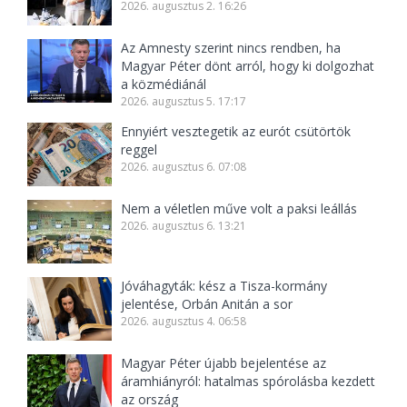
2026. augusztus 2. 16:26
Az Amnesty szerint nincs rendben, ha
Magyar Péter dönt arról, hogy ki dolgozhat
a közmédiánál
2026. augusztus 5. 17:17
Ennyiért vesztegetik az eurót csütörtök
reggel
2026. augusztus 6. 07:08
Nem a véletlen műve volt a paksi leállás
2026. augusztus 6. 13:21
Jóváhagyták: kész a Tisza-kormány
jelentése, Orbán Anitán a sor
2026. augusztus 4. 06:58
Magyar Péter újabb bejelentése az
áramhiányról: hatalmas spórolásba kezdett
az ország