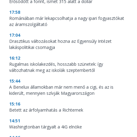
Erősödött a forint, ismét 315 alatt a dollár
17:58
Romániában már lekapcsolhatja a nagy ipari fogyasztókat
az áramszolgáltató
17:04
Drasztikus változásokat hozna az Egyensúly Intézet
lakáspolitikai csomagja
16:12
Rugalmas iskolakezdés, hosszabb szünetek: így
változhatnak meg az iskolák szeptembertől
15:44
A Benelux államokban már nem menő a cigi, és az is
kiderült, mennyien szívják Magyarországon
15:16
Betett az árfolyamhatás a Richternek
14:51
Washingtonban tárgyalt a 4iG elnöke