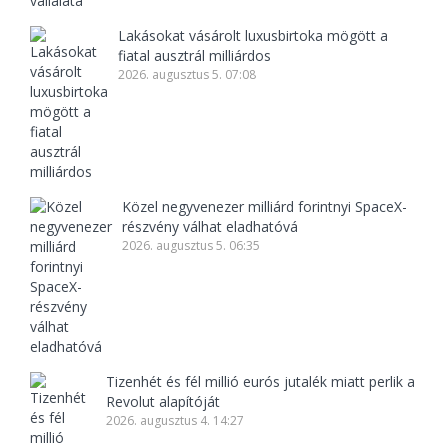
Lakásokat vásárolt luxusbirtoka mögött a
fiatal ausztrál milliárdos
2026. augusztus 5. 07:08
Közel negyvenezer milliárd forintnyi SpaceX-
részvény válhat eladhatóvá
2026. augusztus 5. 06:35
Tizenhét és fél millió eurós jutalék miatt perlik a
Revolut alapítóját
2026. augusztus 4. 14:27