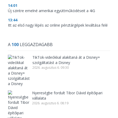
14:01
Új szintre emelné amerikai együttműködéseit a 4iG
13:44
Itt az első nagy lépés az online pénztárgépek leváltása felé
A
100
LEGGAZDAGABB
TikTok-videókkal alakítaná át a Disney+
szolgáltatást a Disney
2026. augusztus 6. 09:30
Nyereségbe fordult Tibor Dávid építőipari
vállalata
2026. augusztus 6. 08:19