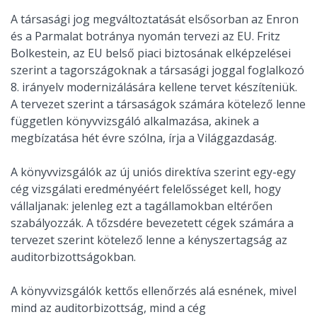
A társasági jog megváltoztatását elsősorban az Enron
és a Parmalat botránya nyomán tervezi az EU. Fritz
Bolkestein, az EU belső piaci biztosának elképzelései
szerint a tagországoknak a társasági joggal foglalkozó
8. irányelv modernizálására kellene tervet készíteniük.
A tervezet szerint a társaságok számára kötelező lenne
független könyvvizsgáló alkalmazása, akinek a
megbízatása hét évre szólna, írja a Világgazdaság.
A könyvvizsgálók az új uniós direktíva szerint egy-egy
cég vizsgálati eredményéért felelősséget kell, hogy
vállaljanak: jelenleg ezt a tagállamokban eltérően
szabályozzák. A tőzsdére bevezetett cégek számára a
tervezet szerint kötelező lenne a kényszertagság az
auditorbizottságokban.
A könyvvizsgálók kettős ellenőrzés alá esnének, mivel
mind az auditorbizottság, mind a cég