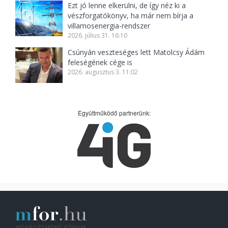
Ezt jó lenne elkerülni, de így néz ki a
vészforgatókönyv, ha már nem bírja a
villamosenergia-rendszer
2026. július 31. 16:10
Csúnyán veszteséges lett Matolcsy Ádám
feleségének cége is
2026. augusztus 3. 11:02
Együttműködő partnerünk: