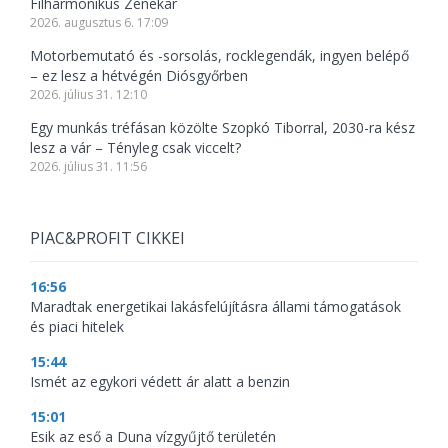
Filharmonikus Zenekar
2026. augusztus 6. 17:09
Motorbemutató és -sorsolás, rocklegendák, ingyen belépő
– ez lesz a hétvégén Diósgyőrben
2026. július 31. 12:10
Egy munkás tréfásan közölte Szopkó Tiborral, 2030-ra kész
lesz a vár – Tényleg csak viccelt?
2026. július 31. 11:56
PIAC&PROFIT CIKKEI
16:56
Maradtak energetikai lakásfelújításra állami támogatások
és piaci hitelek
15:44
Ismét az egykori védett ár alatt a benzin
15:01
Esik az eső a Duna vízgyűjtő területén