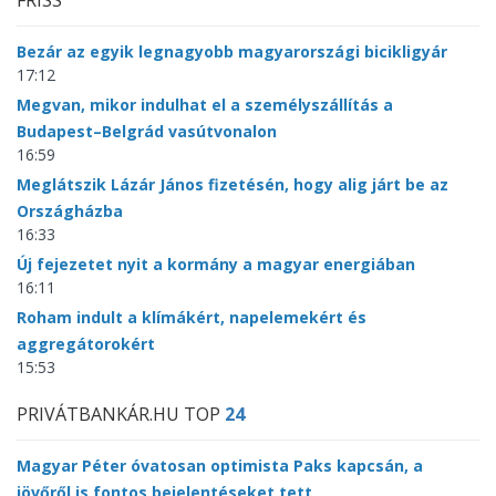
FRISS
Bezár az egyik legnagyobb magyarországi bicikligyár
17:12
Megvan, mikor indulhat el a személyszállítás a
Budapest–Belgrád vasútvonalon
16:59
Meglátszik Lázár János fizetésén, hogy alig járt be az
Országházba
16:33
Új fejezetet nyit a kormány a magyar energiában
16:11
Roham indult a klímákért, napelemekért és
aggregátorokért
15:53
PRIVÁTBANKÁR.HU TOP
24
Magyar Péter óvatosan optimista Paks kapcsán, a
jövőről is fontos bejelentéseket tett