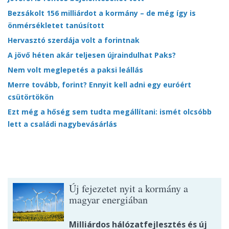
Bezsákolt 156 milliárdot a kormány – de még így is
önmérsékletet tanúsított
Hervasztó szerdája volt a forintnak
A jövő héten akár teljesen újraindulhat Paks?
Nem volt meglepetés a paksi leállás
Merre tovább, forint? Ennyit kell adni egy euróért
csütörtökön
Ezt még a hőség sem tudta megállítani: ismét olcsóbb
lett a családi nagybevásárlás
Új fejezetet nyit a kormány a
magyar energiában
Milliárdos hálózatfejlesztés és új