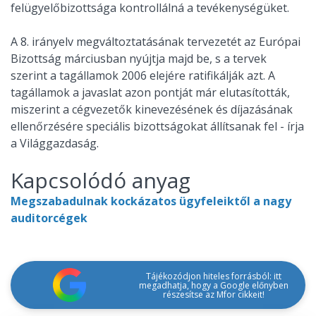
felügyelőbizottsága kontrollálná a tevékenységüket.
A 8. irányelv megváltoztatásának tervezetét az Európai
Bizottság márciusban nyújtja majd be, s a tervek
szerint a tagállamok 2006 elejére ratifikálják azt. A
tagállamok a javaslat azon pontját már elutasították,
miszerint a cégvezetők kinevezésének és díjazásának
ellenőrzésére speciális bizottságokat állítsanak fel - írja
a Világgazdaság.
Kapcsolódó anyag
Megszabadulnak kockázatos ügyfeleiktől a nagy
auditorcégek
Tájékozódjon hiteles forrásból: itt
megadhatja, hogy a Google előnyben
részesítse az Mfor cikkeit!