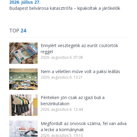
2026. július 27.
Budapest belvárosa katasztrófa – kipakoltak a járókelők
TOP
24
Ennyiért vesztegetik az eurót csütörtök
reggel
2026. augusztus 6. 07:08
Nem a véletlen műve volt a paksi leállás
2026. augusztus 6. 13:21
Pénteken jön csak az igazi buli a
benzinkutakon
2026. augusztus 6. 12:44
Megfordult az orvosok száma, fel van adva
a lecke a kormánynak
2026. augusztus 5. 19:10