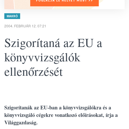
FOGLALJA LE HELYÉT MOST >>
MAKRÓ
2004. FEBRUÁR 12. 07:21
Szigorítaná az EU a
könyvvizsgálók
ellenőrzését
Szigorítanák az EU-ban a könyvvizsgálókra és a
könyvvizsgáló cégekre vonatkozó előírásokat, írja a
Világgazdaság.