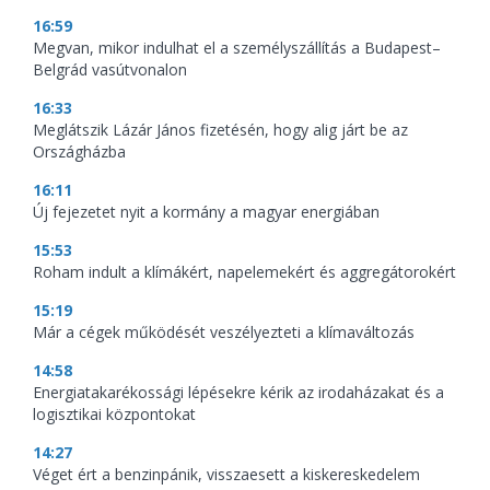
16:59
Megvan, mikor indulhat el a személyszállítás a Budapest–
Belgrád vasútvonalon
16:33
Meglátszik Lázár János fizetésén, hogy alig járt be az
Országházba
16:11
Új fejezetet nyit a kormány a magyar energiában
15:53
Roham indult a klímákért, napelemekért és aggregátorokért
15:19
Már a cégek működését veszélyezteti a klímaváltozás
14:58
Energiatakarékossági lépésekre kérik az irodaházakat és a
logisztikai központokat
14:27
Véget ért a benzinpánik, visszaesett a kiskereskedelem