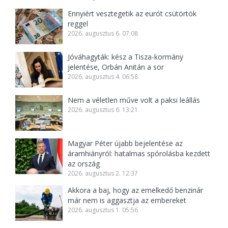
Ennyiért vesztegetik az eurót csütörtök
reggel
2026. augusztus 6. 07:08
Jóváhagyták: kész a Tisza-kormány
jelentése, Orbán Anitán a sor
2026. augusztus 4. 06:58
Nem a véletlen műve volt a paksi leállás
2026. augusztus 6. 13:21
Magyar Péter újabb bejelentése az
áramhiányról: hatalmas spórolásba kezdett
az ország
2026. augusztus 2. 12:37
Akkora a baj, hogy az emelkedő benzinár
már nem is aggasztja az embereket
2026. augusztus 1. 05:56