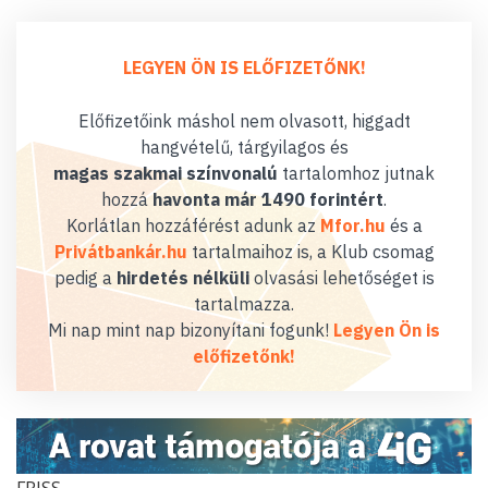
LEGYEN ÖN IS ELŐFIZETŐNK!
Előfizetőink máshol nem olvasott, higgadt
hangvételű, tárgyilagos és
magas szakmai színvonalú
tartalomhoz jutnak
hozzá
havonta már 1490 forintért
.
Korlátlan hozzáférést adunk az
Mfor.hu
és a
Privátbankár.hu
tartalmaihoz is, a Klub csomag
pedig a
hirdetés nélküli
olvasási lehetőséget is
tartalmazza.
Mi nap mint nap bizonyítani fogunk!
Legyen Ön is
előfizetőnk!