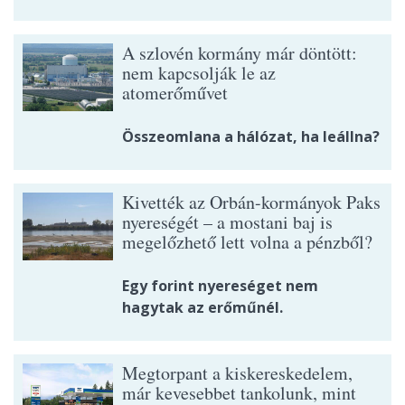
A szlovén kormány már döntött:
nem kapcsolják le az
atomerőművet
Összeomlana a hálózat, ha leállna?
Kivették az Orbán-kormányok Paks
nyereségét – a mostani baj is
megelőzhető lett volna a pénzből?
Egy forint nyereséget nem
hagytak az erőműnél.
Megtorpant a kiskereskedelem,
már kevesebbet tankolunk, mint