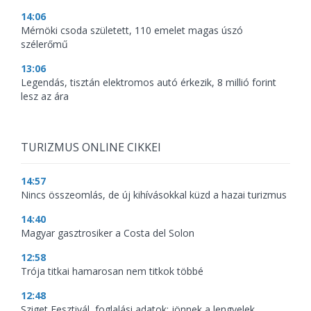
14:06
Mérnöki csoda született, 110 emelet magas úszó
szélerőmű
13:06
Legendás, tisztán elektromos autó érkezik, 8 millió forint
lesz az ára
TURIZMUS ONLINE CIKKEI
14:57
Nincs összeomlás, de új kihívásokkal küzd a hazai turizmus
14:40
Magyar gasztrosiker a Costa del Solon
12:58
Trója titkai hamarosan nem titkok többé
12:48
Sziget Fesztivál, foglalási adatok: jönnek a lengyelek