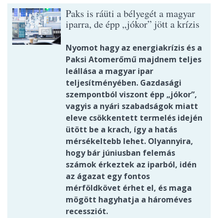
Paks is ráüti a bélyegét a magyar
iparra, de épp „jókor” jött a krízis
Nyomot hagy az energiakrízis és a
Paksi Atomerőmű majdnem teljes
leállása a magyar ipar
teljesítményében. Gazdasági
szempontból viszont épp „jókor”,
vagyis a nyári szabadságok miatt
eleve csökkentett termelés idején
ütött be a krach, így a hatás
mérsékeltebb lehet. Olyannyira,
hogy bár júniusban felemás
számok érkeztek az iparból, idén
az ágazat egy fontos
mérföldkövet érhet el, és maga
mögött hagyhatja a hároméves
recessziót.