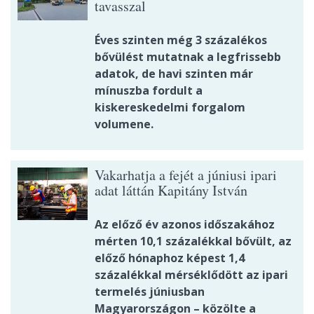
tavasszal
Éves szinten még 3 százalékos
bővülést mutatnak a legfrissebb
adatok, de havi szinten már
mínuszba fordult a
kiskereskedelmi forgalom
volumene.
Vakarhatja a fejét a júniusi ipari
adat láttán Kapitány István
Az előző év azonos időszakához
mérten 10,1 százalékkal bővült, az
előző hónaphoz képest 1,4
százalékkal mérséklődött az ipari
termelés júniusban
Magyarországon – közölte a