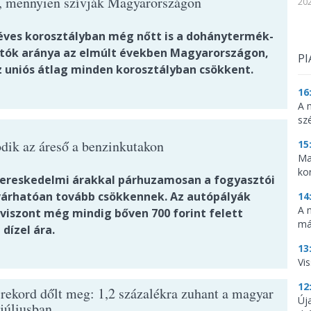
t, mennyien szívják Magyarországon
202
 éves korosztályban még nőtt is a dohánytermék-
tók aránya az elmúlt években Magyarországon,
PI
z uniós átlag minden korosztályban csökkent.
16
A 
sz
ódik az áreső a benzinkutakon
15
Ma
ko
ereskedelmi árakkal párhuzamosan a fogyasztói
 várhatóan tovább csökkennek. Az autópályák
14
A 
 viszont még mindig bőven 700 forint felett
má
dízel ára.
13
Vis
12
 rekord dőlt meg: 1,2 százalékra zuhant a magyar
Új
 júliusban