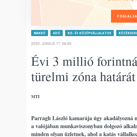
FOGLALJA
MAKRÓ
ADÓ
KIS- ÉS KÖZÉPVÁLLALATOK
KÖZÉRDEK
2020. JÚNIUS 17. 06:40
Évi 3 millió forintn
türelmi zóna határát
MTI
Parragh László kamarája úgy akadályozná m
a valójában munkaviszonyban dolgozó alkal
minden olyan üzletnek, ahol a katás vállalkoz