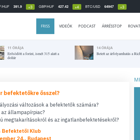
F/HUF
GBP/HUF
BTC/USD
391.9
427.42
64947
+3
+4
+3
FRISS
VIDEÓK
PODCAST
ÁRRÉSSTOP
ROVA
11 ÓRÁJA
14 ÓRÁJA
Erősödött a forint, ismét 315 alatt a
Betett az árfolyamhatás a Ric
dollár
MF
r befektetőkre ősszel?
bályozási változások a befektetők számára?
t az állampapírpiac?
 megtakarításokról és az ingatlanbefektetésekről?
s Befektetői Klub
ember 24., Budapest