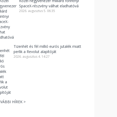
Közel negyvenezer milliárd forintnyi
SpaceX-részvény válhat eladhatóvá
2026. augusztus 5. 06:35
Tizenhét és fél millió eurós jutalék miatt
perlik a Revolut alapítóját
2026. augusztus 4. 14:27
VÁBBI HÍREK >