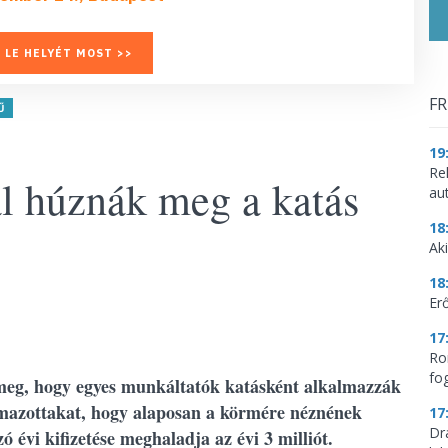
 LE HELYÉT MOST >>
FR
Ű
19
Re
ál húznák meg a katás
aut
18
Aki
18
Erő
17
Ro
fo
eg, hogy egyes munkáltatók katásként alkalmazzák
mazottakat, hogy alaposan a körmére néznének
17
Dr
ó évi kifizetése meghaladja az évi 3 milliót.