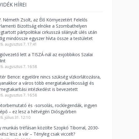
VIDÉK HÍREI
V. Németh Zsolt, az Élő Környezetért Felelős
rlamenti Bizottság elnöke a Szombathelyen
tartott pártpolitikai cirkusszá silányult ülés után
dig mindössze egyszer hívta össze a testületet
6. augusztus 7. 17:41
gióvezető lett a TISZÁ-nál az exjobbikos Szalai
int
6. augusztus 7. 16:58
ntér Bence: egyelőre nincs szükség vízkorlátozásra,
yanakkor a város több energiatakarékossági és
zmegtakarítási intézkedést is bevezetett
6. augusztus 7. 16:58
torbemutató és -sorsolás, rocklegendák, ingyen
lépő – ez lesz a hétvégén Diósgyőrben
6. július 31. 12:10
y munkás tréfásan közölte Szopkó Tiborral, 2030-
kész lesz a vár – Tényleg csak viccelt?