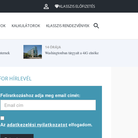
KLASSZIS ELŐFIZETÉS
TOK
KALKULÁTOROK
KLASSZIS RENDEZVÉNYEK
14 ÓRÁJA
hternek
Washingtonban tárgyalt a 4iG elnöke
OR HÍRLEVÉL
Feliratkozáshoz adja meg email címét:
Az
elfogadom.
adatkezelési nyilatkozatot