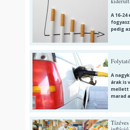
kiderül
A 16-24
fogyasz
pedig a
Folytat
A nagyk
árak is
mellett
marad a 
Tízéves
infláció