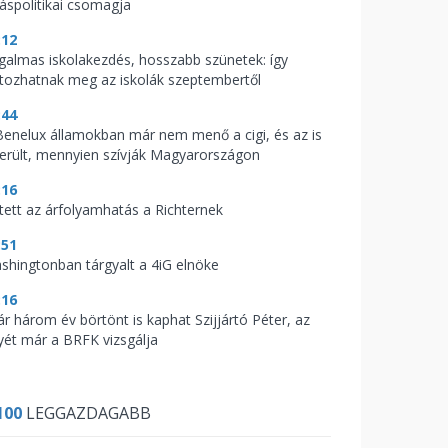
káspolitikai csomagja
:12
galmas iskolakezdés, hosszabb szünetek: így
ltozhatnak meg az iskolák szeptembertől
:44
Benelux államokban már nem menő a cigi, és az is
derült, mennyien szívják Magyarországon
:16
tett az árfolyamhatás a Richternek
:51
shingtonban tárgyalt a 4iG elnöke
:16
ár három év börtönt is kaphat Szijjártó Péter, az
yét már a BRFK vizsgálja
100
LEGGAZDAGABB