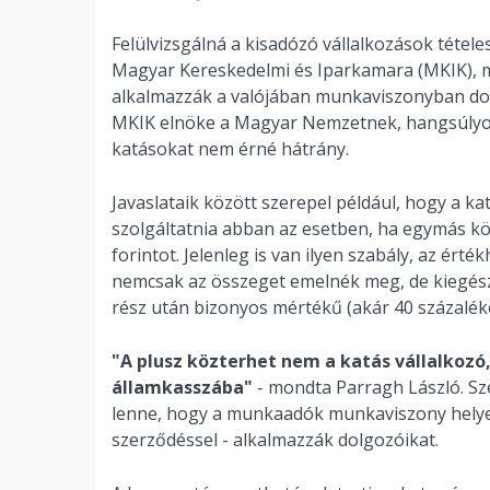
Felülvizsgálná a kisadózó vállalkozások tétele
Magyar Kereskedelmi és Iparkamara (MKIK), 
alkalmazzák a valójában munkaviszonyban dol
MKIK elnöke a Magyar Nemzetnek, hangsúlyoz
katásokat nem érné hátrány.
Javaslataik között szerepel például, hogy a ka
szolgáltatnia abban az esetben, ha egymás kö
forintot. Jelenleg is van ilyen szabály, az érté
nemcsak az összeget emelnék meg, de kiegészít
rész után bizonyos mértékű (akár 40 százaléko
"A plusz közterhet nem a katás vállalkozó,
államkasszába"
- mondta Parragh László. Sz
lenne, hogy a munkaadók munkaviszony helyett
szerződéssel - alkalmazzák dolgozóikat.