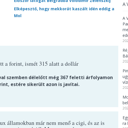
Először látogat Belgrádba Volodimir Zelenszkij
A 
Elképesztő, hogy mekkorát kaszált idén eddig a
Mol
A 
Pa
meg
ed
202
Ré
Bál
202
t a forint, ismét 315 alatt a dollár
Pi
ug
val szemben délelőtt még 367 feletti árfolyamon
ví
rint, estére sikerült azon is javítai.
202
Mo
be
202
Eg
ux államokban már nem menő a cigi, és az is
ra 