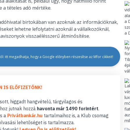
alakítását is, például úgy, hogy hatmillió forint
ne a tételes adó mértéke.
z adóhivatal birtokában van azoknak az információknak,
seket lehetne lefolytatni azoknál a vállalkozóknál,
aviszonyok visszaélésszerű átminősítése.
l: itt megadhatja, hogy a Google előnyben részesítse az Mfor cikkeit!
N IS ELŐFIZETŐNK!
ott, higgadt hangvételű, tárgyilagos és
hoz jutnak hozzá
havonta már 1490 forintért
.
s a
Privátbankár.hu
tartalmaihoz is, a Klub csomag
lvasási lehetőséget is tartalmazza.
i fogunk!
Legyen Ön is előfizetőnk!