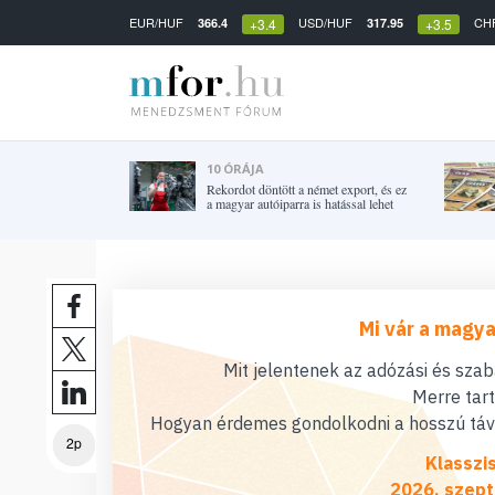
EUR/HUF
USD/HUF
CH
366.4
317.95
+3.4
+3.5
10 ÓRÁJA
Rekordot döntött a német export, és ez
a magyar autóiparra is hatással lehet
Mi vár a magya
Mit jelentenek az adózási és sza
Merre tar
Hogyan érdemes gondolkodni a hosszú távú
2p
Klasszi
2026. szept