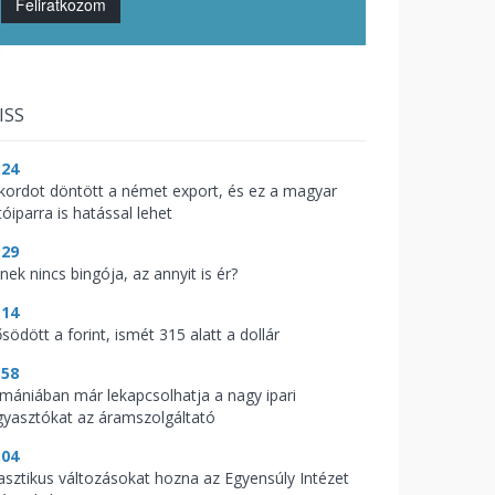
Feliratkozom
ISS
:24
kordot döntött a német export, és ez a magyar
óiparra is hatással lehet
:29
nek nincs bingója, az annyit is ér?
:14
södött a forint, ismét 315 alatt a dollár
:58
mániában már lekapcsolhatja a nagy ipari
gyasztókat az áramszolgáltató
:04
asztikus változásokat hozna az Egyensúly Intézet