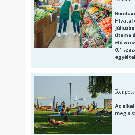
Bombame
Hivatal 
júliusb
üteme év
elő a m
0,1 szá
egyálta
Rengete
Az alka
meg a s