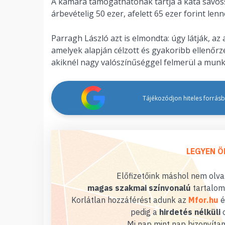
A kamara támogathatónak tartja a kata sávossá 
árbevételig 50 ezer, afelett 65 ezer forint len
Parragh László azt is elmondta: úgy látják, a
amelyek alapján célzott és gyakoribb ellenőrzé
akiknél nagy valószínűséggel felmerül a munk
Tájékozódjon hiteles forrásbó
LEGYEN Ö
Előfizetőink máshol nem olvas
magas szakmai színvonalú
tartalom
Korlátlan hozzáférést adunk az
Mfor.hu
é
pedig a
hirdetés nélküli
o
Mi nap mint nap bizonyítan