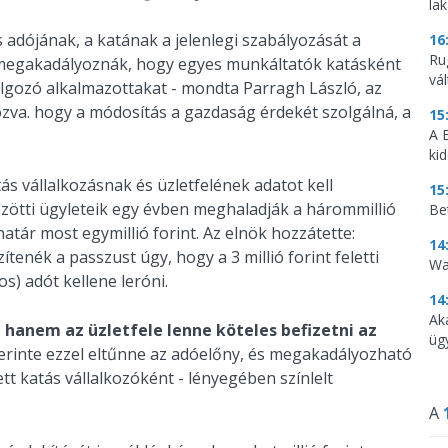
la
s adójának, a katának a jelenlegi szabályozását a
16
Ru
megakadályoznák, hogy egyes munkáltatók katásként
vá
gozó alkalmazottakat - mondta Parragh László, az
va. hogy a módosítás a gazdaság érdekét szolgálná, a
15
A 
ki
tás vállalkozásnak és üzletfelének adatot kell
15
zötti ügyleteik egy évben meghaladják a hárommillió
Be
khatár most egymillió forint. Az elnök hozzátette:
14
enék a passzust úgy, hogy a 3 millió forint feletti
Wa
s) adót kellene leróni.
14
Ak
 hanem az üzletfele lenne köteles befizetni az
üg
erinte ezzel eltűnne az adóelőny, és megakadályozható
 katás vállalkozóként - lényegében színlelt
A