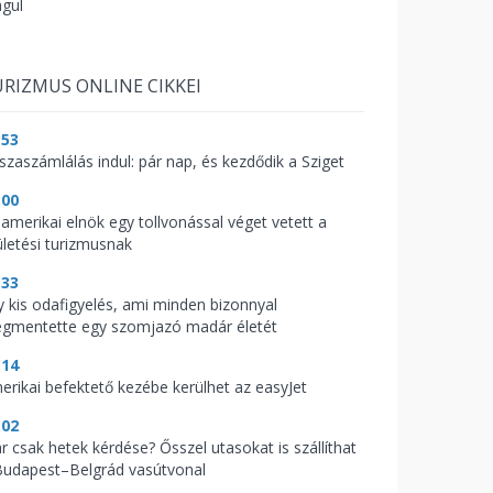
águl
RIZMUS ONLINE CIKKEI
:53
sszaszámlálás indul: pár nap, és kezdődik a Sziget
:00
 amerikai elnök egy tollvonással véget vetett a
ületési turizmusnak
:33
y kis odafigyelés, ami minden bizonnyal
gmentette egy szomjazó madár életét
:14
erikai befektető kezébe kerülhet az easyJet
:02
r csak hetek kérdése? Ősszel utasokat is szállíthat
Budapest–Belgrád vasútvonal