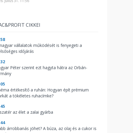
6. július 31. 11:56
AC&PROFIT CIKKEI
:58
magyar vállalatok működését is fenyegeti a
élsőséges időjárás
:32
gyar Péter szerint ezt hagyta hátra az Orbán-
rmány
:05
néma értékesítő a ruhán: Hogyan épít prémium
rkát a tökéletes ruhacímke?
:45
szatér az élet a zalai gyárba
:44
abb árrobbanás jöhet? A búza, az olaj és a cukor is