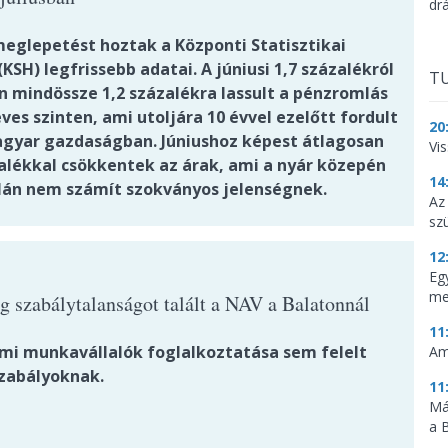
dr
glepetést hoztak a Központi Statisztikai
(KSH) legfrissebb adatai. A júniusi 1,7 százalékról
TU
an mindössze 1,2 százalékra lassult a pénzromlás
es szinten, ami utoljára 10 évvel ezelőtt fordult
20
agyar gazdaságban. Júniushoz képest átlagosan
Vi
zalékkal csökkentek az árak, ami a nyár közepén
14
lán nem számít szokványos jelenségnek.
Az
sz
12
Eg
me
g szabálytalanságot talált a NAV a Balatonnál
11
lmi munkavállalók foglalkoztatása sem felelt
Am
zabályoknak.
11
Má
a 