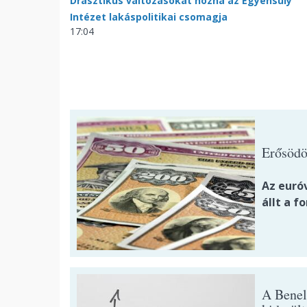
Drasztikus változásokat hozna az Egyensúly
Intézet lakáspolitikai csomagja
17:04
Erősödöt
Az euró
állt a fo
A Benel