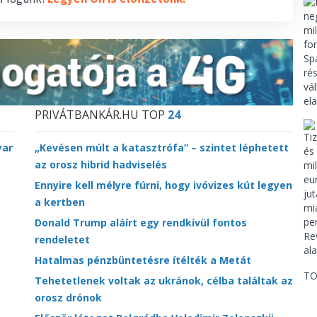
PRIVÁTBANKÁR.HU TOP
24
yar
„Kevésen múlt a katasztrófa” – szintet léphetett
az orosz hibrid hadviselés
Ennyire kell mélyre fúrni, hogy ivóvizes kút legyen
a kertben
Donald Trump aláírt egy rendkívül fontos
rendeletet
Hatalmas pénzbüntetésre ítélték a Metát
TO
Tehetetlenek voltak az ukránok, célba találtak az
orosz drónok