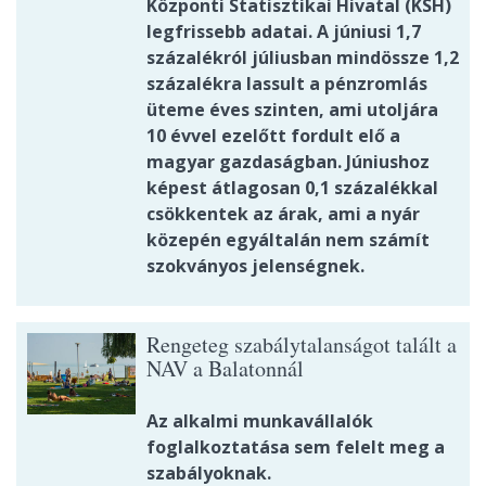
Központi Statisztikai Hivatal (KSH)
legfrissebb adatai. A júniusi 1,7
százalékról júliusban mindössze 1,2
százalékra lassult a pénzromlás
üteme éves szinten, ami utoljára
10 évvel ezelőtt fordult elő a
magyar gazdaságban. Júniushoz
képest átlagosan 0,1 százalékkal
csökkentek az árak, ami a nyár
közepén egyáltalán nem számít
szokványos jelenségnek.
Rengeteg szabálytalanságot talált a
NAV a Balatonnál
Az alkalmi munkavállalók
foglalkoztatása sem felelt meg a
szabályoknak.