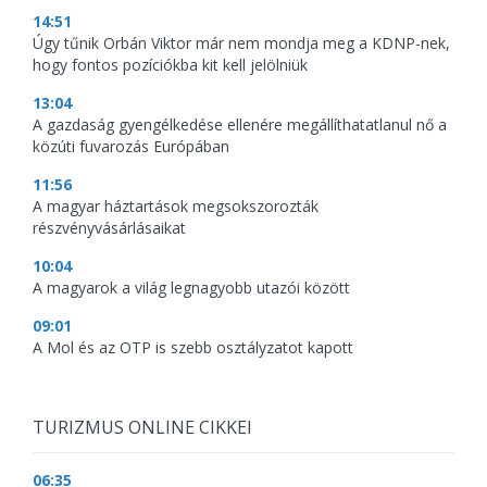
14:51
Úgy tűnik Orbán Viktor már nem mondja meg a KDNP-nek,
hogy fontos pozíciókba kit kell jelölniük
13:04
A gazdaság gyengélkedése ellenére megállíthatatlanul nő a
közúti fuvarozás Európában
11:56
A magyar háztartások megsokszorozták
részvényvásárlásaikat
10:04
A magyarok a világ legnagyobb utazói között
09:01
A Mol és az OTP is szebb osztályzatot kapott
TURIZMUS ONLINE CIKKEI
06:35