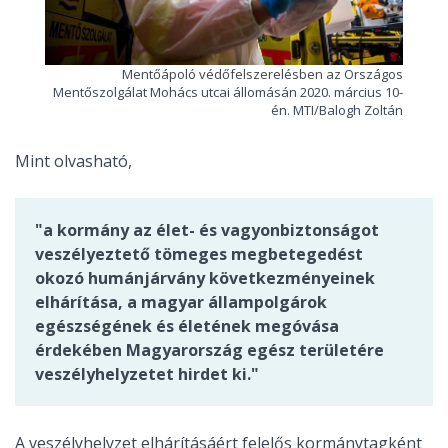
Mentőápoló védőfelszerelésben az Országos
Mentőszolgálat Mohács utcai állomásán 2020. március 10-
én. MTI/Balogh Zoltán
Mint olvasható,
"a kormány az élet- és vagyonbiztonságot
veszélyeztető tömeges megbetegedést
okozó humánjárvány következményeinek
elhárítása, a magyar állampolgárok
egészségének és életének megóvása
érdekében Magyarország egész területére
veszélyhelyzetet hirdet ki."
A veszélyhelyzet elhárításáért felelős kormánytagként