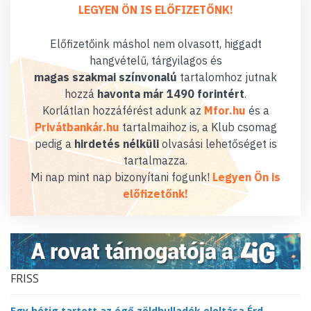
LEGYEN ÖN IS ELŐFIZETŐNK!
Előfizetőink máshol nem olvasott, higgadt
hangvételű, tárgyilagos és
magas szakmai színvonalú
tartalomhoz jutnak
hozzá
havonta már 1490 forintért
.
Korlátlan hozzáférést adunk az
Mfor.hu
és a
Privátbankár.hu
tartalmaihoz is, a Klub csomag
pedig a
hirdetés nélküli
olvasási lehetőséget is
tartalmazza.
Mi nap mint nap bizonyítani fogunk!
Legyen Ön is
előfizetőnk!
FRISS
Egy hétig tartott az égő zöldhulladék eloltása Érd