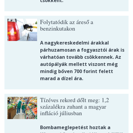
csökkent.
Folytatódik az áreső a
benzinkutakon
A nagykereskedelmi árakkal
párhuzamosan a fogyasztói árak is
várhatóan tovább csökkennek. Az
autópályák mellett viszont még
mindig bőven 700 forint felett
marad a dízel ára.
Tízéves rekord dőlt meg: 1,2
százalékra zuhant a magyar
infláció júliusban
Bombameglepetést hoztak a