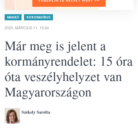
FOGLALJA LE HELYÉT MOST >>
MAKRÓ
KORONAVÍRUS
2020. MÁRCIUS 11. 15:24
Már meg is jelent a
kormányrendelet: 15 óra
óta veszélyhelyzet van
Magyarországon
Székely Sarolta