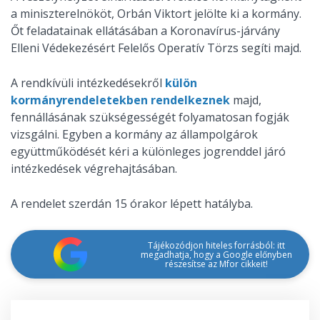
a miniszterelnököt, Orbán Viktort jelölte ki a kormány.
Őt feladatainak ellátásában a Koronavírus-járvány
Elleni Védekezésért Felelős Operatív Törzs segíti majd.
A rendkívüli intézkedésekről
külön
kormányrendeletekben rendelkeznek
majd,
fennállásának szükségességét folyamatosan fogják
vizsgálni. Egyben a kormány az állampolgárok
együttműködését kéri a különleges jogrenddel járó
intézkedések végrehajtásában.
A rendelet szerdán 15 órakor lépett hatályba.
Tájékozódjon hiteles forrásból: itt
megadhatja, hogy a Google előnyben
részesítse az Mfor cikkeit!