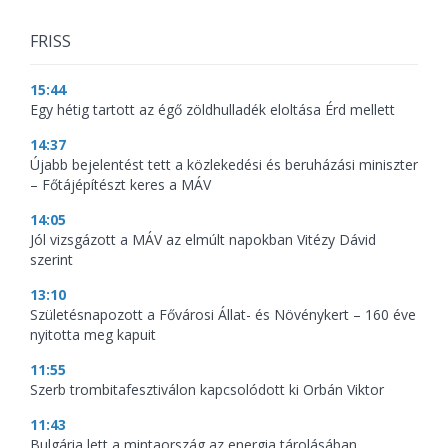
FRISS
15:44
Egy hétig tartott az égő zöldhulladék eloltása Érd mellett
14:37
Újabb bejelentést tett a közlekedési és beruházási miniszter
– Főtájépítészt keres a MÁV
14:05
Jól vizsgázott a MÁV az elmúlt napokban Vitézy Dávid
szerint
13:10
Születésnapozott a Fővárosi Állat- és Növénykert – 160 éve
nyitotta meg kapuit
11:55
Szerb trombitafesztiválon kapcsolódott ki Orbán Viktor
11:43
Bulgária lett a mintaország az energia tárolásában