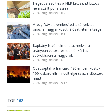
Hegedűs Zsolt és a NER luxusa, itt biztos
nem szállt por a zsírra
2026. augusztus 9. 10:26
Vitézy Dávid szembesített a tényekkel:
óriási a magyar közúthálózat leterheltsége
2026. augusztus 9. 08:10
Kapitány István elmondta, mekkora
arányban vettek részt az önkéntes
spórolásban a magyarok
2026. augusztus 8. 16:50
Odacsaptak a franciák: 420 ember, köztük
166 kiskorú ellen indult eljárás az erdőtüzek
miatt
2026. augusztus 9. 09:17
TOP
168