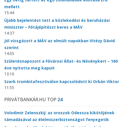
mellett
15:44
Újabb bejelentést tett a közlekedési és beruházási
miniszter – Főtájépítészt keres a MÁV
14:37
Jól vizsgázott a MÁV az elmúlt napokban Vitézy Dávid
szerint
14:05
Születésnapozott a Fővárosi Állat- és Növénykert – 160
éve nyitotta meg kapuit
13:10
Szerb trombitafesztiválon kapcsolódott ki Orbán Viktor
11:55
PRIVÁTBANKÁR.HU TOP
24
Volodimir Zelenszkij: az oroszok Odessza kikötőjének
támadásával az élelmiszerbiztonságot fenyegetik