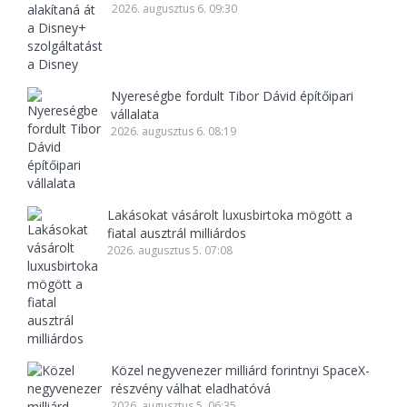
2026. augusztus 6. 09:30
Nyereségbe fordult Tibor Dávid építőipari
vállalata
2026. augusztus 6. 08:19
Lakásokat vásárolt luxusbirtoka mögött a
fiatal ausztrál milliárdos
2026. augusztus 5. 07:08
Közel negyvenezer milliárd forintnyi SpaceX-
részvény válhat eladhatóvá
2026. augusztus 5. 06:35