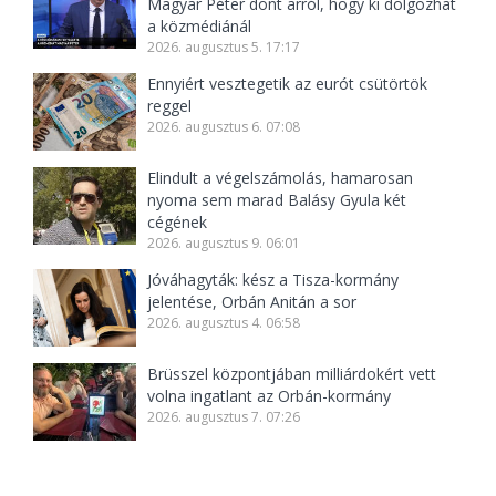
Magyar Péter dönt arról, hogy ki dolgozhat
a közmédiánál
2026. augusztus 5. 17:17
Ennyiért vesztegetik az eurót csütörtök
reggel
2026. augusztus 6. 07:08
Elindult a végelszámolás, hamarosan
nyoma sem marad Balásy Gyula két
cégének
2026. augusztus 9. 06:01
Jóváhagyták: kész a Tisza-kormány
jelentése, Orbán Anitán a sor
2026. augusztus 4. 06:58
Brüsszel központjában milliárdokért vett
volna ingatlant az Orbán-kormány
2026. augusztus 7. 07:26