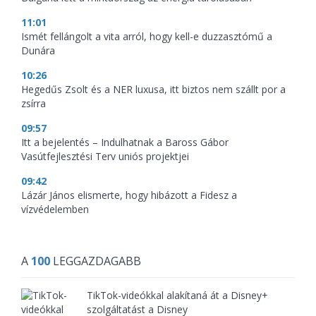
11:01
Ismét fellángolt a vita arról, hogy kell-e duzzasztómű a
Dunára
10:26
Hegedűs Zsolt és a NER luxusa, itt biztos nem szállt por a
zsírra
09:57
Itt a bejelentés – Indulhatnak a Baross Gábor
Vasútfejlesztési Terv uniós projektjei
09:42
Lázár János elismerte, hogy hibázott a Fidesz a
vízvédelemben
A
100
LEGGAZDAGABB
TikTok-videókkal alakítaná át a Disney+
szolgáltatást a Disney