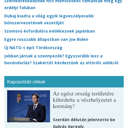
Szervkereskedőnek hitt mentősöket támadtak meg egy
erdélyi faluban
Dubaj kiadta a világ egyik legveszélyesebb
bűnszervezetének vezetőjét
Szomorú évfordulóra emlékeznek Japánban
Egyre rosszabb állapotban van Joe Biden
Új NATO-t épít Törökország
Jobban járnak a szennyezők? Egyszerűbb lesz a
bevándorlás? Szakértőt kérdeztünk az eltörölt adókról
Kapcsolódó cikkek
Az egész ország területére
kihirdette a vészhelyzetet a
kormány!
Szerdán délután jelentette be
Gulyás Gergely,