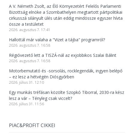
A V. Németh Zsolt, az Élő Környezetért Felelős Parlamenti
Bizottság elnöke a Szombathelyen megtartott pártpolitikai
cirkusszá silányult ülés után eddig mindössze egyszer hívta
össze a testületet
2026. augusztus 7. 17:41
Hallottál már valaha a "Vizet a tájba" programról?
2026. augusztus 7. 16:58
Régióvezető lett a TISZÁ-nál az exjobbikos Szalai Bálint
2026. augusztus 7. 16:58
Motorbemutató és -sorsolás, rocklegendák, ingyen belépő
– ez lesz a hétvégén Diósgyőrben
2026. július 31. 12:10
Egy munkás tréfásan közölte Szopkó Tiborral, 2030-ra kész
lesz a vár – Tényleg csak viccelt?
2026. július 31. 11:56
PIAC&PROFIT CIKKEI