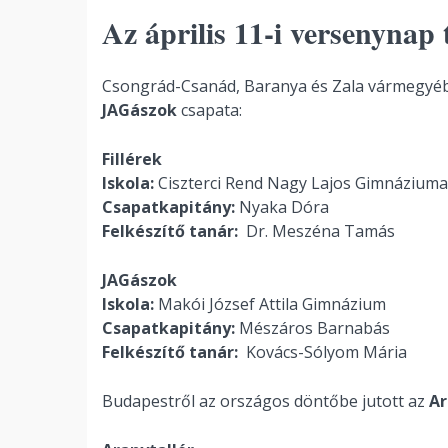
Az április 11-i versenynap 
Csongrád-Csanád, Baranya és Zala vármegyéb
JAGászok
csapata:
Fillérek
Iskola:
Ciszterci Rend Nagy Lajos Gimnáziuma
Csapatkapitány:
Nyaka Dóra
Felkészítő tanár:
Dr. Meszéna Tamás
JAGászok
Iskola:
Makói József Attila Gimnázium
Csapatkapitány:
Mészáros Barnabás
Felkészítő tanár:
Kovács-Sólyom Mária
Budapestről az országos döntőbe jutott az
Ar