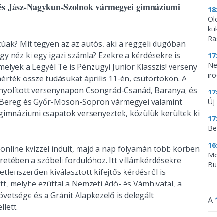
és Jász-Nagykun-Szolnok vármegyei gimnáziumi
18
Ol
ku
Ra
ak? Mit tegyen az az autós, aki a reggeli dugóban
gy néz ki egy igazi számla? Ezekre a kérdésekre is
17
Ne
melyek a Legyél Te is Pénzügyi Junior Klasszis! verseny
ir
rték össze tudásukat április 11-én, csütörtökön. A
onyolított versenynapon Csongrád-Csanád, Baranya, és
17
r-Bereg és Győr-Moson-Sopron vármegyei valamint
Új 
imnáziumi csapatok versenyeztek, közülük kerültek ki
17
Be
16
 online kvízzel indult, majd a nap folyamán több körben
Me
retében a szóbeli fordulóhoz. Itt villámkérdésekre
Bu
etlenszerűen kiválasztott kifejtős kérdésről is
őtt, melybe ezúttal a Nemzeti Adó- és Vámhivatal, a
vetsége és a Gránit Alapkezelő is delegált
A
lett.