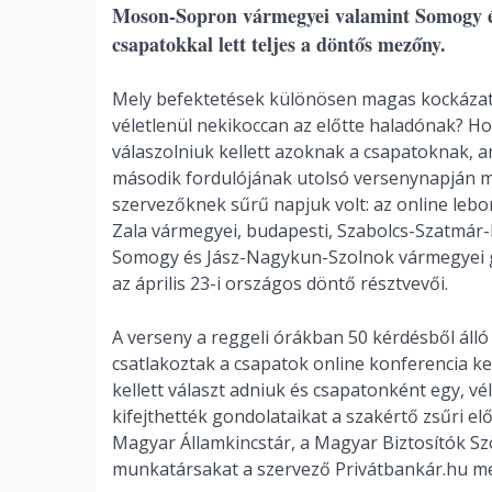
Moson-Sopron vármegyei valamint Somogy 
csapatokkal lett teljes a döntős mezőny.
Mely befektetések különösen magas kockázatú
véletlenül nekikoccan az előtte haladónak? Ho
válaszolniuk kellett azoknak a csapatoknak, a
második fordulójának utolsó versenynapján mé
szervezőknek sűrű napjuk volt: az online leb
Zala vármegyei, budapesti, Szabolcs-Szatmá
Somogy és Jász-Nagykun-Szolnok vármegyei g
az április 23-i országos döntő résztvevői.
A verseny a reggeli órákban 50 kérdésből álló
csatlakoztak a csapatok online konferencia ke
kellett választ adniuk és csapatonként egy, vél
kifejthették gondolataikat a szakértő zsűri el
Magyar Államkincstár, a Magyar Biztosítók Szö
munkatársakat a szervező Privátbankár.hu mel