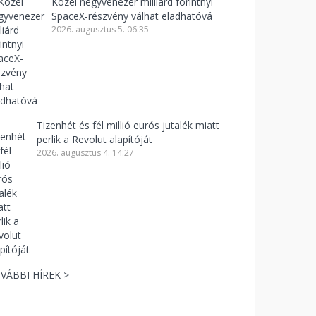
Közel negyvenezer milliárd forintnyi
SpaceX-részvény válhat eladhatóvá
2026. augusztus 5. 06:35
Tizenhét és fél millió eurós jutalék miatt
perlik a Revolut alapítóját
2026. augusztus 4. 14:27
VÁBBI HÍREK >