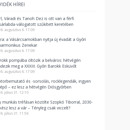
VIDÉK HÍREI
l, Váradi és Tanoh Dez is ott van a férfi
sárlabda-válogatott szűkített keretében
6. augusztus 6. 17:09
tra: a Vásárcsarnokban nyitja új évadát a Győri
lharmonikus Zenekar
6. augusztus 6. 17:09
rokk pompába öltözik a belváros: hétvégén
ndezik meg a XXXIII. Győri Barokk Esküvőt
6. augusztus 6. 17:09
torbemutató és -sorsolás, rocklegendák, ingyen
lépő – ez lesz a hétvégén Diósgyőrben
6. július 31. 12:10
y munkás tréfásan közölte Szopkó Tiborral, 2030-
kész lesz a vár – Tényleg csak viccelt?
6. július 31. 11:56