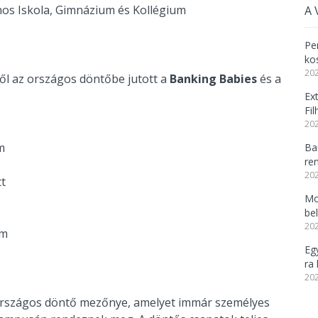
nos Iskola, Gimnázium és Kollégium
A 
Per
ko
202
l az országos döntőbe jutott a
Banking Babies
és a
Ex
Fi
202
m
Ba
re
202
t
Mo
be
202
um
Eg
ra 
202
3-i országos döntő mezőnye, amelyet immár személyes