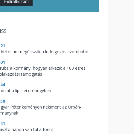
Feliratkozom
ISS
:21
 biztosan megússzák a ledolgozós szombatot
:01
árulta a kormány, hogyan érkezik a 100 ezres
kolakezdési támogatás
:44
rdulat a lipcsei drónügyben
:58
gyar Péter keményen nekiment az Orbán-
rmánynak
:41
zasztó napon van túl a forint