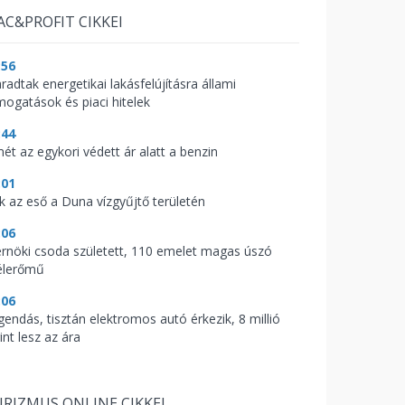
AC&PROFIT CIKKEI
:56
radtak energetikai lakásfelújításra állami
mogatások és piaci hitelek
:44
mét az egykori védett ár alatt a benzin
:01
ik az eső a Duna vízgyűjtő területén
:06
rnöki csoda született, 110 emelet magas úszó
élerőmű
:06
gendás, tisztán elektromos autó érkezik, 8 millió
int lesz az ára
RIZMUS ONLINE CIKKEI