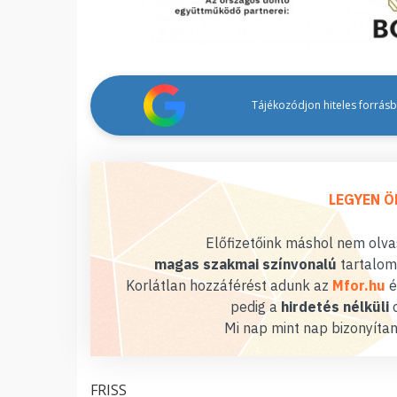
Tájékozódjon hiteles forrásbó
LEGYEN Ö
Előfizetőink máshol nem olvas
magas szakmai színvonalú
tartalom
Korlátlan hozzáférést adunk az
Mfor.hu
é
pedig a
hirdetés nélküli
o
Mi nap mint nap bizonyítan
FRISS