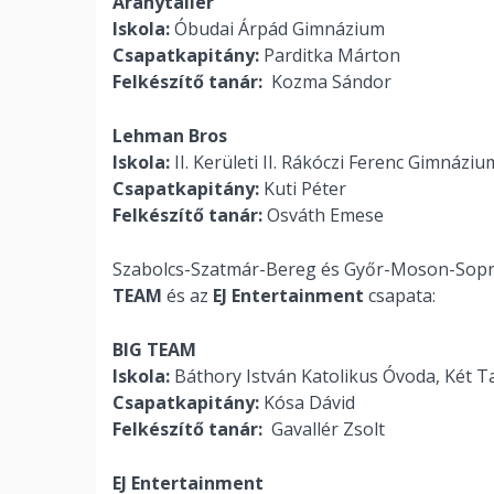
Aranytallér
Iskola:
Óbudai Árpád Gimnázium
Csapatkapitány:
Parditka Márton
Felkészítő tanár:
Kozma Sándor
Lehman Bros
Iskola:
II. Kerületi II. Rákóczi Ferenc Gimnáziu
Csapatkapitány:
Kuti Péter
Felkészítő tanár:
Osváth Emese
Szabolcs-Szatmár-Bereg és Győr-Moson-Sopr
TEAM
és az
EJ Entertainment
csapata:
BIG TEAM
Iskola:
Báthory István Katolikus Óvoda, Két T
Csapatkapitány:
Kósa Dávid
Felkészítő tanár:
Gavallér Zsolt
EJ Entertainment