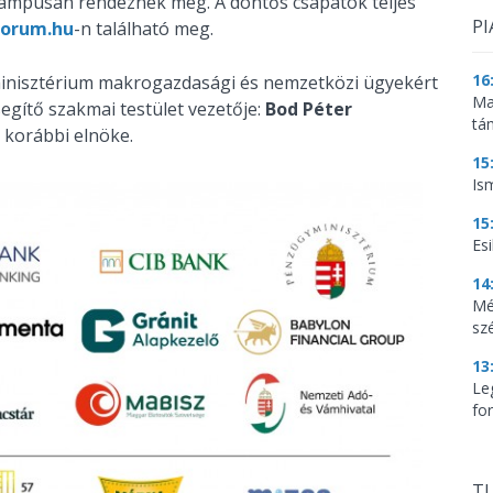
 campusán rendeznek meg. A döntős csapatok teljes
PI
forum.hu
-n található meg.
16
inisztérium makrogazdasági és nemzetközi ügyekért
Ma
segítő szakmai testület vezetője:
Bod Péter
tá
korábbi elnöke.
15
Is
15
Es
14
Mé
sz
13
Le
for
TU