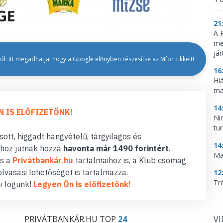
21
A 
me
já
l: itt megadhatja, hogy a Google előnyben részesítse az Mfor cikkeit!
16
Hi
ma
14
N IS ELŐFIZETŐNK!
Ni
tu
ott, higgadt hangvételű, tárgyilagos és
14
hoz jutnak hozzá
havonta már 1490 forintért
.
Ma
s a
Privátbankár.hu
tartalmaihoz is, a Klub csomag
lvasási lehetőséget is tartalmazza.
12
Tr
i fogunk!
Legyen Ön is előfizetőnk!
PRIVÁTBANKÁR.HU TOP
24
V