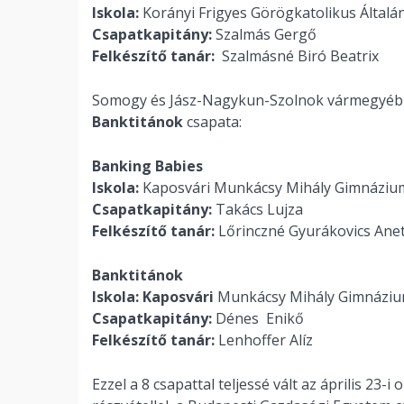
Iskola:
Korányi Frigyes Görögkatolikus Általá
Csapatkapitány:
Szalmás Gergő
Felkészítő tanár:
Szalmásné Biró Beatrix
Somogy és Jász-Nagykun-Szolnok vármegyébő
Banktitánok
csapata:
Banking Babies
Iskola:
Kaposvári Munkácsy Mihály Gimnáziu
Csapatkapitány:
Takács Lujza
Felkészítő tanár:
Lőrinczné Gyurákovics Anet
Banktitánok
Iskola: Kaposvári
Munkácsy Mihály Gimnázi
Csapatkapitány:
Dénes Enikő
Felkészítő tanár:
Lenhoffer Alíz
Ezzel a 8 csapattal teljessé vált az április 2