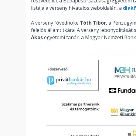
részvétellel, a Budapesti Gazdasági Egyetem
listája a verseny hivatalos weboldalán, a
diak
A verseny fővédnöke
Tóth Tibor
, a Pénzügym
felelős államtitkára. A verseny lebonyolítását 
Ákos
egyetemi tanár, a Magyar Nemzeti Bank 