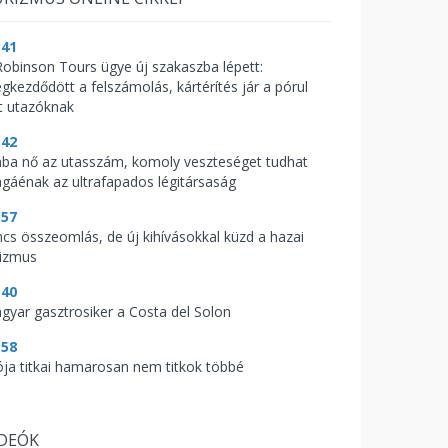
:41
Robinson Tours ügye új szakaszba lépett:
gkezdődött a felszámolás, kártérítés jár a pórul
rt utazóknak
:42
ába nő az utasszám, komoly veszteséget tudhat
gáénak az ultrafapados légitársaság
:57
ncs összeomlás, de új kihívásokkal küzd a hazai
rizmus
:40
gyar gasztrosiker a Costa del Solon
:58
ója titkai hamarosan nem titkok többé
IDEÓK