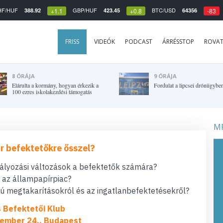
HF/HUF
GBP/HUF
BTC/USD
388.92
423.45
64356
+1.1
+0.8
-83
FRISS
VIDEÓK
PODCAST
ÁRRÉSSTOP
ROVA
8 ÓRÁJA
9 ÓRÁJA
Elárulta a kormány, hogyan érkezik a
Fordulat a lipcsei drónügybe
100 ezres iskolakezdési támogatás
MF
r befektetőkre ősszel?
bályozási változások a befektetők számára?
t az állampapírpiac?
 megtakarításokról és az ingatlanbefektetésekről?
s Befektetői Klub
ember 24., Budapest