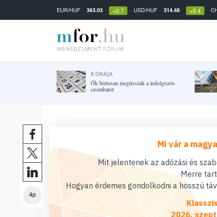
EUR/HUF
USD/HUF
C
363.03
314.48
+0.7
+0.4
8 ÓRÁJA
Ők biztosan megússzák a ledolgozós
szombatot
Mi vár a magya
Mit jelentenek az adózási és sza
Merre tar
Hogyan érdemes gondolkodni a hosszú távú
4p
Klasszi
2026. szept