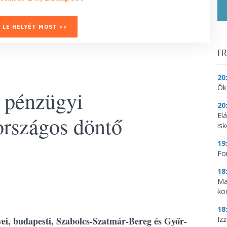
 LE HELYÉT MOST >>
FR
20
Ők
a pénzügyi
20
El
országos döntő
is
19
Fo
18
Ma
ko
18
i, budapesti, Szabolcs-Szatmár-Bereg és Győr-
Iz