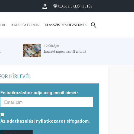
KLASSZIS ELŐFIZETÉS
TOK
KALKULÁTOROK
KLASSZIS RENDEZVÉNYEK
10 ÓRÁJA
n
Izzasztó napon van túl a forint
OR HÍRLEVÉL
Feliratkozáshoz adja meg email címét:
Az
elfogadom.
adatkezelési nyilatkozatot