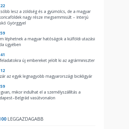
:22
csóbb lesz a zöldség és a gyümölcs, de a magyar
koricaföldek nagy része megsemmisült – Interjú
skó Györggyel
:59
m léphetnek a magyar hatóságok a külföldi utazási
oda ügyében
:41
feladatokra új embereket jelölt ki az agrárminiszter
:12
zár az egyik legnagyobb magyarországi bicikligyár
:59
gvan, mikor indulhat el a személyszállítás a
dapest–Belgrád vasútvonalon
100
LEGGAZDAGABB