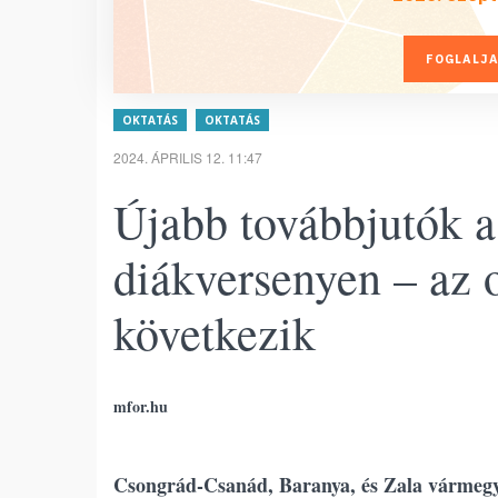
FOGLALJA
OKTATÁS
OKTATÁS
2024. ÁPRILIS 12. 11:47
Újabb továbbjutók 
diákversenyen – az 
következik
mfor.hu
Csongrád-Csanád, Baranya, és Zala vármegye