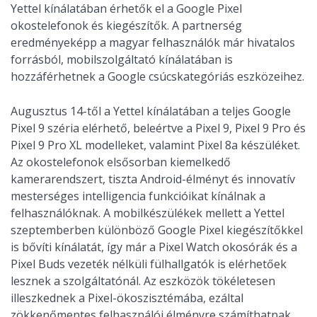
Yettel kínálatában érhetők el a Google Pixel
okostelefonok és kiegészítők. A partnerség
eredményeképp a magyar felhasználók már hivatalos
forrásból, mobilszolgáltató kínálatában is
hozzáférhetnek a Google csúcskategóriás eszközeihez.
Augusztus 14-től a Yettel kínálatában a teljes Google
Pixel 9 széria elérhető, beleértve a Pixel 9, Pixel 9 Pro és
Pixel 9 Pro XL modelleket, valamint Pixel 8a készüléket.
Az okostelefonok elsősorban kiemelkedő
kamerarendszert, tiszta Android-élményt és innovatív
mesterséges intelligencia funkcióikat kínálnak a
felhasználóknak. A mobilkészülékek mellett a Yettel
szeptemberben különböző Google Pixel kiegészítőkkel
is bővíti kínálatát, így már a Pixel Watch okosórák és a
Pixel Buds vezeték nélküli fülhallgatók is elérhetőek
lesznek a szolgáltatónál. Az eszközök tökéletesen
illeszkednek a Pixel-ökoszisztémába, ezáltal
zökkenőmentes felhasználói élményre számíthatnak