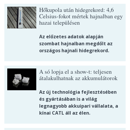
Hőkupola után hidegrekord: 4,6
Celsius-fokot mértek hajnalban egy
hazai településen
Az előzetes adatok alapján
szombat hajnalban megdőlt az
országos hajnali hidegrekord.
A só lopja el a show-t: teljesen
átalakulhatnak az akkumulátorok
Az új technológia fejlesztésében
és gyártásában is a világ
legnagyobb akkuipari vállalata, a
kínai CATL áll az élen.