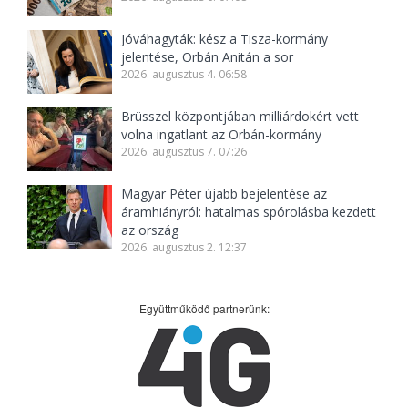
Jóváhagyták: kész a Tisza-kormány
jelentése, Orbán Anitán a sor
2026. augusztus 4. 06:58
Brüsszel központjában milliárdokért vett
volna ingatlant az Orbán-kormány
2026. augusztus 7. 07:26
Magyar Péter újabb bejelentése az
áramhiányról: hatalmas spórolásba kezdett
az ország
2026. augusztus 2. 12:37
Együttműködő partnerünk: