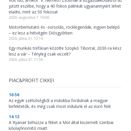
Volt idő, amikor V. Németh Zsoltnak a vízgazdálkodásról az
jutott eszébe, hogy a 40 fokos pálinkát ugyanannyiért lehet
eladni, mint az 50 fokosat
2026. augusztus 7. 16:58
Motorbemutató és -sorsolás, rocklegendák, ingyen belépő
– ez lesz a hétvégén Diósgyőrben
2026. július 31. 12:10
Egy munkás tréfásan közölte Szopkó Tiborral, 2030-ra kész
lesz a vár – Tényleg csak viccelt?
2026. július 31. 11:56
PIAC&PROFIT CIKKEI
16:56
Az egyik szélsőségből a másikba fordulnak a magyar
befektetők, és még csak most indulunk el az euró felé
14:12
A Ryanair behúzza a féket a Mol által kiszemelt szerbiai
kőolajfinomító miatt