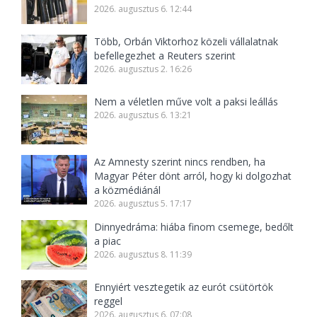
2026. augusztus 6. 12:44
Több, Orbán Viktorhoz közeli vállalatnak
befellegezhet a Reuters szerint
2026. augusztus 2. 16:26
Nem a véletlen műve volt a paksi leállás
2026. augusztus 6. 13:21
Az Amnesty szerint nincs rendben, ha
Magyar Péter dönt arról, hogy ki dolgozhat
a közmédiánál
2026. augusztus 5. 17:17
Dinnyedráma: hiába finom csemege, bedőlt
a piac
2026. augusztus 8. 11:39
Ennyiért vesztegetik az eurót csütörtök
reggel
2026. augusztus 6. 07:08