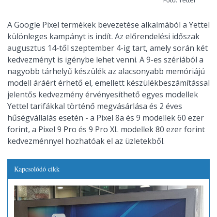
Fotó: Yettel
A Google Pixel termékek bevezetése alkalmából a Yettel
különleges kampányt is indít. Az előrendelési időszak
augusztus 14-től szeptember 4-ig tart, amely során két
kedvezményt is igénybe lehet venni. A 9-es szériából a
nagyobb tárhelyű készülék az alacsonyabb memóriájú
modell áráért érhető el, emellett készülékbeszámítással
jelentős kedvezmény érvényesíthető egyes modellek
Yettel tarifákkal történő megvásárlása és 2 éves
hűségvállalás esetén - a Pixel 8a és 9 modellek 60 ezer
forint, a Pixel 9 Pro és 9 Pro XL modellek 80 ezer forint
kedvezménnyel hozhatóak el az üzletekből.
Kapcsolódó cikk