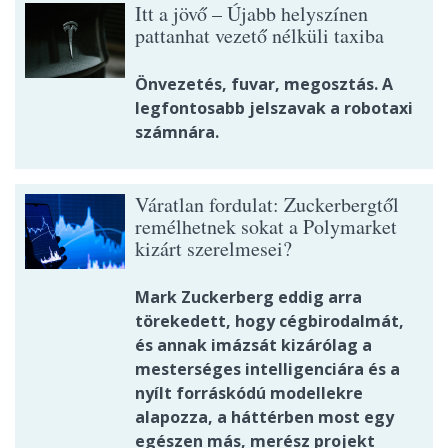
Itt a jövő – Újabb helyszínen
pattanhat vezető nélküli taxiba
Önvezetés, fuvar, megosztás. A
legfontosabb jelszavak a robotaxi
számnára.
Váratlan fordulat: Zuckerbergtől
remélhetnek sokat a Polymarket
kizárt szerelmesei?
Mark Zuckerberg eddig arra
törekedett, hogy cégbirodalmát,
és annak imázsát kizárólag a
mesterséges intelligenciára és a
nyílt forráskódú modellekre
alapozza, a háttérben most egy
egészen más, merész projekt