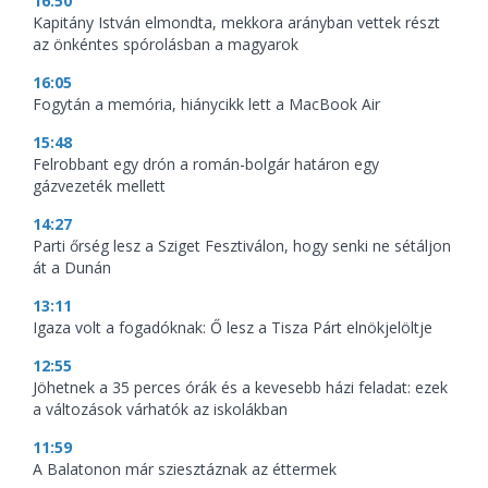
16:50
Kapitány István elmondta, mekkora arányban vettek részt
az önkéntes spórolásban a magyarok
16:05
Fogytán a memória, hiánycikk lett a MacBook Air
15:48
Felrobbant egy drón a román-bolgár határon egy
gázvezeték mellett
14:27
Parti őrség lesz a Sziget Fesztiválon, hogy senki ne sétáljon
át a Dunán
13:11
Igaza volt a fogadóknak: Ő lesz a Tisza Párt elnökjelöltje
12:55
Jöhetnek a 35 perces órák és a kevesebb házi feladat: ezek
a változások várhatók az iskolákban
11:59
A Balatonon már sziesztáznak az éttermek