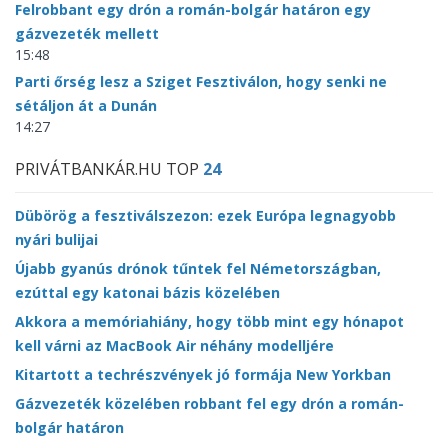
Felrobbant egy drón a román-bolgár határon egy
gázvezeték mellett
15:48
Parti őrség lesz a Sziget Fesztiválon, hogy senki ne
sétáljon át a Dunán
14:27
PRIVÁTBANKÁR.HU TOP
24
Dübörög a fesztiválszezon: ezek Európa legnagyobb
nyári bulijai
Újabb gyanús drónok tűntek fel Németországban,
ezúttal egy katonai bázis közelében
Akkora a memóriahiány, hogy több mint egy hónapot
kell várni az MacBook Air néhány modelljére
Kitartott a techrészvények jó formája New Yorkban
Gázvezeték közelében robbant fel egy drón a román-
bolgár határon