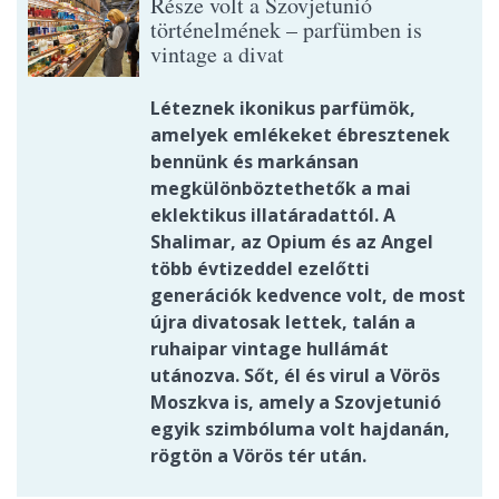
Része volt a Szovjetunió
történelmének – parfümben is
vintage a divat
Léteznek ikonikus parfümök,
amelyek emlékeket ébresztenek
bennünk és markánsan
megkülönböztethetők a mai
eklektikus illatáradattól. A
Shalimar, az Opium és az Angel
több évtizeddel ezelőtti
generációk kedvence volt, de most
újra divatosak lettek, talán a
ruhaipar vintage hullámát
utánozva. Sőt, él és virul a Vörös
Moszkva is, amely a Szovjetunió
egyik szimbóluma volt hajdanán,
rögtön a Vörös tér után.