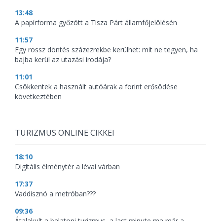
13:48
A papírforma győzött a Tisza Párt államfőjelölésén
11:57
Egy rossz döntés százezrekbe kerülhet: mit ne tegyen, ha
bajba kerül az utazási irodája?
11:01
Csökkentek a használt autóárak a forint erősödése
következtében
TURIZMUS ONLINE CIKKEI
18:10
Digitális élménytér a lévai várban
17:37
Vaddisznó a metróban???
09:36
Átalakult a balatoni turizmus, a last minute ma már a