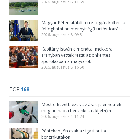
2026. augusztus 8. 11:59
Magyar Péter kitálalt: erre fogják költeni a
felfoghatatlan mennyiségű uniós forrást
2026. augusztus 8. 09:31
Kapitány István elmondta, mekkora
arányban vettek részt az önkéntes
spórolásban a magyarok
2026. augusztus 8. 16:50
TOP
168
Most érkezett: ezek az árak jelenhetnek
meg holnap a benzinkutak kijelzőin
2026. augusztus 4. 11:24
Pénteken jön csak az igazi buli a
benzinkutakon