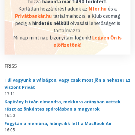
hozzá
havonta már 1490 forintért
.
Korlátlan hozzáférést adunk az
Mfor.hu
és a
Privátbankár.hu
tartalmaihoz is, a Klub csomag
pedig a
hirdetés nélküli
olvasási lehetőséget is
tartalmazza.
Mi nap mint nap bizonyítani fogunk!
Legyen Ön is
előfizetőnk!
FRISS
Túl vagyunk a válságon, vagy csak most jön a neheze? Ez
Viszont Privát
17:11
Kapitány István elmondta, mekkora arányban vettek
részt az önkéntes spórolásban a magyarok
16:50
Fogytán a memória, hiánycikk lett a MacBook Air
16:05