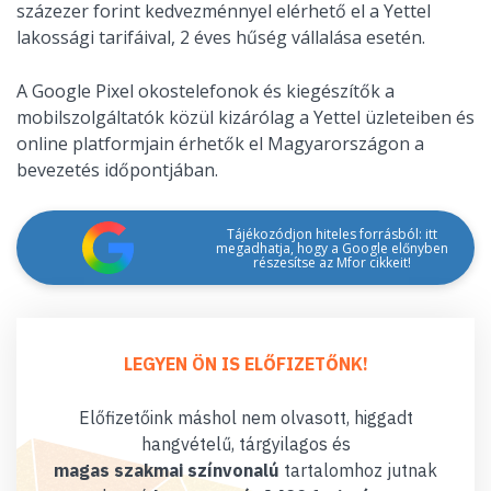
százezer forint kedvezménnyel elérhető el a Yettel
lakossági tarifáival, 2 éves hűség vállalása esetén.
A Google Pixel okostelefonok és kiegészítők a
mobilszolgáltatók közül kizárólag a Yettel üzleteiben és
online platformjain érhetők el Magyarországon a
bevezetés időpontjában.
Tájékozódjon hiteles forrásból: itt
megadhatja, hogy a Google előnyben
részesítse az Mfor cikkeit!
LEGYEN ÖN IS ELŐFIZETŐNK!
Előfizetőink máshol nem olvasott, higgadt
hangvételű, tárgyilagos és
magas szakmai színvonalú
tartalomhoz jutnak