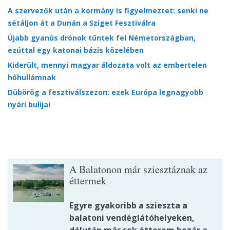
A szervezők után a kormány is figyelmeztet: senki ne
sétáljon át a Dunán a Sziget Fesztiválra
Újabb gyanús drónok tűntek fel Németországban,
ezúttal egy katonai bázis közelében
Kiderült, mennyi magyar áldozata volt az embertelen
hőhullámnak
Dübörög a fesztiválszezon: ezek Európa legnagyobb
nyári bulijai
A Balatonon már sziesztáznak az
éttermek
Egyre gyakoribb a szieszta a
balatoni vendéglátóhelyeken,
délután már sok étterem bezár a