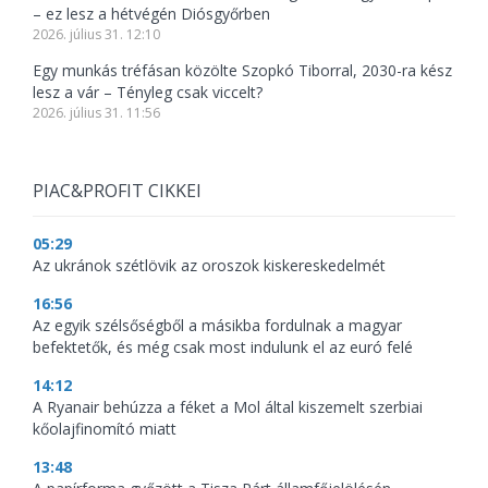
– ez lesz a hétvégén Diósgyőrben
2026. július 31. 12:10
Egy munkás tréfásan közölte Szopkó Tiborral, 2030-ra kész
lesz a vár – Tényleg csak viccelt?
2026. július 31. 11:56
PIAC&PROFIT CIKKEI
05:29
Az ukránok szétlövik az oroszok kiskereskedelmét
16:56
Az egyik szélsőségből a másikba fordulnak a magyar
befektetők, és még csak most indulunk el az euró felé
14:12
A Ryanair behúzza a féket a Mol által kiszemelt szerbiai
kőolajfinomító miatt
13:48