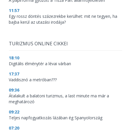
A papírforma győzött a Tisza Párt államfőjelölésén
11:57
Egy rossz döntés százezrekbe kerülhet: mit ne tegyen, ha
bajba kerül az utazási irodája?
TURIZMUS ONLINE CIKKEI
18:10
Digitális élménytér a lévai várban
17:37
Vaddisznó a metróban???
09:36
Átalakult a balatoni turizmus, a last minute ma már a
meghatározó
09:22
Teljes napfogyatkozás lázában ég Spanyolország
07:20