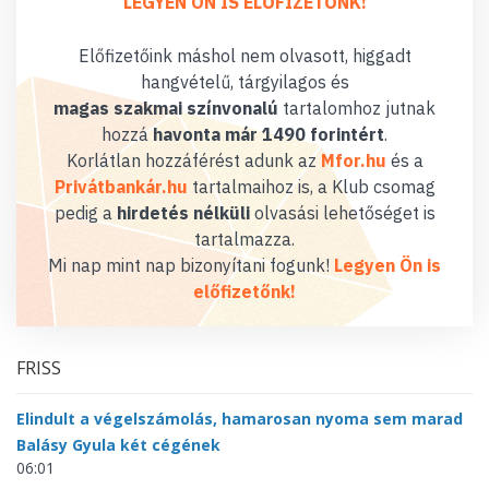
LEGYEN ÖN IS ELŐFIZETŐNK!
Előfizetőink máshol nem olvasott, higgadt
hangvételű, tárgyilagos és
magas szakmai színvonalú
tartalomhoz jutnak
hozzá
havonta már 1490 forintért
.
Korlátlan hozzáférést adunk az
Mfor.hu
és a
Privátbankár.hu
tartalmaihoz is, a Klub csomag
pedig a
hirdetés nélküli
olvasási lehetőséget is
tartalmazza.
Mi nap mint nap bizonyítani fogunk!
Legyen Ön is
előfizetőnk!
FRISS
Elindult a végelszámolás, hamarosan nyoma sem marad
Balásy Gyula két cégének
06:01