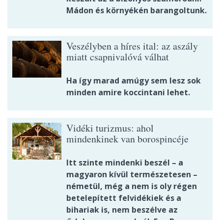
Mádon és környékén barangoltunk.
Veszélyben a híres ital: az aszály
miatt csapnivalóvá válhat
Ha így marad amúgy sem lesz sok
minden amire koccintani lehet.
Vidéki turizmus: ahol
mindenkinek van borospincéje
Itt szinte mindenki beszél – a
magyaron kívül természetesen –
németül, még a nem is oly régen
betelepített felvidékiek és a
bihariak is, nem beszélve az