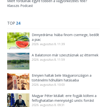
Miért fordulnak egyre többen a vagyonkezelés felé?
Klasszis Podcast
TOP
24
Dinnyedráma: hiába finom csemege, bedőlt
a piac
2026. augusztus 8. 11:39
A Balatonon már sziesztáznak az éttermek
2026. augusztus 8. 11:59
Ennyien haltak bele Magyarországon a
történelmi hőhullám hatásaiba
2026. augusztus 8. 10:03
Magyar Péter kitálalt: erre fogják költeni a
felfoghatatlan mennyiségű uniós forrást
2026. augusztus 8. 09:31