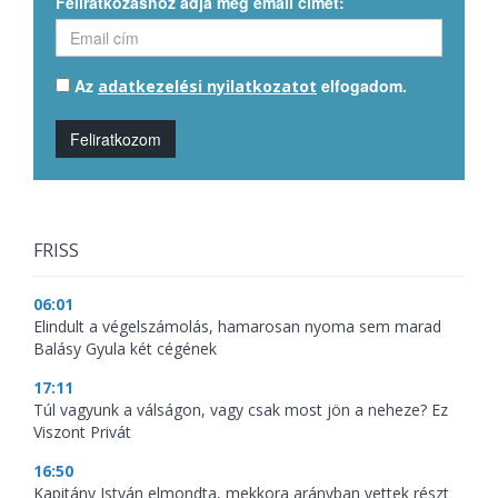
Feliratkozáshoz adja meg email címét:
Az
elfogadom.
adatkezelési nyilatkozatot
Feliratkozom
FRISS
06:01
Elindult a végelszámolás, hamarosan nyoma sem marad
Balásy Gyula két cégének
17:11
Túl vagyunk a válságon, vagy csak most jön a neheze? Ez
Viszont Privát
16:50
Kapitány István elmondta, mekkora arányban vettek részt