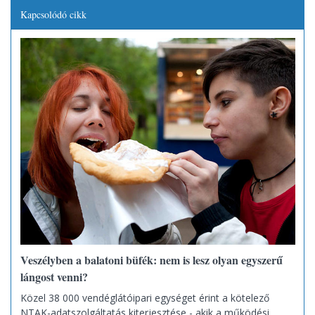
Kapcsolódó cikk
Veszélyben a balatoni büfék: nem is lesz olyan egyszerű
lángost venni?
Közel 38 000 vendéglátóipari egységet érint a kötelező
NTAK-adatszolgáltatás kiterjesztése - akik a működési