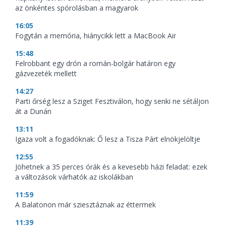
az önkéntes spórolásban a magyarok
16:05
Fogytán a memória, hiánycikk lett a MacBook Air
15:48
Felrobbant egy drón a román-bolgár határon egy
gázvezeték mellett
14:27
Parti őrség lesz a Sziget Fesztiválon, hogy senki ne sétáljon
át a Dunán
13:11
Igaza volt a fogadóknak: Ő lesz a Tisza Párt elnökjelöltje
12:55
Jöhetnek a 35 perces órák és a kevesebb házi feladat: ezek
a változások várhatók az iskolákban
11:59
A Balatonon már sziesztáznak az éttermek
11:39