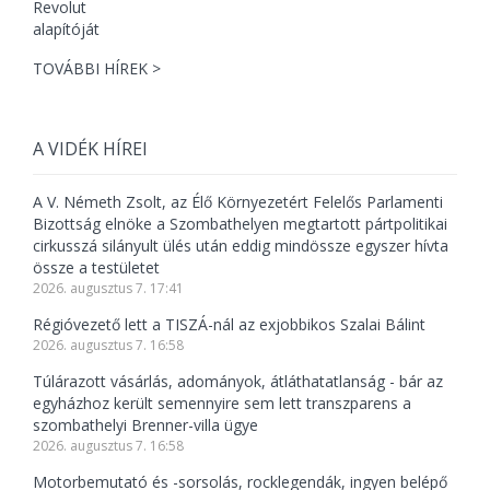
TOVÁBBI HÍREK >
A VIDÉK HÍREI
A V. Németh Zsolt, az Élő Környezetért Felelős Parlamenti
Bizottság elnöke a Szombathelyen megtartott pártpolitikai
cirkusszá silányult ülés után eddig mindössze egyszer hívta
össze a testületet
2026. augusztus 7. 17:41
Régióvezető lett a TISZÁ-nál az exjobbikos Szalai Bálint
2026. augusztus 7. 16:58
Túlárazott vásárlás, adományok, átláthatatlanság - bár az
egyházhoz került semennyire sem lett transzparens a
szombathelyi Brenner-villa ügye
2026. augusztus 7. 16:58
Motorbemutató és -sorsolás, rocklegendák, ingyen belépő