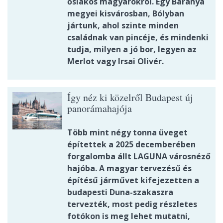
őslakos magyarokról. Egy Baranya
megyei kisvárosban, Bólyban
jártunk, ahol szinte minden
családnak van pincéje, és mindenki
tudja, milyen a jó bor, legyen az
Merlot vagy Irsai Olivér.
Így néz ki közelről Budapest új
panorámahajója
Több mint négy tonna üveget
építettek a 2025 decemberében
forgalomba állt LAGUNA városnéző
hajóba. A magyar tervezésű és
építésű járművet kifejezetten a
budapesti Duna-szakaszra
tervezték, most pedig részletes
fotókon is meg lehet mutatni,