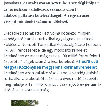
javaslatát, és szakaszosan vezeti be a vendéglátóipari
és turisztikai vállalkozók számára előírt
adatszolgáltatási kötelezettséget. A regisztráció
viszont mindenki számára kötelező.
Eredetileg szombattól lett volna kötelező minden
vendéglátóipari és turisztikai egységnek az adatok
küldése a Nemzeti Turisztikai Adatszolgáltató Központ
(NTAK) rendszerébe, de egy módosító rendelet
értelmében ez most még csak a 100 millió forint feletti
árbevételű cégek számára lesz kötelező. A
hétfő esti
Magyar Közlönyben megjelent kormányrendelet
értelmében azon vállalkozások, ahol a vendéglátásból,
turisztikai attrakcióból származó éves nettó árbevétel
meghaladja a 12 millió forintót, csak a jövő év január 1-
jétől él ez a kötelezettség.