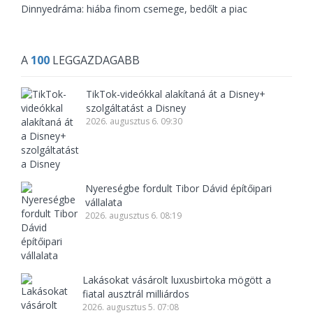
Dinnyedráma: hiába finom csemege, bedőlt a piac
A
100
LEGGAZDAGABB
TikTok-videókkal alakítaná át a Disney+
szolgáltatást a Disney
2026. augusztus 6. 09:30
Nyereségbe fordult Tibor Dávid építőipari
vállalata
2026. augusztus 6. 08:19
Lakásokat vásárolt luxusbirtoka mögött a
fiatal ausztrál milliárdos
2026. augusztus 5. 07:08