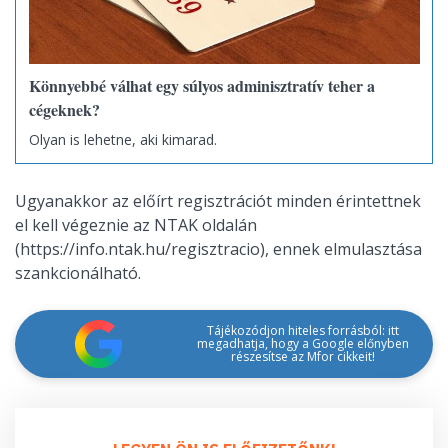
Könnyebbé válhat egy súlyos adminisztratív teher a
cégeknek?
Olyan is lehetne, aki kimarad.
Ugyanakkor az előírt regisztrációt minden érintettnek
el kell végeznie az NTAK oldalán
(https://info.ntak.hu/regisztracio), ennek elmulasztása
szankcionálható.
Tájékozódjon hiteles forrásból: itt
megadhatja, hogy a Google előnyben
részesítse az Mfor cikkeit!