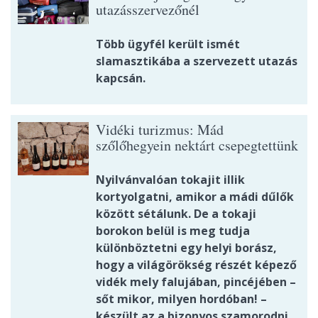
utazásszervezőnél
Több ügyfél került ismét
slamasztikába a szervezett utazás
kapcsán.
Vidéki turizmus: Mád
szőlőhegyein nektárt csepegtettünk
Nyilvánvalóan tokajit illik
kortyolgatni, amikor a mádi dűlők
között sétálunk. De a tokaji
borokon belül is meg tudja
különböztetni egy helyi borász,
hogy a világörökség részét képező
vidék mely falujában, pincéjében –
sőt mikor, milyen hordóban! –
készült az a bizonyos szamorodni.