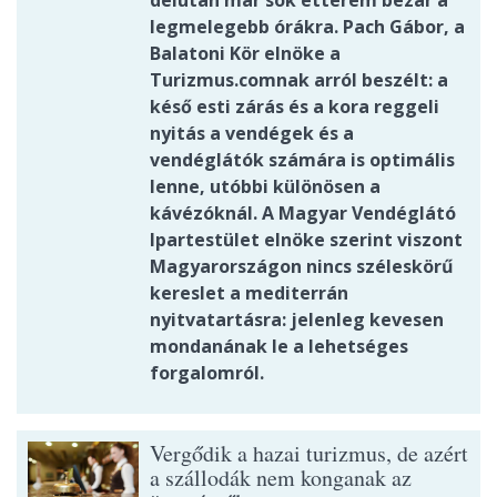
legmelegebb órákra. Pach Gábor, a
Balatoni Kör elnöke a
Turizmus.comnak arról beszélt: a
késő esti zárás és a kora reggeli
nyitás a vendégek és a
vendéglátók számára is optimális
lenne, utóbbi különösen a
kávézóknál. A Magyar Vendéglátó
Ipartestület elnöke szerint viszont
Magyarországon nincs széleskörű
kereslet a mediterrán
nyitvatartásra: jelenleg kevesen
mondanának le a lehetséges
forgalomról.
Vergődik a hazai turizmus, de azért
a szállodák nem konganak az