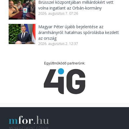
Brüsszel központjában milliárdokért vett
volna ingatlant az Orbán-kormány
2026. augusztus 7. 07:26
Magyar Péter újabb bejelentése az
áramhiányról: hatalmas spórolásba kezdett
az ország
2026. augusztus 2. 12:37
Együttműködő partnerünk: