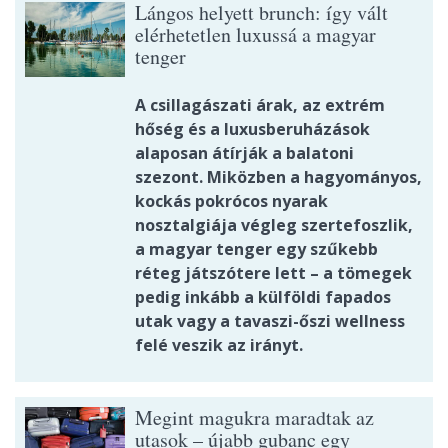
Lángos helyett brunch: így vált
elérhetetlen luxussá a magyar
tenger
A csillagászati árak, az extrém
hőség és a luxusberuházások
alaposan átírják a balatoni
szezont. Miközben a hagyományos,
kockás pokrócos nyarak
nosztalgiája végleg szertefoszlik,
a magyar tenger egy szűkebb
réteg játszótere lett – a tömegek
pedig inkább a külföldi fapados
utak vagy a tavaszi-őszi wellness
felé veszik az irányt.
Megint magukra maradtak az
utasok – újabb gubanc egy