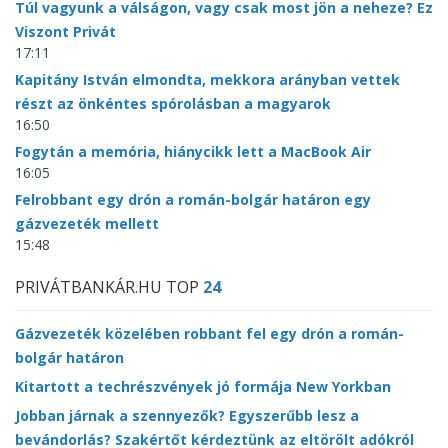
Túl vagyunk a válságon, vagy csak most jön a neheze? Ez
Viszont Privát
17:11
Kapitány István elmondta, mekkora arányban vettek
részt az önkéntes spórolásban a magyarok
16:50
Fogytán a memória, hiánycikk lett a MacBook Air
16:05
Felrobbant egy drón a román-bolgár határon egy
gázvezeték mellett
15:48
PRIVÁTBANKÁR.HU TOP
24
Gázvezeték közelében robbant fel egy drón a román-
bolgár határon
Kitartott a techrészvények jó formája New Yorkban
Jobban járnak a szennyezők? Egyszerűbb lesz a
bevándorlás? Szakértőt kérdeztünk az eltörölt adókról