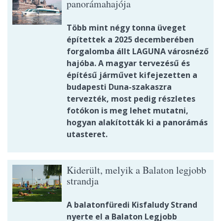
panorámahajója
Több mint négy tonna üveget
építettek a 2025 decemberében
forgalomba állt LAGUNA városnéző
hajóba. A magyar tervezésű és
építésű járművet kifejezetten a
budapesti Duna-szakaszra
tervezték, most pedig részletes
fotókon is meg lehet mutatni,
hogyan alakították ki a panorámás
utasteret.
Kiderült, melyik a Balaton legjobb
strandja
A balatonfüredi Kisfaludy Strand
nyerte el a Balaton Legjobb