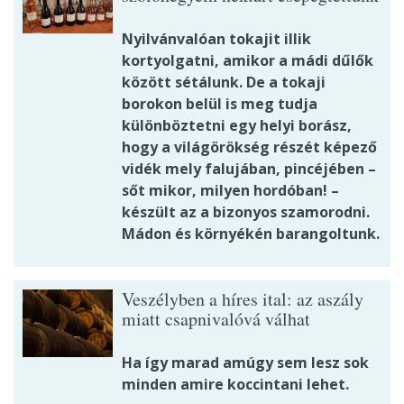
Nyilvánvalóan tokajit illik
kortyolgatni, amikor a mádi dűlők
között sétálunk. De a tokaji
borokon belül is meg tudja
különböztetni egy helyi borász,
hogy a világörökség részét képező
vidék mely falujában, pincéjében –
sőt mikor, milyen hordóban! –
készült az a bizonyos szamorodni.
Mádon és környékén barangoltunk.
Veszélyben a híres ital: az aszály
miatt csapnivalóvá válhat
Ha így marad amúgy sem lesz sok
minden amire koccintani lehet.