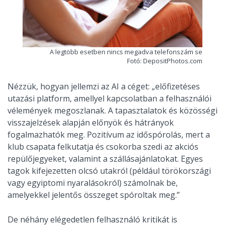
A legtöbb esetben nincs megadva telefonszám se
Fotó: DepositPhotos.com
Nézzük, hogyan jellemzi az AI a céget: „előfizetéses
utazási platform, amellyel kapcsolatban a felhasználói
vélemények megoszlanak. A tapasztalatok és közösségi
visszajelzések alapján előnyök és hátrányok
fogalmazhatók meg. Pozitívum az időspórolás, mert a
klub csapata felkutatja és csokorba szedi az akciós
repülőjegyeket, valamint a szállásajánlatokat. Egyes
tagok kifejezetten olcsó utakról (például törökországi
vagy egyiptomi nyaralásokról) számolnak be,
amelyekkel jelentős összeget spóroltak meg.”
De néhány elégedetlen felhasználó kritikát is