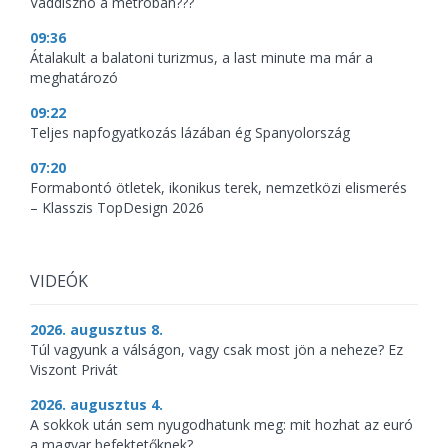
Vaddisznó a metróban???
09:36
Átalakult a balatoni turizmus, a last minute ma már a
meghatározó
09:22
Teljes napfogyatkozás lázában ég Spanyolország
07:20
Formabontó ötletek, ikonikus terek, nemzetközi elismerés
– Klasszis TopDesign 2026
VIDEÓK
2026. augusztus 8.
Túl vagyunk a válságon, vagy csak most jön a neheze? Ez
Viszont Privát
2026. augusztus 4.
A sokkok után sem nyugodhatunk meg: mit hozhat az euró
a magyar befektetőknek?