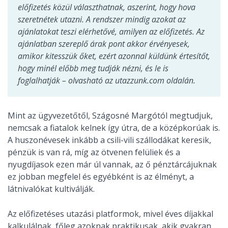
előfizetés közül választhatnak, aszerint, hogy hova
szeretnétek utazni. A rendszer mindig azokat az
ajánlatokat teszi elérhetővé, amilyen az előfizetés.​ Az
ajánlatban szereplő árak pont akkor érvényesek,
amikor kitesszük őket, ezért azonnal küldünk értesítőt,
hogy minél előbb meg tudják nézni, és le is
foglalhatják – olvasható az utazzunk.com oldalán.
Mint az ügyvezetőtől, Szágosné Margótól megtudjuk,
nemcsak a fiatalok kelnek így útra, de a középkorúak is.
A huszonévesek inkább a csili-vili szállodákat keresik,
pénzük is van rá, míg az ötvenen felüliek és a
nyugdíjasok ezen már úl vannak, az ő pénztárcájuknak
ez jobban megfelel és egyébként is az élményt, a
látnivalókat kultiválják.
Az előfizetéses utazási platformok, mivel éves díjakkal
kalkulálnak, főleg azoknak praktikusak, akik gyakran