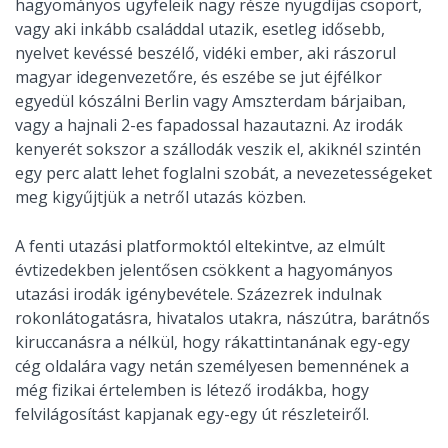
hagyományos ügyfeleik nagy része nyugdíjas csoport,
vagy aki inkább családdal utazik, esetleg idősebb,
nyelvet kevéssé beszélő, vidéki ember, aki rászorul
magyar idegenvezetőre, és eszébe se jut éjfélkor
egyedül kószálni Berlin vagy Amszterdam bárjaiban,
vagy a hajnali 2-es fapadossal hazautazni. Az irodák
kenyerét sokszor a szállodák veszik el, akiknél szintén
egy perc alatt lehet foglalni szobát, a nevezetességeket
meg kigyűjtjük a netről utazás közben.
A fenti utazási platformoktól eltekintve, az elmúlt
évtizedekben jelentősen csökkent a hagyományos
utazási irodák igénybevétele. Százezrek indulnak
rokonlátogatásra, hivatalos utakra, nászútra, barátnős
kiruccanásra a nélkül, hogy rákattintanának egy-egy
cég oldalára vagy netán személyesen bemennének a
még fizikai értelemben is létező irodákba, hogy
felvilágosítást kapjanak egy-egy út részleteiről.