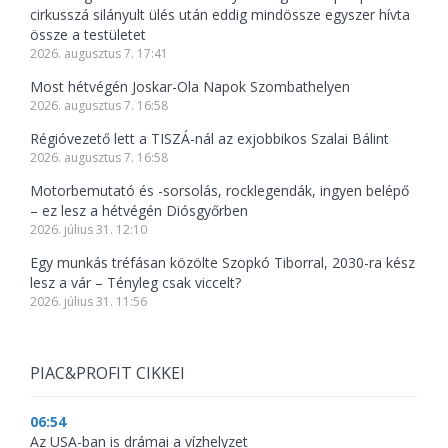
cirkusszá silányult ülés után eddig mindössze egyszer hívta
össze a testületet
2026. augusztus 7. 17:41
Most hétvégén Joskar-Ola Napok Szombathelyen
2026. augusztus 7. 16:58
Régióvezető lett a TISZÁ-nál az exjobbikos Szalai Bálint
2026. augusztus 7. 16:58
Motorbemutató és -sorsolás, rocklegendák, ingyen belépő
– ez lesz a hétvégén Diósgyőrben
2026. július 31. 12:10
Egy munkás tréfásan közölte Szopkó Tiborral, 2030-ra kész
lesz a vár – Tényleg csak viccelt?
2026. július 31. 11:56
PIAC&PROFIT CIKKEI
06:54
Az USA-ban is drámai a vízhelyzet