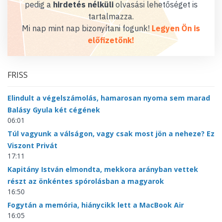
pedig a
hirdetés nélküli
olvasási lehetőséget is
tartalmazza.
Mi nap mint nap bizonyítani fogunk!
Legyen Ön is
előfizetőnk!
FRISS
Elindult a végelszámolás, hamarosan nyoma sem marad
Balásy Gyula két cégének
06:01
Túl vagyunk a válságon, vagy csak most jön a neheze? Ez
Viszont Privát
17:11
Kapitány István elmondta, mekkora arányban vettek
részt az önkéntes spórolásban a magyarok
16:50
Fogytán a memória, hiánycikk lett a MacBook Air
16:05