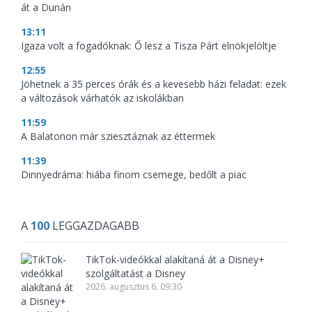
át a Dunán
13:11
Igaza volt a fogadóknak: Ő lesz a Tisza Párt elnökjelöltje
12:55
Jöhetnek a 35 perces órák és a kevesebb házi feladat: ezek
a változások várhatók az iskolákban
11:59
A Balatonon már sziesztáznak az éttermek
11:39
Dinnyedráma: hiába finom csemege, bedőlt a piac
A
100
LEGGAZDAGABB
TikTok-videókkal alakítaná át a Disney+
szolgáltatást a Disney
2026. augusztus 6. 09:30