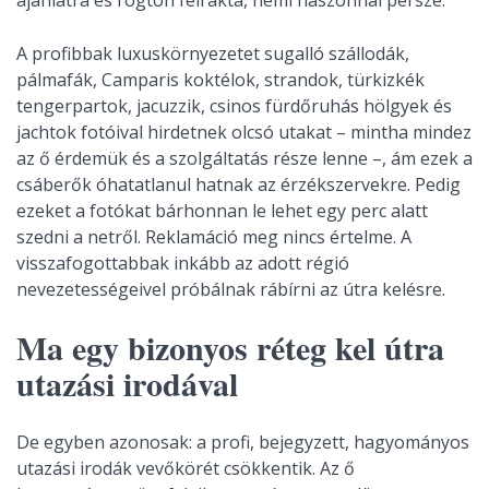
A profibbak luxuskörnyezetet sugalló szállodák,
pálmafák, Camparis koktélok, strandok, türkizkék
tengerpartok, jacuzzik, csinos fürdőruhás hölgyek és
jachtok fotóival hirdetnek olcsó utakat – mintha mindez
az ő érdemük és a szolgáltatás része lenne –, ám ezek a
csáberők óhatatlanul hatnak az érzékszervekre. Pedig
ezeket a fotókat bárhonnan le lehet egy perc alatt
szedni a netről. Reklamáció meg nincs értelme. A
visszafogottabbak inkább az adott régió
nevezetességeivel próbálnak rábírni az útra kelésre.
Ma egy bizonyos réteg kel útra
utazási irodával
De egyben azonosak: a profi, bejegyzett, hagyományos
utazási irodák vevőkörét csökkentik. Az ő