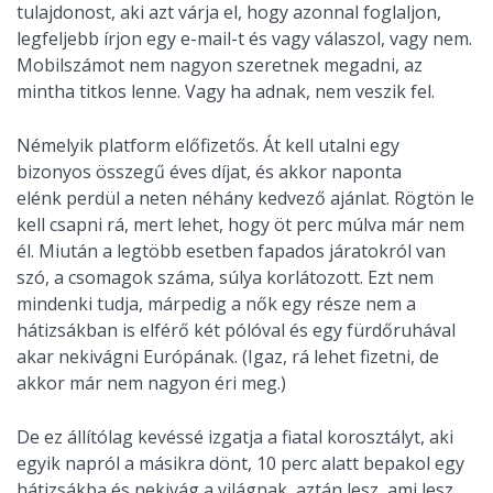
tulajdonost, aki azt várja el, hogy azonnal foglaljon,
legfeljebb írjon egy e-mail-t és vagy válaszol, vagy nem.
Mobilszámot nem nagyon szeretnek megadni, az
mintha titkos lenne. Vagy ha adnak, nem veszik fel.
Némelyik platform előfizetős. Át kell utalni egy
bizonyos összegű éves díjat, és akkor naponta
elénk perdül a neten néhány kedvező ajánlat. Rögtön le
kell csapni rá, mert lehet, hogy öt perc múlva már nem
él. Miután a legtöbb esetben fapados járatokról van
szó, a csomagok száma, súlya korlátozott. Ezt nem
mindenki tudja, márpedig a nők egy része nem a
hátizsákban is elférő két pólóval és egy fürdőruhával
akar nekivágni Európának. (Igaz, rá lehet fizetni, de
akkor már nem nagyon éri meg.)
De ez állítólag kevéssé izgatja a fiatal korosztályt, aki
egyik napról a másikra dönt, 10 perc alatt bepakol egy
hátizsákba és nekivág a világnak, aztán lesz, ami lesz.