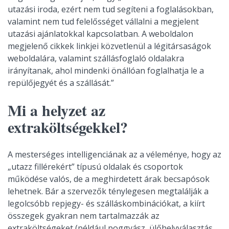
utazási iroda, ezért nem tud segíteni a foglalásokban,
valamint nem tud felelősséget vállalni a megjelent
utazási ajánlatokkal kapcsolatban. A weboldalon
megjelenő cikkek linkjei közvetlenül a légitársaságok
weboldalára, valamint szállásfoglaló oldalakra
irányítanak, ahol mindenki önállóan foglalhatja le a
repülőjegyét és a szállását.”
Mi a helyzet az
extraköltségekkel?
A mesterséges intelligenciának az a véleménye, hogy az
„utazz fillérekért” típusú oldalak és csoportok
működése valós, de a meghirdetett árak becsapósok
lehetnek. Bár a szervezők ténylegesen megtalálják a
legolcsóbb repjegy- és szálláskombinációkat, a kiírt
összegek gyakran nem tartalmazzák az
extraköltségeket (például poggyász, ülőhelyválasztás,