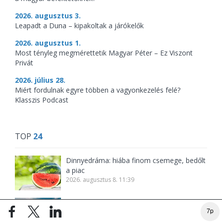
2026. augusztus 3.
Leapadt a Duna – kipakoltak a járókelők
2026. augusztus 1.
Most tényleg megmérettetik Magyar Péter – Ez Viszont
Privát
2026. július 28.
Miért fordulnak egyre többen a vagyonkezelés felé?
Klasszis Podcast
TOP
24
Dinnyedráma: hiába finom csemege, bedőlt
a piac
2026. augusztus 8. 11:39
A Balatonon már sziesztáznak az éttermek
7p
2026. augusztus 8. 11:59