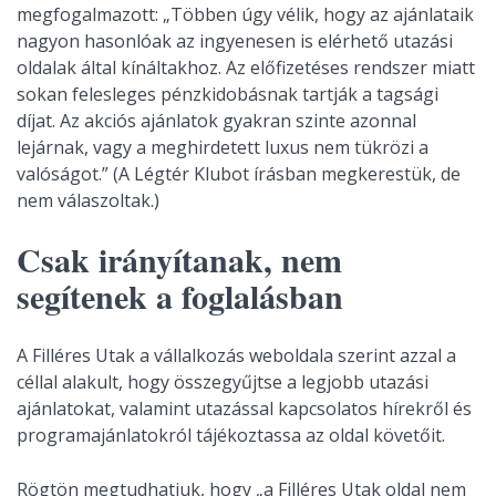
megfogalmazott: „Többen úgy vélik, hogy az ajánlataik
nagyon hasonlóak az ingyenesen is elérhető utazási
oldalak által kínáltakhoz. Az előfizetéses rendszer miatt
sokan felesleges pénzkidobásnak tartják a tagsági
díjat. Az akciós ajánlatok gyakran szinte azonnal
lejárnak, vagy a meghirdetett luxus nem tükrözi a
valóságot.” (A Légtér Klubot írásban megkerestük, de
nem válaszoltak.)
Csak irányítanak, nem
segítenek a foglalásban
A Filléres Utak a vállalkozás weboldala szerint azzal a
céllal alakult, hogy összegyűjtse a legjobb utazási
ajánlatokat, valamint utazással kapcsolatos hírekről és
programajánlatokról tájékoztassa az oldal követőit.
Rögtön megtudhatjuk, hogy „a Filléres Utak oldal nem