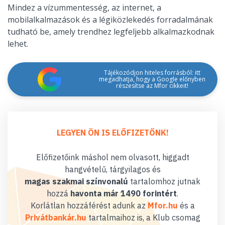
Mindez a vízummentesség, az internet, a
mobilalkalmazások és a légiközlekedés forradalmának
tudható be, amely trendhez legfeljebb alkalmazkodnak
lehet.
Tájékozódjon hiteles forrásból: itt
megadhatja, hogy a Google előnyben
részesítse az Mfor cikkeit!
LEGYEN ÖN IS ELŐFIZETŐNK!
Előfizetőink máshol nem olvasott, higgadt
hangvételű, tárgyilagos és
magas szakmai színvonalú
tartalomhoz jutnak
hozzá
havonta már 1490 forintért
.
Korlátlan hozzáférést adunk az
Mfor.hu
és a
Privátbankár.hu
tartalmaihoz is, a Klub csomag