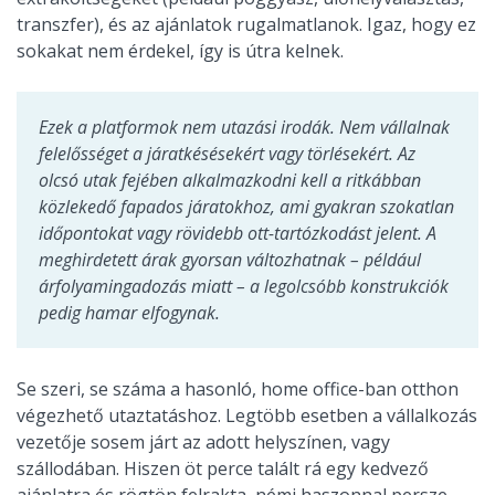
transzfer), és az ajánlatok rugalmatlanok. Igaz, hogy ez
sokakat nem érdekel, így is útra kelnek.
Ezek a platformok nem utazási irodák. Nem vállalnak
felelősséget a járatkésésekért vagy törlésekért. Az
olcsó utak fejében alkalmazkodni kell a ritkábban
közlekedő fapados járatokhoz, ami gyakran szokatlan
időpontokat vagy rövidebb ott-tartózkodást jelent. A
meghirdetett árak gyorsan változhatnak – például
árfolyamingadozás miatt – a legolcsóbb konstrukciók
pedig hamar elfogynak.
Se szeri, se száma a hasonló, home office-ban otthon
végezhető utaztatáshoz. Legtöbb esetben a vállalkozás
vezetője sosem járt az adott helyszínen, vagy
szállodában. Hiszen öt perce talált rá egy kedvező
ajánlatra és rögtön felrakta, némi haszonnal persze.