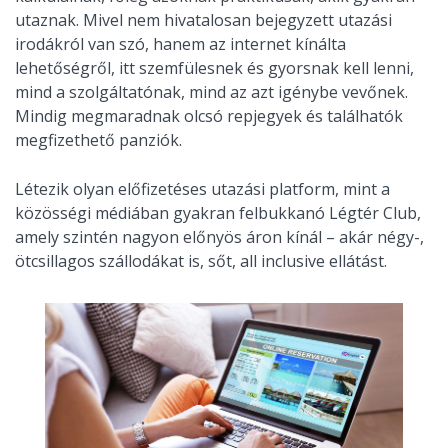
utaznak. Mivel nem hivatalosan bejegyzett utazási
irodákról van szó, hanem az internet kínálta
lehetőségről, itt szemfülesnek és gyorsnak kell lenni,
mind a szolgáltatónak, mind az azt igénybe vevőnek.
Mindig megmaradnak olcsó repjegyek és találhatók
megfizethető panziók.
Létezik olyan előfizetéses utazási platform, mint a
közösségi médiában gyakran felbukkanó Légtér Club,
amely szintén nagyon előnyös áron kínál – akár négy-,
ötcsillagos szállodákat is, sőt, all inclusive ellátást.