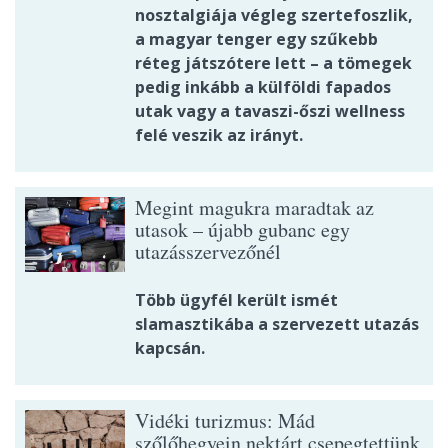
nosztalgiája végleg szertefoszlik,
a magyar tenger egy szűkebb
réteg játszótere lett – a tömegek
pedig inkább a külföldi fapados
utak vagy a tavaszi-őszi wellness
felé veszik az irányt.
Megint magukra maradtak az
utasok – újabb gubanc egy
utazásszervezőnél
Több ügyfél került ismét
slamasztikába a szervezett utazás
kapcsán.
Vidéki turizmus: Mád
szőlőhegyein nektárt csepegtettünk