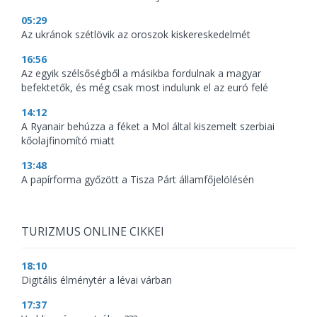
05:29
Az ukránok szétlövik az oroszok kiskereskedelmét
16:56
Az egyik szélsőségből a másikba fordulnak a magyar
befektetők, és még csak most indulunk el az euró felé
14:12
A Ryanair behúzza a féket a Mol által kiszemelt szerbiai
kőolajfinomító miatt
13:48
A papírforma győzött a Tisza Párt államfőjelölésén
TURIZMUS ONLINE CIKKEI
18:10
Digitális élménytér a lévai várban
17:37