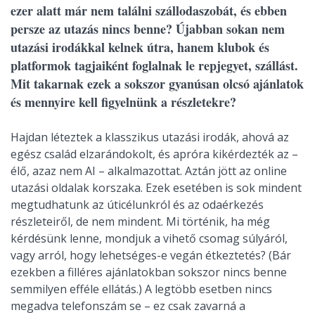
ezer alatt már nem találni szállodaszobát, és ebben
persze az utazás nincs benne? Újabban sokan nem
utazási irodákkal kelnek útra, hanem klubok és
platformok tagjaiként foglalnak le repjegyet, szállást.
Mit takarnak ezek a sokszor gyanúsan olcsó ajánlatok
és mennyire kell figyelnünk a részletekre?
Hajdan léteztek a klasszikus utazási irodák, ahová az
egész család elzarándokolt, és apróra kikérdezték az –
élő, azaz nem AI – alkalmazottat. Aztán jött az online
utazási oldalak korszaka. Ezek esetében is sok mindent
megtudhatunk az úticélunkról és az odaérkezés
részleteiről, de nem mindent. Mi történik, ha még
kérdésünk lenne, mondjuk a vihető csomag súlyáról,
vagy arról, hogy lehetséges-e vegán étkeztetés? (Bár
ezekben a filléres ajánlatokban sokszor nincs benne
semmilyen efféle ellátás.) A legtöbb esetben nincs
megadva telefonszám se – ez csak zavarná a