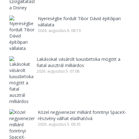
Nyereségbe fordult Tibor Dávid építőipari
vállalata
2026. augusztus 6. 08:19
Lakásokat vásárolt luxusbirtoka mögött a
fiatal ausztrál milliárdos
2026. augusztus 5. 07:08
Közel negyvenezer milliárd forintnyi SpaceX-
részvény válhat eladhatóvá
2026. augusztus 5. 06:35