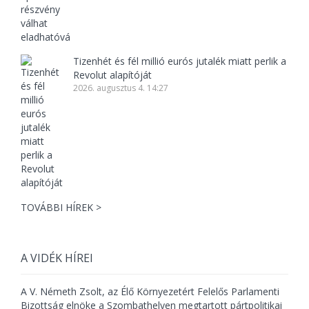
Tizenhét és fél millió eurós jutalék miatt perlik a
Revolut alapítóját
2026. augusztus 4. 14:27
TOVÁBBI HÍREK >
A VIDÉK HÍREI
A V. Németh Zsolt, az Élő Környezetért Felelős Parlamenti
Bizottság elnöke a Szombathelyen megtartott pártpolitikai