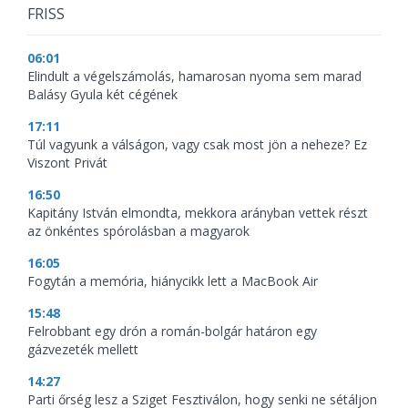
FRISS
06:01
Elindult a végelszámolás, hamarosan nyoma sem marad
Balásy Gyula két cégének
17:11
Túl vagyunk a válságon, vagy csak most jön a neheze? Ez
Viszont Privát
16:50
Kapitány István elmondta, mekkora arányban vettek részt
az önkéntes spórolásban a magyarok
16:05
Fogytán a memória, hiánycikk lett a MacBook Air
15:48
Felrobbant egy drón a román-bolgár határon egy
gázvezeték mellett
14:27
Parti őrség lesz a Sziget Fesztiválon, hogy senki ne sétáljon