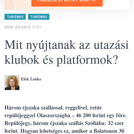
FOGLALJA LE HELYÉT MOST >>
TURIZMUS
TURIZMUS
2026. JÚLIUS 5. 17:01
Mit nyújtanak az utazási
klubok és platformok?
Elek Lenke
Három éjszaka szállással, reggelivel, retúr
repülőjeggyel Olaszországba – 46 200 forint egy főre.
Repülőjegy, három éjszaka szállás Szófiába: 32 ezer
forint. Hogyan lehetséges ez, amikor a Balatonon 30