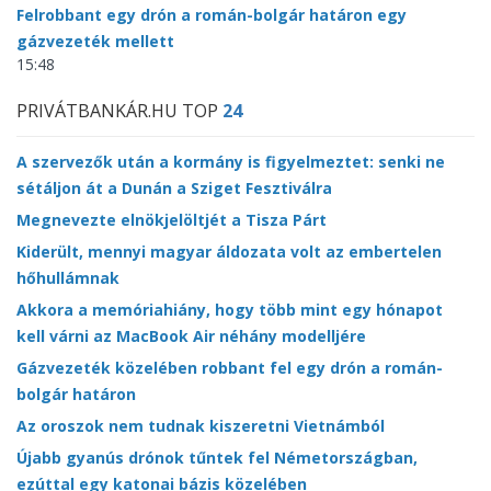
Felrobbant egy drón a román-bolgár határon egy
gázvezeték mellett
15:48
PRIVÁTBANKÁR.HU TOP
24
A szervezők után a kormány is figyelmeztet: senki ne
sétáljon át a Dunán a Sziget Fesztiválra
Megnevezte elnökjelöltjét a Tisza Párt
Kiderült, mennyi magyar áldozata volt az embertelen
hőhullámnak
Akkora a memóriahiány, hogy több mint egy hónapot
kell várni az MacBook Air néhány modelljére
Gázvezeték közelében robbant fel egy drón a román-
bolgár határon
Az oroszok nem tudnak kiszeretni Vietnámból
Újabb gyanús drónok tűntek fel Németországban,
ezúttal egy katonai bázis közelében