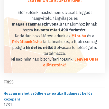
LEGYEN ÖN IS ELŐFIZETŐNK!
Előfizetőink máshol nem olvasott, higgadt
hangvételű, tárgyilagos és
magas szakmai színvonalú
tartalomhoz jutnak
hozzá
havonta már 1490 forintért
.
Korlátlan hozzáférést adunk az
Mfor.hu
és a
Privátbankár.hu
tartalmaihoz is, a Klub csomag
pedig a
hirdetés nélküli
olvasási lehetőséget is
tartalmazza.
Mi nap mint nap bizonyítani fogunk!
Legyen Ön is
előfizetőnk!
FRISS
Hogyan mehet csődbe egy patika Budapest kellős
közepén?
17:01