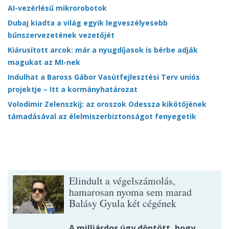
AI-vezérlésű mikrorobotok
Dubaj kiadta a világ egyik legveszélyesebb
bűnszervezetének vezetőjét
Kiárusított arcok: már a nyugdíjasok is bérbe adják
magukat az MI-nek
Indulhat a Baross Gábor Vasútfejlesztési Terv uniós
projektje – Itt a kormányhatározat
Volodimir Zelenszkij: az oroszok Odessza kikötőjének
támadásával az élelmiszerbiztonságot fenyegetik
Elindult a végelszámolás,
hamarosan nyoma sem marad
Balásy Gyula két cégének
A milliárdos úgy döntött, hogy