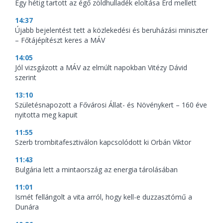
Egy hétig tartott az égő zöldhulladék eloltása Érd mellett
14:37
Újabb bejelentést tett a közlekedési és beruházási miniszter
– Főtájépítészt keres a MÁV
14:05
Jól vizsgázott a MÁV az elmúlt napokban Vitézy Dávid
szerint
13:10
Születésnapozott a Fővárosi Állat- és Növénykert – 160 éve
nyitotta meg kapuit
11:55
Szerb trombitafesztiválon kapcsolódott ki Orbán Viktor
11:43
Bulgária lett a mintaország az energia tárolásában
11:01
Ismét fellángolt a vita arról, hogy kell-e duzzasztómű a
Dunára