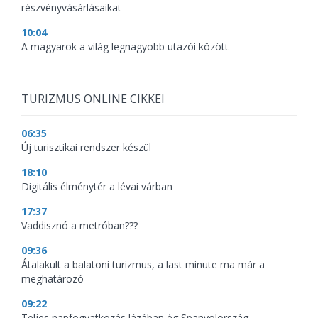
részvényvásárlásaikat
10:04
A magyarok a világ legnagyobb utazói között
TURIZMUS ONLINE CIKKEI
06:35
Új turisztikai rendszer készül
18:10
Digitális élménytér a lévai várban
17:37
Vaddisznó a metróban???
09:36
Átalakult a balatoni turizmus, a last minute ma már a
meghatározó
09:22
Teljes napfogyatkozás lázában ég Spanyolország