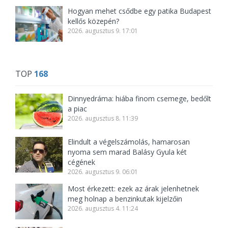
Hogyan mehet csődbe egy patika Budapest
kellős közepén?
2026. augusztus 9. 17:01
TOP
168
Dinnyedráma: hiába finom csemege, bedőlt
a piac
2026. augusztus 8. 11:39
Elindult a végelszámolás, hamarosan
nyoma sem marad Balásy Gyula két
cégének
2026. augusztus 9. 06:01
Most érkezett: ezek az árak jelenhetnek
meg holnap a benzinkutak kijelzőin
2026. augusztus 4. 11:24