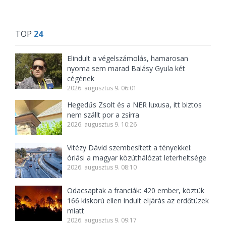
TOP
24
Elindult a végelszámolás, hamarosan
nyoma sem marad Balásy Gyula két
cégének
2026. augusztus 9. 06:01
Hegedűs Zsolt és a NER luxusa, itt biztos
nem szállt por a zsírra
2026. augusztus 9. 10:26
Vitézy Dávid szembesített a tényekkel:
óriási a magyar közúthálózat leterheltsége
2026. augusztus 9. 08:10
Odacsaptak a franciák: 420 ember, köztük
166 kiskorú ellen indult eljárás az erdőtüzek
miatt
2026. augusztus 9. 09:17