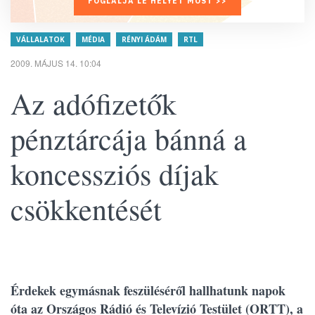
FOGLALJA LE HELYÉT MOST >>
VÁLLALATOK
MÉDIA
RÉNYI ÁDÁM
RTL
2009. MÁJUS 14. 10:04
Az adófizetők
pénztárcája bánná a
koncessziós díjak
csökkentését
Érdekek egymásnak feszüléséről hallhatunk napok
óta az Országos Rádió és Televízió Testület (ORTT), a