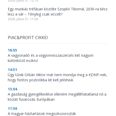
2026. július 31. 12:10
Egy munkás tréfásan közölte Szopkó Tiborral, 2030-ra kész
lesz a vár – Tényleg csak viccelt?
2026. július 31. 11:56
PIAC&PROFIT CIKKEI
16:55
A vagyonadó és a vagyonvisszaszerzés két nagyon
különböző eszköz
14:51
Úgy tűnik Orbán Viktor már nem mondja meg a KDNP-nek,
hogy fontos pozíciókba kit kell jelölniük
13:04
A gazdaság gyengélkedése ellenére megállíthatatlanul nő a
közúti fuvarozás Európában
11:56
A magyar háztartások megsokszorozták