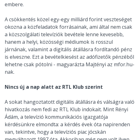
embere.
A csökkentés közel egy-egy milliárd forint veszteséget
okozna a közfeladatok forrásainak, ami által nem csak
a közszolgálati televíziók bevétele lenne kevesebb,
hanem a helyi, közösségi médiumok is rosszul
járnának, valamint a digitális átállásra fordítandó pénz
is elveszne. Ezt a bevételkiesést az adófizetők pénzéből
lehetne csak pótolni - magyarázta Majtényi az mfor.hu-
nak.
Nincs új a nap alatt az RTL Klub szerint
A sokat hangoztatott digitális átállásra és válságra való
hivatkozás nem fedi az RTL Klub indokait. Mint Rényi
Ádám, a televízió kommunikációs igazgatója
kérdésünkre elmondta: a kérdés évek óta napirenden
van, tekintve, hogy a televíziós piac jócskán
megváltozott 1997 óta. Akkoriban még nem volt ilyen