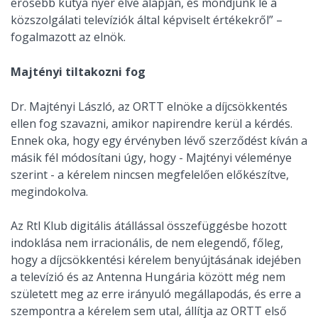
erősebb kutya nyer elve alapján, és mondjunk le a
közszolgálati televíziók által képviselt értékekről” –
fogalmazott az elnök.
Majtényi tiltakozni fog
Dr. Majtényi László, az ORTT elnöke a díjcsökkentés
ellen fog szavazni, amikor napirendre kerül a kérdés.
Ennek oka, hogy egy érvényben lévő szerződést kíván a
másik fél módosítani úgy, hogy - Majtényi véleménye
szerint - a kérelem nincsen megfelelően előkészítve,
megindokolva.
Az Rtl Klub digitális átállással összefüggésbe hozott
indoklása nem irracionális, de nem elegendő, főleg,
hogy a díjcsökkentési kérelem benyújtásának idejében
a televízió és az Antenna Hungária között még nem
született meg az erre irányuló megállapodás, és erre a
szempontra a kérelem sem utal, állítja az ORTT első