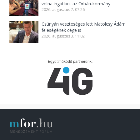
volna ingatlant az Orbán-kormány
2026. augusztus 7. 07:26
Csúnyán veszteséges lett Matolcsy Ádám
feleségének cége is
2026. augusztus 3. 11:02
Együttműködő partnerünk: