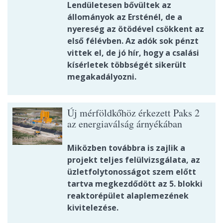
Lendületesen bővültek az
állományok az Ersténél, de a
nyereség az ötödével csökkent az
első félévben. Az adók sok pénzt
vittek el, de jó hír, hogy a csalási
kísérletek többségét sikerült
megakadályozni.
Új mérföldkőhöz érkezett Paks 2
az energiaválság árnyékában
Miközben továbbra is zajlik a
projekt teljes felülvizsgálata, az
üzletfolytonosságot szem előtt
tartva megkezdődött az 5. blokki
reaktorépület alaplemezének
kivitelezése.