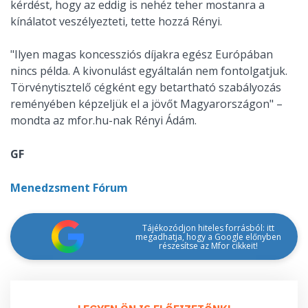
kérdést, hogy az eddig is nehéz teher mostanra a
kínálatot veszélyezteti, tette hozzá Rényi.
"Ilyen magas koncessziós díjakra egész Európában
nincs példa. A kivonulást egyáltalán nem fontolgatjuk.
Törvénytisztelő cégként egy betartható szabályozás
reményében képzeljük el a jövőt Magyarországon" –
mondta az mfor.hu-nak Rényi Ádám.
GF
Menedzsment Fórum
Tájékozódjon hiteles forrásból: itt
megadhatja, hogy a Google előnyben
részesítse az Mfor cikkeit!