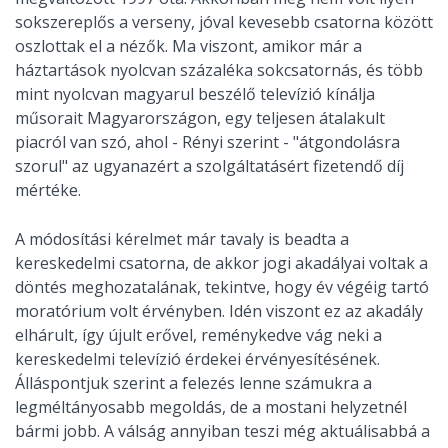
sokszereplős a verseny, jóval kevesebb csatorna között
oszlottak el a nézők. Ma viszont, amikor már a
háztartások nyolcvan százaléka sokcsatornás, és több
mint nyolcvan magyarul beszélő televízió kínálja
műsorait Magyarországon, egy teljesen átalakult
piacról van szó, ahol - Rényi szerint - "átgondolásra
szorul" az ugyanazért a szolgáltatásért fizetendő díj
mértéke.
A módosítási kérelmet már tavaly is beadta a
kereskedelmi csatorna, de akkor jogi akadályai voltak a
döntés meghozatalának, tekintve, hogy év végéig tartó
moratórium volt érvényben. Idén viszont ez az akadály
elhárult, így újult erővel, reménykedve vág neki a
kereskedelmi televízió érdekei érvényesítésének.
Álláspontjuk szerint a felezés lenne számukra a
legméltányosabb megoldás, de a mostani helyzetnél
bármi jobb. A válság annyiban teszi még aktuálisabbá a