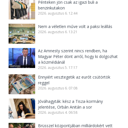
Pénteken jön csak az igazi buli a
benzinkutakon
2026. augusztus 6. 12:44
Nem a véletlen műve volt a paksi leállás
2026. augusztus 6. 13:21
Az Amnesty szerint nincs rendben, ha
Magyar Péter dönt arról, hogy ki dolgozhat
a közmédiánál
2026. augusztus 5. 17:17
Ennyiért vesztegetik az eurót csütörtök
reggel
2026. augusztus 6. 07:08
Jóváhagyták: kész a Tisza-kormány
jelentése, Orbán Anitán a sor
2026. augusztus 4. 06:58
Brüsszel központjában milliárdokért vett