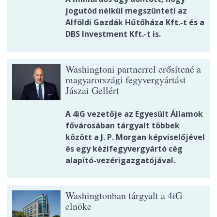
jogutód nélkül megszünteti az
Alföldi Gazdák Hűtőháza Kft.-t és a
DBS Investment Kft.-t is.
Washingtoni partnerrel erősítené a
magyarországi fegyvergyártást
Jászai Gellért
A 4iG vezetője az Egyesült Államok
fővárosában tárgyalt többek
között a J. P. Morgan képviselőjével
és egy kézifegyvergyártó cég
alapító-vezérigazgatójával.
Washingtonban tárgyalt a 4iG
elnöke