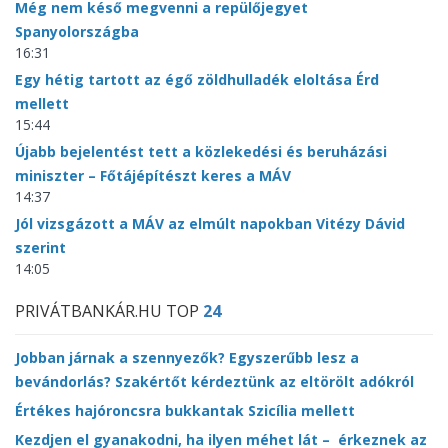
Még nem késő megvenni a repülőjegyet
Spanyolországba
16:31
Egy hétig tartott az égő zöldhulladék eloltása Érd
mellett
15:44
Újabb bejelentést tett a közlekedési és beruházási
miniszter – Főtájépítészt keres a MÁV
14:37
Jól vizsgázott a MÁV az elmúlt napokban Vitézy Dávid
szerint
14:05
PRIVÁTBANKÁR.HU TOP
24
Jobban járnak a szennyezők? Egyszerűbb lesz a
bevándorlás? Szakértőt kérdeztünk az eltörölt adókról
Értékes hajóroncsra bukkantak Szicília mellett
Kezdjen el gyanakodni, ha ilyen méhet lát – érkeznek az