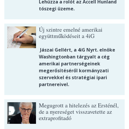
Lehúzza a rolót az Accell Hunland
tószegi üzeme.
Új szintre emelné amerikai
együttműködéseit a 4iG
Jászai Gellért, a 4iG Nyrt. elnöke
Washingtonban tárgyalt a cég
amerikai partnerségeinek
megerősítéséről kormányzati
szervekkel és stratégiai ipari
partnereivel.
Megugrott a hitelezés az Ersténél,
de a nyereséget visszavetette az
extraprofitadó