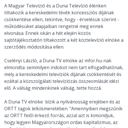
A Magyar Televízió és a Duna Televízió élénken
tiltakozik a kereskedelmi tévék koncessziós díjának
csökkentése ellen, tekintve, hogy - érvelésük szerint -
működésüket alapjaiban rengetné meg ennek
elvonása. Ennek okán a hét elején közös
sajtótájékoztatón tiltakozott a két köztelevízió elnöke a
szerződés módosítása ellen.
Cselényi László, a Duna TV elnöke az mfor.hu-nak
elmondta: semmilyen indokot nem tart elfogadhatónak,
mely a kereskedelmi televíziók díjának csökkentését és
ezáltal a közszolgálati televíziózás összeomlását idézi
elő. A válság mindenkinek válság, tette hozzá.
A Duna TV elnöke bízik a nyilvánosság erejében és az
ORTT tagok lelkiismeretében. "Amennyiben megszűnik
az ORTT felől érkező forrás, azzal azt is kimondjuk,
hogy legyen Magyarországon ordas kapitalizmus, az