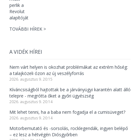
TOVÁBBI HÍREK >
A VIDÉK HÍREI
Nem várt helyen is okozhat problémákat az extrém hőség:
a talajközeli ózon az új veszélyforrás
2026. augusztus 9. 20:15
Kíváncsiságból hajtottak be a járványügyi karantén alatt álló
telepre - megrótta őket a győri ügyészség
2026. augusztus 9. 20:14
Mit lehet tenni, ha a baba nem fogadja el a cumisüveget?
2026. augusztus 9. 20:14
Motorbemutató és -sorsolás, rocklegendák, ingyen belépő
– ez lesz a hétvégén Diósgyőrben