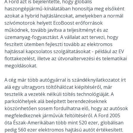
A Ford azt is bejelentette, hogy globális
haszongépjármű-kínálatában honosítja meg elsőként
azokat a hybrid hajtásláncokat, amelyekben a normál
szívómotorok helyett EcoBoost erőforrások
működnek, tovább javítva a teljesítményt és az
üzemanyag-fogyasztást. A vállalat azt tervezi, hogy
feszített ütemben fejleszti tovább az elektromos
hajtással kapcsolatos szolgáltatásokat - például az EV
flottakezelést, illetve az útvonaltervezési és telematikai
megoldásokat.
A cég már több autógyárral is szándéknyilatkozatot írt
alá egy ultragyors töltőhálózat kiépítéséről, már
tesztelik a vezeték nélküli töltés technológiáját. A
parkolóhelyek alá beépített berendezéseknek
köszönhetően sosem fordulhatna elő, hogy az autósok
megfeledkeznek járművük feltöltéséről. A Ford 2005
óta Észak-Amerikában több mint 520 ezer, globálisan
pedig 560 ezer elektromos hajtású autót értékesített.