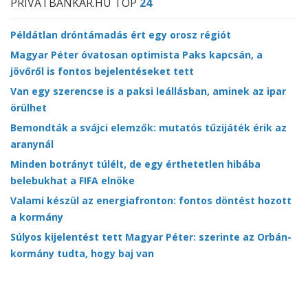
PRIVÁTBANKÁR.HU TOP
24
Példátlan dróntámadás ért egy orosz régiót
Magyar Péter óvatosan optimista Paks kapcsán, a
jövőről is fontos bejelentéseket tett
Van egy szerencse is a paksi leállásban, aminek az ipar
örülhet
Bemondták a svájci elemzők: mutatós tűzijáték érik az
aranynál
Minden botrányt túlélt, de egy érthetetlen hibába
belebukhat a FIFA elnöke
Valami készül az energiafronton: fontos döntést hozott
a kormány
Súlyos kijelentést tett Magyar Péter: szerinte az Orbán-
kormány tudta, hogy baj van