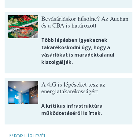
Bevásárláskor hűsölne? Az Auchan
és a CBA is határozott
Több lépésben igyekeznek
takarékoskodni úgy, hogy a
vásárlókat is maradéktalanul
kiszolgálják.
A 4iG is lépéseket tesz az
energiatakarékosságért
A kritikus infrastruktúra
működtetéséről is írtak.
MFOR HÍRLEVÉL