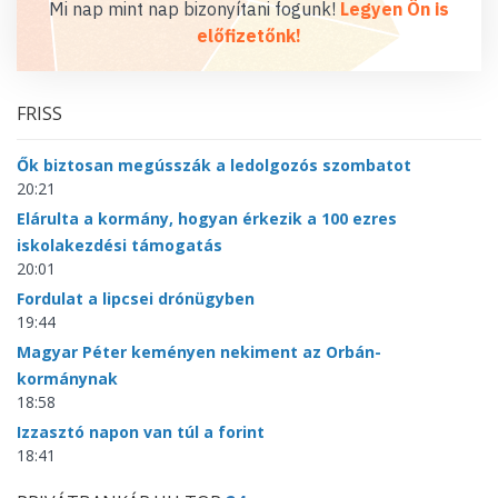
Mi nap mint nap bizonyítani fogunk!
Legyen Ön is
előfizetőnk!
FRISS
Ők biztosan megússzák a ledolgozós szombatot
20:21
Elárulta a kormány, hogyan érkezik a 100 ezres
iskolakezdési támogatás
20:01
Fordulat a lipcsei drónügyben
19:44
Magyar Péter keményen nekiment az Orbán-
kormánynak
18:58
Izzasztó napon van túl a forint
18:41