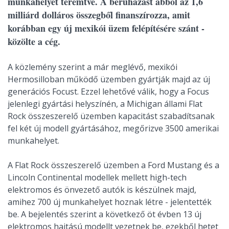
munkahelyet teremtve. A beruházást abból az 1,6
milliárd dolláros összegből finanszírozza, amit
korábban egy új mexikói üzem felépítésére szánt -
közölte a cég.
A közlemény szerint a már meglévő, mexikói
Hermosilloban működő üzemben gyártják majd az új
generációs Focust. Ezzel lehetővé válik, hogy a Focus
jelenlegi gyártási helyszínén, a Michigan állami Flat
Rock összeszerelő üzemben kapacitást szabadítsanak
fel két új modell gyártásához, megőrizve 3500 amerikai
munkahelyet.
A Flat Rock összeszerelő üzemben a Ford Mustang és a
Lincoln Continental modellek mellett high-tech
elektromos és önvezető autók is készülnek majd,
amihez 700 új munkahelyet hoznak létre - jelentették
be. A bejelentés szerint a következő öt évben 13 új
elektromos hajtású modellt vezetnek be, ezekből hetet