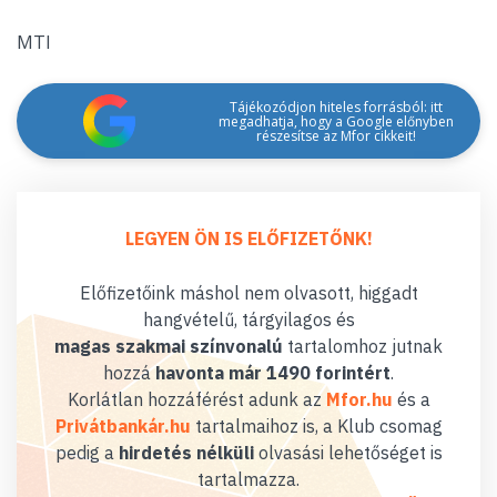
MTI
Tájékozódjon hiteles forrásból: itt
megadhatja, hogy a Google előnyben
részesítse az Mfor cikkeit!
LEGYEN ÖN IS ELŐFIZETŐNK!
Előfizetőink máshol nem olvasott, higgadt
hangvételű, tárgyilagos és
magas szakmai színvonalú
tartalomhoz jutnak
hozzá
havonta már 1490 forintért
.
Korlátlan hozzáférést adunk az
Mfor.hu
és a
Privátbankár.hu
tartalmaihoz is, a Klub csomag
pedig a
hirdetés nélküli
olvasási lehetőséget is
tartalmazza.