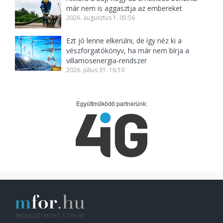
már nem is aggasztja az embereket
2026. augusztus 1. 05:56
Ezt jó lenne elkerülni, de így néz ki a
vészforgatókönyv, ha már nem bírja a
villamosenergia-rendszer
2026. július 31. 16:10
Együttműködő partnerünk: