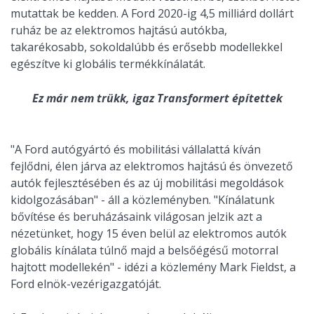
mutattak be kedden. A Ford 2020-ig 4,5 milliárd dollárt
ruház be az elektromos hajtású autókba,
takarékosabb, sokoldalúbb és erősebb modellekkel
egészítve ki globális termékkínálatát.
Ez már nem trükk, igaz Transformert építettek
"A Ford autógyártó és mobilitási vállalattá kíván
fejlődni, élen járva az elektromos hajtású és önvezető
autók fejlesztésében és az új mobilitási megoldások
kidolgozásában" - áll a közleményben. "Kínálatunk
bővítése és beruházásaink világosan jelzik azt a
nézetünket, hogy 15 éven belül az elektromos autók
globális kínálata túlnő majd a belsőégésű motorral
hajtott modellekén" - idézi a közlemény Mark Fieldst, a
Ford elnök-vezérigazgatóját.