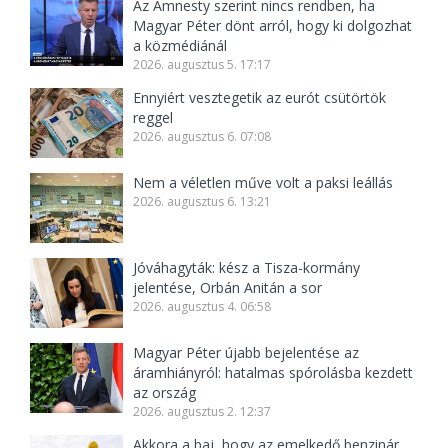
Az Amnesty szerint nincs rendben, ha
Magyar Péter dönt arról, hogy ki dolgozhat
a közmédiánál
2026. augusztus 5. 17:17
Ennyiért vesztegetik az eurót csütörtök
reggel
2026. augusztus 6. 07:08
Nem a véletlen műve volt a paksi leállás
2026. augusztus 6. 13:21
Jóváhagyták: kész a Tisza-kormány
jelentése, Orbán Anitán a sor
2026. augusztus 4. 06:58
Magyar Péter újabb bejelentése az
áramhiányról: hatalmas spórolásba kezdett
az ország
2026. augusztus 2. 12:37
Akkora a baj, hogy az emelkedő benzinár