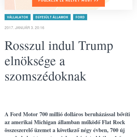
FOGLALJA LE HELYÉT MOST >>
VÁLLALATOK
EGYESÜLT ÁLLAMOK
FORD
2017. JANUÁR 3. 20:16
Rosszul indul Trump
elnöksége a
szomszédoknak
A Ford Motor 700 millió dolláros beruházással bővíti
az amerikai Michigan államban működő Flat Rock
összeszerelő üzemet a következő négy évben, 700 új