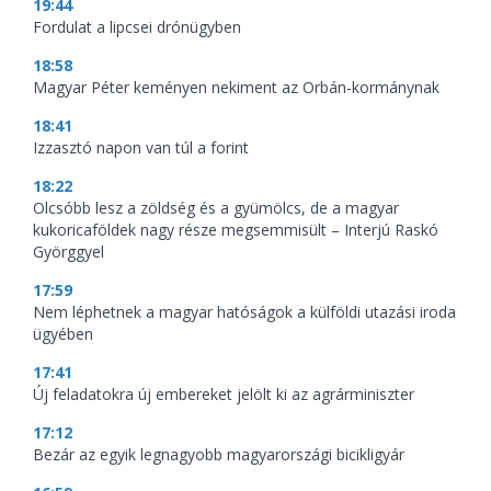
19:44
Fordulat a lipcsei drónügyben
18:58
Magyar Péter keményen nekiment az Orbán-kormánynak
18:41
Izzasztó napon van túl a forint
18:22
Olcsóbb lesz a zöldség és a gyümölcs, de a magyar
kukoricaföldek nagy része megsemmisült – Interjú Raskó
Györggyel
17:59
Nem léphetnek a magyar hatóságok a külföldi utazási iroda
ügyében
17:41
Új feladatokra új embereket jelölt ki az agrárminiszter
17:12
Bezár az egyik legnagyobb magyarországi bicikligyár