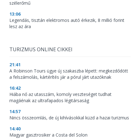
szélerőmű
13:06
Legendás, tisztán elektromos autó érkezik, 8 millió forint
lesz az ára
TURIZMUS ONLINE CIKKEI
21:41
A Robinson Tours ügye új szakaszba lépett: megkezdődött
a felszámolás, kártérítés jár a pórul járt utazóknak
16:42
Hiába nő az utasszám, komoly veszteséget tudhat
magáénak az ultrafapados légitársaság
14:57
Nincs összeomlás, de új kihívásokkal küzd a hazai turizmus
14:40
Magyar gasztrosiker a Costa del Solon