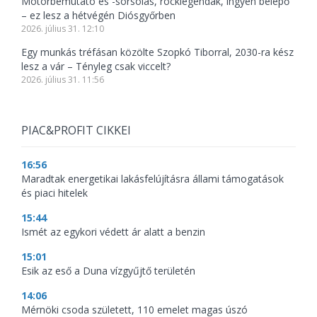
Motorbemutató és -sorsolás, rocklegendák, ingyen belépő
– ez lesz a hétvégén Diósgyőrben
2026. július 31. 12:10
Egy munkás tréfásan közölte Szopkó Tiborral, 2030-ra kész
lesz a vár – Tényleg csak viccelt?
2026. július 31. 11:56
PIAC&PROFIT CIKKEI
16:56
Maradtak energetikai lakásfelújításra állami támogatások
és piaci hitelek
15:44
Ismét az egykori védett ár alatt a benzin
15:01
Esik az eső a Duna vízgyűjtő területén
14:06
Mérnöki csoda született, 110 emelet magas úszó