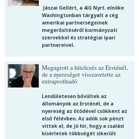
Jászai Gellért, a 4iG Nyrt. elnöke
Washingtonban tárgyalt a cég
amerikai partnerségeinek
megerősítéséről kormányzati
szervekkel és stratégiai ipari
partnereivel.
Megugrott a hitelezés az Ersténél,
de a nyereséget visszavetette az
extraprofitadó
Lendületesen bővültek az
állományok az Ersténél, de a
nyereség az ötödével csökkent az
első félévben. Az adók sok pénzt
vittek el, de jó hír, hogy a csalási
kísérletek többségét sikerült