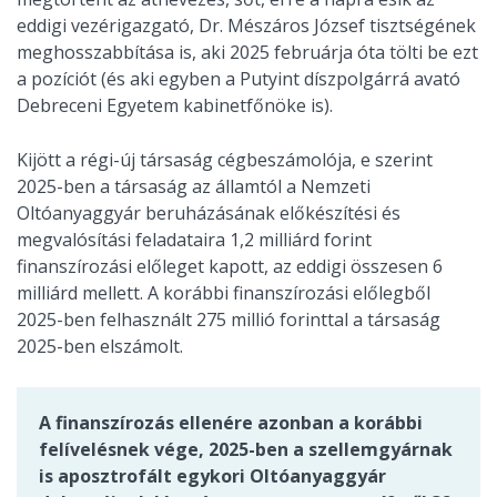
eddigi vezérigazgató, Dr. Mészáros József tisztségének
meghosszabbítása is, aki 2025 februárja óta tölti be ezt
a pozíciót (és aki egyben a Putyint díszpolgárrá avató
Debreceni Egyetem kabinetfőnöke is).
Kijött a régi-új társaság cégbeszámolója, e szerint
2025-ben a társaság az államtól a Nemzeti
Oltóanyaggyár beruházásának előkészítési és
megvalósítási feladataira 1,2 milliárd forint
finanszírozási előleget kapott, az eddigi összesen 6
milliárd mellett. A korábbi finanszírozási előlegből
2025-ben felhasznált 275 millió forinttal a társaság
2025-ben elszámolt.
A finanszírozás ellenére azonban a korábbi
felívelésnek vége, 2025-ben a szellemgyárnak
is aposztrofált egykori Oltóanyaggyár