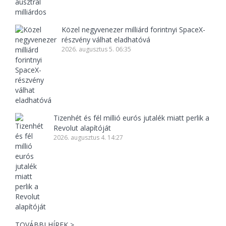
Közel negyvenezer milliárd forintnyi SpaceX-
részvény válhat eladhatóvá
2026. augusztus 5. 06:35
Tizenhét és fél millió eurós jutalék miatt perlik a
Revolut alapítóját
2026. augusztus 4. 14:27
TOVÁBBI HÍREK >