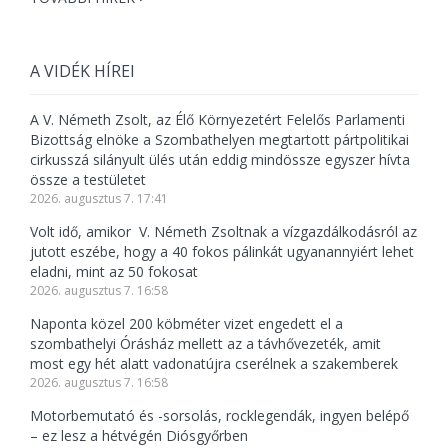
A VIDÉK HÍREI
A V. Németh Zsolt, az Élő Környezetért Felelős Parlamenti
Bizottság elnöke a Szombathelyen megtartott pártpolitikai
cirkusszá silányult ülés után eddig mindössze egyszer hívta
össze a testületet
2026. augusztus 7. 17:41
Volt idő, amikor V. Németh Zsoltnak a vízgazdálkodásról az
jutott eszébe, hogy a 40 fokos pálinkát ugyanannyiért lehet
eladni, mint az 50 fokosat
2026. augusztus 7. 16:58
Naponta közel 200 köbméter vizet engedett el a
szombathelyi Órásház mellett az a távhővezeték, amit
most egy hét alatt vadonatújra cserélnek a szakemberek
2026. augusztus 7. 16:58
Motorbemutató és -sorsolás, rocklegendák, ingyen belépő
– ez lesz a hétvégén Diósgyőrben