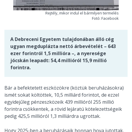
Rejtély, mikor indul el bármilyen termelés
Fotó: Facebook
A Debreceni Egyetem tulajdonában álló cég
ugyan megduplázta nettó árbevételét – 643
ezer forintról 1,5 millióra –, a nyeresége
jócskán leapadt: 54,4 millióról 15,9 millió
forintra.
Bár a befektetett eszközökre (köztük beruházásokra)
ismét sokat költöttek, 10,5 milliárd forintot, de ezzel
egyidejűleg pénzeszközeik 439 millióról 255 millió
forintra csökkentek, a rövid lejáratú kötelezettségeik
pedig 425,5 millióról 1,3 milliárdra ugrottak.
Hogy 2025-ben a beruházásaik honnan hova jutottak,