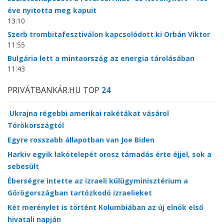
éve nyitotta meg kapuit
13:10
Szerb trombitafesztiválon kapcsolódott ki Orbán Viktor
11:55
Bulgária lett a mintaország az energia tárolásában
11:43
PRIVÁTBANKÁR.HU TOP
24
Ukrajna régebbi amerikai rakétákat vásárol
Törökországtól
Egyre rosszabb állapotban van Joe Biden
Harkiv egyik lakótelepét orosz támadás érte éjjel, sok a
sebesült
Éberségre intette az izraeli külügyminisztérium a
Görögországban tartózkodó izraelieket
Két merénylet is történt Kolumbiában az új elnök első
hivatali napján