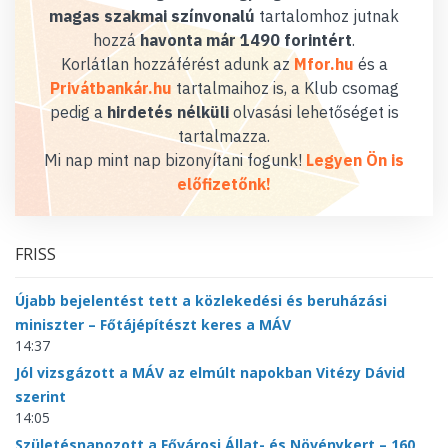
magas szakmai színvonalú
tartalomhoz jutnak
hozzá
havonta már 1490 forintért
.
Korlátlan hozzáférést adunk az
Mfor.hu
és a
Privátbankár.hu
tartalmaihoz is, a Klub csomag
pedig a
hirdetés nélküli
olvasási lehetőséget is
tartalmazza.
Mi nap mint nap bizonyítani fogunk!
Legyen Ön is
előfizetőnk!
FRISS
Újabb bejelentést tett a közlekedési és beruházási
miniszter – Főtájépítészt keres a MÁV
14:37
Jól vizsgázott a MÁV az elmúlt napokban Vitézy Dávid
szerint
14:05
Születésnapozott a Fővárosi Állat- és Növénykert – 160