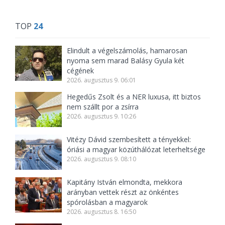
TOP
24
Elindult a végelszámolás, hamarosan
nyoma sem marad Balásy Gyula két
cégének
2026. augusztus 9. 06:01
Hegedűs Zsolt és a NER luxusa, itt biztos
nem szállt por a zsírra
2026. augusztus 9. 10:26
Vitézy Dávid szembesített a tényekkel:
óriási a magyar közúthálózat leterheltsége
2026. augusztus 9. 08:10
Kapitány István elmondta, mekkora
arányban vettek részt az önkéntes
spórolásban a magyarok
2026. augusztus 8. 16:50