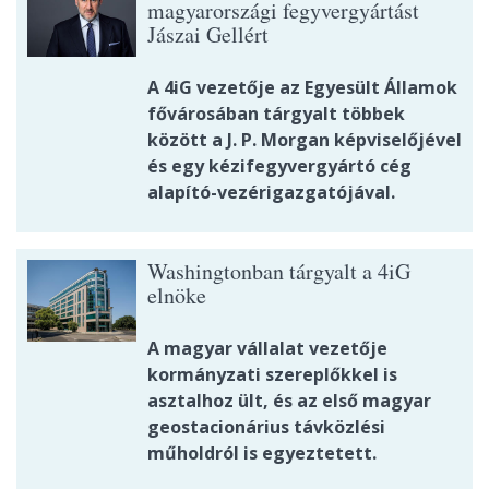
magyarországi fegyvergyártást
Jászai Gellért
A 4iG vezetője az Egyesült Államok
fővárosában tárgyalt többek
között a J. P. Morgan képviselőjével
és egy kézifegyvergyártó cég
alapító-vezérigazgatójával.
Washingtonban tárgyalt a 4iG
elnöke
A magyar vállalat vezetője
kormányzati szereplőkkel is
asztalhoz ült, és az első magyar
geostacionárius távközlési
műholdról is egyeztetett.