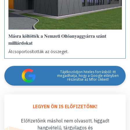
Másra költötték a Nemzeti Oltóanyaggyárra szánt
milliárdokat
Átcsoportosították az összeget.
Tájékozódjon hiteles forrásból: itt
megadhatja, hogy a Google előnyben
részesítse az Mfor cikkeit!
LEGYEN ÖN IS ELŐFIZETŐNK!
Előfizetőink máshol nem olvasott, higgadt
hangvételű, tárgyilagos és