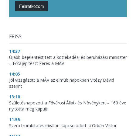
Feliratkozom
FRISS
14:37
Újabb bejelentést tett a közlekedési és beruházási miniszter
– Főtájépítészt keres a MÁV
14:05
Jól vizsgázott a MÁV az elmúlt napokban Vitézy Dávid
szerint
13:10
Születésnapozott a Fővárosi Állat- és Növénykert – 160 éve
nyitotta meg kapuit
11:55
Szerb trombitafesztiválon kapcsolódott ki Orbán Viktor