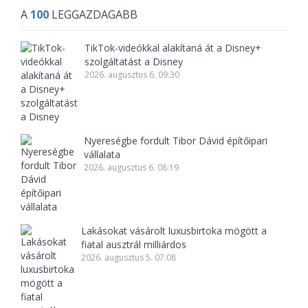
A
100
LEGGAZDAGABB
TikTok-videókkal alakítaná át a Disney+
szolgáltatást a Disney
2026. augusztus 6. 09:30
Nyereségbe fordult Tibor Dávid építőipari
vállalata
2026. augusztus 6. 08:19
Lakásokat vásárolt luxusbirtoka mögött a
fiatal ausztrál milliárdos
2026. augusztus 5. 07:08