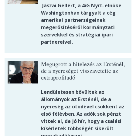
Jászai Gellért, a 4iG Nyrt. elnöke
Washingtonban tárgyalt a cég
amerikai partnerségeinek
megerősítéséről kormányzati
szervekkel és stratégiai ipari
partnereivel.
Megugrott a hitelezés az Ersténél,
de a nyereséget visszavetette az
extraprofitadó
Lendületesen bővültek az
állományok az Ersténél, de a
nyereség az ötödével csökkent az
első félévben. Az adók sok pénzt
vittek el, de jó hír, hogy a csalási
kísérletek többségét sikerült
megakadályozni.