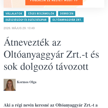
FOGLALJA LE HELYÉT MOST >>
VÁLLALATOK
CÉGES BESZÁMOLÓK
DEBRECEN
EGÉSZSÉGÜGY ÉS EGÉSZSÉGIPAR
OLTÓANYAGGYÁR ZRT.
2026. MÁJUS 29. 10:49
Átnevezték az
Oltóanyaggyár Zrt.-t és
sok dolgozó távozott
Kormos Olga
Aki a régi nevén keresné az Oltóanyaggyár Zrt.-t a