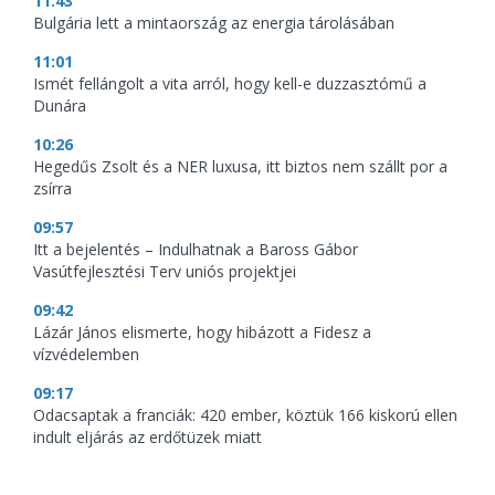
11:43
Bulgária lett a mintaország az energia tárolásában
11:01
Ismét fellángolt a vita arról, hogy kell-e duzzasztómű a
Dunára
10:26
Hegedűs Zsolt és a NER luxusa, itt biztos nem szállt por a
zsírra
09:57
Itt a bejelentés – Indulhatnak a Baross Gábor
Vasútfejlesztési Terv uniós projektjei
09:42
Lázár János elismerte, hogy hibázott a Fidesz a
vízvédelemben
09:17
Odacsaptak a franciák: 420 ember, köztük 166 kiskorú ellen
indult eljárás az erdőtüzek miatt