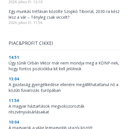
2026. július 31. 12:10
Egy munkás tréfásan közölte Szopkó Tiborral, 2030-ra kész
lesz a vár – Tényleg csak viccelt?
2026. július 31. 11:56
PIAC&PROFIT CIKKEI
14:51
Úgy tűnik Orbán Viktor már nem mondja meg a KDNP-nek,
hogy fontos pozíciókba kit kell jelölniük
13:04
A gazdaság gyengélkedése ellenére megállíthatatlanul nő a
közúti fuvarozás Európában
11:56
A magyar háztartások megsokszorozták
részvényvásárlásaikat
10:04
A magyarok a világ legnagyobb utazói között