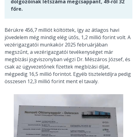
dolgozóinak létszáma megcsappant, 49-ről 32
főre.
Bérükre 456,7 milliót költöttek, így az átlagos havi
jövedelem még mindig elég ütős, 1,2 millió forint volt. A
vezérigazgatói munkakör 2025 februárjában
megszűnt, a vezérigazgatói tevékenységet már
megbízási jogviszonyban végzi Dr. Mészáros József, és
csak az ügyvezetőnek fizettek megbízási díjat,
mégpedig 16,5 millió forintot. Egyéb tiszteletdíjra pedig
összesen 12,3 millió forint ment el tavaly.