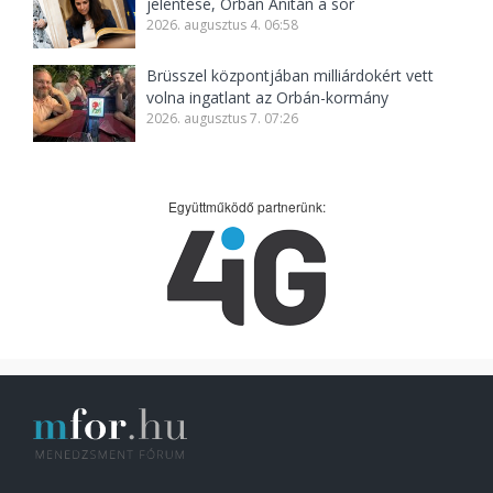
jelentése, Orbán Anitán a sor
2026. augusztus 4. 06:58
Brüsszel központjában milliárdokért vett
volna ingatlant az Orbán-kormány
2026. augusztus 7. 07:26
Együttműködő partnerünk: