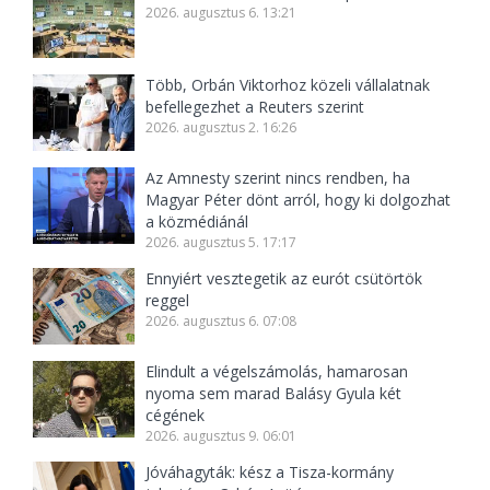
2026. augusztus 6. 13:21
Több, Orbán Viktorhoz közeli vállalatnak
befellegezhet a Reuters szerint
2026. augusztus 2. 16:26
Az Amnesty szerint nincs rendben, ha
Magyar Péter dönt arról, hogy ki dolgozhat
a közmédiánál
2026. augusztus 5. 17:17
Ennyiért vesztegetik az eurót csütörtök
reggel
2026. augusztus 6. 07:08
Elindult a végelszámolás, hamarosan
nyoma sem marad Balásy Gyula két
cégének
2026. augusztus 9. 06:01
Jóváhagyták: kész a Tisza-kormány