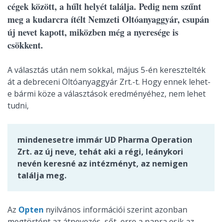
cégek között, a hűlt helyét találja. Pedig nem szűnt
meg a kudarcra ítélt Nemzeti Oltóanyaggyár, csupán
új nevet kapott, miközben még a nyeresége is
csökkent.
A választás után nem sokkal, május 5-én keresztelték
át a debreceni Oltóanyaggyár Zrt.-t. Hogy ennek lehet-
e bármi köze a választások eredményéhez, nem lehet
tudni,
mindenesetre immár UD Pharma Operation
Zrt. az új neve, tehát aki a régi, leánykori
nevén keresné az intézményt, az nemigen
találja meg.
Az
Opten
nyilvános információi szerint azonban
megtörtént az átnevezés, sőt, erre a napra esik az