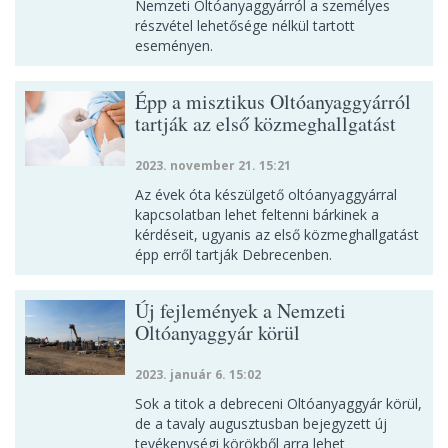
Nemzeti Oltóanyaggyárról a személyes
részvétel lehetősége nélkül tartott
eseményen.
Épp a misztikus Oltóanyaggyárról
tartják az első közmeghallgatást
2023. november 21. 15:21
Az évek óta készülgető oltóanyaggyárral
kapcsolatban lehet feltenni bárkinek a
kérdéseit, ugyanis az első közmeghallgatást
épp erről tartják Debrecenben.
Új fejlemények a Nemzeti
Oltóanyaggyár körül
2023. január 6. 15:02
Sok a titok a debreceni Oltóanyaggyár körül,
de a tavaly augusztusban bejegyzett új
tevékenységi körökből arra lehet