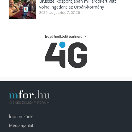
Brüsszel központjában milliárdokért vett
volna ingatlant az Orbán-kormány
2026. augusztus 7. 07:26
Együttműködő partnerünk:
Írjon nekünk!
Médiaajánlat