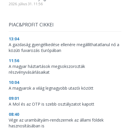
2026. július 31. 11:56
PIAC&PROFIT CIKKEI
13:04
A gazdaság gyengélkedése ellenére megállíthatatlanul nő a
közúti fuvarozás Európában
11:56
A magyar háztartások megsokszorozták
részvényvásárlásaikat
10:04
A magyarok a világ legnagyobb utazói között
09:01
A Mol és az OTP is szebb osztályzatot kapott
08:40
Vége az urambátyám-rendszernek az állami földek
hasznosításában is