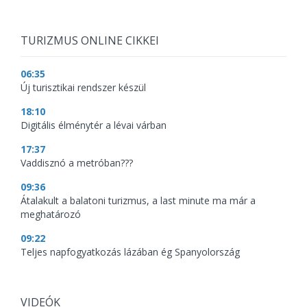
TURIZMUS ONLINE CIKKEI
06:35
Új turisztikai rendszer készül
18:10
Digitális élménytér a lévai várban
17:37
Vaddisznó a metróban???
09:36
Átalakult a balatoni turizmus, a last minute ma már a
meghatározó
09:22
Teljes napfogyatkozás lázában ég Spanyolország
VIDEÓK