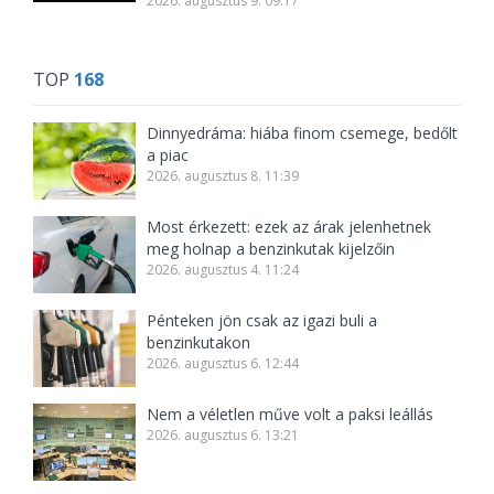
2026. augusztus 9. 09:17
TOP
168
Dinnyedráma: hiába finom csemege, bedőlt
a piac
2026. augusztus 8. 11:39
Most érkezett: ezek az árak jelenhetnek
meg holnap a benzinkutak kijelzőin
2026. augusztus 4. 11:24
Pénteken jön csak az igazi buli a
benzinkutakon
2026. augusztus 6. 12:44
Nem a véletlen műve volt a paksi leállás
2026. augusztus 6. 13:21