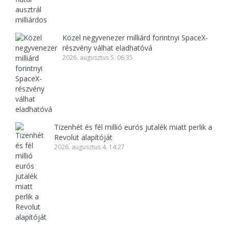
Közel negyvenezer milliárd forintnyi SpaceX-
részvény válhat eladhatóvá
2026. augusztus 5. 06:35
Tizenhét és fél millió eurós jutalék miatt perlik a
Revolut alapítóját
2026. augusztus 4. 14:27