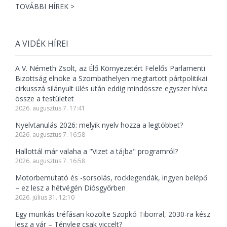
TOVÁBBI HÍREK >
A VIDÉK HÍREI
A V. Németh Zsolt, az Élő Környezetért Felelős Parlamenti
Bizottság elnöke a Szombathelyen megtartott pártpolitikai
cirkusszá silányult ülés után eddig mindössze egyszer hívta
össze a testületet
2026. augusztus 7. 17:41
Nyelvtanulás 2026: melyik nyelv hozza a legtöbbet?
2026. augusztus 7. 16:58
Hallottál már valaha a "Vizet a tájba" programról?
2026. augusztus 7. 16:58
Motorbemutató és -sorsolás, rocklegendák, ingyen belépő
– ez lesz a hétvégén Diósgyőrben
2026. július 31. 12:10
Egy munkás tréfásan közölte Szopkó Tiborral, 2030-ra kész
lesz a vár – Tényleg csak viccelt?