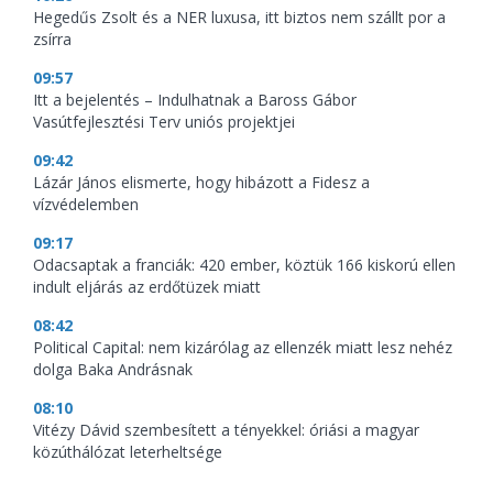
Hegedűs Zsolt és a NER luxusa, itt biztos nem szállt por a
zsírra
09:57
Itt a bejelentés – Indulhatnak a Baross Gábor
Vasútfejlesztési Terv uniós projektjei
09:42
Lázár János elismerte, hogy hibázott a Fidesz a
vízvédelemben
09:17
Odacsaptak a franciák: 420 ember, köztük 166 kiskorú ellen
indult eljárás az erdőtüzek miatt
08:42
Political Capital: nem kizárólag az ellenzék miatt lesz nehéz
dolga Baka Andrásnak
08:10
Vitézy Dávid szembesített a tényekkel: óriási a magyar
közúthálózat leterheltsége