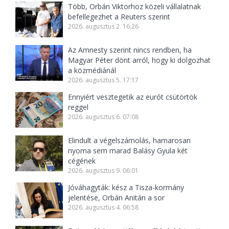
Több, Orbán Viktorhoz közeli vállalatnak
befellegezhet a Reuters szerint
2026. augusztus 2. 16:26
Az Amnesty szerint nincs rendben, ha
Magyar Péter dönt arról, hogy ki dolgozhat
a közmédiánál
2026. augusztus 5. 17:17
Ennyiért vesztegetik az eurót csütörtök
reggel
2026. augusztus 6. 07:08
Elindult a végelszámolás, hamarosan
nyoma sem marad Balásy Gyula két
cégének
2026. augusztus 9. 06:01
Jóváhagyták: kész a Tisza-kormány
jelentése, Orbán Anitán a sor
2026. augusztus 4. 06:58