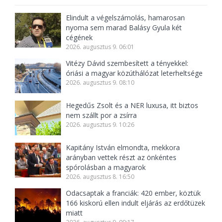
Elindult a végelszámolás, hamarosan
nyoma sem marad Balásy Gyula két
cégének
2026. augusztus 9. 06:01
Vitézy Dávid szembesített a tényekkel:
óriási a magyar közúthálózat leterheltsége
2026. augusztus 9. 08:10
Hegedűs Zsolt és a NER luxusa, itt biztos
nem szállt por a zsírra
2026. augusztus 9. 10:26
Kapitány István elmondta, mekkora
arányban vettek részt az önkéntes
spórolásban a magyarok
2026. augusztus 8. 16:50
Odacsaptak a franciák: 420 ember, köztük
166 kiskorú ellen indult eljárás az erdőtüzek
miatt