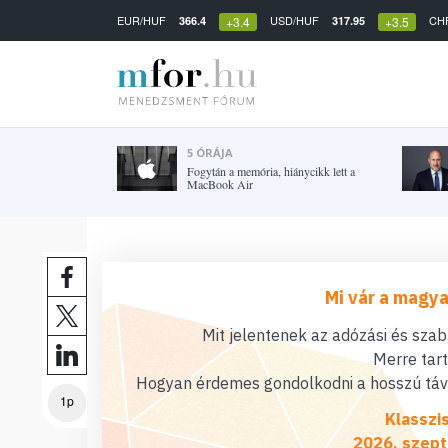
EUR/HUF
USD/HUF
CH
366.4
317.95
+3.4
+3.5
5 ÓRÁJA
Fogytán a memória, hiánycikk lett a
MacBook Air
Mi vár a magya
Mit jelentenek az adózási és sza
Merre tar
Hogyan érdemes gondolkodni a hosszú távú
1p
Klasszi
2026. szept