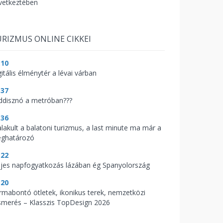
vetkeztében
RIZMUS ONLINE CIKKEI
:10
itális élménytér a lévai várban
:37
ddisznó a metróban???
:36
alakult a balatoni turizmus, a last minute ma már a
ghatározó
:22
ljes napfogyatkozás lázában ég Spanyolország
:20
rmabontó ötletek, ikonikus terek, nemzetközi
ismerés – Klasszis TopDesign 2026