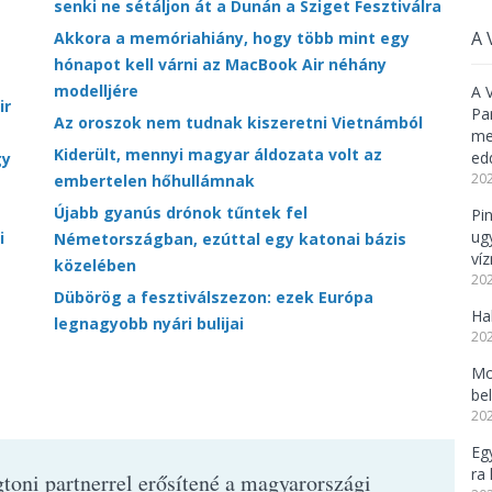
senki ne sétáljon át a Dunán a Sziget Fesztiválra
A 
Akkora a memóriahiány, hogy több mint egy
hónapot kell várni az MacBook Air néhány
modelljére
A 
ir
Pa
Az oroszok nem tudnak kiszeretni Vietnámból
meg
Kiderült, mennyi magyar áldozata volt az
ed
gy
202
embertelen hőhullámnak
Újabb gyanús drónok tűntek fel
Pi
ug
i
Németországban, ezúttal egy katonai bázis
ví
közelében
202
Dübörög a fesztiválszezon: ezek Európa
Ha
legnagyobb nyári bulijai
202
Mo
be
202
Eg
ra 
toni partnerrel erősítené a magyarországi