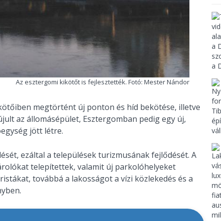
Az esztergomi kikötőt is fejlesztették. Fotó: Mester Nándor
kötőiben megtörtént új ponton és híd bekötése, illetve
ult az állomásépület, Esztergomban pedig egy új,
egység jött létre.
ét, ezáltal a települések turizmusának fejlődését. A
olókat telepítettek, valamit új parkolóhelyeket
uristákat, továbbá a lakosságot a vízi közlekedés és a
nyben.