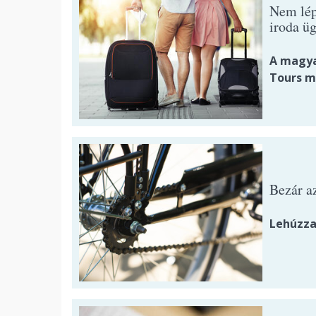
Nem lép
iroda ü
A magya
Tours m
Bezár a
Lehúzza