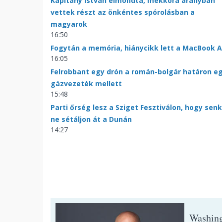
Kapitány István elmondta, mekkora arányban
vettek részt az önkéntes spórolásban a
magyarok
16:50
Fogytán a memória, hiánycikk lett a MacBook A
16:05
Felrobbant egy drón a román-bolgár határon e
gázvezeték mellett
15:48
Parti őrség lesz a Sziget Fesztiválon, hogy senk
ne sétáljon át a Dunán
14:27
Washing