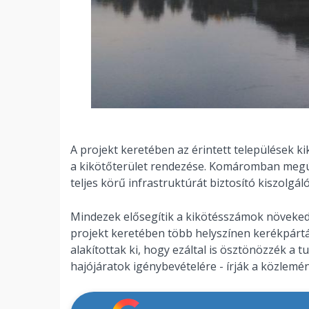
A projekt keretében az érintett települések ki
a kikötőterület rendezése. Komáromban megúj
teljes körű infrastruktúrát biztosító kiszolgáló
Mindezek elősegítik a kikötésszámok növekedés
projekt keretében több helyszínen kerékpártár
alakítottak ki, hogy ezáltal is ösztönözzék a t
hajójáratok igénybevételére - írják a közlemé