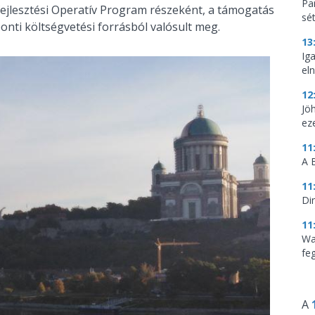
Par
fejlesztési Operatív Program részeként, a támogatás
sé
onti költségvetési forrásból valósult meg.
13
Ig
eln
12
Jö
ez
11
A 
11
Di
11
Wa
feg
A