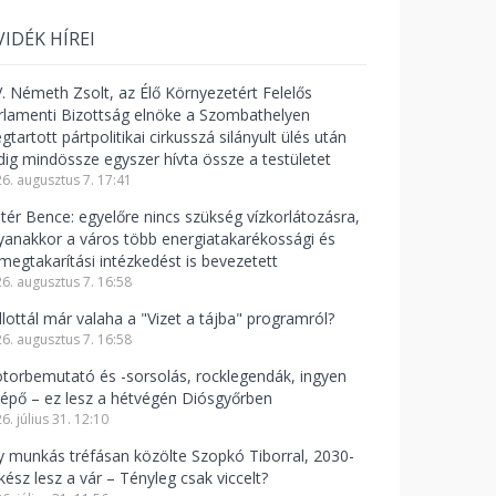
VIDÉK HÍREI
V. Németh Zsolt, az Élő Környezetért Felelős
rlamenti Bizottság elnöke a Szombathelyen
tartott pártpolitikai cirkusszá silányult ülés után
dig mindössze egyszer hívta össze a testületet
6. augusztus 7. 17:41
ntér Bence: egyelőre nincs szükség vízkorlátozásra,
yanakkor a város több energiatakarékossági és
zmegtakarítási intézkedést is bevezetett
6. augusztus 7. 16:58
llottál már valaha a "Vizet a tájba" programról?
6. augusztus 7. 16:58
torbemutató és -sorsolás, rocklegendák, ingyen
lépő – ez lesz a hétvégén Diósgyőrben
6. július 31. 12:10
y munkás tréfásan közölte Szopkó Tiborral, 2030-
kész lesz a vár – Tényleg csak viccelt?