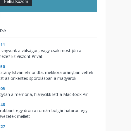
Feliratkozom
ISS
:11
l vagyunk a válságon, vagy csak most jön a
heze? Ez Viszont Privát
:50
pitány István elmondta, mekkora arányban vettek
szt az önkéntes spórolásban a magyarok
:05
gytán a memória, hiánycikk lett a MacBook Air
:48
lrobbant egy drón a román-bolgár határon egy
zvezeték mellett
:27