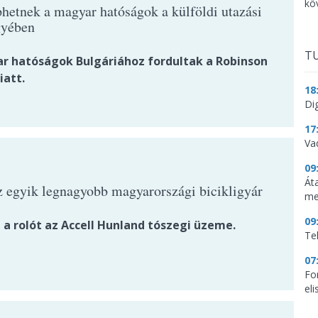
kö
hetnek a magyar hatóságok a külföldi utazási
gyében
TU
r hatóságok Bulgáriához fordultak a Robinson
iatt.
18
Dig
17
Va
09
Át
z egyik legnagyobb magyarországi bicikligyár
me
09
 a rolót az Accell Hunland tószegi üzeme.
Te
07
Fo
el