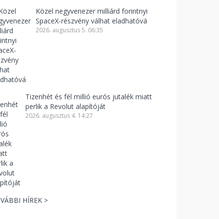
Közel negyvenezer milliárd forintnyi
SpaceX-részvény válhat eladhatóvá
2026. augusztus 5. 06:35
Tizenhét és fél millió eurós jutalék miatt
perlik a Revolut alapítóját
2026. augusztus 4. 14:27
VÁBBI HÍREK >