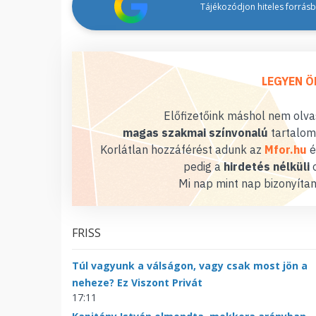
Tájékozódjon hiteles forrásbó
LEGYEN Ö
Előfizetőink máshol nem olvas
magas szakmai színvonalú
tartalom
Korlátlan hozzáférést adunk az
Mfor.hu
é
pedig a
hirdetés nélküli
o
Mi nap mint nap bizonyítan
FRISS
Túl vagyunk a válságon, vagy csak most jön a
neheze? Ez Viszont Privát
17:11