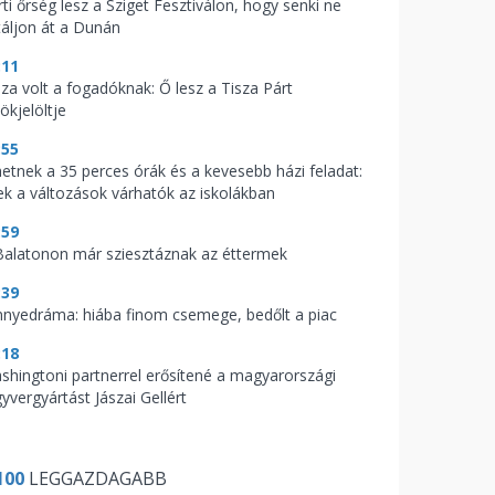
ti őrség lesz a Sziget Fesztiválon, hogy senki ne
táljon át a Dunán
:11
aza volt a fogadóknak: Ő lesz a Tisza Párt
ökjelöltje
:55
hetnek a 35 perces órák és a kevesebb házi feladat:
ek a változások várhatók az iskolákban
:59
Balatonon már sziesztáznak az éttermek
:39
nnyedráma: hiába finom csemege, bedőlt a piac
:18
shingtoni partnerrel erősítené a magyarországi
yvergyártást Jászai Gellért
100
LEGGAZDAGABB