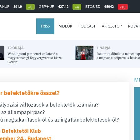
F/HUF
GBP/HUF
BTC/USD
391.9
427.42
65042
+3
+4
-10
FRISS
VIDEÓK
PODCAST
ÁRRÉSSTOP
ROVA
10 ÓRÁJA
1 NAPJA
Washingtoni partnerrel erősítené a
Rekordot döntött a német expo
magyarországi fegyvergyártást Jászai
a magyar autóiparra is hatássa
Gellért
MF
r befektetőkre ősszel?
bályozási változások a befektetők számára?
t az állampapírpiac?
 megtakarításokról és az ingatlanbefektetésekről?
s Befektetői Klub
ember 24., Budapest