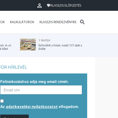
KLASSZIS ELŐFIZETÉS
TOK
KALKULÁTOROK
KLASSZIS RENDEZVÉNYEK
1 NAPJA
rt, és ez
Erősödött a forint, ismét 315 alatt a
l lehet
dollár
OR HÍRLEVÉL
Feliratkozáshoz adja meg email címét:
Az
elfogadom.
adatkezelési nyilatkozatot