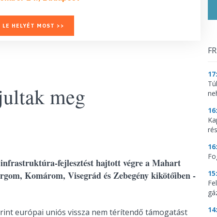
 LE HELYÉT MOST >>
FR
17
Tú
jultak meg
ne
16
Ka
ré
16
Fo
infrastruktúra-fejlesztést hajtott végre a Mahart
15
ergom, Komárom, Visegrád és Zebegény kikötőiben -
Fe
gá
14
 forint európai uniós vissza nem térítendő támogatást