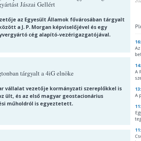
202
yártást Jászai Gellért
ezetője az Egyesült Államok fővárosában tárgyalt
PI
özött a J. P. Morgan képviselőjével és egy
yvergyártó cég alapító-vezérigazgatójával.
16
Az
be
14
A 
tonban tárgyalt a 4iG elnöke
sz
r vállalat vezetője kormányzati szereplőkkel is
13
A 
z ült, és az első magyar geostacionárius
ési műholdról is egyeztetett.
11
Eg
te
11
Cs