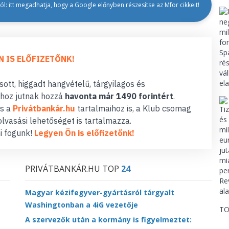
l: itt megadhatja, hogy a Google előnyben részesítse az Mfor cikkeit!
N IS ELŐFIZETŐNK!
ott, higgadt hangvételű, tárgyilagos és
hoz jutnak hozzá
havonta már 1490 forintért
.
s a
Privátbankár.hu
tartalmaihoz is, a Klub csomag
lvasási lehetőséget is tartalmazza.
i fogunk!
Legyen Ön is előfizetőnk!
PRIVÁTBANKÁR.HU TOP
24
Magyar kézifegyver-gyártásról tárgyalt
Washingtonban a 4iG vezetője
TO
A szervezők után a kormány is figyelmeztet: