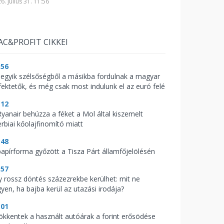
6. július 31. 11:56
AC&PROFIT CIKKEI
:56
 egyik szélsőségből a másikba fordulnak a magyar
fektetők, és még csak most indulunk el az euró felé
:12
Ryanair behúzza a féket a Mol által kiszemelt
erbiai kőolajfinomító miatt
:48
papírforma győzött a Tisza Párt államfőjelölésén
:57
y rossz döntés százezrekbe kerülhet: mit ne
gyen, ha bajba kerül az utazási irodája?
:01
ökkentek a használt autóárak a forint erősödése