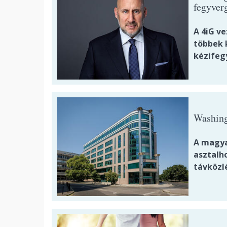
fegyverg
A 4iG v
többek k
kézifeg
Washing
A magya
asztalho
távközl