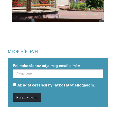
MFOR HÍRLEVÉL
Feliratkozáshoz adja meg email címét:
Az
elfogadom.
adatkezelési nyilatkozatot
Feliratkozom