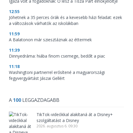
Igaza volt a fogadóknak: Ő lesz a Tisza Párt elnökjelöltje
12:55
Jöhetnek a 35 perces órák és a kevesebb házi feladat: ezek
a változások várhatók az iskolákban
11:59
A Balatonon már sziesztáznak az éttermek
11:39
Dinnyedráma: hiába finom csemege, bedőlt a piac
11:18
Washingtoni partnerrel erősítené a magyarországi
fegyvergyártást Jászai Gellért
A
100
LEGGAZDAGABB
TikTok-videókkal alakítaná át a Disney+
szolgáltatást a Disney
2026. augusztus 6. 09:30