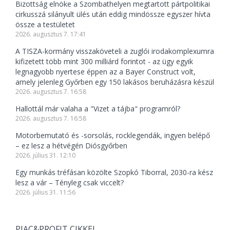
Bizottság elnöke a Szombathelyen megtartott pártpolitikai
cirkusszá silányult ülés után eddig mindössze egyszer hívta
össze a testületet
2026. augusztus 7. 17:41
A TISZA-kormány visszaköveteli a zuglói irodakomplexumra
kifizetett több mint 300 milliárd forintot - az ügy egyik
legnagyobb nyertese éppen az a Bayer Construct volt,
amely jelenleg Győrben egy 150 lakásos beruházásra készül
2026. augusztus 7. 16:58
Hallottál már valaha a "Vizet a tájba" programról?
2026. augusztus 7. 16:58
Motorbemutató és -sorsolás, rocklegendák, ingyen belépő
– ez lesz a hétvégén Diósgyőrben
2026. július 31. 12:10
Egy munkás tréfásan közölte Szopkó Tiborral, 2030-ra kész
lesz a vár – Tényleg csak viccelt?
2026. július 31. 11:56
PIAC&PROFIT CIKKEI