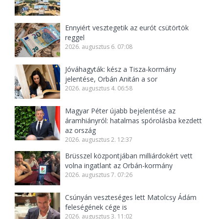
Ennyiért vesztegetik az eurót csütörtök
reggel
2026. augusztus 6. 07:08
Jóváhagyták: kész a Tisza-kormány
jelentése, Orbán Anitán a sor
2026. augusztus 4. 06:58
Magyar Péter újabb bejelentése az
áramhiányról: hatalmas spórolásba kezdett
az ország
2026. augusztus 2. 12:37
Brüsszel központjában milliárdokért vett
volna ingatlant az Orbán-kormány
2026. augusztus 7. 07:26
Csúnyán veszteséges lett Matolcsy Ádám
feleségének cége is
2026. augusztus 3. 11:02