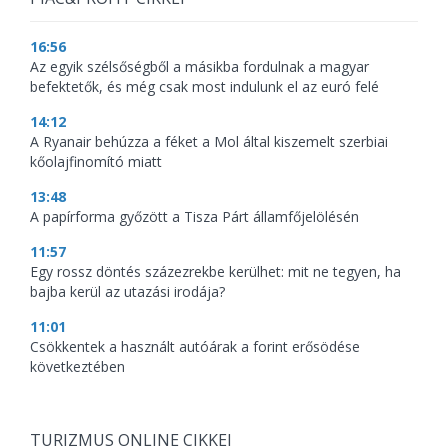
16:56
Az egyik szélsőségből a másikba fordulnak a magyar
befektetők, és még csak most indulunk el az euró felé
14:12
A Ryanair behúzza a féket a Mol által kiszemelt szerbiai
kőolajfinomító miatt
13:48
A papírforma győzött a Tisza Párt államfőjelölésén
11:57
Egy rossz döntés százezrekbe kerülhet: mit ne tegyen, ha
bajba kerül az utazási irodája?
11:01
Csökkentek a használt autóárak a forint erősödése
következtében
TURIZMUS ONLINE CIKKEI