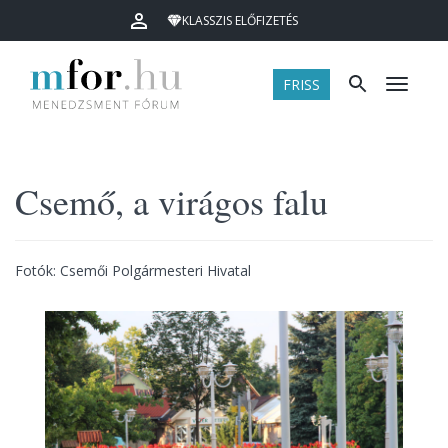
KLASSZIS ELŐFIZETÉS
FRISS
Menü
Csemő, a virágos falu
Fotók: Csemői Polgármesteri Hivatal