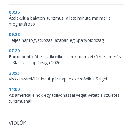
09:36
Átalakult a balatoni turizmus, a last minute ma már a
meghatározó
09:22
Teljes napfogyatkozás lázában ég Spanyolország
07:20
Formabontó ötletek, ikonikus terek, nemzetközi elismerés
– Klasszis TopDesign 2026
20:53
Visszaszámlálás indul: pár nap, és kezdődik a Sziget
14:00
Az amerikai elnök egy tollvonással véget vetett a születési
turizmusnak
VIDEÓK