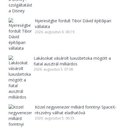
Nyereségbe fordult Tibor Dávid építőipari
vállalata
2026. augusztus 6. 08:19
Lakásokat vásárolt luxusbirtoka mögött a
fiatal ausztrál milliárdos
2026. augusztus 5. 07:08
Közel negyvenezer milliárd forintnyi SpaceX-
részvény válhat eladhatóvá
2026. augusztus 5. 06:35