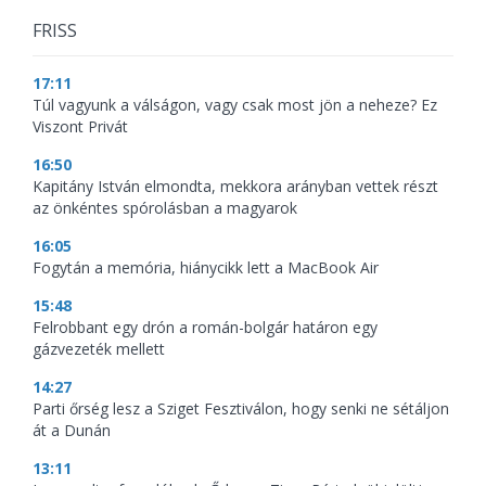
FRISS
17:11
Túl vagyunk a válságon, vagy csak most jön a neheze? Ez
Viszont Privát
16:50
Kapitány István elmondta, mekkora arányban vettek részt
az önkéntes spórolásban a magyarok
16:05
Fogytán a memória, hiánycikk lett a MacBook Air
15:48
Felrobbant egy drón a román-bolgár határon egy
gázvezeték mellett
14:27
Parti őrség lesz a Sziget Fesztiválon, hogy senki ne sétáljon
át a Dunán
13:11