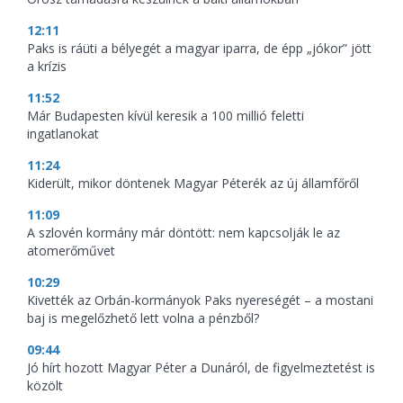
12:11
Paks is ráüti a bélyegét a magyar iparra, de épp „jókor” jött
a krízis
11:52
Már Budapesten kívül keresik a 100 millió feletti
ingatlanokat
11:24
Kiderült, mikor döntenek Magyar Péterék az új államfőről
11:09
A szlovén kormány már döntött: nem kapcsolják le az
atomerőművet
10:29
Kivették az Orbán-kormányok Paks nyereségét – a mostani
baj is megelőzhető lett volna a pénzből?
09:44
Jó hírt hozott Magyar Péter a Dunáról, de figyelmeztetést is
közölt