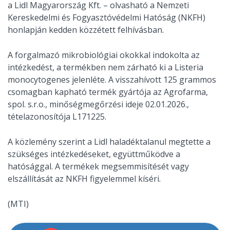
a Lidl Magyarország Kft. – olvasható a Nemzeti
Kereskedelmi és Fogyasztóvédelmi Hatóság (NKFH)
honlapján kedden közzétett felhívásban.
A forgalmazó mikrobiológiai okokkal indokolta az
intézkedést, a termékben nem zárható ki a Listeria
monocytogenes jelenléte. A visszahívott 125 grammos
csomagban kapható termék gyártója az Agrofarma,
spol. s.r.o., minőségmegőrzési ideje 02.01.2026.,
tételazonosítója L171225.
A közlemény szerint a Lidl haladéktalanul megtette a
szükséges intézkedéseket, együttműködve a
hatósággal. A termékek megsemmisítését vagy
elszállítását az NKFH figyelemmel kíséri.
(MTI)