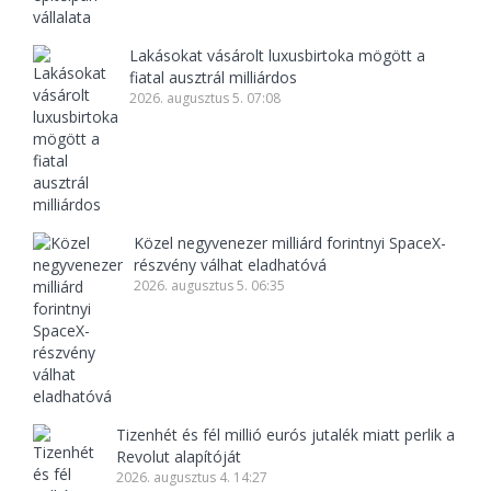
Lakásokat vásárolt luxusbirtoka mögött a
fiatal ausztrál milliárdos
2026. augusztus 5. 07:08
Közel negyvenezer milliárd forintnyi SpaceX-
részvény válhat eladhatóvá
2026. augusztus 5. 06:35
Tizenhét és fél millió eurós jutalék miatt perlik a
Revolut alapítóját
2026. augusztus 4. 14:27