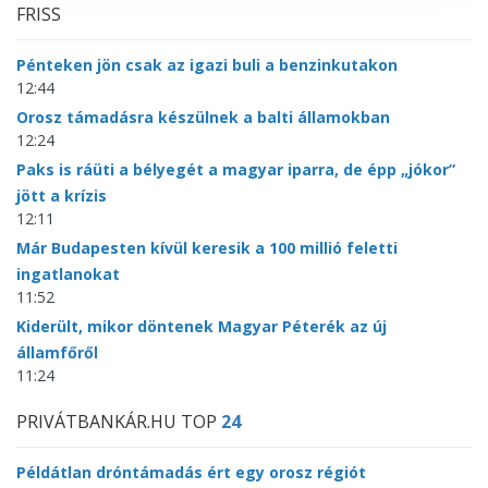
FRISS
Pénteken jön csak az igazi buli a benzinkutakon
12:44
Orosz támadásra készülnek a balti államokban
12:24
Paks is ráüti a bélyegét a magyar iparra, de épp „jókor”
jött a krízis
12:11
Már Budapesten kívül keresik a 100 millió feletti
ingatlanokat
11:52
Kiderült, mikor döntenek Magyar Péterék az új
államfőről
11:24
PRIVÁTBANKÁR.HU TOP
24
Példátlan dróntámadás ért egy orosz régiót