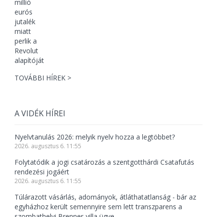
TOVÁBBI HÍREK >
A VIDÉK HÍREI
Nyelvtanulás 2026: melyik nyelv hozza a legtöbbet?
2026. augusztus 6. 11:55
Folytatódik a jogi csatározás a szentgotthárdi Csatafutás
rendezési jogáért
2026. augusztus 6. 11:55
Túlárazott vásárlás, adományok, átláthatatlanság - bár az
egyházhoz került semennyire sem lett transzparens a
szombathelyi Brenner-villa ügye