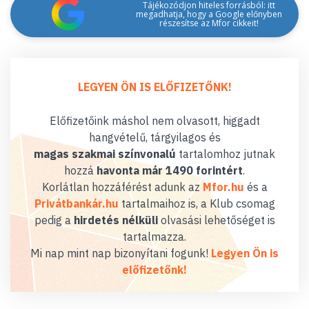
Tájékozódjon hiteles forrásból: itt
megadhatja, hogy a Google előnyben
részesítse az Mfor cikkeit!
LEGYEN ÖN IS ELŐFIZETŐNK!
Előfizetőink máshol nem olvasott, higgadt
hangvételű, tárgyilagos és
magas szakmai színvonalú
tartalomhoz jutnak
hozzá
havonta már 1490 forintért
.
Korlátlan hozzáférést adunk az
Mfor.hu
és a
Privátbankár.hu
tartalmaihoz is, a Klub csomag
pedig a
hirdetés nélküli
olvasási lehetőséget is
tartalmazza.
Mi nap mint nap bizonyítani fogunk!
Legyen Ön is
előfizetőnk!