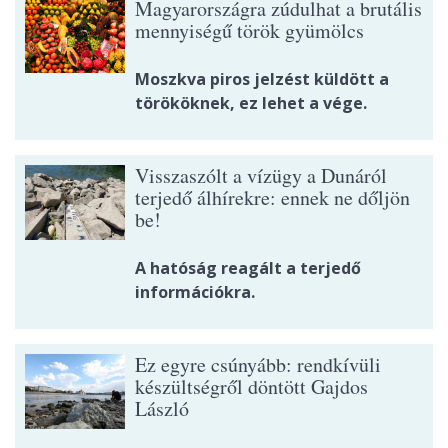
Magyarországra zúdulhat a brutális
mennyiségű török gyümölcs
Moszkva piros jelzést küldött a
törököknek, ez lehet a vége.
Visszaszólt a vízügy a Dunáról
terjedő álhírekre: ennek ne dőljön
be!
A hatóság reagált a terjedő
információkra.
Ez egyre csúnyább: rendkívüli
készültségről döntött Gajdos
László