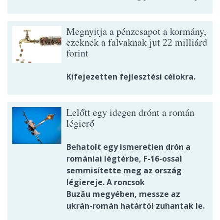
Megnyitja a pénzcsapot a kormány,
ezeknek a falvaknak jut 22 milliárd
forint
Kifejezetten fejlesztési célokra.
Lelőtt egy idegen drónt a román
légierő
Behatolt egy ismeretlen drón a
romániai légtérbe, F-16-ossal
semmisítette meg az ország
légiereje. A roncsok
Buzău megyében, messze az
ukrán-román határtól zuhantak le.