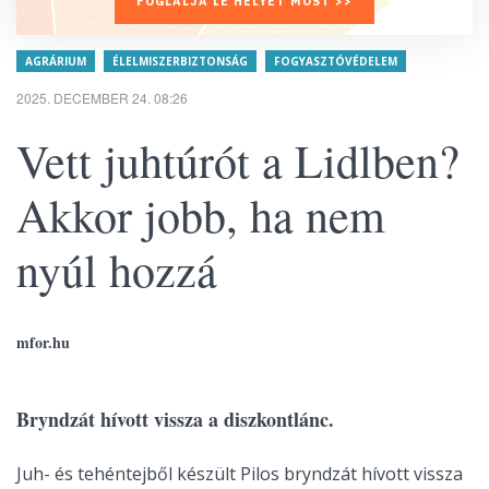
FOGLALJA LE HELYÉT MOST >>
AGRÁRIUM
ÉLELMISZERBIZTONSÁG
FOGYASZTÓVÉDELEM
2025. DECEMBER 24. 08:26
Vett juhtúrót a Lidlben?
Akkor jobb, ha nem
nyúl hozzá
mfor.hu
Bryndzát hívott vissza a diszkontlánc.
Juh- és tehéntejből készült Pilos bryndzát hívott vissza