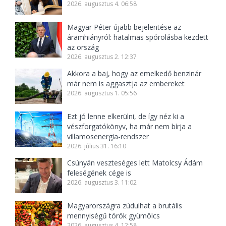
2026. augusztus 4. 06:58
Magyar Péter újabb bejelentése az
áramhiányról: hatalmas spórolásba kezdett
az ország
2026. augusztus 2. 12:37
Akkora a baj, hogy az emelkedő benzinár
már nem is aggasztja az embereket
2026. augusztus 1. 05:56
Ezt jó lenne elkerülni, de így néz ki a
vészforgatókönyv, ha már nem bírja a
villamosenergia-rendszer
2026. július 31. 16:10
Csúnyán veszteséges lett Matolcsy Ádám
feleségének cége is
2026. augusztus 3. 11:02
Magyarországra zúdulhat a brutális
mennyiségű török gyümölcs
2026. augusztus 4. 12:58