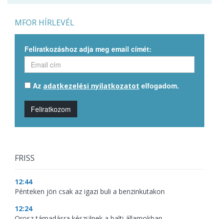
MFOR HÍRLEVÉL
Feliratkozáshoz adja meg email címét:
Az
elfogadom.
adatkezelési nyilatkozatot
Feliratkozom
FRISS
12:44
Pénteken jön csak az igazi buli a benzinkutakon
12:24
Orosz támadásra készülnek a balti államokban