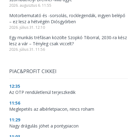
2026. augusztus 6. 11:55
Motorbemutató és -sorsolás, rocklegendák, ingyen belépő
– ez lesz a hétvégén Diósgyőrben
2026. július 31. 12:10
Egy munkás tréfásan közölte Szopkó Tiborral, 2030-ra kész
lesz a vár – Tényleg csak viccelt?
2026. július 31. 11:56
PIAC&PROFIT CIKKEI
12:35
Az OTP rendületlenül terjeszkedik
11:56
Meglepetés az albérletpiacon, nincs roham
11:29
Nagy drágulás jöhet a pontypiacon
11:03