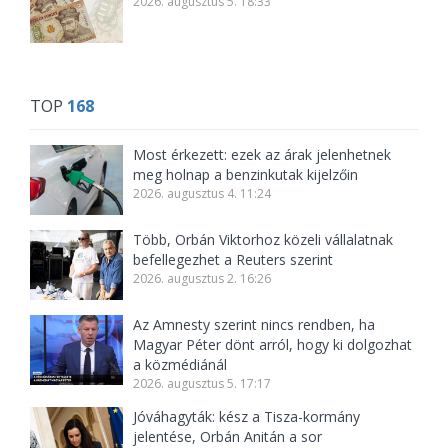
2026. augusztus 5. 18:33
TOP
168
Most érkezett: ezek az árak jelenhetnek
meg holnap a benzinkutak kijelzőin
2026. augusztus 4. 11:24
Több, Orbán Viktorhoz közeli vállalatnak
befellegezhet a Reuters szerint
2026. augusztus 2. 16:26
Az Amnesty szerint nincs rendben, ha
Magyar Péter dönt arról, hogy ki dolgozhat
a közmédiánál
2026. augusztus 5. 17:17
Jóváhagyták: kész a Tisza-kormány
jelentése, Orbán Anitán a sor