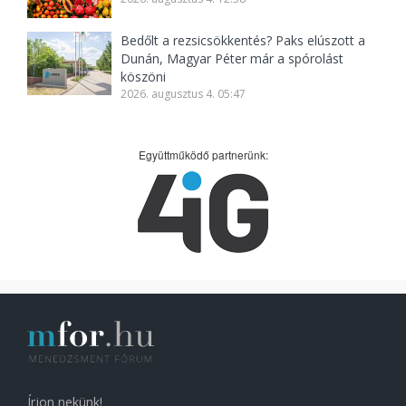
Bedőlt a rezsicsökkentés? Paks elúszott a
Dunán, Magyar Péter már a spórolást
köszöni
2026. augusztus 4. 05:47
Együttműködő partnerünk:
Írjon nekünk!