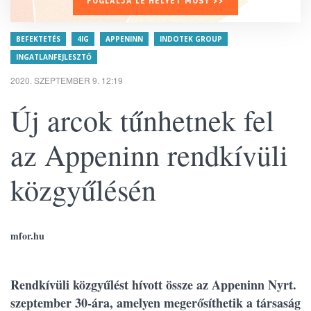
FOGLALJA LE HELYÉT MOST >>
BEFEKTETÉS
4IG
APPENINN
INDOTEK GROUP
INGATLANFEJLESZTŐ
2020. SZEPTEMBER 9. 12:19
Új arcok tűnhetnek fel
az Appeninn rendkívüli
közgyűlésén
mfor.hu
Rendkívüli közgyűlést hívott össze az Appeninn Nyrt.
szeptember 30-ára, amelyen megerősíthetik a társaság