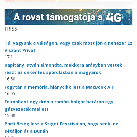
FRISS
Túl vagyunk a válságon, vagy csak most jön a neheze? Ez
Viszont Privát
17:11
Kapitány István elmondta, mekkora arányban vettek
részt az önkéntes spórolásban a magyarok
16:50
Fogytán a memória, hiánycikk lett a MacBook Air
16:05
Felrobbant egy drón a román-bolgár határon egy
gázvezeték mellett
15:48
Parti őrség lesz a Sziget Fesztiválon, hogy senki ne
sétáljon át a Dunán