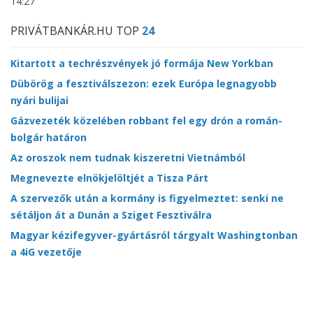
14:27
PRIVÁTBANKÁR.HU TOP
24
Kitartott a techrészvények jó formája New Yorkban
Dübörög a fesztiválszezon: ezek Európa legnagyobb
nyári bulijai
Gázvezeték közelében robbant fel egy drón a román-
bolgár határon
Az oroszok nem tudnak kiszeretni Vietnámból
Megnevezte elnökjelöltjét a Tisza Párt
A szervezők után a kormány is figyelmeztet: senki ne
sétáljon át a Dunán a Sziget Fesztiválra
Magyar kézifegyver-gyártásról tárgyalt Washingtonban
a 4iG vezetője