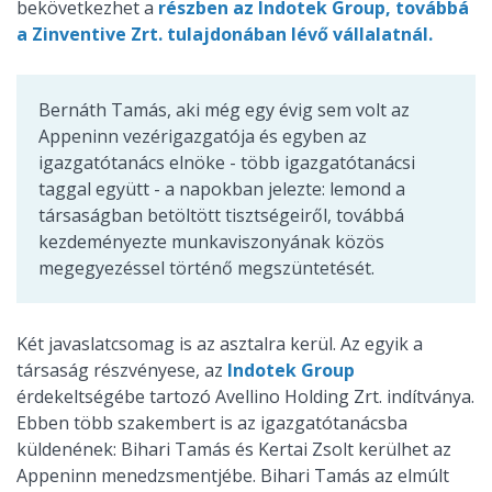
bekövetkezhet a
részben az Indotek Group, továbbá
a Zinventive Zrt. tulajdonában lévő vállalatnál.
Bernáth Tamás, aki még egy évig sem volt az
Appeninn vezérigazgatója és egyben az
igazgatótanács elnöke - több igazgatótanácsi
taggal együtt - a napokban jelezte: lemond a
társaságban betöltött tisztségeiről, továbbá
kezdeményezte munkaviszonyának közös
megegyezéssel történő megszüntetését.
Két javaslatcsomag is az asztalra kerül. Az egyik a
társaság részvényese, az
Indotek Group
érdekeltségébe tartozó Avellino Holding Zrt. indítványa.
Ebben több szakembert is az igazgatótanácsba
küldenének: Bihari Tamás és Kertai Zsolt kerülhet az
Appeninn menedzsmentjébe. Bihari Tamás az elmúlt