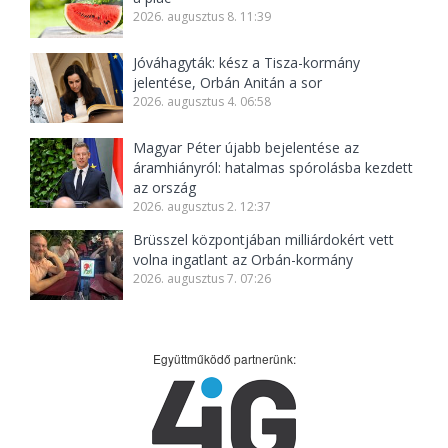
2026. augusztus 8. 11:39
Jóváhagyták: kész a Tisza-kormány
jelentése, Orbán Anitán a sor
2026. augusztus 4. 06:58
Magyar Péter újabb bejelentése az
áramhiányról: hatalmas spórolásba kezdett
az ország
2026. augusztus 2. 12:37
Brüsszel központjában milliárdokért vett
volna ingatlant az Orbán-kormány
2026. augusztus 7. 07:26
Együttműködő partnerünk: