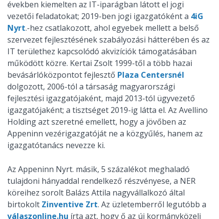
években kiemelten az IT-iparágban látott el jogi
vezetői feladatokat; 2019-ben jogi igazgatóként a
4iG
Nyrt
.-hez csatlakozott, ahol egyebek mellett a belső
szervezet fejlesztésének szabályozási hátterében és az
IT területhez kapcsolódó akvizíciók támogatásában
működött közre. Kertai Zsolt 1999-től a több hazai
bevásárlóközpontot fejlesztő
Plaza Centersnél
dolgozott, 2006-tól a társaság magyarországi
fejlesztési igazgatójaként, majd 2013-tól ügyvezető
igazgatójaként; a tisztséget 2019-ig látta el. Az Avellino
Holding azt szeretné emellett, hogy a jövőben az
Appeninn vezérigazgatóját ne a közgyűlés, hanem az
igazgatótanács nevezze ki.
Az Appeninn Nyrt. másik, 5 százalékot meghaladó
tulajdoni hányaddal rendelkező részvényese, a NER
köreihez sorolt Balázs Attila nagyvállalkozó által
birtokolt
Zinventive Zrt
. Az üzletemberről legutóbb a
válaszonline.hu
írta azt, hogy ő az új kormányközeli