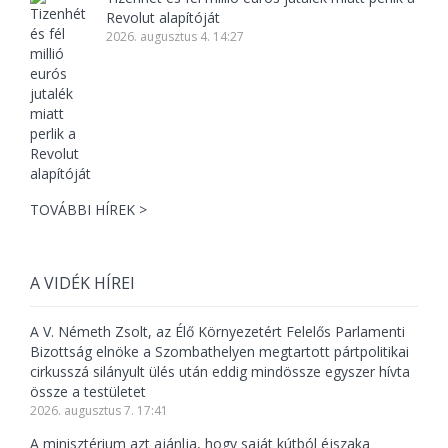
Revolut alapítóját
2026. augusztus 4. 14:27
TOVÁBBI HÍREK >
A VIDÉK HÍREI
A V. Németh Zsolt, az Élő Környezetért Felelős Parlamenti
Bizottság elnöke a Szombathelyen megtartott pártpolitikai
cirkusszá silányult ülés után eddig mindössze egyszer hívta
össze a testületet
2026. augusztus 7. 17:41
A minisztérium azt ajánlja, hogy saját kútból éjszaka