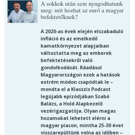
A sokkok után sem nyugodhatunk
meg: mit hozhat az euró a magyar
befektetőknek?
A 2020-as évek elején elszabaduló
infláció és az emelkedő
kamatkörnyezet alapjaiban
változtatta meg az emberek
befektetésekről való
gondolkodását. Ráadásul
Magyarországon ezek a hatások
extrém módon csapódtak le –
mondta el a Klasszis Podcast
legújabb epizódjában Szabó
Balázs, a Hold Alapkezelő
vezérigazgatója. Olyan magas
hozamokat lehetett elérni a
magyar piacon, mintha 25-30 évet
visszarepültünk volna az időben –