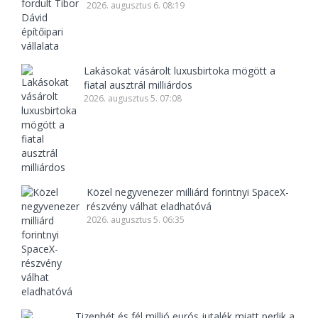
2026. augusztus 6. 08:19
Lakásokat vásárolt luxusbirtoka mögött a
fiatal ausztrál milliárdos
2026. augusztus 5. 07:08
Közel negyvenezer milliárd forintnyi SpaceX-
részvény válhat eladhatóvá
2026. augusztus 5. 06:35
Tizenhét és fél millió eurós jutalék miatt perlik a