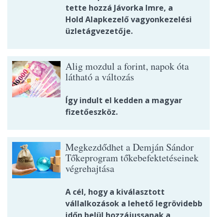
tette hozzá Jávorka Imre, a
Hold Alapkezelő vagyonkezelési
üzletágvezetője.
Alig mozdul a forint, napok óta
látható a változás
Így indult el kedden a magyar
fizetőeszköz.
Megkezdődhet a Demján Sándor
Tőkeprogram tőkebefektetéseinek
végrehajtása
A cél, hogy a kiválasztott
vállalkozások a lehető legrövidebb
időn belül hozzájussanak a