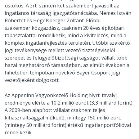
üstökös. A zrt. szintén két szakembert javasolt az
ingatlanos társaság igazgatótanácsába, Nemes István
Róbertet és Hegelsberger Zoltánt. Előbbi
szakember közgazdász, csaknem 20 éves építőipari
tapasztalattal rendelkezik, mind a kivitelezés, mind a
komplex ingatlanfejlesztés területén. Utóbbi szakértő
jogi tevékenysége mellett vezető tisztségviselői
szerepet és felügyelőbizottsági tagságot vállalt több
hazai meghatározó társaságban, az elmúlt években a
hihetetlen tempóban növekvő Bayer Csoport jogi
vezetőjeként dolgozott.
Az Appeninn Vagyonkezelő Holding Nyrt. tavalyi
eredménye elérte a 10,2 millió eurót (3,3 milliárd forint).
A 2009-ben alapított vállalat csaknem teljes
kihasználtsággal működő, mintegy 150 millió euró
(mintegy 50 milliárd forint) értékű ingatlanportfólióval
rendelkezik.