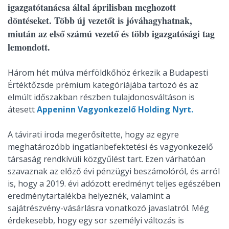
igazgatótanácsa által áprilisban meghozott
döntéseket. Több új vezetőt is jóváhagyhatnak,
miután az első számú vezető és több igazgatósági tag
lemondott.
Három hét múlva mérföldkőhöz érkezik a Budapesti
Értéktőzsde prémium kategóriájába tartozó és az
elmúlt időszakban részben tulajdonosváltáson is
átesett
Appeninn Vagyonkezelő Holding Nyrt.
A távirati iroda megerősítette, hogy az egyre
meghatározóbb ingatlanbefektetési és vagyonkezelő
társaság rendkívüli közgyűlést tart. Ezen várhatóan
szavaznak az előző évi pénzügyi beszámolóról, és arról
is, hogy a 2019. évi adózott eredményt teljes egészében
eredménytartalékba helyeznék, valamint a
sajátrészvény-vásárlásra vonatkozó javaslatról. Még
érdekesebb, hogy egy sor személyi változás is