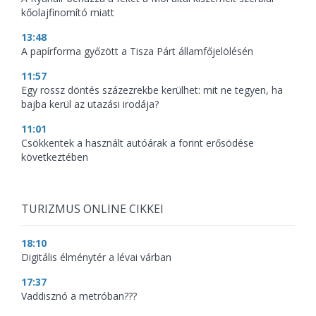
kőolajfinomító miatt
13:48
A papírforma győzött a Tisza Párt államfőjelölésén
11:57
Egy rossz döntés százezrekbe kerülhet: mit ne tegyen, ha
bajba kerül az utazási irodája?
11:01
Csökkentek a használt autóárak a forint erősödése
következtében
TURIZMUS ONLINE CIKKEI
18:10
Digitális élménytér a lévai várban
17:37
Vaddisznó a metróban???