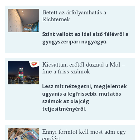
Betett az árfolyamhatás a
Richternek
Színt vallott az idei első félévről a
gyógyszeripari nagyágyú.
Kicsattan, erőtől duzzad a Mol –
íme a friss számok
Lesz mit nézegetni, megjelentek
ugyanis a legfrissebb, mutatós
számok az olajcég
teljesítményéről.
Ennyi forintot kell most adni egy
euróért