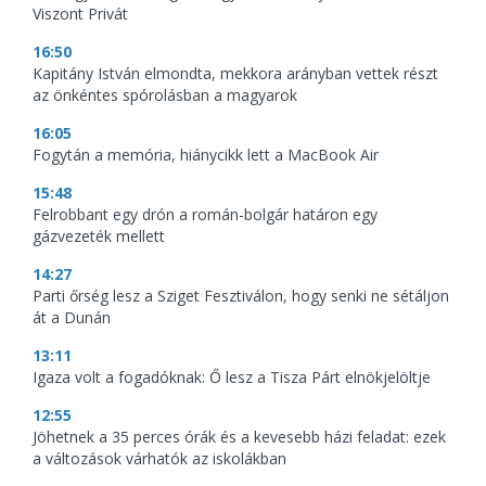
Viszont Privát
16:50
Kapitány István elmondta, mekkora arányban vettek részt
az önkéntes spórolásban a magyarok
16:05
Fogytán a memória, hiánycikk lett a MacBook Air
15:48
Felrobbant egy drón a román-bolgár határon egy
gázvezeték mellett
14:27
Parti őrség lesz a Sziget Fesztiválon, hogy senki ne sétáljon
át a Dunán
13:11
Igaza volt a fogadóknak: Ő lesz a Tisza Párt elnökjelöltje
12:55
Jöhetnek a 35 perces órák és a kevesebb házi feladat: ezek
a változások várhatók az iskolákban