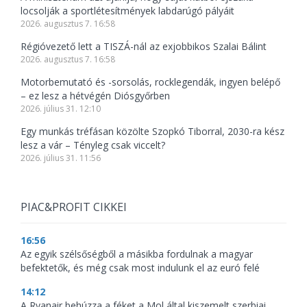
locsolják a sportlétesítmények labdarúgó pályáit
2026. augusztus 7. 16:58
Régióvezető lett a TISZÁ-nál az exjobbikos Szalai Bálint
2026. augusztus 7. 16:58
Motorbemutató és -sorsolás, rocklegendák, ingyen belépő
– ez lesz a hétvégén Diósgyőrben
2026. július 31. 12:10
Egy munkás tréfásan közölte Szopkó Tiborral, 2030-ra kész
lesz a vár – Tényleg csak viccelt?
2026. július 31. 11:56
PIAC&PROFIT CIKKEI
16:56
Az egyik szélsőségből a másikba fordulnak a magyar
befektetők, és még csak most indulunk el az euró felé
14:12
A Ryanair behúzza a féket a Mol által kiszemelt szerbiai