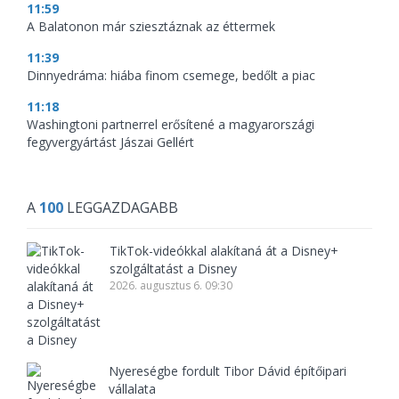
11:59
A Balatonon már sziesztáznak az éttermek
11:39
Dinnyedráma: hiába finom csemege, bedőlt a piac
11:18
Washingtoni partnerrel erősítené a magyarországi
fegyvergyártást Jászai Gellért
A
100
LEGGAZDAGABB
TikTok-videókkal alakítaná át a Disney+
szolgáltatást a Disney
2026. augusztus 6. 09:30
Nyereségbe fordult Tibor Dávid építőipari
vállalata