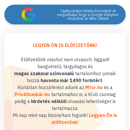
Tájékozódjon hiteles forrásból: itt
megadhatja, hogy a Google előnyben
részesítse az Mfor cikkeit!
LEGYEN ÖN IS ELŐFIZETŐNK!
Előfizetőink máshol nem olvasott, higgadt
hangvételű, tárgyilagos és
magas szakmai színvonalú
tartalomhoz jutnak
hozzá
havonta már 1490 forintért
.
Korlátlan hozzáférést adunk az
Mfor.hu
és a
Privátbankár.hu
tartalmaihoz is, a Klub csomag
pedig a
hirdetés nélküli
olvasási lehetőséget is
tartalmazza.
Mi nap mint nap bizonyítani fogunk!
Legyen Ön is
előfizetőnk!