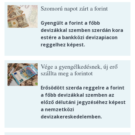
Szomorú napot zárt a forint
Gyengült a forint a főbb
devizákkal szemben szerdán kora
estére a bankközi devizapiacon
reggelhez képest.
Vége a gyengélkedésnek, új erő
szállta meg a forintot
Erősödött szerda reggelre a forint
a főbb devizákkal szemben az
előző délutáni jegyzéséhez képest
a nemzetközi
devizakereskedelemben.