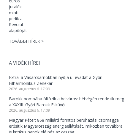
TOVÁBBI HÍREK >
A VIDÉK HÍREI
Extra: a Vásárcsarnokban nyitja új évadát a Győri
Filharmonikus Zenekar
2026. augusztus 6. 17:09
Barokk pompába öltözik a belváros: hétvégén rendezik meg
a XXXIII. Győri Barokk Esküvőt
2026. augusztus 6. 17:09
Magyar Péter: 868 milliárd forintos beruházási csomaggal
erősítik Magyarország energiaellátását, miközben továbbra
is kritikus napok elé néz az ország