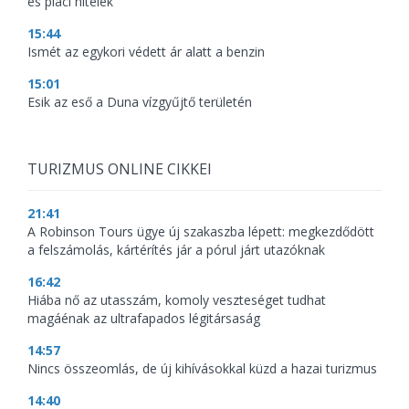
és piaci hitelek
15:44
Ismét az egykori védett ár alatt a benzin
15:01
Esik az eső a Duna vízgyűjtő területén
TURIZMUS ONLINE CIKKEI
21:41
A Robinson Tours ügye új szakaszba lépett: megkezdődött
a felszámolás, kártérítés jár a pórul járt utazóknak
16:42
Hiába nő az utasszám, komoly veszteséget tudhat
magáénak az ultrafapados légitársaság
14:57
Nincs összeomlás, de új kihívásokkal küzd a hazai turizmus
14:40