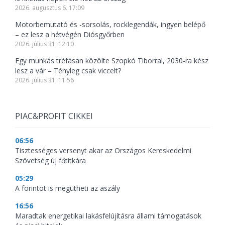
2026. augusztus 6. 17:09
Motorbemutató és -sorsolás, rocklegendák, ingyen belépő
– ez lesz a hétvégén Diósgyőrben
2026. július 31. 12:10
Egy munkás tréfásan közölte Szopkó Tiborral, 2030-ra kész
lesz a vár – Tényleg csak viccelt?
2026. július 31. 11:56
PIAC&PROFIT CIKKEI
06:56
Tisztességes versenyt akar az Országos Kereskedelmi
Szövetség új főtitkára
05:29
A forintot is megütheti az aszály
16:56
Maradtak energetikai lakásfelújításra állami támogatások