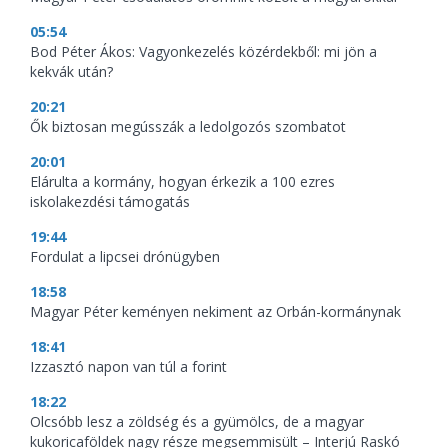
05:54
Bod Péter Ákos: Vagyonkezelés közérdekből: mi jön a
kekvák után?
20:21
Ők biztosan megússzák a ledolgozós szombatot
20:01
Elárulta a kormány, hogyan érkezik a 100 ezres
iskolakezdési támogatás
19:44
Fordulat a lipcsei drónügyben
18:58
Magyar Péter keményen nekiment az Orbán-kormánynak
18:41
Izzasztó napon van túl a forint
18:22
Olcsóbb lesz a zöldség és a gyümölcs, de a magyar
kukoricaföldek nagy része megsemmisült – Interjú Raskó