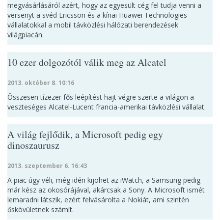
megvásárlásáról azért, hogy az egyesült cég fel tudja venni a
versenyt a svéd Ericsson és a kínai Huawei Technologies
vállalatokkal a mobil távközlési hálózati berendezések
világpiacán.
10 ezer dolgozótól válik meg az Alcatel
2013. október 8. 10:16
Összesen tízezer fős leépítést hajt végre szerte a világon a
veszteséges Alcatel-Lucent francia-amerikai távközlési vállalat.
A világ fejlődik, a Microsoft pedig egy
dinoszaurusz
2013. szeptember 6. 16:43
A piac úgy véli, még idén kijöhet az iWatch, a Samsung pedig
már kész az okosórájával, akárcsak a Sony. A Microsoft ismét
lemaradni látszik, ezért felvásárolta a Nokiát, ami szintén
őskövületnek számít.