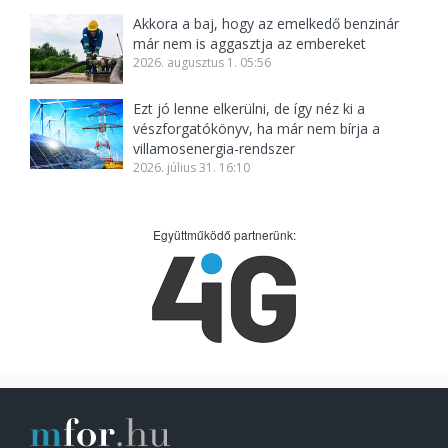
Akkora a baj, hogy az emelkedő benzinár
már nem is aggasztja az embereket
2026. augusztus 1. 05:56
Ezt jó lenne elkerülni, de így néz ki a
vészforgatókönyv, ha már nem bírja a
villamosenergia-rendszer
2026. július 31. 16:10
Együttműködő partnerünk: