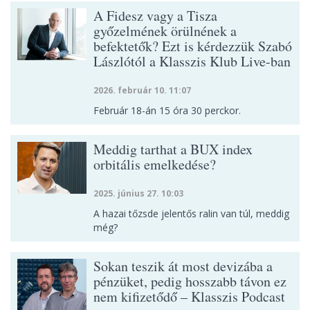
A Fidesz vagy a Tisza
győzelmének örülnének a
befektetők? Ezt is kérdezzük Szabó
Lászlótól a Klasszis Klub Live-ban
2026. február 10. 11:07
Február 18-án 15 óra 30 perckor.
Meddig tarthat a BUX index
orbitális emelkedése?
2025. június 27. 10:03
A hazai tőzsde jelentős ralin van túl, meddig
még?
Sokan teszik át most devizába a
pénzüket, pedig hosszabb távon ez
nem kifizetődő – Klasszis Podcast