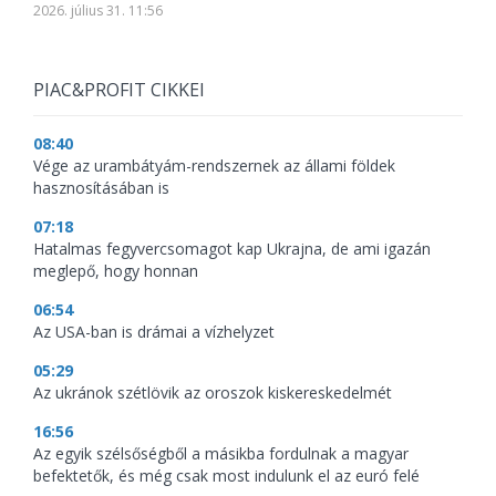
2026. július 31. 11:56
PIAC&PROFIT CIKKEI
08:40
Vége az urambátyám-rendszernek az állami földek
hasznosításában is
07:18
Hatalmas fegyvercsomagot kap Ukrajna, de ami igazán
meglepő, hogy honnan
06:54
Az USA-ban is drámai a vízhelyzet
05:29
Az ukránok szétlövik az oroszok kiskereskedelmét
16:56
Az egyik szélsőségből a másikba fordulnak a magyar
befektetők, és még csak most indulunk el az euró felé