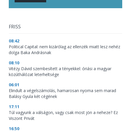
FRISS
08:42
Political Capital: nem kizárólag az ellenzék miatt lesz nehéz
dolga Baka Andrásnak
08:10
Vitézy Dávid szembesített a tényekkel: óriási a magyar
közúthálózat leterheltsége
06:01
Elindult a végelszámolás, hamarosan nyoma sem marad
Balásy Gyula két cégének
17:11
Túl vagyunk a válságon, vagy csak most jön a neheze? Ez
Viszont Privát
16:50