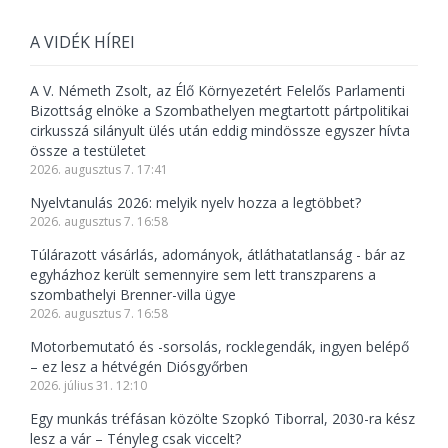
A VIDÉK HÍREI
A V. Németh Zsolt, az Élő Környezetért Felelős Parlamenti
Bizottság elnöke a Szombathelyen megtartott pártpolitikai
cirkusszá silányult ülés után eddig mindössze egyszer hívta
össze a testületet
2026. augusztus 7. 17:41
Nyelvtanulás 2026: melyik nyelv hozza a legtöbbet?
2026. augusztus 7. 16:58
Túlárazott vásárlás, adományok, átláthatatlanság - bár az
egyházhoz került semennyire sem lett transzparens a
szombathelyi Brenner-villa ügye
2026. augusztus 7. 16:58
Motorbemutató és -sorsolás, rocklegendák, ingyen belépő
– ez lesz a hétvégén Diósgyőrben
2026. július 31. 12:10
Egy munkás tréfásan közölte Szopkó Tiborral, 2030-ra kész
lesz a vár – Tényleg csak viccelt?