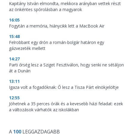
Kapitány István elmondta, mekkora arányban vettek részt
az önkéntes spórolásban a magyarok
16:05
Fogytán a memória, hiánycikk lett a MacBook Air
15:48
Felrobbant egy drón a román-bolgár határon egy
gázvezeték mellett
14:27
Parti őrség lesz a Sziget Fesztiválon, hogy senki ne sétáljon
át a Dunán
13:11
Igaza volt a fogadóknak: Ő lesz a Tisza Párt elnökjelöltje
12:55
Jöhetnek a 35 perces órák és a kevesebb házi feladat: ezek
a változások várhatók az iskolákban
A
100
LEGGAZDAGABB