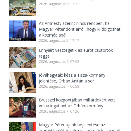
2026. augusztus 6. 13:21
Az Amnesty szerint nincs rendben, ha
Magyar Péter dönt arról, hogy ki dolgozhat
a közmédiánál
2026. augusztus 5. 17:17
Ennyiért vesztegetik az eurót csütörtök
reggel
2026. augusztus 6. 07:08
Jóváhagyták: kész a Tisza-kormány
jelentése, Orbán Anitán a sor
2026. augusztus 4. 06:58
Brüsszel központjában milliárdokért vett
volna ingatlant az Orbán-kormány
2026. augusztus 7. 07:26
Magyar Péter újabb bejelentése az
áramhiányról: hatalmas spórolásba kezdett