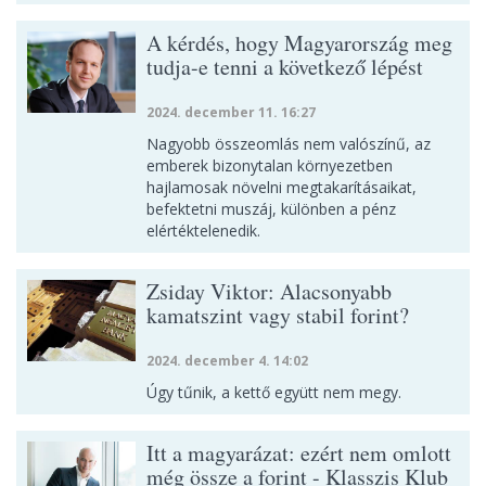
A kérdés, hogy Magyarország meg
tudja-e tenni a következő lépést
2024. december 11. 16:27
Nagyobb összeomlás nem valószínű, az
emberek bizonytalan környezetben
hajlamosak növelni megtakarításaikat,
befektetni muszáj, különben a pénz
elértéktelenedik.
Zsiday Viktor: Alacsonyabb
kamatszint vagy stabil forint?
2024. december 4. 14:02
Úgy tűnik, a kettő együtt nem megy.
Itt a magyarázat: ezért nem omlott
még össze a forint - Klasszis Klub