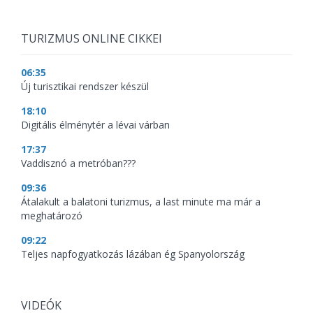
TURIZMUS ONLINE CIKKEI
06:35
Új turisztikai rendszer készül
18:10
Digitális élménytér a lévai várban
17:37
Vaddisznó a metróban???
09:36
Átalakult a balatoni turizmus, a last minute ma már a
meghatározó
09:22
Teljes napfogyatkozás lázában ég Spanyolország
VIDEÓK