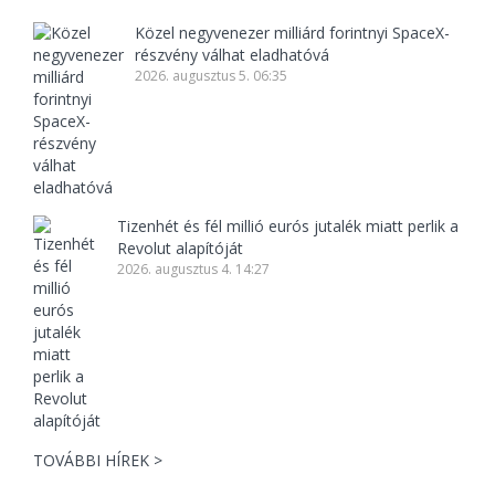
Közel negyvenezer milliárd forintnyi SpaceX-
részvény válhat eladhatóvá
2026. augusztus 5. 06:35
Tizenhét és fél millió eurós jutalék miatt perlik a
Revolut alapítóját
2026. augusztus 4. 14:27
TOVÁBBI HÍREK >