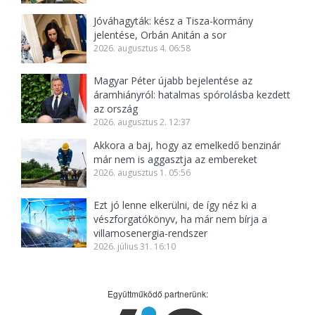
Jóváhagyták: kész a Tisza-kormány
jelentése, Orbán Anitán a sor
2026. augusztus 4. 06:58
Magyar Péter újabb bejelentése az
áramhiányról: hatalmas spórolásba kezdett
az ország
2026. augusztus 2. 12:37
Akkora a baj, hogy az emelkedő benzinár
már nem is aggasztja az embereket
2026. augusztus 1. 05:56
Ezt jó lenne elkerülni, de így néz ki a
vészforgatókönyv, ha már nem bírja a
villamosenergia-rendszer
2026. július 31. 16:10
Együttműködő partnerünk: