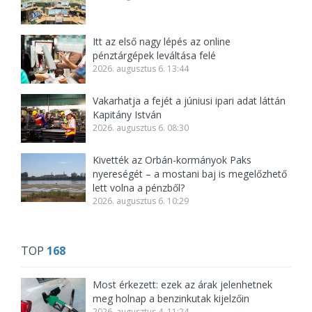
Itt az első nagy lépés az online
pénztárgépek leváltása felé
2026. augusztus 6. 13:44
Vakarhatja a fejét a júniusi ipari adat láttán
Kapitány István
2026. augusztus 6. 08:30
Kivették az Orbán-kormányok Paks
nyereségét – a mostani baj is megelőzhető
lett volna a pénzből?
2026. augusztus 6. 10:29
TOP
168
Most érkezett: ezek az árak jelenhetnek
meg holnap a benzinkutak kijelzőin
2026. augusztus 4. 11:24