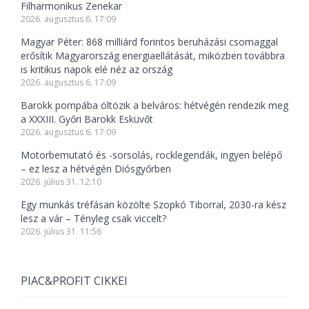
Filharmonikus Zenekar
2026. augusztus 6. 17:09
Magyar Péter: 868 milliárd forintos beruházási csomaggal
erősítik Magyarország energiaellátását, miközben továbbra
is kritikus napok elé néz az ország
2026. augusztus 6. 17:09
Barokk pompába öltözik a belváros: hétvégén rendezik meg
a XXXIII. Győri Barokk Esküvőt
2026. augusztus 6. 17:09
Motorbemutató és -sorsolás, rocklegendák, ingyen belépő
– ez lesz a hétvégén Diósgyőrben
2026. július 31. 12:10
Egy munkás tréfásan közölte Szopkó Tiborral, 2030-ra kész
lesz a vár – Tényleg csak viccelt?
2026. július 31. 11:56
PIAC&PROFIT CIKKEI