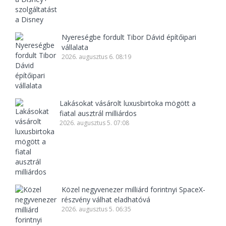
Nyereségbe fordult Tibor Dávid építőipari
vállalata
2026. augusztus 6. 08:19
Lakásokat vásárolt luxusbirtoka mögött a
fiatal ausztrál milliárdos
2026. augusztus 5. 07:08
Közel negyvenezer milliárd forintnyi SpaceX-
részvény válhat eladhatóvá
2026. augusztus 5. 06:35