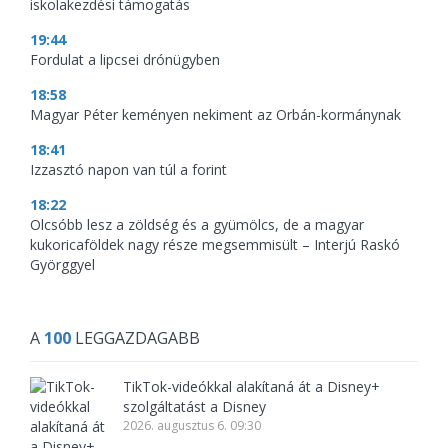
iskolakezdési támogatás
19:44
Fordulat a lipcsei drónügyben
18:58
Magyar Péter keményen nekiment az Orbán-kormánynak
18:41
Izzasztó napon van túl a forint
18:22
Olcsóbb lesz a zöldség és a gyümölcs, de a magyar
kukoricaföldek nagy része megsemmisült – Interjú Raskó
Györggyel
A
100
LEGGAZDAGABB
TikTok-videókkal alakítaná át a Disney+
szolgáltatást a Disney
2026. augusztus 6. 09:30