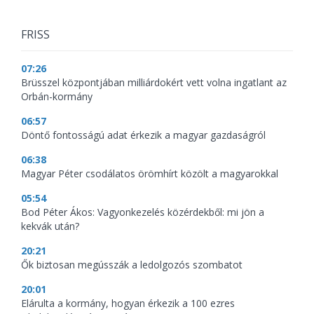
FRISS
07:26
Brüsszel központjában milliárdokért vett volna ingatlant az
Orbán-kormány
06:57
Döntő fontosságú adat érkezik a magyar gazdaságról
06:38
Magyar Péter csodálatos örömhírt közölt a magyarokkal
05:54
Bod Péter Ákos: Vagyonkezelés közérdekből: mi jön a
kekvák után?
20:21
Ők biztosan megússzák a ledolgozós szombatot
20:01
Elárulta a kormány, hogyan érkezik a 100 ezres