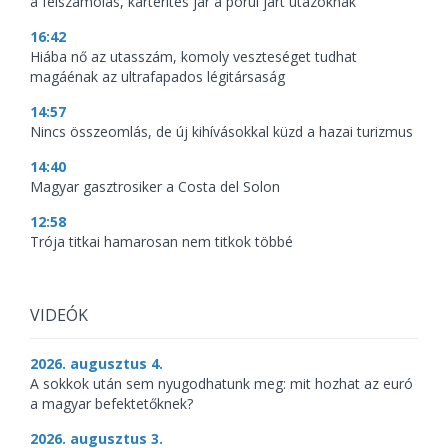
a felszámolás, kártérítés jár a pórul járt utazóknak
16:42
Hiába nő az utasszám, komoly veszteséget tudhat
magáénak az ultrafapados légitársaság
14:57
Nincs összeomlás, de új kihívásokkal küzd a hazai turizmus
14:40
Magyar gasztrosiker a Costa del Solon
12:58
Trója titkai hamarosan nem titkok többé
VIDEÓK
2026. augusztus 4.
A sokkok után sem nyugodhatunk meg: mit hozhat az euró
a magyar befektetőknek?
2026. augusztus 3.