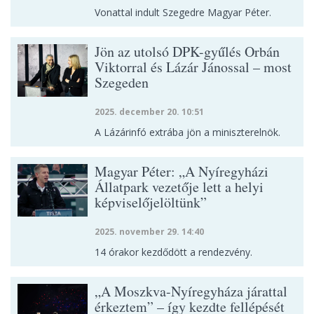
Vonattal indult Szegedre Magyar Péter.
Jön az utolsó DPK-gyűlés Orbán
Viktorral és Lázár Jánossal – most
Szegeden
2025. december 20. 10:51
A Lázárinfó extrába jön a miniszterelnök.
Magyar Péter: „A Nyíregyházi
Állatpark vezetője lett a helyi
képviselőjelöltünk”
2025. november 29. 14:40
14 órakor kezdődött a rendezvény.
„A Moszkva-Nyíregyháza járattal
érkeztem” – így kezdte fellépését