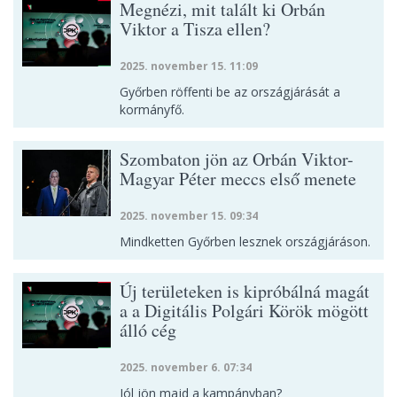
Megnézi, mit talált ki Orbán
Viktor a Tisza ellen?
2025. november 15. 11:09
Győrben röffenti be az országjárását a
kormányfő.
Szombaton jön az Orbán Viktor-
Magyar Péter meccs első menete
2025. november 15. 09:34
Mindketten Győrben lesznek országjáráson.
Új területeken is kipróbálná magát
a a Digitális Polgári Körök mögött
álló cég
2025. november 6. 07:34
Jól jön majd a kampányban?