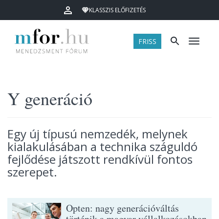
KLASSZIS ELŐFIZETÉS
FRISS
Menü
Y generáció
Egy új típusú nemzedék, melynek
kialakulásában a technika száguldó
fejlődése játszott rendkívül fontos
szerepet.
Opten: nagy generációváltás
történik a magyar vállalkozásokban