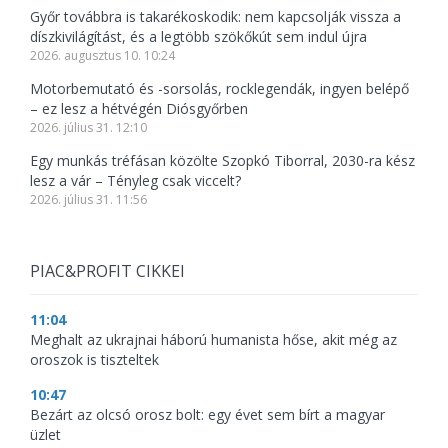
Győr továbbra is takarékoskodik: nem kapcsolják vissza a
díszkivilágítást, és a legtöbb szökőkút sem indul újra
2026. augusztus 10. 10:24
Motorbemutató és -sorsolás, rocklegendák, ingyen belépő
– ez lesz a hétvégén Diósgyőrben
2026. július 31. 12:10
Egy munkás tréfásan közölte Szopkó Tiborral, 2030-ra kész
lesz a vár – Tényleg csak viccelt?
2026. július 31. 11:56
PIAC&PROFIT CIKKEI
11:04
Meghalt az ukrajnai háború humanista hőse, akit még az
oroszok is tiszteltek
10:47
Bezárt az olcsó orosz bolt: egy évet sem bírt a magyar
üzlet