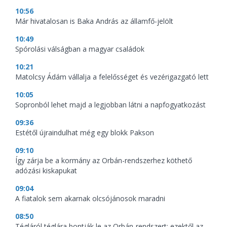
10:56
Már hivatalosan is Baka András az államfő-jelölt
10:49
Spórolási válságban a magyar családok
10:21
Matolcsy Ádám vállalja a felelősséget és vezérigazgató lett
10:05
Sopronból lehet majd a legjobban látni a napfogyatkozást
09:36
Estétől újraindulhat még egy blokk Pakson
09:10
Így zárja be a kormány az Orbán-rendszerhez köthető
adózási kiskapukat
09:04
A fiatalok sem akarnak olcsójánosok maradni
08:50
Tégláról téglára bontják le az Orbán-rendszert: ezektől az