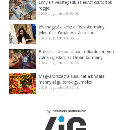
Ennyiért vesztegetik az eurót csütörtök
reggel
2026. augusztus 6. 07:08
Jóváhagyták: kész a Tisza-kormány
jelentése, Orbán Anitán a sor
2026. augusztus 4. 06:58
Brüsszel központjában milliárdokért vett
volna ingatlant az Orbán-kormány
2026. augusztus 7. 07:26
Magyarországra zúdulhat a brutális
mennyiségű török gyümölcs
2026. augusztus 4. 12:58
Együttműködő partnerünk: