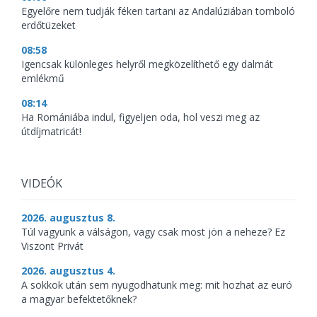
Egyelőre nem tudják féken tartani az Andalúziában tomboló
erdőtüzeket
08:58
Igencsak különleges helyről megközelíthető egy dalmát
emlékmű
08:14
Ha Romániába indul, figyeljen oda, hol veszi meg az
útdíjmatricát!
VIDEÓK
2026. augusztus 8.
Túl vagyunk a válságon, vagy csak most jön a neheze? Ez
Viszont Privát
2026. augusztus 4.
A sokkok után sem nyugodhatunk meg: mit hozhat az euró
a magyar befektetőknek?