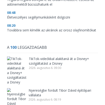
adónemektől búcsúzhatunk el
08:48
Életveszélyes segélymunkásként dolgozni
08:20
Továbbra sem kímélik az ukránok az orosz olajfinomítókat
A
100
LEGGAZDAGABB
TikTok-videókkal alakítaná át a Disney+
szolgáltatást a Disney
2026. augusztus 6. 09:30
Nyereségbe fordult Tibor Dávid építőipari
vállalata
2026. augusztus 6. 08:19