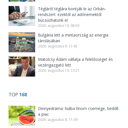
Tégláról téglára bontják le az Orbán-
rendszert: ezektől az adónemektől
búcsúzhatunk el
2026. augusztus 10. 08:50
Bulgária lett a mintaország az energia
tárolásában
2026. augusztus 9. 11:43
Matolcsy Ádám vállalja a felelősséget és
vezérigazgató lett
2026. augusztus 10. 10:21
TOP
168
Dinnyedráma: hiába finom csemege, bedőlt
a piac
2026. augusztus 8. 11:39