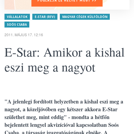
FOGLALJA LE HELYÉT MOST >>
VÁLLALATOK
E-STAR (RFV)
MAGYAR CÉGEK KÜLFÖLDÖN
SOÓS CSABA
2011. MÁJUS 17. 12:16
E-Star: Amikor a kishal
eszi meg a nagyot
"A jelenlegi fordított helyzetben a kishal eszi meg a
nagyot, a közeljövőben egy kétszer akkora E-Star
születhet meg, mint eddig" - mondta a hétfőn
bejelentett lengyel akvizícióval kapcsolatban Soós
Csaba, a társaság igazgatóságának elnöke. A