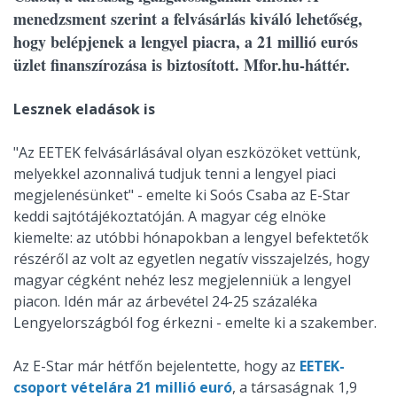
menedzsment szerint a felvásárlás kiváló lehetőség,
hogy belépjenek a lengyel piacra, a 21 millió eurós
üzlet finanszírozása is biztosított. Mfor.hu-háttér.
Lesznek eladások is
"Az EETEK felvásárlásával olyan eszközöket vettünk,
melyekkel azonnalivá tudjuk tenni a lengyel piaci
megjelenésünket" - emelte ki Soós Csaba az E-Star
keddi sajtótájékoztatóján. A magyar cég elnöke
kiemelte: az utóbbi hónapokban a lengyel befektetők
részéről az volt az egyetlen negatív visszajelzés, hogy
magyar cégként nehéz lesz megjelenniük a lengyel
piacon. Idén már az árbevétel 24-25 százaléka
Lengyelországból fog érkezni - emelte ki a szakember.
Az E-Star már hétfőn bejelentette, hogy az
EETEK-
csoport vételára 21 millió euró
, a társaságnak 1,9