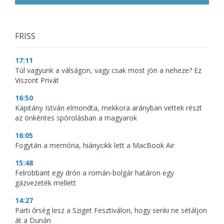
FRISS
17:11
Túl vagyunk a válságon, vagy csak most jön a neheze? Ez
Viszont Privát
16:50
Kapitány István elmondta, mekkora arányban vettek részt
az önkéntes spórolásban a magyarok
16:05
Fogytán a memória, hiánycikk lett a MacBook Air
15:48
Felrobbant egy drón a román-bolgár határon egy
gázvezeték mellett
14:27
Parti őrség lesz a Sziget Fesztiválon, hogy senki ne sétáljon
át a Dunán