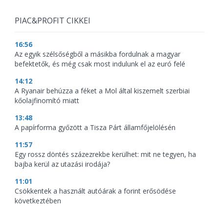
PIAC&PROFIT CIKKEI
16:56
Az egyik szélsőségből a másikba fordulnak a magyar
befektetők, és még csak most indulunk el az euró felé
14:12
A Ryanair behúzza a féket a Mol által kiszemelt szerbiai
kőolajfinomító miatt
13:48
A papírforma győzött a Tisza Párt államfőjelölésén
11:57
Egy rossz döntés százezrekbe kerülhet: mit ne tegyen, ha
bajba kerül az utazási irodája?
11:01
Csökkentek a használt autóárak a forint erősödése
következtében