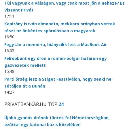
Túl vagyunk a válságon, vagy csak most jön a neheze? Ez
Viszont Privát
17:11
Kapitány István elmondta, mekkora arányban vettek
részt az önkéntes spórolásban a magyarok
16:50
Fogytán a memória, hiánycikk lett a MacBook Air
16:05
Felrobbant egy drón a román-bolgár határon egy
gázvezeték mellett
15:48
Parti őrség lesz a Sziget Fesztiválon, hogy senki ne
sétáljon át a Dunán
14:27
PRIVÁTBANKÁR.HU TOP
24
Újabb gyanús drónok tűntek fel Németországban,
ezúttal egy katonai bázis közelében