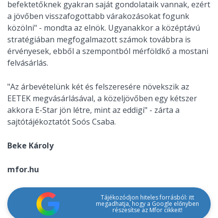
befektetőknek gyakran saját gondolataik vannak, ezért
a jövőben visszafogottabb várakozásokat fogunk
közölni" - mondta az elnök. Ugyanakkor a középtávú
stratégiában megfogalmazott számok továbbra is
érvényesek, ebből a szempontból mérföldkő a mostani
felvásárlás.
"Az árbevételünk két és felszeresére növekszik az
EETEK megvásárlásával, a közeljövőben egy kétszer
akkora E-Star jön létre, mint az eddigi" - zárta a
sajtótájékoztatót Soós Csaba.
Beke Károly
mfor.hu
Tájékozódjon hiteles forrásból: itt
megadhatja, hogy a Google előnyben
részesítse az Mfor cikkeit!