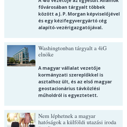
A 4iG vezetője az Egyesült Államok
fővárosában tárgyalt többek
között a J. P. Morgan képviselőjével
és egy kézifegyvergyártó cég
alapító-vezérigazgatójával.
Washingtonban tárgyalt a 4iG
elnöke
A magyar vállalat vezetője
kormányzati szereplőkkel is
asztalhoz ült, és az első magyar
geostacionárius távközlési
műholdról is egyeztetett.
Nem léphetnek a magyar
hatóságok a külföldi utazási iroda