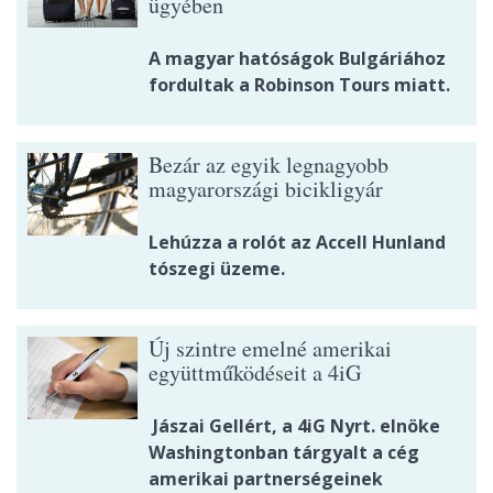
ügyében
A magyar hatóságok Bulgáriához
fordultak a Robinson Tours miatt.
Bezár az egyik legnagyobb
magyarországi bicikligyár
Lehúzza a rolót az Accell Hunland
tószegi üzeme.
Új szintre emelné amerikai
együttműködéseit a 4iG
Jászai Gellért, a 4iG Nyrt. elnöke
Washingtonban tárgyalt a cég
amerikai partnerségeinek