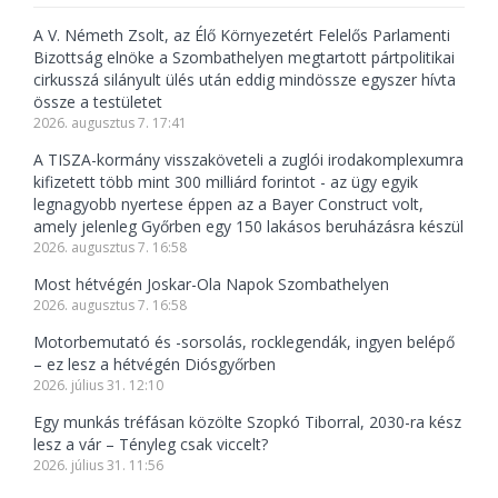
A V. Németh Zsolt, az Élő Környezetért Felelős Parlamenti
Bizottság elnöke a Szombathelyen megtartott pártpolitikai
cirkusszá silányult ülés után eddig mindössze egyszer hívta
össze a testületet
2026. augusztus 7. 17:41
A TISZA-kormány visszaköveteli a zuglói irodakomplexumra
kifizetett több mint 300 milliárd forintot - az ügy egyik
legnagyobb nyertese éppen az a Bayer Construct volt,
amely jelenleg Győrben egy 150 lakásos beruházásra készül
2026. augusztus 7. 16:58
Most hétvégén Joskar-Ola Napok Szombathelyen
2026. augusztus 7. 16:58
Motorbemutató és -sorsolás, rocklegendák, ingyen belépő
– ez lesz a hétvégén Diósgyőrben
2026. július 31. 12:10
Egy munkás tréfásan közölte Szopkó Tiborral, 2030-ra kész
lesz a vár – Tényleg csak viccelt?
2026. július 31. 11:56