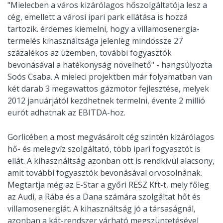
"Mielecben a város kizárólagos hőszolgáltatója lesz a
cég, emellett a városi ipari park ellátása is hozzá
tartozik. érdemes kiemelni, hogy a villamosenergia-
termelés kihasználtsága jelenleg mindössze 27
százalékos az üzemben, további fogyasztók
bevonásával a hatékonyság növelhető" - hangsúlyozta
Soós Csaba. A mieleci projektben már folyamatban van
két darab 3 megawattos gázmotor fejlesztése, melyek
2012 januárjától kezdhetnek termelni, évente 2 millió
eurót adhatnak az EBITDA-hoz.
Gorlicében a most megvásárolt cég szintén kizárólagos
hő- és melegvíz szolgáltató, több ipari fogyasztót is
ellát. A kihasználtság azonban ott is rendkívül alacsony,
amit további fogyasztók bevonásával orvosolnának.
Megtartja még az E-Star a győri RESZ Kft-t, mely főleg
az Audi, a Rába és a Dana számára szolgáltat hőt és
villamosenergiát. A kihasználtság jó a társaságnál,
azonban a kát-rendszer várható megszüntetésével