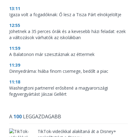
13:11
Igaza volt a fogadóknak: Ő lesz a Tisza Párt elnökjelöltje
12:55
Jöhetnek a 35 perces órák és a kevesebb házi feladat: ezek
a változások várhatók az iskolákban
11:59
A Balatonon már sziesztáznak az éttermek
11:39
Dinnyedráma: hiába finom csemege, bedőlt a piac
11:18
Washingtoni partnerrel erősítené a magyarországi
fegyvergyártást Jászai Gellért
A
100
LEGGAZDAGABB
TikTok-videókkal alakítaná át a Disney+