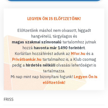
LEGYEN ÖN IS ELŐFIZETŐNK!
Előfizetőink máshol nem olvasott, higgadt
hangvételű, tárgyilagos és
magas szakmai színvonalú
tartalomhoz jutnak
hozzá
havonta már 1490 forintért
.
Korlátlan hozzáférést adunk az
Mfor.hu
és a
Privátbankár.hu
tartalmaihoz is, a Klub csomag
pedig a
hirdetés nélküli
olvasási lehetőséget is
tartalmazza.
Mi nap mint nap bizonyítani fogunk!
Legyen Ön is
előfizetőnk!
FRISS