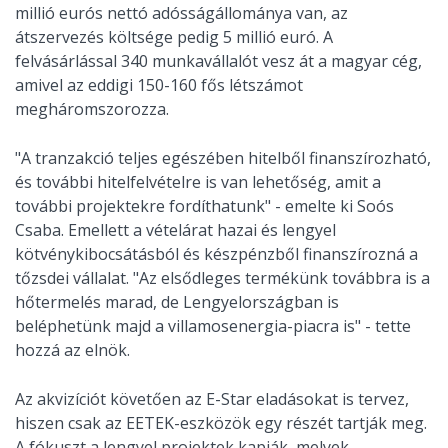
millió eurós nettó adósságállománya van, az
átszervezés költsége pedig 5 millió euró. A
felvásárlással 340 munkavállalót vesz át a magyar cég,
amivel az eddigi 150-160 fős létszámot
megháromszorozza.
"A tranzakció teljes egészében hitelből finanszírozható,
és további hitelfelvételre is van lehetőség, amit a
további projektekre fordíthatunk" - emelte ki Soós
Csaba. Emellett a vételárat hazai és lengyel
kötvénykibocsátásból és készpénzből finanszírozná a
tőzsdei vállalat. "Az elsődleges termékünk továbbra is a
hőtermelés marad, de Lengyelországban is
beléphetünk majd a villamosenergia-piacra is" - tette
hozzá az elnök.
Az akvizíciót követően az E-Star eladásokat is tervez,
hiszen csak az EETEK-eszközök egy részét tartják meg.
A fókuszt a lengyel projektek kapják, melyek