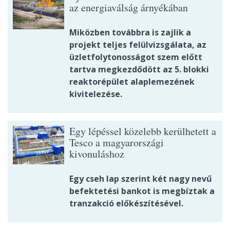
az energiaválság árnyékában
Miközben továbbra is zajlik a
projekt teljes felülvizsgálata, az
üzletfolytonosságot szem előtt
tartva megkezdődött az 5. blokki
reaktorépület alaplemezének
kivitelezése.
Egy lépéssel közelebb kerülhetett a
Tesco a magyarországi
kivonuláshoz
Egy cseh lap szerint két nagy nevű
befektetési bankot is megbíztak a
tranzakció előkészítésével.