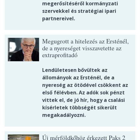
megerősítéséről kormányzati
szervekkel és stratégiai ipari
partnereivel.
Megugrott a hitelezés az Ersténél,
de a nyereséget visszavetette az
extraprofitadó
Lendületesen bővültek az
állományok az Ersténél, de a
nyereség az ötödével csökkent az
első félévben. Az adók sok pénzt
vittek el, de jó hír, hogy a csalási
kísérletek többségét sikerült
megakadályozni.
Új mérföldkőhöz érkezett Paks 2