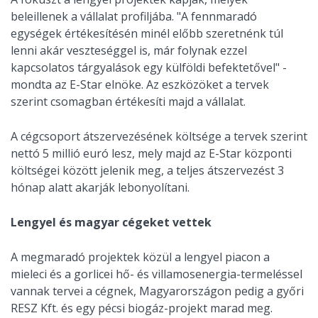
beleillenek a vállalat profiljába. "A fennmaradó
egységek értékesítésén minél előbb szeretnénk túl
lenni akár veszteséggel is, már folynak ezzel
kapcsolatos tárgyalások egy külföldi befektetővel" -
mondta az E-Star elnöke. Az eszközöket a tervek
szerint csomagban értékesíti majd a vállalat.
A cégcsoport átszervezésének költsége a tervek szerint
nettó 5 millió euró lesz, mely majd az E-Star központi
költségei között jelenik meg, a teljes átszervezést 3
hónap alatt akarják lebonyolítani.
Lengyel és magyar cégeket vettek
A megmaradó projektek közül a lengyel piacon a
mieleci és a gorlicei hő- és villamosenergia-termeléssel
vannak tervei a cégnek, Magyarországon pedig a győri
RESZ Kft. és egy pécsi biogáz-projekt marad meg.