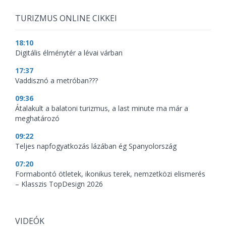
TURIZMUS ONLINE CIKKEI
18:10
Digitális élménytér a lévai várban
17:37
Vaddisznó a metróban???
09:36
Átalakult a balatoni turizmus, a last minute ma már a
meghatározó
09:22
Teljes napfogyatkozás lázában ég Spanyolország
07:20
Formabontó ötletek, ikonikus terek, nemzetközi elismerés
– Klasszis TopDesign 2026
VIDEÓK