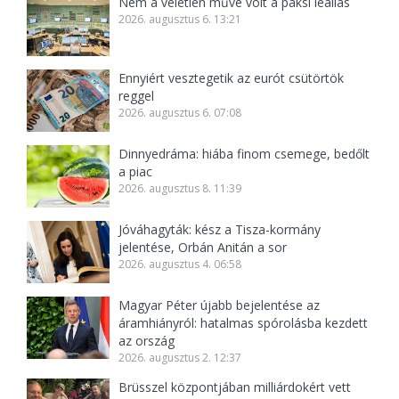
Nem a véletlen műve volt a paksi leállás
2026. augusztus 6. 13:21
Ennyiért vesztegetik az eurót csütörtök
reggel
2026. augusztus 6. 07:08
Dinnyedráma: hiába finom csemege, bedőlt
a piac
2026. augusztus 8. 11:39
Jóváhagyták: kész a Tisza-kormány
jelentése, Orbán Anitán a sor
2026. augusztus 4. 06:58
Magyar Péter újabb bejelentése az
áramhiányról: hatalmas spórolásba kezdett
az ország
2026. augusztus 2. 12:37
Brüsszel központjában milliárdokért vett