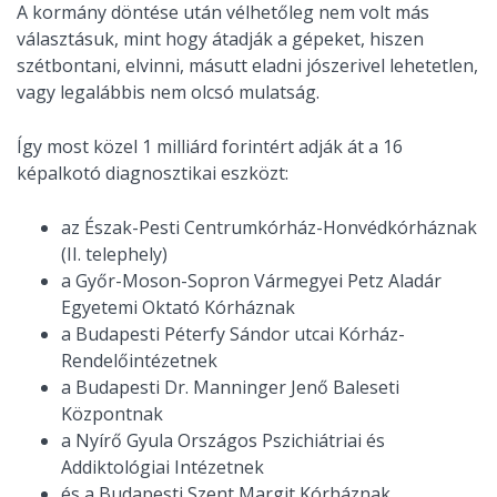
A kormány döntése után vélhetőleg nem volt más
választásuk, mint hogy átadják a gépeket, hiszen
szétbontani, elvinni, másutt eladni jószerivel lehetetlen,
vagy legalábbis nem olcsó mulatság.
Így most közel 1 milliárd forintért adják át a 16
képalkotó diagnosztikai eszközt:
az Észak-Pesti Centrumkórház-Honvédkórháznak
(II. telephely)
a Győr-Moson-Sopron Vármegyei Petz Aladár
Egyetemi Oktató Kórháznak
a Budapesti Péterfy Sándor utcai Kórház-
Rendelőintézetnek
a Budapesti Dr. Manninger Jenő Baleseti
Központnak
a Nyírő Gyula Országos Pszichiátriai és
Addiktológiai Intézetnek
és a Budapesti Szent Margit Kórháznak.