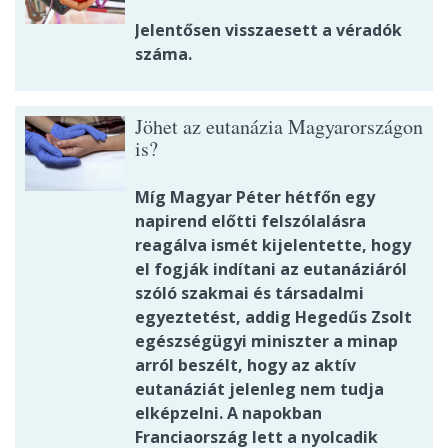
Jelentősen visszaesett a véradók
száma.
Jöhet az eutanázia Magyarországon
is?
Míg Magyar Péter hétfőn egy
napirend előtti felszólalásra
reagálva ismét kijelentette, hogy
el fogják indítani az eutanáziáról
szóló szakmai és társadalmi
egyeztetést, addig Hegedűs Zsolt
egészségügyi miniszter a minap
arról beszélt, hogy az aktív
eutanáziát jelenleg nem tudja
elképzelni. A napokban
Franciaország lett a nyolcadik