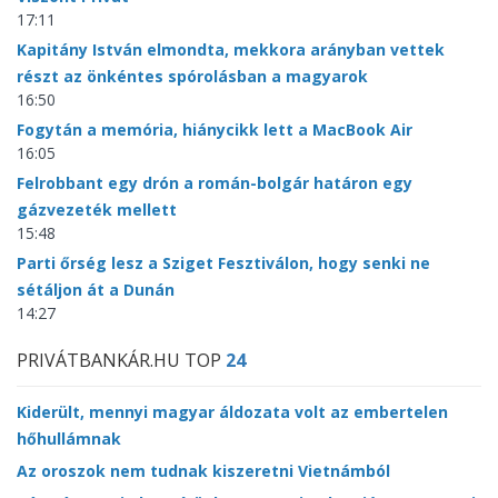
17:11
Kapitány István elmondta, mekkora arányban vettek
részt az önkéntes spórolásban a magyarok
16:50
Fogytán a memória, hiánycikk lett a MacBook Air
16:05
Felrobbant egy drón a román-bolgár határon egy
gázvezeték mellett
15:48
Parti őrség lesz a Sziget Fesztiválon, hogy senki ne
sétáljon át a Dunán
14:27
PRIVÁTBANKÁR.HU TOP
24
Kiderült, mennyi magyar áldozata volt az embertelen
hőhullámnak
Az oroszok nem tudnak kiszeretni Vietnámból