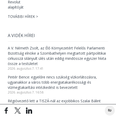
TOVÁBBI HÍREK >
A VIDÉK HÍREI
A V. Németh Zsolt, az Élő Környezetért Felelős Parlamenti
Bizottság elnöke a Szombathelyen megtartott pártpolitikai
cirkusszá silányult ülés után eddig mindössze egyszer hívta
össze a testületet
2026. augusztus 7. 17:41
Pintér Bence: egyelőre nincs szükség vízkorlátozásra,
ugyanakkor a város több energiatakarékossági és
vízmegtakarítási intézkedést is bevezetett
2026. augusztus 7. 16:58
Régióvezető lett a TISZÁ-nál az exjobbikos Szalai Bálint
2026. augusztus 7. 16:58
8p
Motorbemutató és -sorsolás, rocklegendák, ingyen belépő