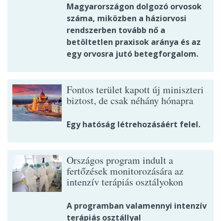
Magyarországon dolgozó orvosok
száma, miközben a háziorvosi
rendszerben tovább nő a
betöltetlen praxisok aránya és az
egy orvosra jutó betegforgalom.
Fontos terület kapott új miniszteri
biztost, de csak néhány hónapra
Egy hatóság létrehozásáért felel.
Országos program indult a
fertőzések monitorozására az
intenzív terápiás osztályokon
A programban valamennyi intenzív
terápiás osztállyal