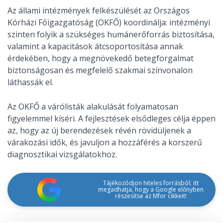
Az állami intézmények felkészülését az Országos
Kórházi Főigazgatóság (OKFŐ) koordinálja: intézményi
szinten folyik a szükséges humánerőforrás biztosítása,
valamint a kapacitások átcsoportosítása annak
érdekében, hogy a megnövekedő betegforgalmat
biztonságosan és megfelelő szakmai színvonalon
láthassák el.
Az OKFŐ a várólisták alakulását folyamatosan
figyelemmel kíséri. A fejlesztések elsődleges célja éppen
az, hogy az új berendezések révén rövidüljenek a
várakozási idők, és javuljon a hozzáférés a korszerű
diagnosztikai vizsgálatokhoz.
Tájékozódjon hiteles forrásból: itt
megadhatja, hogy a Google előnyben
részesítse az Mfor cikkeit!