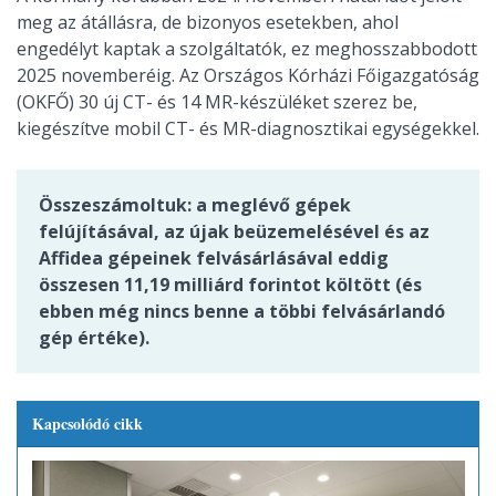
meg az átállásra, de bizonyos esetekben, ahol
engedélyt kaptak a szolgáltatók, ez meghosszabbodott
2025 novemberéig. Az Országos Kórházi Főigazgatóság
(OKFŐ) 30 új CT- és 14 MR-készüléket szerez be,
kiegészítve mobil CT- és MR-diagnosztikai egységekkel.
Összeszámoltuk: a meglévő gépek
felújításával, az újak beüzemelésével és az
Affidea gépeinek felvásárlásával eddig
összesen 11,19 milliárd forintot költött (és
ebben még nincs benne a többi felvásárlandó
gép értéke).
Kapcsolódó cikk