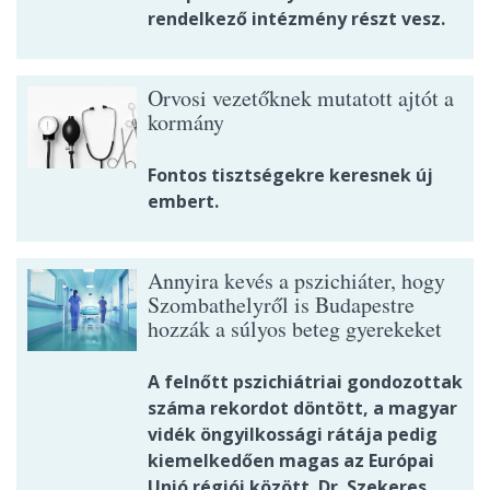
rendelkező intézmény részt vesz.
Orvosi vezetőknek mutatott ajtót a
kormány
Fontos tisztségekre keresnek új
embert.
Annyira kevés a pszichiáter, hogy
Szombathelyről is Budapestre
hozzák a súlyos beteg gyerekeket
A felnőtt pszichiátriai gondozottak
száma rekordot döntött, a magyar
vidék öngyilkossági rátája pedig
kiemelkedően magas az Európai
Unió régiói között. Dr. Szekeres