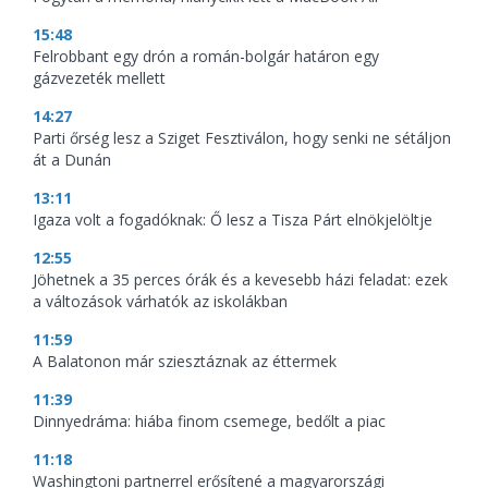
15:48
Felrobbant egy drón a román-bolgár határon egy
gázvezeték mellett
14:27
Parti őrség lesz a Sziget Fesztiválon, hogy senki ne sétáljon
át a Dunán
13:11
Igaza volt a fogadóknak: Ő lesz a Tisza Párt elnökjelöltje
12:55
Jöhetnek a 35 perces órák és a kevesebb házi feladat: ezek
a változások várhatók az iskolákban
11:59
A Balatonon már sziesztáznak az éttermek
11:39
Dinnyedráma: hiába finom csemege, bedőlt a piac
11:18
Washingtoni partnerrel erősítené a magyarországi