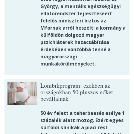
György, a mentális egészségügyi
ellátórendszer fejlesztéséért
felelős miniszteri biztos az
Mfornak arról beszélt: a kormány a
külföldön dolgozó magyar
pszichiáterek hazacsábítása
érdekében vonzóbbá tenné a
magyarországi
munkakörülményeket.
Lombikprogram: ezekben az
országokban 50 pluszos nőket
bevállalnak
50 év felett a teherbeesés esélye 1
százalék alatt mozog. Ezért egyes
külföldi klinikák a piaci rést