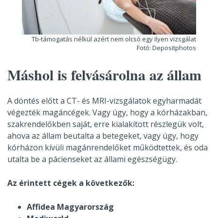
Tb-támogatás nélkül azért nem olcsó egy ilyen vizsgálat
Fotó: Depositphotos
Máshol is felvásárolna az állam
A döntés előtt a CT- és MRI-vizsgálatok egyharmadát
végezték magáncégek. Vagy úgy, hogy a kórházakban,
szakrendelőkben saját, erre kialakított részlegük volt,
ahova az állam beutalta a betegeket, vagy úgy, hogy
kórházon kívüli magánrendelőket működtettek, és oda
utalta be a pácienseket az állami egészségügy.
Az érintett cégek a következők:
Affidea Magyarország