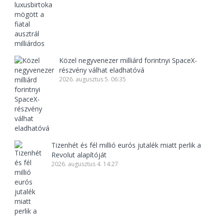
Közel negyvenezer milliárd forintnyi SpaceX-
részvény válhat eladhatóvá
2026. augusztus 5. 06:35
Tizenhét és fél millió eurós jutalék miatt perlik a
Revolut alapítóját
2026. augusztus 4. 14:27