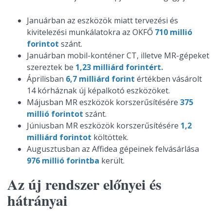
Januárban az eszközök miatt tervezési és
kivitelezési munkálatokra az OKFŐ
710 millió
forintot
szánt.
Januárban mobil-konténer CT, illetve MR-gépeket
szereztek be
1,23 milliárd forintért.
Áprilisban
6,7 milliárd forint
értékben vásárolt
14 kórháznak új képalkotó eszközöket.
Májusban MR eszközök korszerűsítésére
375
millió forintot
szánt.
Júniusban MR eszközök korszerűsítésére
1,2
milliárd forintot
költöttek.
Augusztusban az Affidea gépeinek felvásárlása
976 millió forintba
került.
Az új rendszer előnyei és
hátrányai