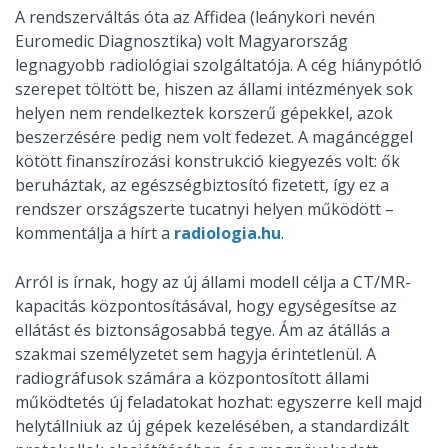
A rendszerváltás óta az Affidea (leánykori nevén
Euromedic Diagnosztika) volt Magyarország
legnagyobb radiológiai szolgáltatója. A cég hiánypótló
szerepet töltött be, hiszen az állami intézmények sok
helyen nem rendelkeztek korszerű gépekkel, azok
beszerzésére pedig nem volt fedezet. A magáncéggel
kötött finanszírozási konstrukció kiegyezés volt: ők
beruháztak, az egészségbiztosító fizetett, így ez a
rendszer országszerte tucatnyi helyen működött –
kommentálja a hírt a
radiologia.hu
.
Arról is írnak, hogy az új állami modell célja a CT/MR-
kapacitás központosításával, hogy egységesítse az
ellátást és biztonságosabbá tegye. Ám az átállás a
szakmai személyzetet sem hagyja érintetlenül. A
radiográfusok számára a központosított állami
működtetés új feladatokat hozhat: egyszerre kell majd
helytállniuk az új gépek kezelésében, a standardizált