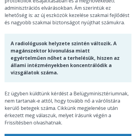
protokollok elsajátításában és a megnövekedett
adminisztrációs elvárásokban. Ám szerintük ez
lehetőség is: az új eszközök kezelése szakmai fejlődést
és nagyobb szakmai biztonságot nyújthat számukra.
A radiológusok helyzete szintén változik. A
magánszektor kivonulása miatt
egyértelműen nőhet a terhelésük, hiszen az
állami intézményekben koncentrálódik a
vizsgálatok száma.
Ez ügyben küldtünk kérdést a Belügyminisztériumnak,
nem tartanak-e attól, hogy tovább nő a várólistára
kerülő betegek száma. Cikkünk megjelenése után
érkezett meg válaszuk, melyet írásunk végén a
Frissítésben olvashatnak.