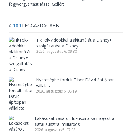
fegyvergyártást Jászai Gellért
A
100
LEGGAZDAGABB
TikTok-videókkal alakítaná át a Disney+
szolgáltatást a Disney
2026. augusztus 6. 09:30
Nyereségbe fordult Tibor Dávid építőipari
vállalata
2026. augusztus 6. 08:19
Lakásokat vásárolt luxusbirtoka mögött a
fiatal ausztrál milliárdos
2026. augusztus 5. 07:08