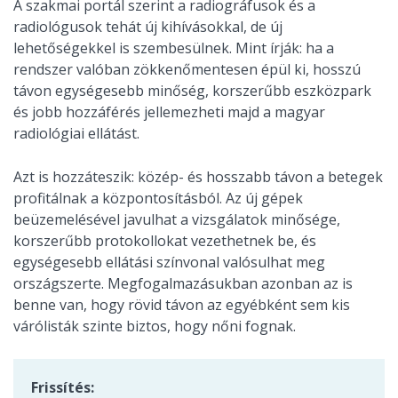
A szakmai portál szerint a radiográfusok és a
radiológusok tehát új kihívásokkal, de új
lehetőségekkel is szembesülnek. Mint írják: ha a
rendszer valóban zökkenőmentesen épül ki, hosszú
távon egységesebb minőség, korszerűbb eszközpark
és jobb hozzáférés jellemezheti majd a magyar
radiológiai ellátást.
Azt is hozzáteszik: közép- és hosszabb távon a betegek
profitálnak a központosításból. Az új gépek
beüzemelésével javulhat a vizsgálatok minősége,
korszerűbb protokollokat vezethetnek be, és
egységesebb ellátási színvonal valósulhat meg
országszerte. Megfogalmazásukban azonban az is
benne van, hogy rövid távon az egyébként sem kis
várólisták szinte biztos, hogy nőni fognak.
Frissítés: