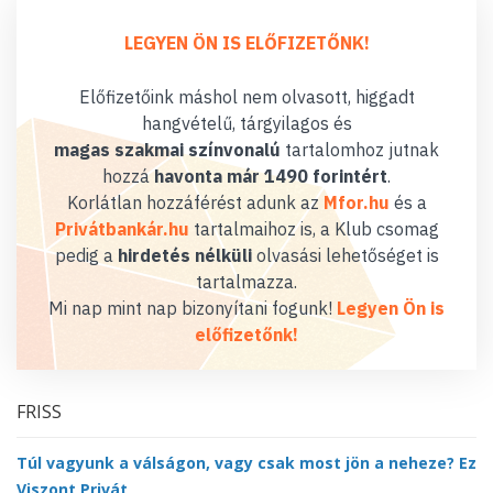
LEGYEN ÖN IS ELŐFIZETŐNK!
Előfizetőink máshol nem olvasott, higgadt
hangvételű, tárgyilagos és
magas szakmai színvonalú
tartalomhoz jutnak
hozzá
havonta már 1490 forintért
.
Korlátlan hozzáférést adunk az
Mfor.hu
és a
Privátbankár.hu
tartalmaihoz is, a Klub csomag
pedig a
hirdetés nélküli
olvasási lehetőséget is
tartalmazza.
Mi nap mint nap bizonyítani fogunk!
Legyen Ön is
előfizetőnk!
FRISS
Túl vagyunk a válságon, vagy csak most jön a neheze? Ez
Viszont Privát