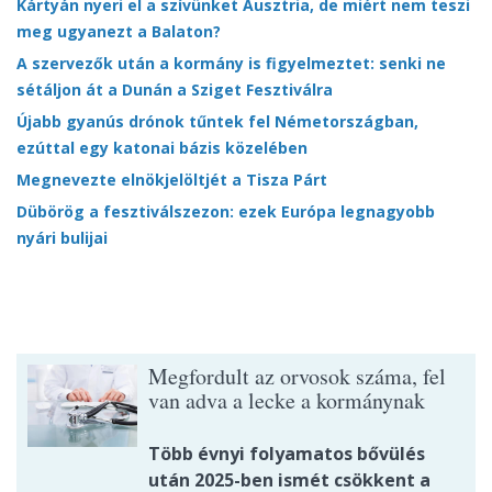
Kártyán nyeri el a szívünket Ausztria, de miért nem teszi
meg ugyanezt a Balaton?
A szervezők után a kormány is figyelmeztet: senki ne
sétáljon át a Dunán a Sziget Fesztiválra
Újabb gyanús drónok tűntek fel Németországban,
ezúttal egy katonai bázis közelében
Megnevezte elnökjelöltjét a Tisza Párt
Dübörög a fesztiválszezon: ezek Európa legnagyobb
nyári bulijai
Megfordult az orvosok száma, fel
van adva a lecke a kormánynak
Több évnyi folyamatos bővülés
után 2025-ben ismét csökkent a