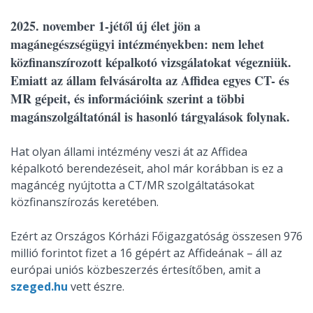
2025. november 1-jétől új élet jön a
magánegészségügyi intézményekben: nem lehet
közfinanszírozott képalkotó vizsgálatokat végezniük.
Emiatt az állam felvásárolta az Affidea egyes CT- és
MR gépeit, és információink szerint a többi
magánszolgáltatónál is hasonló tárgyalások folynak.
Hat olyan állami intézmény veszi át az Affidea
képalkotó berendezéseit, ahol már korábban is ez a
magáncég nyújtotta a CT/MR szolgáltatásokat
közfinanszírozás keretében.
Ezért az Országos Kórházi Főigazgatóság összesen 976
millió forintot fizet a 16 gépért az Affideának – áll az
európai uniós közbeszerzés értesítőben, amit a
szeged.hu
vett észre.