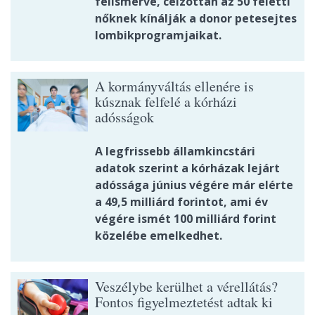
felismerve, célzottan az 50 feletti
nőknek kínálják a donor petesejtes
lombikprogramjaikat.
A kormányváltás ellenére is
kúsznak felfelé a kórházi
adósságok
A legfrissebb államkincstári
adatok szerint a kórházak lejárt
adóssága június végére már elérte
a 49,5 milliárd forintot, ami év
végére ismét 100 milliárd forint
közelébe emelkedhet.
Veszélybe kerülhet a vérellátás?
Fontos figyelmeztetést adtak ki