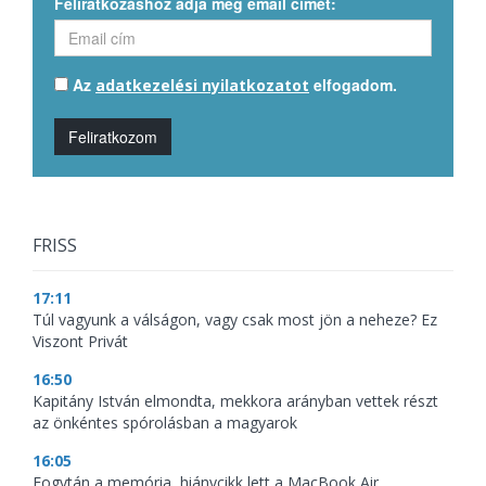
Feliratkozáshoz adja meg email címét:
Az
elfogadom.
adatkezelési nyilatkozatot
Feliratkozom
FRISS
17:11
Túl vagyunk a válságon, vagy csak most jön a neheze? Ez
Viszont Privát
16:50
Kapitány István elmondta, mekkora arányban vettek részt
az önkéntes spórolásban a magyarok
16:05
Fogytán a memória, hiánycikk lett a MacBook Air