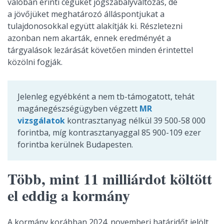
valóban érinti cégüket jogszabályváltozás, de
a jövőjüket meghatározó álláspontjukat a
tulajdonosokkal együtt alakítják ki. Részletezni
azonban nem akarták, ennek eredményét a
tárgyalások lezárását követően minden érintettel
közölni fogják.
Jelenleg egyébként a nem tb-támogatott, tehát
magánegészségügyben végzett
MR
vizsgálatok
kontrasztanyag nélkül 39 500-58 000
forintba, míg kontrasztanyaggal 85 900-109 ezer
forintba kerülnek Budapesten.
Több, mint 11 milliárdot költött
el eddig a kormány
A kormány korábban 2024. novemberi határidőt jelölt