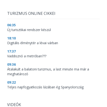
TURIZMUS ONLINE CIKKEI
06:35
Új turisztikai rendszer készül
18:10
Digitális élménytér a lévai várban
17:37
Vaddisznó a metróban???
09:36
Átalakult a balatoni turizmus, a last minute ma már a
meghatározó
09:22
Teljes napfogyatkozás lázában ég Spanyolország
VIDEÓK