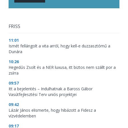
FRISS
11:01
Ismét fellángolt a vita arról, hogy kell-e duzzasztómű a
Dunára
10:26
Hegedűs Zsolt és a NER luxusa, itt biztos nem szállt por a
zsírra
09:57
Itt a bejelentés – Indulhatnak a Baross Gábor
Vasútfejlesztési Terv uniós projektjei
09:42
Lázár János elismerte, hogy hibázott a Fidesz a
vízvédelemben
09:17