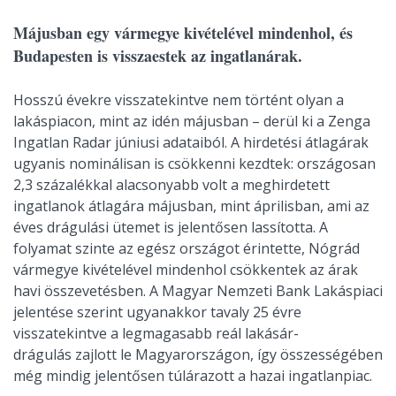
Májusban egy vármegye kivételével mindenhol, és
Budapesten is visszaestek az ingatlanárak.
Hosszú évekre visszatekintve nem történt olyan a
lakáspiacon, mint az idén májusban – derül ki a Zenga
Ingatlan Radar júniusi adataiból. A hirdetési átlagárak
ugyanis nominálisan is csökkenni kezdtek: országosan
2,3 százalékkal alacsonyabb volt a meghirdetett
ingatlanok átlagára májusban, mint áprilisban, ami az
éves drágulási ütemet is jelentősen lassította. A
folyamat szinte az egész országot érintette, Nógrád
vármegye kivételével mindenhol csökkentek az árak
havi összevetésben. A Magyar Nemzeti Bank Lakáspiaci
jelentése szerint ugyanakkor tavaly 25 évre
visszatekintve a legmagasabb reál lakásár-
drágulás zajlott le Magyarországon, így összességében
még mindig jelentősen túlárazott a hazai ingatlanpiac.