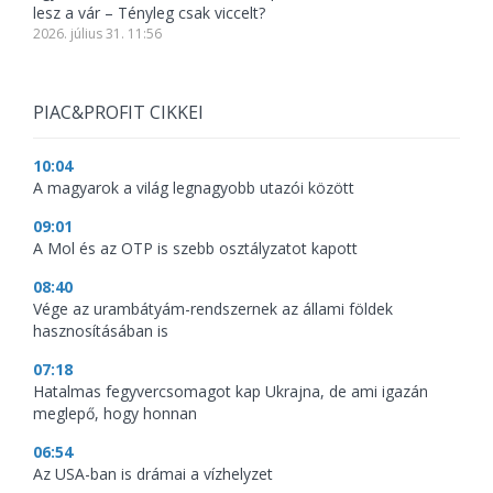
lesz a vár – Tényleg csak viccelt?
2026. július 31. 11:56
PIAC&PROFIT CIKKEI
10:04
A magyarok a világ legnagyobb utazói között
09:01
A Mol és az OTP is szebb osztályzatot kapott
08:40
Vége az urambátyám-rendszernek az állami földek
hasznosításában is
07:18
Hatalmas fegyvercsomagot kap Ukrajna, de ami igazán
meglepő, hogy honnan
06:54
Az USA-ban is drámai a vízhelyzet