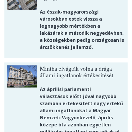
Az észak-magyarországi
városokban estek vissza a
legnagyobb mértékben a
lakásárak a második negyedévben,
a községekben pedig országosan is
árcsökkenés jellemző.
Mintha elvágták volna a drága
állami ingatlanok értékesítését
Az áprilisi parlamenti
választások előtt jóval nagyobb
számban értékesített nagy értékű
állami ingatlanokat a Magyar
Nemzeti Vagyonkezelő, április
közepe óta azonban egyetlen
milliárdos ingatlant sem adtak el.