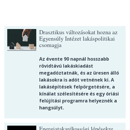
Drasztikus változásokat hozna az
Egyensúly Intézet lakáspolitikai
csomagja
Az évente 90 napnál hosszabb
rövidtávú lakáskiadást
megadóztatnák, és az üresen álló
lakásokra is adót vetnének ki. A
lakásépítések felpörgetésére, a
kínálat szélesítésére és egy óriási
felújítási programra helyeznék a
hangsúlyt.
Energiatakarékossági lépésekre