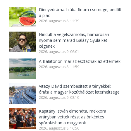
Dinnyedráma: hiába finom csemege, bedőlt
a piac
2026. augusztus 8. 11:39
Elindult a végelszámolás, hamarosan
nyoma sem marad Balásy Gyula két
cégének
2026. augusztus 9. 06:01
A Balatonon már sziesztáznak az éttermek
2026. augusztus 8. 11:59
Vitézy Dávid szembesített a tényekkel:
óriási a magyar közúthálózat leterheltsége
2026. augusztus 9. 08:10
Kapitány István elmondta, mekkora
arányban vettek részt az önkéntes
spórolásban a magyarok
2026. augusztus 8. 16:50