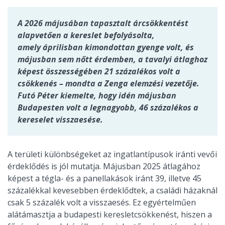
A 2026 májusában tapasztalt árcsökkentést
alapvetően a kereslet befolyásolta,
amely áprilisban kimondottan gyenge volt, és
májusban sem nőtt érdemben, a tavalyi átlaghoz
képest összességében 21 százalékos volt a
csökkenés – mondta a Zenga elemzési vezetője.
Futó Péter kiemelte, hogy idén májusban
Budapesten volt a legnagyobb, 46 százalékos a
kereselet visszaesése.
A területi különbségeket az ingatlantípusok iránti vevői
érdeklődés is jól mutatja. Májusban 2025 átlagához
képest a tégla- és a panellakások iránt 39, illetve 45
százalékkal kevesebben érdeklődtek, a családi házaknál
csak 5 százalék volt a visszaesés. Ez egyértelműen
alátámasztja a budapesti keresletcsökkenést, hiszen a