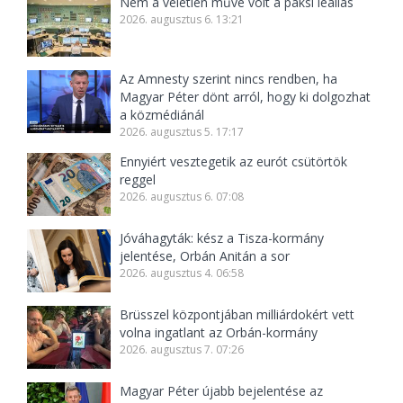
Nem a véletlen műve volt a paksi leállás
2026. augusztus 6. 13:21
Az Amnesty szerint nincs rendben, ha
Magyar Péter dönt arról, hogy ki dolgozhat
a közmédiánál
2026. augusztus 5. 17:17
Ennyiért vesztegetik az eurót csütörtök
reggel
2026. augusztus 6. 07:08
Jóváhagyták: kész a Tisza-kormány
jelentése, Orbán Anitán a sor
2026. augusztus 4. 06:58
Brüsszel központjában milliárdokért vett
volna ingatlant az Orbán-kormány
2026. augusztus 7. 07:26
Magyar Péter újabb bejelentése az