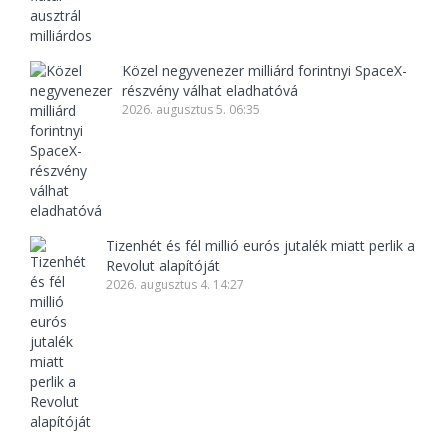
Közel negyvenezer milliárd forintnyi SpaceX-
részvény válhat eladhatóvá
2026. augusztus 5. 06:35
Tizenhét és fél millió eurós jutalék miatt perlik a
Revolut alapítóját
2026. augusztus 4. 14:27