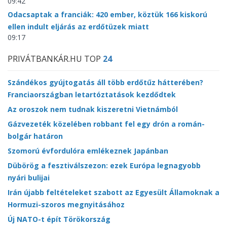
09:42
Odacsaptak a franciák: 420 ember, köztük 166 kiskorú
ellen indult eljárás az erdőtüzek miatt
09:17
PRIVÁTBANKÁR.HU TOP
24
Szándékos gyújtogatás áll több erdőtűz hátterében?
Franciaországban letartóztatások kezdődtek
Az oroszok nem tudnak kiszeretni Vietnámból
Gázvezeték közelében robbant fel egy drón a román-
bolgár határon
Szomorú évfordulóra emlékeznek Japánban
Dübörög a fesztiválszezon: ezek Európa legnagyobb
nyári bulijai
Irán újabb feltételeket szabott az Egyesült Államoknak a
Hormuzi-szoros megnyitásához
Új NATO-t épít Törökország