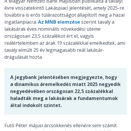
A Magyar Nemzeti Bank májusban publikálta a tavalyi
évre visszatekintő Lakáspiaci jelentését, amely 2025-re
továbbra is erős túlárazottságot állapított meg a hazai
ingatlanpiacra.
Az MNB elemzése
szerint tavaly a
lakásárak éves nominális növekedési üteme
országosan 23,5 százalékot ért el, vagyis
reálértelemben az árak 19 százalékkal emelkedtek, ami
tavaly elmúlt 25 év legmagasabb reál lakásár-
drágulását hozta.
A jegybank jelentésében megjegyezte, hogy
a dinamikus áremelkedés miatt 2025 negyedik
negyedévében országosan 22,5 százalékkal
haladták meg a lakásárak a fundamentumok
által indokolt szintet.
Futó Péter májusi árcsökkenés ellenére sem számít