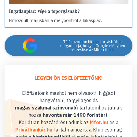
Ingatlanpiac: vége a toporgásnak?
Elmozdult májusban a mélypontról a lakáspiac.
Tájékozódjon hiteles forrásból: itt
megadhatja, hogy a Google előnyben
részesítse az Mfor cikkeit!
LEGYEN ÖN IS ELŐFIZETŐNK!
Előfizetőink máshol nem olvasott, higgadt
hangvételű, tárgyilagos és
magas szakmai színvonalú
tartalomhoz jutnak
hozzá
havonta már 1490 forintért
.
Korlátlan hozzáférést adunk az
Mfor.hu
és a
Privátbankár.hu
tartalmaihoz is, a Klub csomag