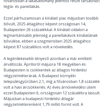
fővárosban a lakásállomány jelentős része társasházi
tégla- és panellakás.
Ezzel párhuzamosan a kínálati piac májusban tovább
bővült, 2025 átlagához képest országosan 14,
Budapesten 26 százalékkal. A kínálati oldalon a
legmarkánsabb jelenség a panellakások kínálatának
bővülése, ebben a szegmensben 2025 átlagához
képest 87 százalékos volt a növekedés.
A legérdekesebb tényező azonban a már említett
árváltozás. Áprilisról májusra 18 megyében és
Budapesten is csökkentek az átlagos hirdetési
négyzetméterárak. A Budapest környéki
településgyűrűben 2,1, míg a fővárosban 1,8 százalék
volt a havi árcsökkenés. Az éves árnövekedési ütem
ezzel Budapesten 6, országosan 12 százalékra lassult.
Májusban a budapesti hirdetési átlagár
négyzetméterenként 1,79 millió forint volt. A