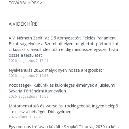
TOVÁBBI HÍREK >
A VIDÉK HÍREI
A V. Németh Zsolt, az Élő Környezetért Felelős Parlamenti
Bizottság elnöke a Szombathelyen megtartott pártpolitikai
cirkusszá silányult ülés után eddig mindössze egyszer hívta
össze a testületet
2026. augusztus 7. 17:41
Nyelvtanulás 2026: melyik nyelv hozza a legtöbbet?
2026. augusztus 7. 16:58
Közösségek, kultúrák és különleges élmények a jubileumi
Savaria Történelmi Karneválon
2026. augusztus 7. 16:58
Motorbemutató és -sorsolás, rocklegendák, ingyen belépő
– ez lesz a hétvégén Diósgyőrben
2026. július 31. 12:10
Egy munkás tréfásan közölte Szopkó Tiborral, 2030-ra kész