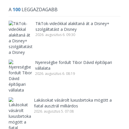
A
100
LEGGAZDAGABB
TikTok-videókkal alakítaná át a Disney+
szolgáltatást a Disney
2026. augusztus 6. 09:30
Nyereségbe fordult Tibor Dávid építőipari
vállalata
2026. augusztus 6. 08:19
Lakásokat vásárolt luxusbirtoka mögött a
fiatal ausztrál milliárdos
2026. augusztus 5. 07:08