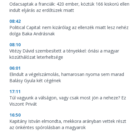
Odacsaptak a franciák: 420 ember, köztük 166 kiskorú ellen
indult eljárás az erdőtüzek miatt
08:42
Political Capital: nem kizárólag az ellenzék miatt lesz nehéz
dolga Baka Andrásnak
08:10
Vitézy Dávid szembesített a tényekkel: óriási a magyar
közúthálózat leterheltsége
06:01
Elindult a végelszámolás, hamarosan nyoma sem marad
Balásy Gyula két cégének
17:11
Túl vagyunk a válságon, vagy csak most jön a neheze? Ez
Viszont Privát
16:50
Kapitány István elmondta, mekkora arányban vettek részt
az önkéntes spórolásban a magyarok