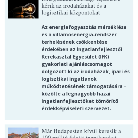
kérik az irodaházakat és a
logisztikai központokat
Az energiafogyasztás mérséklése
és a villamosenergia-rendszer
terhelésének csökkentése
érdekében az Ingatlanfejlesztői
Kerekasztal Egyesület (IFK)
gyakorlati ajánláscsomagot
dolgozott ki az irodaházak, ipari és
logisztikai ingatlanok
működtetésének támogatására –
közölte a legnagyobb hazai
ingatlanfejlesztőket tömörítő
érdekképviseleti szervezet.
Már Budapesten kívül keresik a
100 millió feletti ingatlanokat