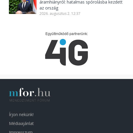
áramhiányról: hatalmas spórolásba kezdett
az ország
2026. augusztus 2. 12:37
Együttműködő partnerünk:
Írjon nekünk!
Médiaajánlat
Impresszum