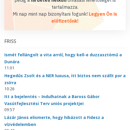
pedig a
hirdetés nélküli
olvasási lehetőséget is
tartalmazza.
Mi nap mint nap bizonyítani fogunk!
Legyen Ön is
előfizetőnk!
FRISS
Ismét fellángolt a vita arról, hogy kell-e duzzasztómű a
Dunára
11:01
Hegedűs Zsolt és a NER luxusa, itt biztos nem szállt por a
zsírra
10:26
Itt a bejelentés – Indulhatnak a Baross Gábor
Vasútfejlesztési Terv uniós projektjei
09:57
Lázár János elismerte, hogy hibázott a Fidesz a
vízvédelemben