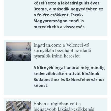
közelítette a lakásdrágulás éves
üteme, a második negyedévben ez
a felére csökkent. Észak-
Magyarországon ennél is
meredekebb a visszaesés.
Ingatlan.com: a Velencei-tó
környékén bezuhant az eladó
nyaralók iránti kereslet
A környék ingatlanárai még mindig
kedvezőbb alternatívát kínálnak
Budapesthez és Székesfehérvárhoz
képest.
Ebben a régióban volt a
legnagyobb lakásár-csökkenés