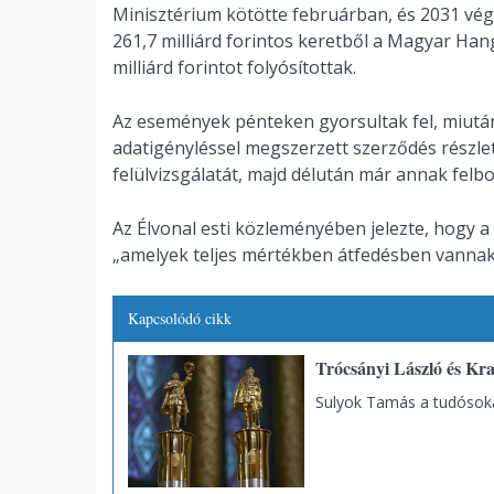
Minisztérium kötötte februárban, és 2031 végé
261,7 milliárd forintos keretből a Magyar Hang
milliárd forintot folyósítottak.
Az események pénteken gyorsultak fel, miut
adatigényléssel megszerzett szerződés részle
felülvizsgálatát, majd délután már annak felbo
Az Élvonal esti közleményében jelezte, hogy a 
„amelyek teljes mértékben átfedésben vannak a
Kapcsolódó cikk
Trócsányi László és Kra
Sulyok Tamás a tudósokat