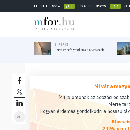
EUR/HUF
USD/HUF
CH
366.4
317.95
+3.4
+3.5
21 PERCE
Betett az árfolyamhatás a Richternek
Mi vár a magya
Mit jelentenek az adózási és sza
Merre tar
Hogyan érdemes gondolkodni a hosszú távú
2p
Klasszi
2026. szept