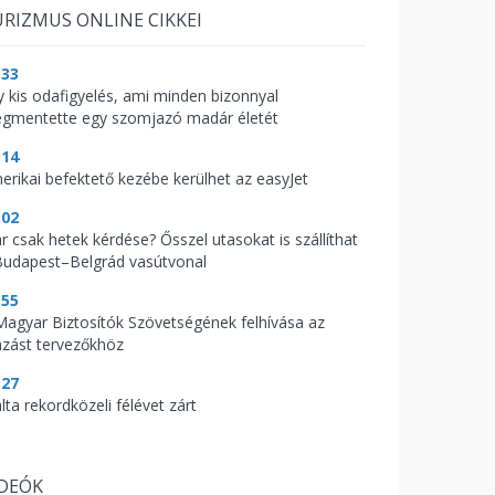
RIZMUS ONLINE CIKKEI
:33
y kis odafigyelés, ami minden bizonnyal
gmentette egy szomjazó madár életét
:14
erikai befektető kezébe kerülhet az easyJet
:02
r csak hetek kérdése? Ősszel utasokat is szállíthat
Budapest–Belgrád vasútvonal
:55
Magyar Biztosítók Szövetségének felhívása az
azást tervezőkhöz
:27
lta rekordközeli félévet zárt
IDEÓK