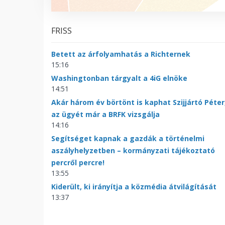
FRISS
Betett az árfolyamhatás a Richternek
15:16
Washingtonban tárgyalt a 4iG elnöke
14:51
Akár három év börtönt is kaphat Szijjártó Péter
az ügyét már a BRFK vizsgálja
14:16
Segítséget kapnak a gazdák a történelmi
aszályhelyzetben – kormányzati tájékoztató
percről percre!
13:55
Kiderült, ki irányítja a közmédia átvilágítását
13:37