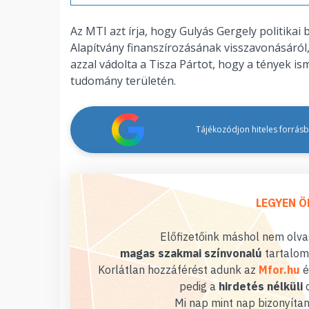
Az MTI azt írja, hogy Gulyás Gergely politika
Alapítvány finanszírozásának visszavonásáról, 
azzal vádolta a Tisza Pártot, hogy a tények i
tudomány területén.
Tájékozódjon hiteles forrásbó
LEGYEN Ö
Előfizetőink máshol nem olvas
magas szakmai színvonalú
tartalom
Korlátlan hozzáférést adunk az
Mfor.hu
é
pedig a
hirdetés nélküli
o
Mi nap mint nap bizonyítan