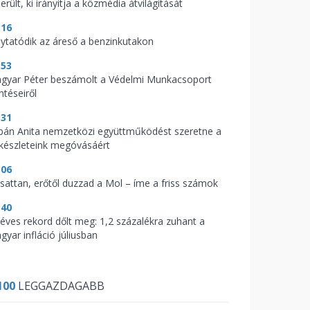
erült, ki irányítja a közmédia átvilágítását
:16
lytatódik az áreső a benzinkutakon
:53
gyar Péter beszámolt a Védelmi Munkacsoport
ntéseiről
:31
bán Anita nemzetközi együttműködést szeretne a
zkészleteink megóvásáért
:06
csattan, erőtől duzzad a Mol – íme a friss számok
:40
zéves rekord dőlt meg: 1,2 százalékra zuhant a
gyar infláció júliusban
100
LEGGAZDAGABB