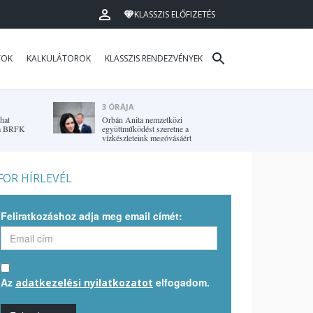
KLASSZIS ELŐFIZETÉS
TOK
KALKULÁTOROK
KLASSZIS RENDEZVÉNYEK
3 ÓRÁJA
hat
Orbán Anita nemzetközi
r a BRFK
együttműködést szeretne a
vízkészleteink megóvásáért
OR HÍRLEVÉL
Feliratkozáshoz adja meg email címét:
Az
elfogadom.
adatkezelési nyilatkozatot