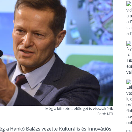
Még a kifizetett előleget is visszakérik
Fotó: MTI
g a Hankó Balázs vezette Kulturális és Innovációs