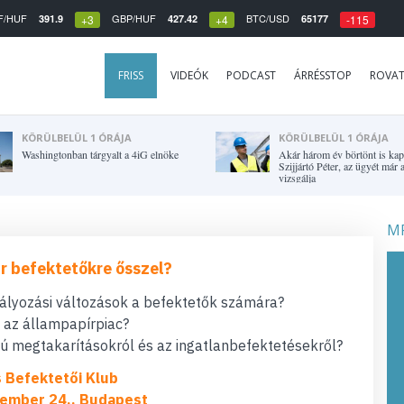
F/HUF
GBP/HUF
BTC/USD
391.9
427.42
65177
+3
+4
-115
FRISS
VIDEÓK
PODCAST
ÁRRÉSSTOP
ROVA
KÖRÜLBELÜL 1 ÓRÁJA
KÖRÜLBELÜL 1 ÓRÁJA
Washingtonban tárgyalt a 4iG elnöke
Akár három év börtönt is kap
Szijjártó Péter, az ügyét má
vizsgálja
MF
r befektetőkre ősszel?
bályozási változások a befektetők számára?
t az állampapírpiac?
 megtakarításokról és az ingatlanbefektetésekről?
s Befektetői Klub
ember 24., Budapest