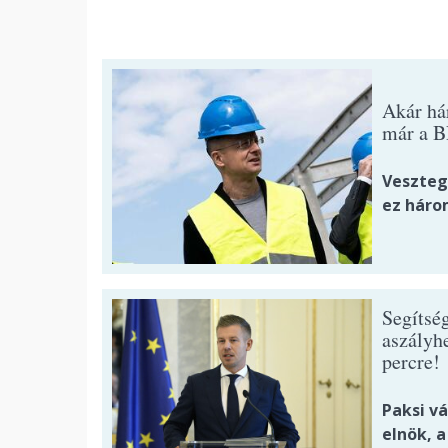
Akár hár
már a B
Vesztege
ez háro
Segítsé
aszályh
percre!
Paksi vá
elnök, 