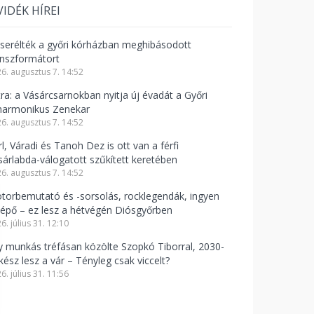
VIDÉK HÍREI
cserélték a győri kórházban meghibásodott
anszformátort
6. augusztus 7. 14:52
tra: a Vásárcsarnokban nyitja új évadát a Győri
lharmonikus Zenekar
6. augusztus 7. 14:52
l, Váradi és Tanoh Dez is ott van a férfi
sárlabda-válogatott szűkített keretében
6. augusztus 7. 14:52
torbemutató és -sorsolás, rocklegendák, ingyen
lépő – ez lesz a hétvégén Diósgyőrben
6. július 31. 12:10
y munkás tréfásan közölte Szopkó Tiborral, 2030-
kész lesz a vár – Tényleg csak viccelt?
6. július 31. 11:56