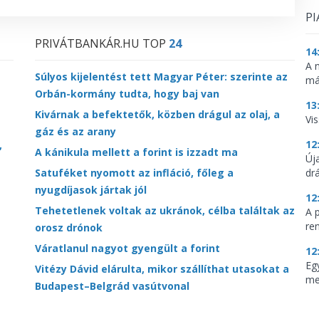
PI
PRIVÁTBANKÁR.HU TOP
24
14
A 
Súlyos kijelentést tett Magyar Péter: szerinte az
má
Orbán-kormány tudta, hogy baj van
13
Kivárnak a befektetők, közben drágul az olaj, a
Vis
gáz és az arany
12
,
A kánikula mellett a forint is izzadt ma
Új
Satuféket nyomott az infláció, főleg a
dr
nyugdíjasok jártak jól
12
Tehetetlenek voltak az ukránok, célba találtak az
A 
re
orosz drónok
Váratlanul nagyot gyengült a forint
12
Eg
Vitézy Dávid elárulta, mikor szállíthat utasokat a
me
Budapest–Belgrád vasútvonal