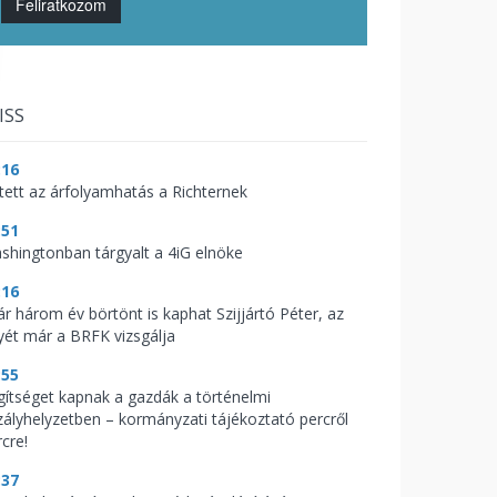
Feliratkozom
ISS
:16
tett az árfolyamhatás a Richternek
:51
shingtonban tárgyalt a 4iG elnöke
:16
ár három év börtönt is kaphat Szijjártó Péter, az
yét már a BRFK vizsgálja
:55
gítséget kapnak a gazdák a történelmi
zályhelyzetben – kormányzati tájékoztató percről
cre!
:37