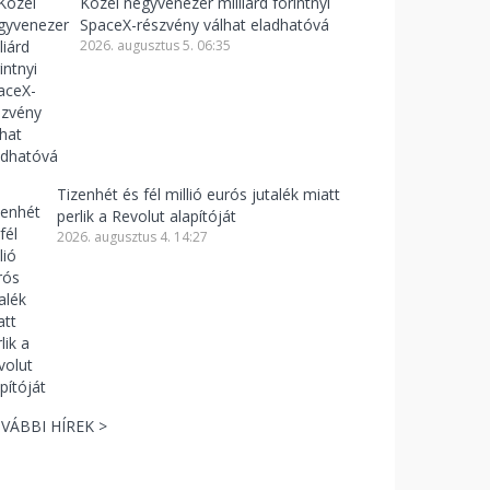
Közel negyvenezer milliárd forintnyi
SpaceX-részvény válhat eladhatóvá
2026. augusztus 5. 06:35
Tizenhét és fél millió eurós jutalék miatt
perlik a Revolut alapítóját
2026. augusztus 4. 14:27
VÁBBI HÍREK >