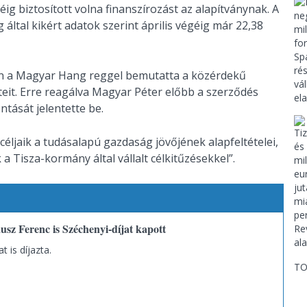
ig biztosított volna finanszírozást az alapítványnak. A
 által kikért adatok szerint április végéig már 22,38
án a Magyar Hang reggel bemutatta a közérdekű
teit. Erre reagálva Magyar Péter előbb a szerződés
ntását jelentette be.
céljaik a tudásalapú gazdaság jövőjének alapfeltételei,
 Tisza-kormány által vállalt célkitűzésekkel”.
usz Ferenc is Széchenyi-díjat kapott
 is díjazta.
TO