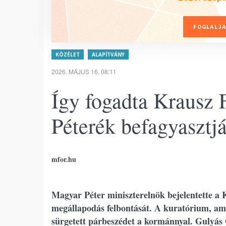
FOGLALJA
KÖZÉLET
ALAPÍTVÁNY
2026. MÁJUS 16. 08:11
Így fogadta Krausz
Péterék befagyasztj
mfor.hu
Magyar Péter miniszterelnök bejelentette a 
megállapodás felbontását. A kuratórium, ame
sürgetett párbeszédet a kormánnyal. Gulyás Ge