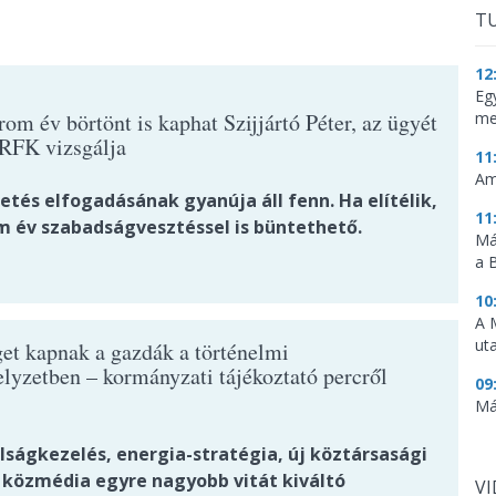
TU
12
Eg
om év börtönt is kaphat Szijjártó Péter, az ügyét
me
RFK vizsgálja
11
Am
tés elfogadásának gyanúja áll fenn. Ha elítélik,
11
m év szabadságvesztéssel is büntethető.
Má
a 
10
A 
ut
get kapnak a gazdák a történelmi
elyzetben – kormányzati tájékoztató percről
09
Má
lságkezelés, energia-stratégia, új köztársasági
a közmédia egyre nagyobb vitát kiváltó
V