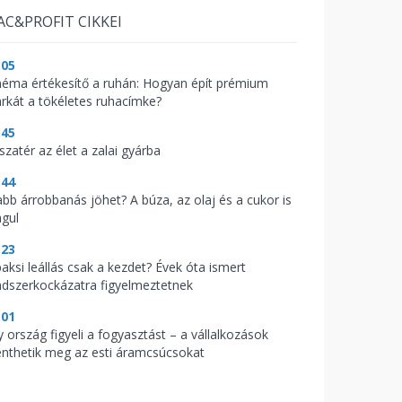
AC&PROFIT CIKKEI
:05
néma értékesítő a ruhán: Hogyan épít prémium
rkát a tökéletes ruhacímke?
:45
szatér az élet a zalai gyárba
:44
abb árrobbanás jöhet? A búza, az olaj és a cukor is
águl
:23
paksi leállás csak a kezdet? Évek óta ismert
ndszerkockázatra figyelmeztetnek
:01
y ország figyeli a fogyasztást – a vállalkozások
nthetik meg az esti áramcsúcsokat