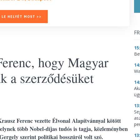
 LE HELYÉT MOST >>
FR
15
Be
 Ferenc, hogy Magyar
14
Wa
ák a szerződésüket
14
Ak
üg
13
Se
as
Krausz Ferenc vezette Élvonal Alapítvánnyal kötött
per
lynek több Nobel-díjas tudós is tagja, közleményben
13
rgely szerint politikai bosszúról volt szó.