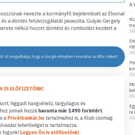
A 
i bosszúnak nevezte a kormányfő bejelentését az Élvonal
Ki
és a döntés felülvizsgálatát javasolta. Gulyás Gergely
tr
smerete nélkül hozott döntést és rombolást kezdett a
202
Ex
Fi
202
l: itt megadhatja, hogy a Google előnyben részesítse az Mfor cikkeit!
Per
ko
202
Mo
N IS ELŐFIZETŐNK!
be
202
ott, higgadt hangvételű, tárgyilagos és
Eg
hoz jutnak hozzá
havonta már 1490 forintért
.
ra 
s a
Privátbankár.hu
tartalmaihoz is, a Klub csomag
202
lvasási lehetőséget is tartalmazza.
i fogunk!
Legyen Ön is előfizetőnk!