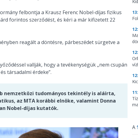
Kid
ormány felbontja a Krausz Ferenc Nobel-díjas fizikus
13
Fo
árd forintos szerződést, és kéri a már kifizetett 22
12
Ma
dö
ményben reagált a döntésre, párbeszédet sürgetve a
12
Or
győződéssel vallják, hogy a tevékenységük „nem csupán
ví
és társadalmi érdeke”.
12
Ki
11
b nemzetközi tudományos tekintély is aláírta,
Tí
tikus, az MTA korábbi elnöke, valamint Donna
ma
an Nobel-díjas kutatók.
A