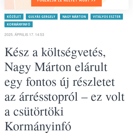
FOGLALJA LE HELYÉT MOST >>
KÖZÉLET
GULYÁS GERGELY
NAGY MÁRTON
VITÁLYOS ESZTER
KORMÁNYINFÓ
2025. ÁPRILIS 17. 14:53
Kész a költségvetés,
Nagy Márton elárult
egy fontos új részletet
az árrésstopról – ez volt
a csütörtöki
Kormányinfó