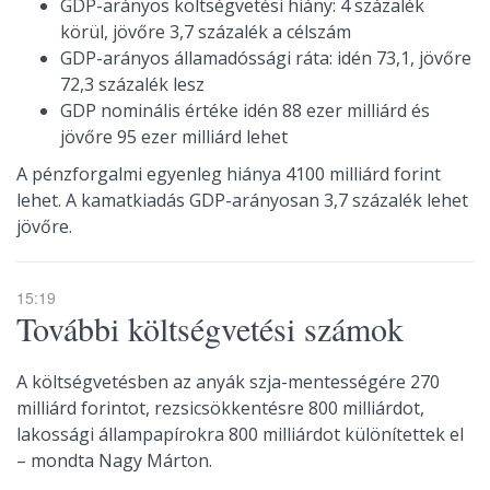
GDP-arányos költségvetési hiány: 4 százalék
körül, jövőre 3,7 százalék a célszám
GDP-arányos államadóssági ráta: idén 73,1, jövőre
72,3 százalék lesz
GDP nominális értéke idén 88 ezer milliárd és
jövőre 95 ezer milliárd lehet
A pénzforgalmi egyenleg hiánya 4100 milliárd forint
lehet. A kamatkiadás GDP-arányosan 3,7 százalék lehet
jövőre.
15:19
További költségvetési számok
A költségvetésben az anyák szja-mentességére 270
milliárd forintot, rezsicsökkentésre 800 milliárdot,
lakossági állampapírokra 800 milliárdot különítettek el
– mondta Nagy Márton.