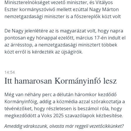
Miniszterelnökséget vezető miniszter, és Vitályos
Eszter kormányszóvivő mellett ezúttal Nagy Márton
nemzetgazdasági miniszter is a főszereplők közt volt
De Nagy jelenlétére az is magyarázat volt, hogy napra
pontosan egy hónappal ezelőtt, március 17-én indult el
az árrésstop, a nemzetgazdasági minisztert többek
közt erről is kérdezték az újságírók.
14:54
Itt hamarosan Kormányinfó lesz
Még van néhány perc a délután háromkor kezdődő
Kormányinfóig, addig a közmédia azzal szórakoztatja a
tévénézőket, hogy részletesen is beszámol róla, hogy
megkezdődött a Voks 2025 szavazólapok kézbesítése.
Ameddig várakozunk, olvasta már reggeli vezetőcikkünket?