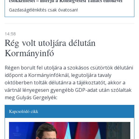
csökkentését – interjú a Költségvetési Tanács elnökével
Gazdaságélénkítés csak óvatosan!
14:58
Rég volt utoljára délután
Kormányinfó
Régen borult fel utoljára a szokásos csütörtök délutáni
időpont a Kormányinfóknál, legutoljára tavaly
októberben tolták délutánra a tájékoztatót, akkor a
vártnál lényegesen gyengébb GDP-adat után szólaltak
meg Gulyás Gergelyék:
Kapcsolódó cikk