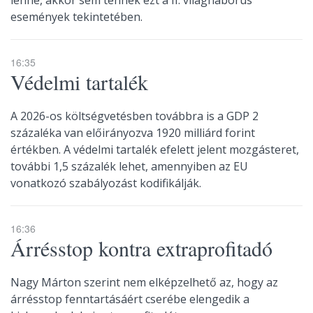
lenne, akkor sem tennék ezt a II. világháborús
események tekintetében.
16:35
Védelmi tartalék
A 2026-os költségvetésben továbbra is a GDP 2
százaléka van előirányozva 1920 milliárd forint
értékben. A védelmi tartalék efelett jelent mozgásteret,
további 1,5 százalék lehet, amennyiben az EU
vonatkozó szabályozást kodifikálják.
16:36
Árrésstop kontra extraprofitadó
Nagy Márton szerint nem elképzelhető az, hogy az
árrésstop fenntartásáért cserébe elengedik a