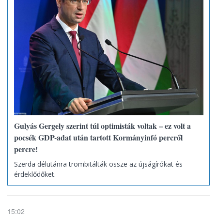
Gulyás Gergely szerint túl optimisták voltak – ez volt a
pocsék GDP-adat után tartott Kormányinfó percről
percre!
Szerda délutánra trombitálták össze az újságírókat és
érdeklődőket.
15:02