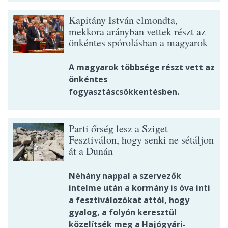
Kapitány István elmondta,
mekkora arányban vettek részt az
önkéntes spórolásban a magyarok
A magyarok többsége részt vett az
önkéntes
fogyasztáscsökkentésben.
Parti őrség lesz a Sziget
Fesztiválon, hogy senki ne sétáljon
át a Dunán
Néhány nappal a szervezők
intelme után a kormány is óva inti
a fesztiválozókat attól, hogy
gyalog, a folyón keresztül
közelítsék meg a Hajógyári-