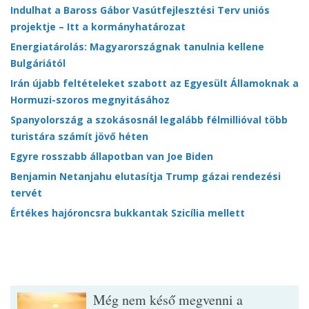
Indulhat a Baross Gábor Vasútfejlesztési Terv uniós
projektje – Itt a kormányhatározat
Energiatárolás: Magyarországnak tanulnia kellene
Bulgáriától
Irán újabb feltételeket szabott az Egyesült Államoknak a
Hormuzi-szoros megnyitásához
Spanyolország a szokásosnál legalább félmillióval több
turistára számít jövő héten
Egyre rosszabb állapotban van Joe Biden
Benjamin Netanjahu elutasítja Trump gázai rendezési
tervét
Értékes hajóroncsra bukkantak Szicília mellett
Még nem késő megvenni a