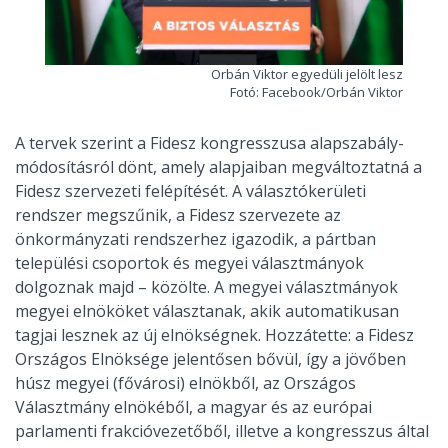
Orbán Viktor egyedüli jelölt lesz
Fotó: Facebook/Orbán Viktor
A tervek szerint a Fidesz kongresszusa alapszabály-
módosításról dönt, amely alapjaiban megváltoztatná a
Fidesz szervezeti felépítését. A választókerületi
rendszer megszűnik, a Fidesz szervezete az
önkormányzati rendszerhez igazodik, a pártban
települési csoportok és megyei választmányok
dolgoznak majd – közölte. A megyei választmányok
megyei elnököket választanak, akik automatikusan
tagjai lesznek az új elnökségnek. Hozzátette: a Fidesz
Országos Elnöksége jelentősen bővül, így a jövőben
húsz megyei (fővárosi) elnökből, az Országos
Választmány elnökéből, a magyar és az európai
parlamenti frakcióvezetőből, illetve a kongresszus által