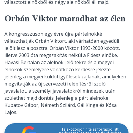
választott elnökből és négy alelnökből áll majd.
Orbán Viktor maradhat az élen
A kongresszuson egy évre újra pártelnökké
választhatják Orbán Viktort, aki várhatóan egyedüli
jelölt lesz a posztra. Orbán Viktor 1993-2000 között,
illetve 2003 óta megszakítás nélkül a Fidesz elnöke.
Havasi Bertalan az alelnök-jelöltekre és a megyei
elnökök személyére vonatkozó kérdésre jelezte:
jelenleg a megyei küldöttgyűlések zajlanak, amelyeken
megvitatják az új szervezeti felépítésről szóló
javaslatot, a személyi javaslatokról mindezek után
születhet majd döntés. Jelenleg a párt alelnökei:
Kubatov Gábor, Németh Szilárd, Gál Kinga és Kósa
Lajos.
Tájékozódjon hiteles forrásból: itt