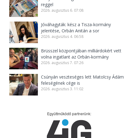
reggel
2026. augusztus 6. 07:08
Jóváhagyták: kész a Tisza-kormány
jelentése, Orbán Anitán a sor
2026. augusztus 4. 06:58
Brüsszel központjában milliárdokért vett
volna ingatlant az Orbán-kormány
2026. augusztus 7. 07:26
Csúnyán veszteséges lett Matolcsy Ádám
feleségének cége is
2026. augusztus 3. 11:02
Együttműködő partnerünk: