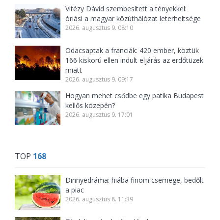
Vitézy Dávid szembesített a tényekkel:
óriási a magyar közúthálózat leterheltsége
2026. augusztus 9. 08:10
Odacsaptak a franciák: 420 ember, köztük
166 kiskorú ellen indult eljárás az erdőtüzek
miatt
2026. augusztus 9. 09:17
Hogyan mehet csődbe egy patika Budapest
kellős közepén?
2026. augusztus 9. 17:01
TOP
168
Dinnyedráma: hiába finom csemege, bedőlt
a piac
2026. augusztus 8. 11:39