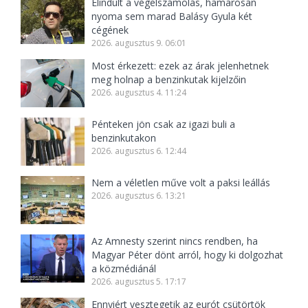
Elindult a végelszámolás, hamarosan
nyoma sem marad Balásy Gyula két
cégének
2026. augusztus 9. 06:01
Most érkezett: ezek az árak jelenhetnek
meg holnap a benzinkutak kijelzőin
2026. augusztus 4. 11:24
Pénteken jön csak az igazi buli a
benzinkutakon
2026. augusztus 6. 12:44
Nem a véletlen műve volt a paksi leállás
2026. augusztus 6. 13:21
Az Amnesty szerint nincs rendben, ha
Magyar Péter dönt arról, hogy ki dolgozhat
a közmédiánál
2026. augusztus 5. 17:17
Ennyiért vesztegetik az eurót csütörtök