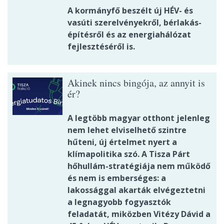
A kormányfő beszélt új HÉV- és
vasúti szerelvényekről, bérlakás-
építésről és az energiahálózat
fejlesztéséről is.
Akinek nincs bingója, az annyit is
ér?
A legtöbb magyar otthont jelenleg
nem lehet elviselhető szintre
hűteni, új értelmet nyert a
klímapolitika szó. A Tisza Párt
hőhullám-stratégiája nem működő
és nem is emberséges: a
lakossággal akarták elvégeztetni
a legnagyobb fogyasztók
feladatát, miközben Vitézy Dávid a