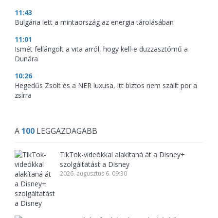
11:43
Bulgária lett a mintaország az energia tárolásában
11:01
Ismét fellángolt a vita arról, hogy kell-e duzzasztómű a
Dunára
10:26
Hegedűs Zsolt és a NER luxusa, itt biztos nem szállt por a
zsírra
A
100
LEGGAZDAGABB
TikTok-videókkal alakítaná át a Disney+
szolgáltatást a Disney
2026. augusztus 6. 09:30