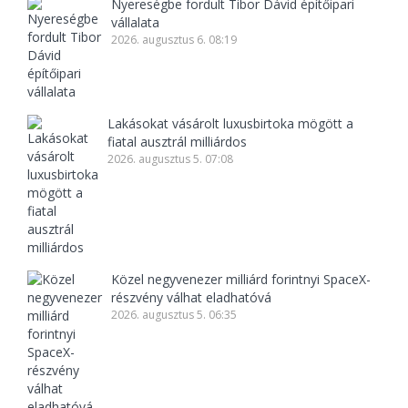
Nyereségbe fordult Tibor Dávid építőipari
vállalata
2026. augusztus 6. 08:19
Lakásokat vásárolt luxusbirtoka mögött a
fiatal ausztrál milliárdos
2026. augusztus 5. 07:08
Közel negyvenezer milliárd forintnyi SpaceX-
részvény válhat eladhatóvá
2026. augusztus 5. 06:35