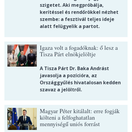
szigetet. Aki megpróbálja,
kerítéssel és rendőrökkel nézhet
szembe: a fesztivál teljes ideje
alatt felügyelik a partot.
Igaza volt a fogadóknak: ő lesz a
Tisza Párt elnökjelöltje
A Tisza Párt Dr. Baka Andrást
javasolja a pozícióra, az
Országgyűlés hivatalosan kedden
szavaz a jelöltről.
Magyar Péter kitálalt: erre fogják
költeni a felfoghatatlan
mennyiségű uniós forrást