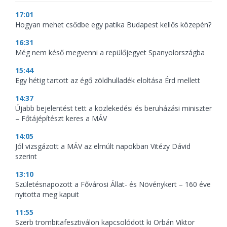
17:01
Hogyan mehet csődbe egy patika Budapest kellős közepén?
16:31
Még nem késő megvenni a repülőjegyet Spanyolországba
15:44
Egy hétig tartott az égő zöldhulladék eloltása Érd mellett
14:37
Újabb bejelentést tett a közlekedési és beruházási miniszter
– Főtájépítészt keres a MÁV
14:05
Jól vizsgázott a MÁV az elmúlt napokban Vitézy Dávid
szerint
13:10
Születésnapozott a Fővárosi Állat- és Növénykert – 160 éve
nyitotta meg kapuit
11:55
Szerb trombitafesztiválon kapcsolódott ki Orbán Viktor