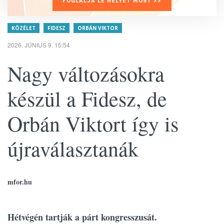
FOGLALJA LE HELYÉT MOST >>
KÖZÉLET
FIDESZ
ORBÁN VIKTOR
2026. JÚNIUS 9. 15:54
Nagy változásokra
készül a Fidesz, de
Orbán Viktort így is
újraválasztanák
mfor.hu
Hétvégén tartják a párt kongresszusát.