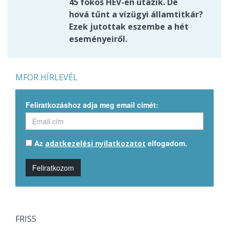
45 fokos HÉV-en utazik. De
hová tűnt a vízügyi államtitkár?
Ezek jutottak eszembe a hét
eseményeiről.
MFOR HÍRLEVÉL
Feliratkozáshoz adja meg email címét:
Az
elfogadom.
adatkezelési nyilatkozatot
Feliratkozom
FRISS