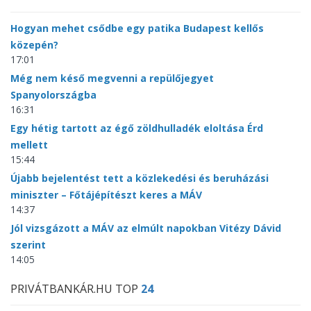
Hogyan mehet csődbe egy patika Budapest kellős
közepén?
17:01
Még nem késő megvenni a repülőjegyet
Spanyolországba
16:31
Egy hétig tartott az égő zöldhulladék eloltása Érd
mellett
15:44
Újabb bejelentést tett a közlekedési és beruházási
miniszter – Főtájépítészt keres a MÁV
14:37
Jól vizsgázott a MÁV az elmúlt napokban Vitézy Dávid
szerint
14:05
PRIVÁTBANKÁR.HU TOP
24