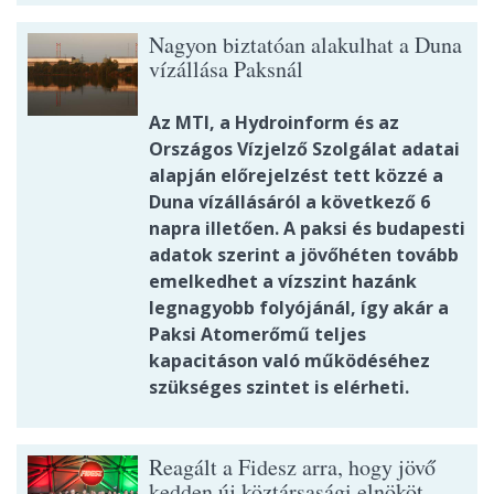
Nagyon biztatóan alakulhat a Duna
vízállása Paksnál
Az MTI, a Hydroinform és az
Országos Vízjelző Szolgálat adatai
alapján előrejelzést tett közzé a
Duna vízállásáról a következő 6
napra illetően. A paksi és budapesti
adatok szerint a jövőhéten tovább
emelkedhet a vízszint hazánk
legnagyobb folyójánál, így akár a
Paksi Atomerőmű teljes
kapacitáson való működéséhez
szükséges szintet is elérheti.
Reagált a Fidesz arra, hogy jövő
kedden új köztársasági elnököt