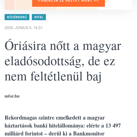
FOGLALJA LE HELYÉT MOST >>
KÖZÉRDEKŰ
HITEL
2026. JÚNIUS 5. 16:31
Óriásira nőtt a magyar
eladósodottság, de ez
nem feltétlenül baj
mfor.hu
Rekordmagas szintre emelkedett a magyar
háztartások banki hitelállománya: elérte a 13 497
milliárd forintot – derül ki a Bankmonitor