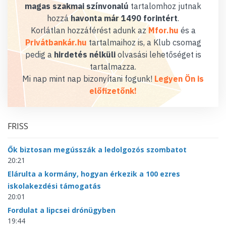
magas szakmai színvonalú
tartalomhoz jutnak
hozzá
havonta már 1490 forintért
.
Korlátlan hozzáférést adunk az
Mfor.hu
és a
Privátbankár.hu
tartalmaihoz is, a Klub csomag
pedig a
hirdetés nélküli
olvasási lehetőséget is
tartalmazza.
Mi nap mint nap bizonyítani fogunk!
Legyen Ön is
előfizetőnk!
FRISS
Ők biztosan megússzák a ledolgozós szombatot
20:21
Elárulta a kormány, hogyan érkezik a 100 ezres
iskolakezdési támogatás
20:01
Fordulat a lipcsei drónügyben
19:44