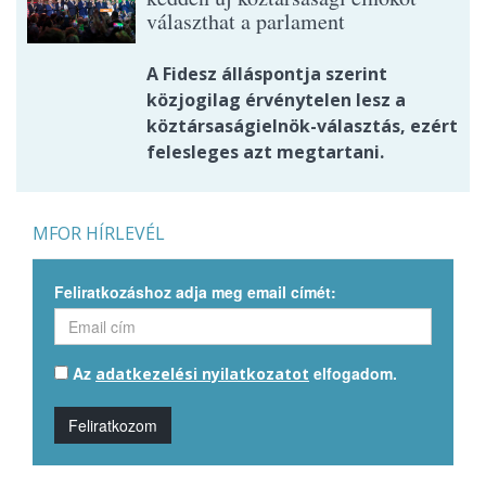
választhat a parlament
A Fidesz álláspontja szerint
közjogilag érvénytelen lesz a
köztársaságielnök-választás, ezért
felesleges azt megtartani.
MFOR HÍRLEVÉL
Feliratkozáshoz adja meg email címét:
Az
elfogadom.
adatkezelési nyilatkozatot
Feliratkozom