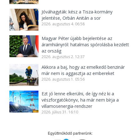
Jóváhagyták: kész a Tisza-kormány
jelentése, Orbán Anitán a sor
2026. augusztus 4. 06:58
Magyar Péter újabb bejelentése az
áramhiányról: hatalmas spórolásba kezdett
az ország
2026. augusztus 2. 12:37
Akkora a baj, hogy az emelkedő benzinár
már nem is aggasztja az embereket
2026. augusztus 1. 05:56
Ezt jó lenne elkerülni, de így néz ki a
vészforgatókönyv, ha már nem bírja a
villamosenergia-rendszer
2026. július 31. 16:10
Együttműködő partnerünk: