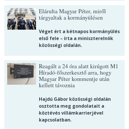
Elárulta Magyar Péter, miről
tárgyaltak a kormányülésen
Véget ért a kétnapos kormányülés
első fele – írta a miniszterelnök
közösségi oldalán.
Reagált a 24 óra alatt kirúgott M1
Híradó-főszerkesztő arra, hogy
Magyar Péter kommentje után
kellett távoznia
Hajdú Gábor közösségi oldalán
osztotta meg gondolatait a
köztévés villámkarrierjével
kapcsolatban.