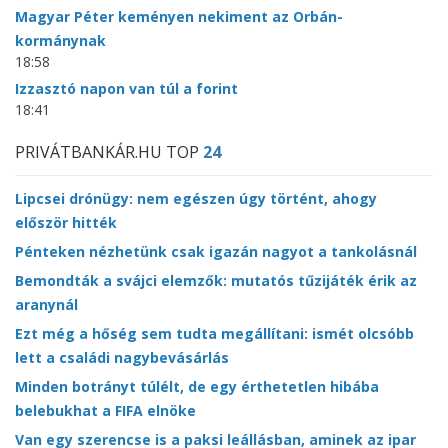
Magyar Péter keményen nekiment az Orbán-
kormánynak
18:58
Izzasztó napon van túl a forint
18:41
PRIVÁTBANKÁR.HU TOP
24
Lipcsei drónügy: nem egészen úgy történt, ahogy
először hitték
Pénteken nézhetünk csak igazán nagyot a tankolásnál
Bemondták a svájci elemzők: mutatós tűzijáték érik az
aranynál
Ezt még a hőség sem tudta megállítani: ismét olcsóbb
lett a családi nagybevásárlás
Minden botrányt túlélt, de egy érthetetlen hibába
belebukhat a FIFA elnöke
Van egy szerencse is a paksi leállásban, aminek az ipar