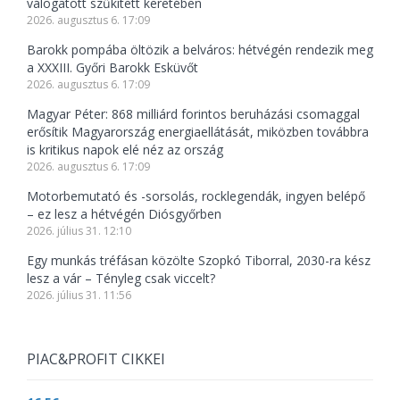
válogatott szűkített keretében
2026. augusztus 6. 17:09
Barokk pompába öltözik a belváros: hétvégén rendezik meg
a XXXIII. Győri Barokk Esküvőt
2026. augusztus 6. 17:09
Magyar Péter: 868 milliárd forintos beruházási csomaggal
erősítik Magyarország energiaellátását, miközben továbbra
is kritikus napok elé néz az ország
2026. augusztus 6. 17:09
Motorbemutató és -sorsolás, rocklegendák, ingyen belépő
– ez lesz a hétvégén Diósgyőrben
2026. július 31. 12:10
Egy munkás tréfásan közölte Szopkó Tiborral, 2030-ra kész
lesz a vár – Tényleg csak viccelt?
2026. július 31. 11:56
PIAC&PROFIT CIKKEI