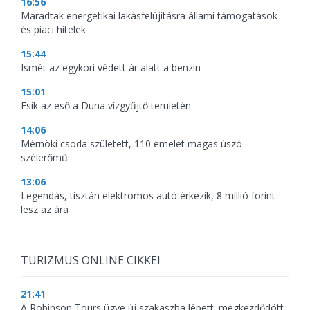
16:56
Maradtak energetikai lakásfelújításra állami támogatások
és piaci hitelek
15:44
Ismét az egykori védett ár alatt a benzin
15:01
Esik az eső a Duna vízgyűjtő területén
14:06
Mérnöki csoda született, 110 emelet magas úszó
szélerőmű
13:06
Legendás, tisztán elektromos autó érkezik, 8 millió forint
lesz az ára
TURIZMUS ONLINE CIKKEI
21:41
A Robinson Tours ügye új szakaszba lépett: megkezdődött