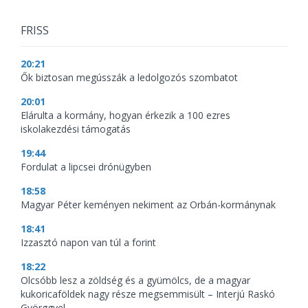
FRISS
20:21
Ők biztosan megússzák a ledolgozós szombatot
20:01
Elárulta a kormány, hogyan érkezik a 100 ezres
iskolakezdési támogatás
19:44
Fordulat a lipcsei drónügyben
18:58
Magyar Péter keményen nekiment az Orbán-kormánynak
18:41
Izzasztó napon van túl a forint
18:22
Olcsóbb lesz a zöldség és a gyümölcs, de a magyar
kukoricaföldek nagy része megsemmisült – Interjú Raskó
Györggyel