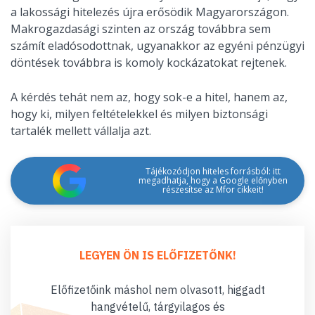
a lakossági hitelezés újra erősödik Magyarországon.
Makrogazdasági szinten az ország továbbra sem
számít eladósodottnak, ugyanakkor az egyéni pénzügyi
döntések továbbra is komoly kockázatokat rejtenek.
A kérdés tehát nem az, hogy sok-e a hitel, hanem az,
hogy ki, milyen feltételekkel és milyen biztonsági
tartalék mellett vállalja azt.
Tájékozódjon hiteles forrásból: itt
megadhatja, hogy a Google előnyben
részesítse az Mfor cikkeit!
LEGYEN ÖN IS ELŐFIZETŐNK!
Előfizetőink máshol nem olvasott, higgadt
hangvételű, tárgyilagos és