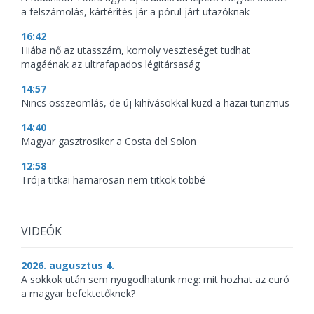
a felszámolás, kártérítés jár a pórul járt utazóknak
16:42
Hiába nő az utasszám, komoly veszteséget tudhat
magáénak az ultrafapados légitársaság
14:57
Nincs összeomlás, de új kihívásokkal küzd a hazai turizmus
14:40
Magyar gasztrosiker a Costa del Solon
12:58
Trója titkai hamarosan nem titkok többé
VIDEÓK
2026. augusztus 4.
A sokkok után sem nyugodhatunk meg: mit hozhat az euró
a magyar befektetőknek?