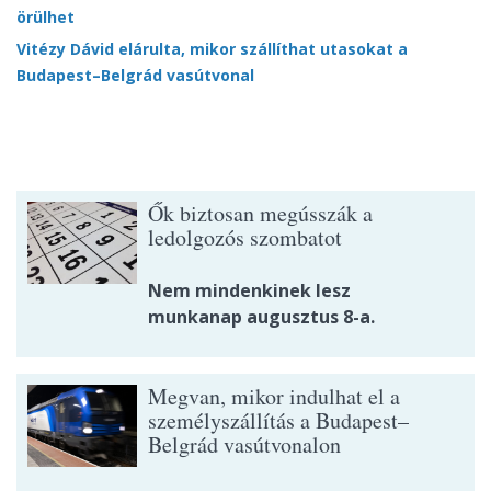
örülhet
Vitézy Dávid elárulta, mikor szállíthat utasokat a
Budapest–Belgrád vasútvonal
Ők biztosan megússzák a
ledolgozós szombatot
Nem mindenkinek lesz
munkanap augusztus 8-a.
Megvan, mikor indulhat el a
személyszállítás a Budapest–
Belgrád vasútvonalon