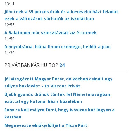
13:11
Jöhetnek a 35 perces órák és a kevesebb házi feladat:
ezek a változások várhatók az iskolákban
12:55
A Balatonon már sziesztáznak az éttermek
11:59
Dinnyedráma: hiába finom csemege, bedőlt a piac
11:39
PRIVÁTBANKÁR.HU TOP
24
Jól vizsgázott Magyar Péter, de közben csinált egy
súlyos baklövést – Ez Viszont Privát
Újabb gyanús drónok tűntek fel Németországban,
ezúttal egy katonai bázis közelében
Ennyire kell mélyre fúrni, hogy ivóvizes kút legyen a
kertben
Megnevezte elnökjelöltjét a Tisza Párt