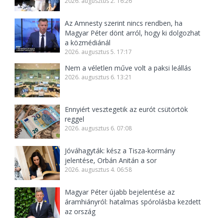
2026. augusztus 2. 16:26
Az Amnesty szerint nincs rendben, ha
Magyar Péter dönt arról, hogy ki dolgozhat
a közmédiánál
2026. augusztus 5. 17:17
Nem a véletlen műve volt a paksi leállás
2026. augusztus 6. 13:21
Ennyiért vesztegetik az eurót csütörtök
reggel
2026. augusztus 6. 07:08
Jóváhagyták: kész a Tisza-kormány
jelentése, Orbán Anitán a sor
2026. augusztus 4. 06:58
Magyar Péter újabb bejelentése az
áramhiányról: hatalmas spórolásba kezdett
az ország