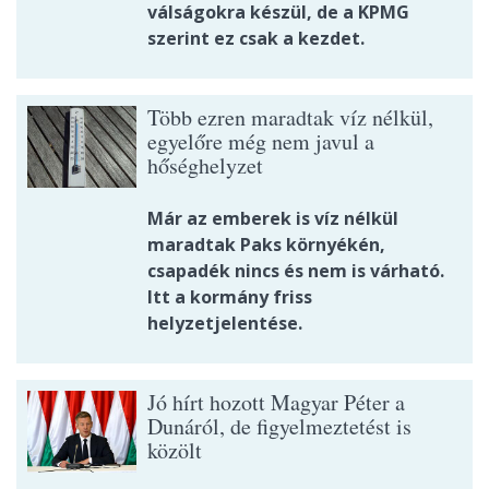
válságokra készül, de a KPMG
szerint ez csak a kezdet.
Több ezren maradtak víz nélkül,
egyelőre még nem javul a
hőséghelyzet
Már az emberek is víz nélkül
maradtak Paks környékén,
csapadék nincs és nem is várható.
Itt a kormány friss
helyzetjelentése.
Jó hírt hozott Magyar Péter a
Dunáról, de figyelmeztetést is
közölt