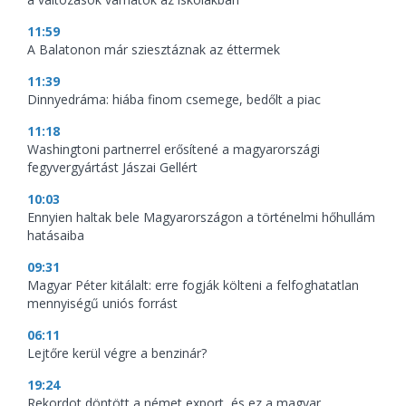
11:59
A Balatonon már sziesztáznak az éttermek
11:39
Dinnyedráma: hiába finom csemege, bedőlt a piac
11:18
Washingtoni partnerrel erősítené a magyarországi
fegyvergyártást Jászai Gellért
10:03
Ennyien haltak bele Magyarországon a történelmi hőhullám
hatásaiba
09:31
Magyar Péter kitálalt: erre fogják költeni a felfoghatatlan
mennyiségű uniós forrást
06:11
Lejtőre kerül végre a benzinár?
19:24
Rekordot döntött a német export, és ez a magyar