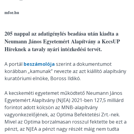
mfor.hu
205 nappal az adatigénylés beadása után kiadta a
Neumann János Egyetemért Alapítvány a KecsUP
Híreknek a tavaly nyári intézkedési tervét.
A portál
beszámolója
szerint a dokumentumot
korábban „kamunak” nevezte az azt kiállító alapítvány
kuratóriumi elnöke, Boross Ildikó.
A kecskeméti egyetemet működtető Neumann János
Egyetemért Alapítvány (NJEA) 2021-ben 127,5 milliárd
forintot adott kölcsön az MNB-alapítvány
vagyonkezelőjének, az Optima Befektetési Zrt.-nek.
Mivel az Optima borzalmasan rosszul fektette be ezt a
pénzt, az NJEA a pénzt nagy részét máig nem tudta