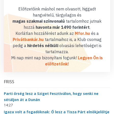
Előfizetőink máshol nem olvasott, higgadt
hangvételű, tárgyilagos és
magas szakmai színvonalú
tartalomhoz jutnak
hozzá
havonta már 1490 forintért
.
Korlátlan hozzáférést adunk az
Mfor.hu
és a
Privátbankár.hu
tartalmaihoz is, a Klub csomag
pedig a
hirdetés nélküli
olvasási lehetőséget is
tartalmazza.
Mi nap mint nap bizonyítani fogunk!
Legyen Ön is
előfizetőnk!
FRISS
Parti őrség lesz a Sziget Fesztiválon, hogy senki ne
sétáljon át a Dunán
14:27
Igaza volt a fogadóknak: Ő lesz a Tisza Párt elnökjelöltje