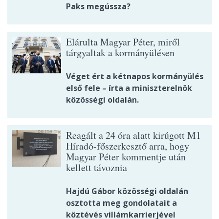
Paks megússza?
Elárulta Magyar Péter, miről
tárgyaltak a kormányülésen
Véget ért a kétnapos kormányülés
első fele – írta a miniszterelnök
közösségi oldalán.
Reagált a 24 óra alatt kirúgott M1
Híradó-főszerkesztő arra, hogy
Magyar Péter kommentje után
kellett távoznia
Hajdú Gábor közösségi oldalán
osztotta meg gondolatait a
köztévés villámkarrierjével