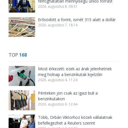
felfoghatatlan mennyiségű uniós forrást
2026. augusztus 8. 09:31
Erősödött a forint, ismét 315 alatt a dollár
2026. augusztus 7. 18:14
TOP
168
Most érkezett: ezek az árak jelenhetnek
meg holnap a benzinkutak kijelzőin
2026. augusztus 4. 11:24
Pénteken jön csak az igazi buli a
benzinkutakon
2026. augusztus 6. 12:44
Több, Orbán Viktorhoz közeli vállalatnak
befellegezhet a Reuters szerint