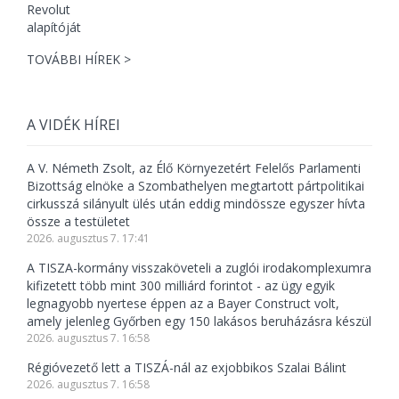
TOVÁBBI HÍREK >
A VIDÉK HÍREI
A V. Németh Zsolt, az Élő Környezetért Felelős Parlamenti
Bizottság elnöke a Szombathelyen megtartott pártpolitikai
cirkusszá silányult ülés után eddig mindössze egyszer hívta
össze a testületet
2026. augusztus 7. 17:41
A TISZA-kormány visszaköveteli a zuglói irodakomplexumra
kifizetett több mint 300 milliárd forintot - az ügy egyik
legnagyobb nyertese éppen az a Bayer Construct volt,
amely jelenleg Győrben egy 150 lakásos beruházásra készül
2026. augusztus 7. 16:58
Régióvezető lett a TISZÁ-nál az exjobbikos Szalai Bálint
2026. augusztus 7. 16:58