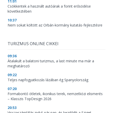
11:01
Csökkentek a használt autóárak a forint erősödése
következtében
10:37
Nem sokat költött az Orbán-kormány kutatás-fejlesztésre
TURIZMUS ONLINE CIKKEI
09:36
Átalakult a balatoni turizmus, a last minute ma már a
meghatározó
09:22
Teljes napfogyatkozás lázában ég Spanyolország
07:20
Formabontó ötletek, ikonikus terek, nemzetközi elismerés
– Klasszis TopDesign 2026
20:53
Visszaszámlálás indul: pár nap, és kezdődik a Sziget