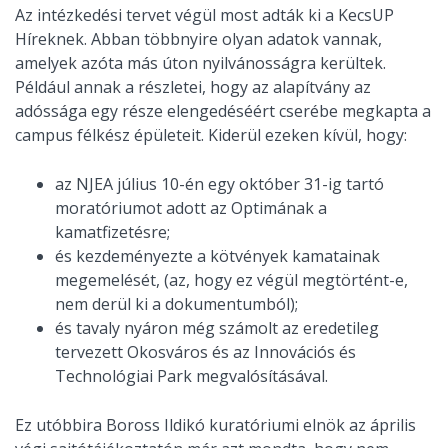
Az intézkedési tervet végül most adták ki a KecsUP
Híreknek. Abban többnyire olyan adatok vannak,
amelyek azóta más úton nyilvánosságra kerültek.
Például annak a részletei, hogy az alapítvány az
adóssága egy része elengedéséért cserébe megkapta a
campus félkész épületeit. Kiderül ezeken kívül, hogy:
az NJEA július 10-én egy október 31-ig tartó
moratóriumot adott az Optimának a
kamatfizetésre;
és kezdeményezte a kötvények kamatainak
megemelését, (az, hogy ez végül megtörtént-e,
nem derül ki a dokumentumból);
és tavaly nyáron még számolt az eredetileg
tervezett Okosváros és az Innovációs és
Technológiai Park megvalósításával.
Ez utóbbira Boross Ildikó kuratóriumi elnök az április