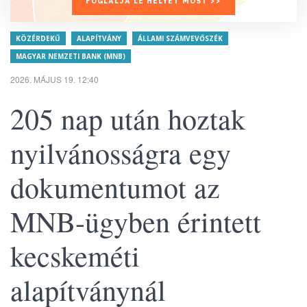
FOGLALJA LE HELYÉT MOST >>
KÖZÉRDEKŰ
ALAPÍTVÁNY
ÁLLAMI SZÁMVEVŐSZÉK
MAGYAR NEMZETI BANK (MNB)
2026. MÁJUS 19. 12:40
205 nap után hoztak
nyilvánosságra egy
dokumentumot az
MNB-ügyben érintett
kecskeméti
alapítványnál