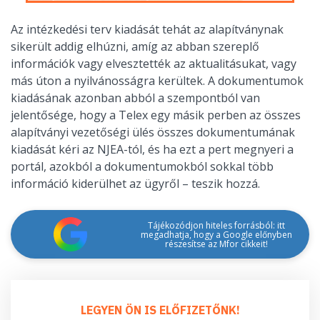
Az intézkedési terv kiadását tehát az alapítványnak
sikerült addig elhúzni, amíg az abban szereplő
információk vagy elvesztették az aktualitásukat, vagy
más úton a nyilvánosságra kerültek. A dokumentumok
kiadásának azonban abból a szempontból van
jelentősége, hogy a Telex egy másik perben az összes
alapítványi vezetőségi ülés összes dokumentumának
kiadását kéri az NJEA-tól, és ha ezt a pert megnyeri a
portál, azokból a dokumentumokból sokkal több
információ kiderülhet az ügyről – teszik hozzá.
Tájékozódjon hiteles forrásból: itt
megadhatja, hogy a Google előnyben
részesítse az Mfor cikkeit!
LEGYEN ÖN IS ELŐFIZETŐNK!