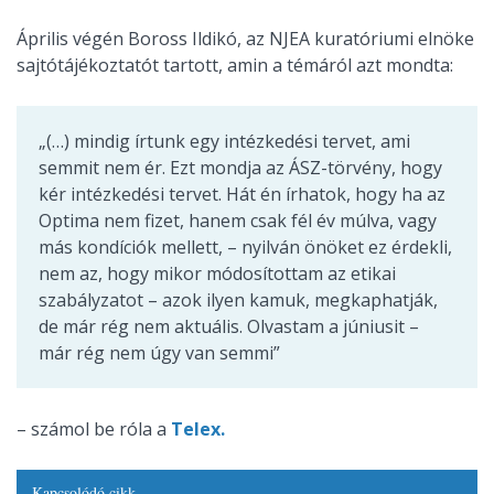
Április végén Boross Ildikó, az NJEA kuratóriumi elnöke
sajtótájékoztatót tartott, amin a témáról azt mondta:
„(…) mindig írtunk egy intézkedési tervet, ami
semmit nem ér. Ezt mondja az ÁSZ-törvény, hogy
kér intézkedési tervet. Hát én írhatok, hogy ha az
Optima nem fizet, hanem csak fél év múlva, vagy
más kondíciók mellett, – nyilván önöket ez érdekli,
nem az, hogy mikor módosítottam az etikai
szabályzatot – azok ilyen kamuk, megkaphatják,
de már rég nem aktuális. Olvastam a júniusit –
már rég nem úgy van semmi”
– számol be róla a
Telex.
Kapcsolódó cikk