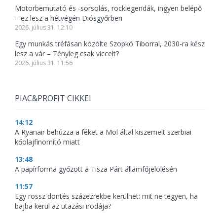
Motorbemutató és -sorsolás, rocklegendák, ingyen belépő
– ez lesz a hétvégén Diósgyőrben
2026. július 31. 12:10
Egy munkás tréfásan közölte Szopkó Tiborral, 2030-ra kész
lesz a vár – Tényleg csak viccelt?
2026. július 31. 11:56
PIAC&PROFIT CIKKEI
14:12
A Ryanair behúzza a féket a Mol által kiszemelt szerbiai
kőolajfinomító miatt
13:48
A papírforma győzött a Tisza Párt államfőjelölésén
11:57
Egy rossz döntés százezrekbe kerülhet: mit ne tegyen, ha
bajba kerül az utazási irodája?