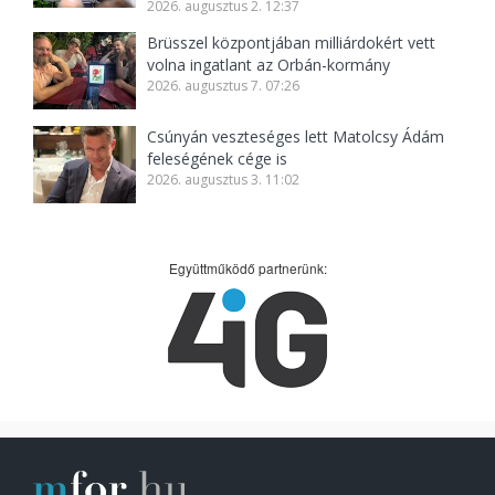
2026. augusztus 2. 12:37
Brüsszel központjában milliárdokért vett
volna ingatlant az Orbán-kormány
2026. augusztus 7. 07:26
Csúnyán veszteséges lett Matolcsy Ádám
feleségének cége is
2026. augusztus 3. 11:02
Együttműködő partnerünk: