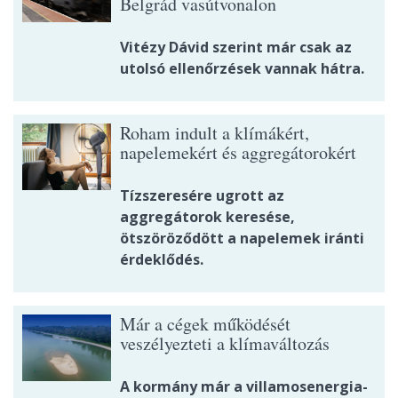
Belgrád vasútvonalon
Vitézy Dávid szerint már csak az
utolsó ellenőrzések vannak hátra.
Roham indult a klímákért,
napelemekért és aggregátorokért
Tízszeresére ugrott az
aggregátorok keresése,
ötszöröződött a napelemek iránti
érdeklődés.
Már a cégek működését
veszélyezteti a klímaváltozás
A kormány már a villamosenergia-