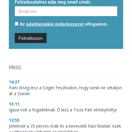
Feliratkozáshoz adja meg email címét:
Az
elfogadom.
adatkezelési nyilatkozatot
Feliratkozom
FRISS
14:27
Parti őrség lesz a Sziget Fesztiválon, hogy senki ne sétáljon
át a Dunán
13:11
Igaza volt a fogadóknak: Ő lesz a Tisza Párt elnökjelöltje
12:55
Jöhetnek a 35 perces órák és a kevesebb házi feladat: ezek
a változások várhatók az iskolákban