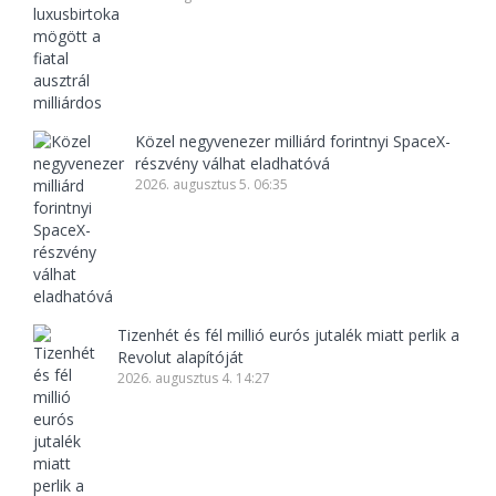
Közel negyvenezer milliárd forintnyi SpaceX-
részvény válhat eladhatóvá
2026. augusztus 5. 06:35
Tizenhét és fél millió eurós jutalék miatt perlik a
Revolut alapítóját
2026. augusztus 4. 14:27