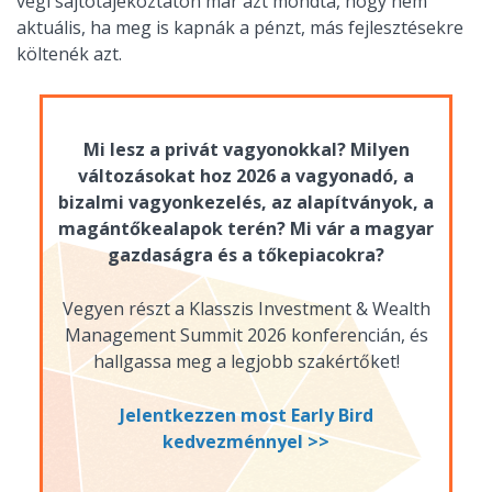
végi sajtótájékoztatón már azt mondta, hogy nem
aktuális, ha meg is kapnák a pénzt, más fejlesztésekre
költenék azt.
Mi lesz a privát vagyonokkal? Milyen
változásokat hoz 2026 a vagyonadó, a
bizalmi vagyonkezelés, az alapítványok, a
magántőkealapok terén? Mi vár a magyar
gazdaságra és a tőkepiacokra?
Vegyen részt a Klasszis Investment & Wealth
Management Summit 2026 konferencián, és
hallgassa meg a legjobb szakértőket!
Jelentkezzen most Early Bird
kedvezménnyel >>