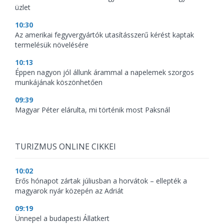
üzlet
10:30
Az amerikai fegyvergyártók utasításszerű kérést kaptak
termelésük növelésére
10:13
Éppen nagyon jól állunk árammal a napelemek szorgos
munkájának köszönhetően
09:39
Magyar Péter elárulta, mi történik most Paksnál
TURIZMUS ONLINE CIKKEI
10:02
Erős hónapot zártak júliusban a horvátok – ellepték a
magyarok nyár közepén az Adriát
09:19
Ünnepel a budapesti Állatkert