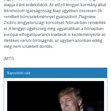
alapja iránt érdeklődött. Az előző lengyel kormány által
létrehozott Igazságosság Alap ügyében összesen 26
rendbeli bűncselekménnyel gyanúsított Zbigniew
Ziobro lengyelországi körözését februárban rendelték
el. A lengyel ügyészség még ugyanabban a hónapban
európai elfogatóparancs kiadását is kezdeményezte az
illetékes varsói bíróságnál, az ügyben azonban eddig
még nem született döntés.
(MTI)
Kapcsolódó cikk