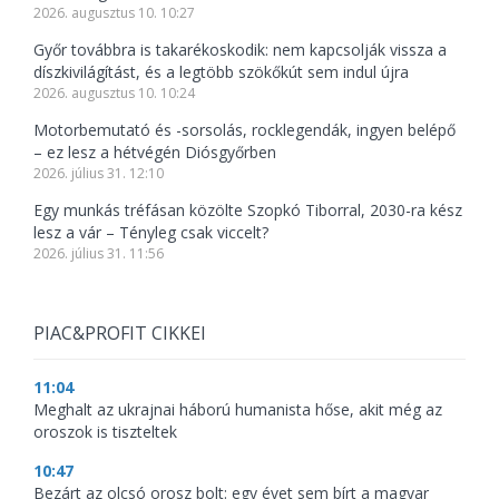
2026. augusztus 10. 10:27
Győr továbbra is takarékoskodik: nem kapcsolják vissza a
díszkivilágítást, és a legtöbb szökőkút sem indul újra
2026. augusztus 10. 10:24
Motorbemutató és -sorsolás, rocklegendák, ingyen belépő
– ez lesz a hétvégén Diósgyőrben
2026. július 31. 12:10
Egy munkás tréfásan közölte Szopkó Tiborral, 2030-ra kész
lesz a vár – Tényleg csak viccelt?
2026. július 31. 11:56
PIAC&PROFIT CIKKEI
11:04
Meghalt az ukrajnai háború humanista hőse, akit még az
oroszok is tiszteltek
10:47
Bezárt az olcsó orosz bolt: egy évet sem bírt a magyar