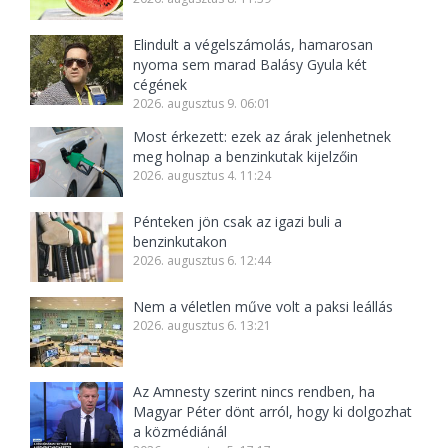
Elindult a végelszámolás, hamarosan
nyoma sem marad Balásy Gyula két
cégének
2026. augusztus 9. 06:01
Most érkezett: ezek az árak jelenhetnek
meg holnap a benzinkutak kijelzőin
2026. augusztus 4. 11:24
Pénteken jön csak az igazi buli a
benzinkutakon
2026. augusztus 6. 12:44
Nem a véletlen műve volt a paksi leállás
2026. augusztus 6. 13:21
Az Amnesty szerint nincs rendben, ha
Magyar Péter dönt arról, hogy ki dolgozhat
a közmédiánál