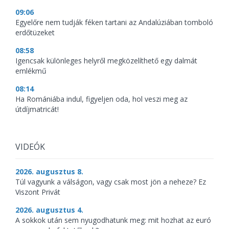
09:06
Egyelőre nem tudják féken tartani az Andalúziában tomboló
erdőtüzeket
08:58
Igencsak különleges helyről megközelíthető egy dalmát
emlékmű
08:14
Ha Romániába indul, figyeljen oda, hol veszi meg az
útdíjmatricát!
VIDEÓK
2026. augusztus 8.
Túl vagyunk a válságon, vagy csak most jön a neheze? Ez
Viszont Privát
2026. augusztus 4.
A sokkok után sem nyugodhatunk meg: mit hozhat az euró