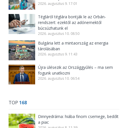
2026. augusztus 9. 17:01
Tégláról téglára bontják le az Orbán-
rendszert: ezektől az adónemektől
búcsúzhatunk el
2026. augusztus 10. 08:50
Bulgária lett a mintaország az energia
tárolásában
2026. augusztus 9. 11:43
Újra ülésezik az Országgyűlés – ma sem
fogunk unatkozni
2026. augusztus 10. 06:54
TOP
168
Dinnyedráma: hiába finom csemege, bedőlt
a piac
2026. augusztus 8. 11:39