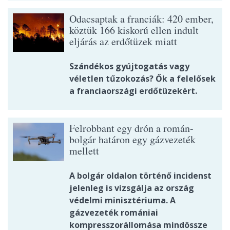
Odacsaptak a franciák: 420 ember,
köztük 166 kiskorú ellen indult
eljárás az erdőtüzek miatt
Szándékos gyújtogatás vagy
véletlen tűzokozás? Ők a felelősek
a franciaországi erdőtüzekért.
Felrobbant egy drón a román-
bolgár határon egy gázvezeték
mellett
A bolgár oldalon történő incidenst
jelenleg is vizsgálja az ország
védelmi minisztériuma. A
gázvezeték romániai
kompresszorállomása mindössze