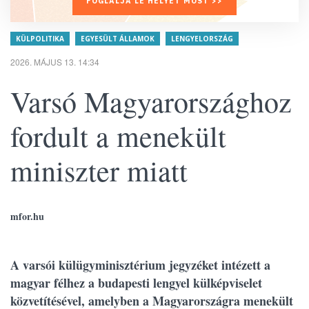
FOGLALJA LE HELYÉT MOST >>
KÜLPOLITIKA
EGYESÜLT ÁLLAMOK
LENGYELORSZÁG
2026. MÁJUS 13. 14:34
Varsó Magyarországhoz
fordult a menekült
miniszter miatt
mfor.hu
A varsói külügyminisztérium jegyzéket intézett a
magyar félhez a budapesti lengyel külképviselet
közvetítésével, amelyben a Magyarországra menekült