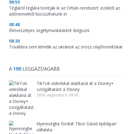
08:50
Tégláról téglára bontják le az Orbán-rendszert: ezektől az
adónemektől búcsúzhatunk el
08:48
Életveszélyes segélymunkásként dolgozni
08:20
Továbbra sem kímélik az ukránok az orosz olajfinomítókat
A
100
LEGGAZDAGABB
TikTok-videókkal alakítaná át a Disney+
szolgáltatást a Disney
2026. augusztus 6. 09:30
Nyereségbe fordult Tibor Dávid építőipari
vállalata