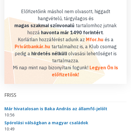
Előfizetőink máshol nem olvasott, higgadt
hangvételű, tárgyilagos és
magas szakmai színvonalú
tartalomhoz jutnak
hozzá
havonta már 1490 forintért
.
Korlátlan hozzáférést adunk az
Mfor.hu
és a
Privátbankár.hu
tartalmaihoz is, a Klub csomag
pedig a
hirdetés nélküli
olvasási lehetőséget is
tartalmazza.
Mi nap mint nap bizonyítani fogunk!
Legyen Ön is
előfizetőnk!
FRISS
Már hivatalosan is Baka András az államfő-jelölt
10:56
Spórolási válságban a magyar családok
10:49