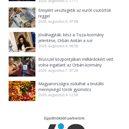
2026. augusztus 5. 17:17
Ennyiért vesztegetik az eurót csütörtök
reggel
2026. augusztus 6. 07:08
Jóváhagyták: kész a Tisza-kormány
jelentése, Orbán Anitán a sor
2026. augusztus 4. 06:58
Brüsszel központjában milliárdokért vett
volna ingatlant az Orbán-kormány
2026. augusztus 7. 07:26
Magyarországra zúdulhat a brutális
mennyiségű török gyümölcs
2026. augusztus 4. 12:58
Együttműködő partnerünk: