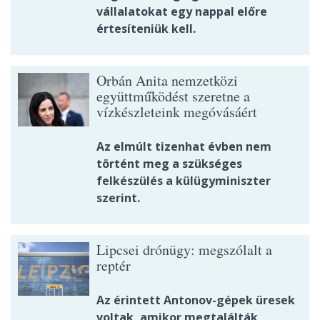
vállalatokat egy nappal előre
értesíteniük kell.
Orbán Anita nemzetközi
együttműködést szeretne a
vízkészleteink megóvásáért
Az elmúlt tizenhat évben nem
történt meg a szükséges
felkészülés a külügyminiszter
szerint.
Lipcsei drónügy: megszólalt a
reptér
Az érintett Antonov-gépek üresek
voltak, amikor megtalálták