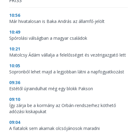
FRISS
10:56
Már hivatalosan is Baka András az államfő-jelölt
10:49
Spórolási válságban a magyar családok
10:21
Matolcsy Ádám vállalja a felelősséget és vezérigazgató lett
10:05
Sopronból lehet majd a legjobban látni a napfogyatkozást
09:36
Estétől újraindulhat még egy blokk Pakson
09:10
Így zárja be a kormány az Orbán-rendszerhez köthető
adózási kiskapukat
09:04
A fiatalok sem akarnak olcsójánosok maradni