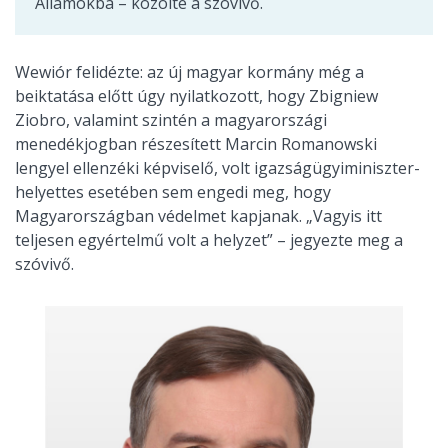
Államokba – közölte a szóvivő.
Wewiór felidézte: az új magyar kormány még a
beiktatása előtt úgy nyilatkozott, hogy Zbigniew
Ziobro, valamint szintén a magyarországi
menedékjogban részesített Marcin Romanowski
lengyel ellenzéki képviselő, volt igazságügyiminiszter-
helyettes esetében sem engedi meg, hogy
Magyarországban védelmet kapjanak. „Vagyis itt
teljesen egyértelmű volt a helyzet” – jegyezte meg a
szóvivő.