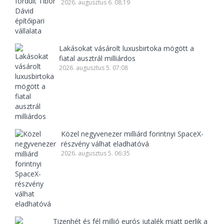
2026. augusztus 6. 08:19
Lakásokat vásárolt luxusbirtoka mögött a
fiatal ausztrál milliárdos
2026. augusztus 5. 07:08
Közel negyvenezer milliárd forintnyi SpaceX-
részvény válhat eladhatóvá
2026. augusztus 5. 06:35
Tizenhét és fél millió eurós jutalék miatt perlik a