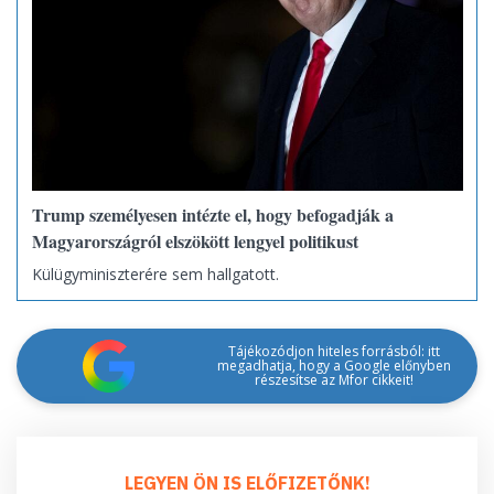
Trump személyesen intézte el, hogy befogadják a
Magyarországról elszökött lengyel politikust
Külügyminiszterére sem hallgatott.
Tájékozódjon hiteles forrásból: itt
megadhatja, hogy a Google előnyben
részesítse az Mfor cikkeit!
LEGYEN ÖN IS ELŐFIZETŐNK!