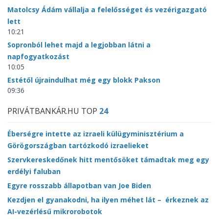
Matolcsy Ádám vállalja a felelősséget és vezérigazgató
lett
10:21
Sopronból lehet majd a legjobban látni a
napfogyatkozást
10:05
Estétől újraindulhat még egy blokk Pakson
09:36
PRIVÁTBANKÁR.HU TOP
24
Éberségre intette az izraeli külügyminisztérium a
Görögországban tartózkodó izraelieket
Szervkereskedőnek hitt mentősöket támadtak meg egy
erdélyi faluban
Egyre rosszabb állapotban van Joe Biden
Kezdjen el gyanakodni, ha ilyen méhet lát – érkeznek az
AI-vezérlésű mikrorobotok