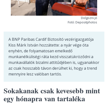
Dolgozni jó
Fotó: Depositphotos
A BNP Paribas Cardif Biztosító vezérigazgatója
Kiss Márk István hozzátette: a nyár vége óta
enyhén, de folyamatosan emelkedő
munkanélküliségi ráta kezd visszatükröződni a
munkavállalók bizalmi attitűdjében is, ugyanakkor
az csak hosszabb távon derülhet ki, hogy a trend
mennyire lesz valóban tartós.
Sokakanak csak kevesebb mint
egy hónapra van tartaléka