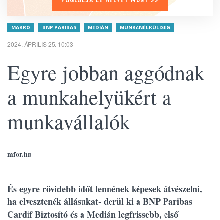
FOGLALJA LE HELYÉT MOST >>
MAKRÓ
BNP PARIBAS
MEDIÁN
MUNKANÉLKÜLISÉG
2024. ÁPRILIS 25. 10:03
Egyre jobban aggódnak
a munkahelyükért a
munkavállalók
mfor.hu
És egyre rövidebb időt lennének képesek átvészelni,
ha elvesztenék állásukat- derül ki a BNP Paribas
Cardif Biztosító és a Medián legfrissebb, első