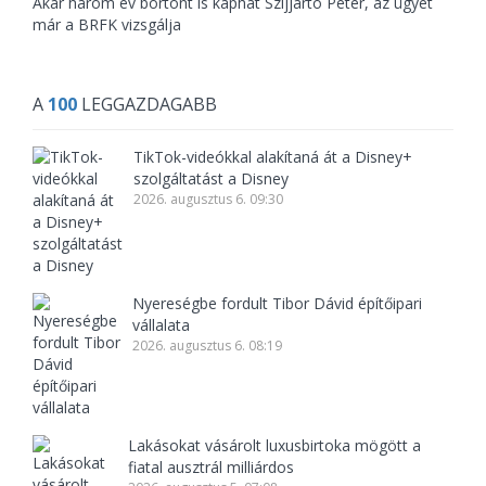
Akár három év börtönt is kaphat Szijjártó Péter, az ügyét
már a BRFK vizsgálja
A
100
LEGGAZDAGABB
TikTok-videókkal alakítaná át a Disney+
szolgáltatást a Disney
2026. augusztus 6. 09:30
Nyereségbe fordult Tibor Dávid építőipari
vállalata
2026. augusztus 6. 08:19
Lakásokat vásárolt luxusbirtoka mögött a
fiatal ausztrál milliárdos