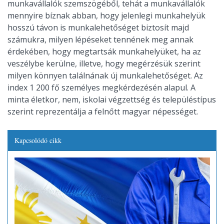
munkavállalók szemszögéből, tehát a munkavállalók
mennyire bíznak abban, hogy jelenlegi munkahelyük
hosszú távon is munkalehetőséget biztosít majd
számukra, milyen lépéseket tennének meg annak
érdekében, hogy megtartsák munkahelyüket, ha az
veszélybe kerülne, illetve, hogy megérzésük szerint
milyen könnyen találnának új munkalehetőséget. Az
index 1 200 fő személyes megkérdezésén alapul. A
minta életkor, nem, iskolai végzettség és településtípus
szerint reprezentálja a felnőtt magyar népességet.
Kapcsolódó cikk