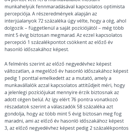
munkahelyük fennmaradásával kapcsolatos optimista
percepciója. A részeredmények alapján az
interjúalanyok 72 százaléka úgy vélte, hogy a cég, ahol
dolgozik – függetlenül a saját pozíciójától – még több
mint 5 évig biztosan megmarad. Az ezzel kapcsolatos
percepció 1 százalékpontot csökkent az előző év
hasonló időszakához képest.
A felmérés szerint az előző negyedévhez képest
változatlan, a megelőző év hasonló időszakához képest
pedig 1 ponttal emelkedett az a mutató, amely a
munkavállalók azzal kapcsolatos attitűdjeit méri, hogy
a jelenlegi pozíciójukat mennyire érzik biztosnak az
adott cégen belül. Az így elért 76 pontra vonatkozó
részadatok szerint a válaszadók 58 százaléka azt
gondolja, hogy az több mint 5 évig biztosan meg fog
maradni, ami az előző év hasonló időszakához képest
3, az előző negyedévhez képest pedig 2 százalékpontos