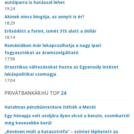
autóiparra is hatással lehet
19:24
Akinek nincs bingója, az annyit is ér?
18:29
Erősödött a forint, ismét 315 alatt a dollár
18:14
Romániában már lekapcsolhatja a nagy ipari
fogyasztókat az áramszolgáltató
17:58
Drasztikus változásokat hozna az Egyensúly Intézet
lakáspolitikai csomagja
17:04
PRIVÁTBANKÁR.HU TOP
24
Hatalmas pénzbüntetésre ítélték a Metát
Egy hónapja volt utoljára ilyen olcsó a benzin, szombattól
még kevesebbe kerül
„Kevésen múlt a katasztrófa” – szintet léphetett az