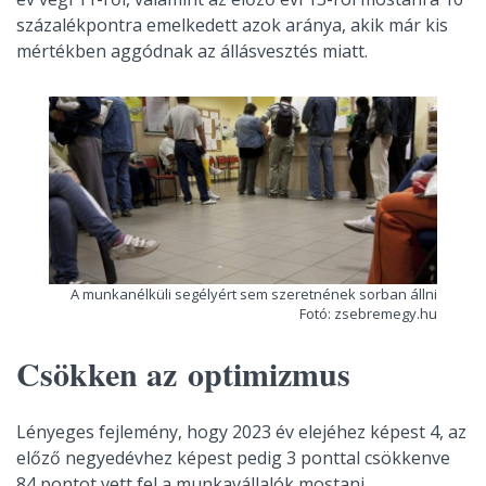
százalékpontra emelkedett azok aránya, akik már kis
mértékben aggódnak az állásvesztés miatt.
A munkanélküli segélyért sem szeretnének sorban állni
Fotó: zsebremegy.hu
Csökken az optimizmus
Lényeges fejlemény, hogy 2023 év elejéhez képest 4, az
előző negyedévhez képest pedig 3 ponttal csökkenve
84 pontot vett fel a munkavállalók mostani