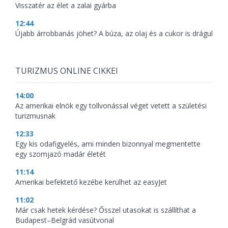
Visszatér az élet a zalai gyárba
12:44
Újabb árrobbanás jöhet? A búza, az olaj és a cukor is drágul
TURIZMUS ONLINE CIKKEI
14:00
Az amerikai elnök egy tollvonással véget vetett a születési
turizmusnak
12:33
Egy kis odafigyelés, ami minden bizonnyal megmentette
egy szomjazó madár életét
11:14
Amerikai befektető kezébe kerülhet az easyJet
11:02
Már csak hetek kérdése? Ősszel utasokat is szállíthat a
Budapest–Belgrád vasútvonal