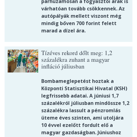
párhuzamosan a fogyasztói árak is
várhatóan tovább csökkennek. Az
autópályák mellett viszont még
mindig bőven 700 forint felett
marad a dízel ára.
Tízéves rekord dőlt meg: 1,2
százalékra zuhant a magyar
infláció júliusban
Bombameglepetést hoztak a
Központi Statisztikai Hivatal (KSH)
legfrissebb adatai. A júniusi 1,7
százalékról júliusban mindössze 1,2
százalékra lassult a pénzromlás
üteme éves szinten, ami utoljára
10 évvel ezelőtt fordult elő a
magyar gazdaságban. Júniushoz