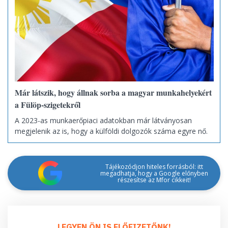
Már látszik, hogy állnak sorba a magyar munkahelyekért
a Fülöp-szigetekről
A 2023-as munkaerőpiaci adatokban már látványosan
megjelenik az is, hogy a külföldi dolgozók száma egyre nő.
Tájékozódjon hiteles forrásból: itt
megadhatja, hogy a Google előnyben
részesítse az Mfor cikkeit!
LEGYEN ÖN IS ELŐFIZETŐNK!