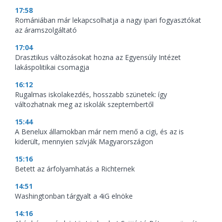
17:58
Romániában már lekapcsolhatja a nagy ipari fogyasztókat
az áramszolgáltató
17:04
Drasztikus változásokat hozna az Egyensúly Intézet
lakáspolitikai csomagja
16:12
Rugalmas iskolakezdés, hosszabb szünetek: így
változhatnak meg az iskolák szeptembertől
15:44
A Benelux államokban már nem menő a cigi, és az is
kiderült, mennyien szívják Magyarországon
15:16
Betett az árfolyamhatás a Richternek
14:51
Washingtonban tárgyalt a 4iG elnöke
14:16