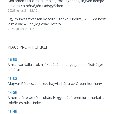
Motorbemutató és -sorsolás, rocklegendák, ingyen belépő
– ez lesz a hétvégén Diósgyőrben
2026. július 31. 12:10
Egy munkás tréfásan közölte Szopkó Tiborral, 2030-ra kész
lesz a vár – Tényleg csak viccelt?
2026. július 31. 11:56
PIAC&PROFIT CIKKEI
16:58
A magyar vállalatok működését is fenyegeti a szélsőséges
időjárás
15:32
Magyar Péter szerint ezt hagyta hátra az Orbán-kormány
14:05
A néma értékesítő a ruhán: Hogyan épít prémium márkát a
tökéletes ruhacímke?
13:45