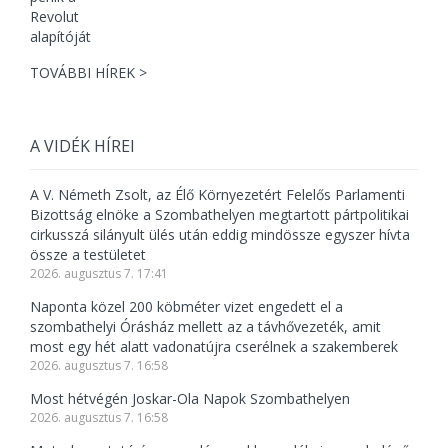
TOVÁBBI HÍREK >
A VIDÉK HÍREI
A V. Németh Zsolt, az Élő Környezetért Felelős Parlamenti
Bizottság elnöke a Szombathelyen megtartott pártpolitikai
cirkusszá silányult ülés után eddig mindössze egyszer hívta
össze a testületet
2026. augusztus 7. 17:41
Naponta közel 200 köbméter vizet engedett el a
szombathelyi Órásház mellett az a távhővezeték, amit
most egy hét alatt vadonatújra cserélnek a szakemberek
2026. augusztus 7. 16:58
Most hétvégén Joskar-Ola Napok Szombathelyen
2026. augusztus 7. 16:58