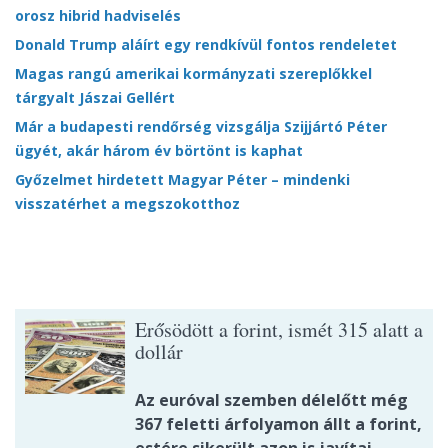
orosz hibrid hadviselés
Donald Trump aláírt egy rendkívül fontos rendeletet
Magas rangú amerikai kormányzati szereplőkkel
tárgyalt Jászai Gellért
Már a budapesti rendőrség vizsgálja Szijjártó Péter
ügyét, akár három év börtönt is kaphat
Győzelmet hirdetett Magyar Péter – mindenki
visszatérhet a megszokotthoz
Erősödött a forint, ismét 315 alatt a
dollár
Az euróval szemben délelőtt még
367 feletti árfolyamon állt a forint,
estére sikerült azon is javítai.