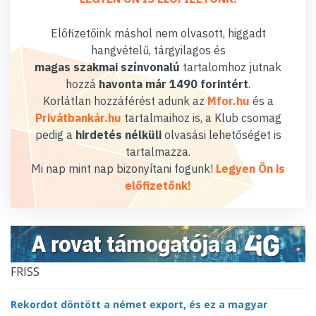
Előfizetőink máshol nem olvasott, higgadt
hangvételű, tárgyilagos és
magas szakmai színvonalú
tartalomhoz jutnak
hozzá
havonta már 1490 forintért
.
Korlátlan hozzáférést adunk az
Mfor.hu
és a
Privátbankár.hu
tartalmaihoz is, a Klub csomag
pedig a
hirdetés nélküli
olvasási lehetőséget is
tartalmazza.
Mi nap mint nap bizonyítani fogunk!
Legyen Ön is
előfizetőnk!
FRISS
Rekordot döntött a német export, és ez a magyar