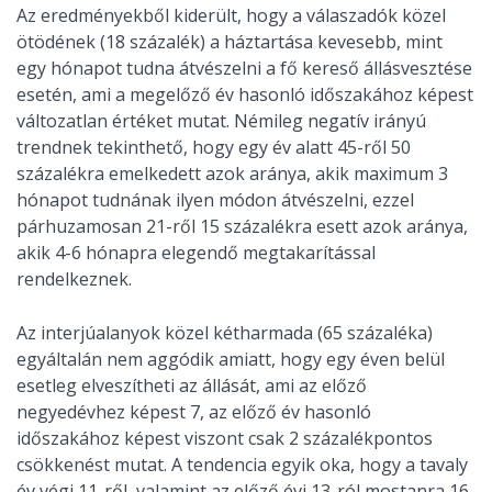
Az eredményekből kiderült, hogy a válaszadók közel
ötödének (18 százalék) a háztartása kevesebb, mint
egy hónapot tudna átvészelni a fő kereső állásvesztése
esetén, ami a megelőző év hasonló időszakához képest
változatlan értéket mutat. Némileg negatív irányú
trendnek tekinthető, hogy egy év alatt 45-ről 50
százalékra emelkedett azok aránya, akik maximum 3
hónapot tudnának ilyen módon átvészelni, ezzel
párhuzamosan 21-ről 15 százalékra esett azok aránya,
akik 4-6 hónapra elegendő megtakarítással
rendelkeznek.
Az interjúalanyok közel kétharmada (65 százaléka)
egyáltalán nem aggódik amiatt, hogy egy éven belül
esetleg elveszítheti az állását, ami az előző
negyedévhez képest 7, az előző év hasonló
időszakához képest viszont csak 2 százalékpontos
csökkenést mutat. A tendencia egyik oka, hogy a tavaly
év végi 11-ről, valamint az előző évi 13-ról mostanra 16