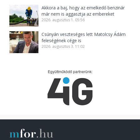
Akkora a baj, hogy az emelkedő benzinár
már nem is aggasztja az embereket
2026. augusztus 1. 05:56
Csúnyán veszteséges lett Matolcsy Ádám
feleségének cége is
2026. augusztus 3. 11:02
Együttműködő partnerünk: