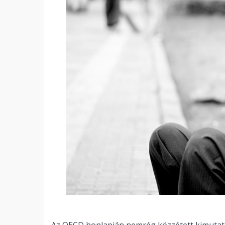
Az OECD honlapján nemrég közzétett kimutatás