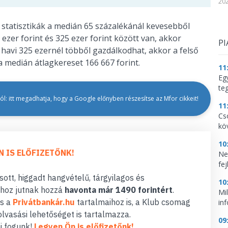
202
statisztikák a medián 65 százalékánál kevesebből
ezer forint és 325 ezer forint között van, akkor
PI
 havi 325 ezernél többől gazdálkodhat, akkor a felső
a medián átlagkereset 166 667 forint.
11
Eg
te
l: itt megadhatja, hogy a Google előnyben részesítse az Mfor cikkeit!
11
Cs
kö
10
N IS ELŐFIZETŐNK!
Ne
fej
ott, higgadt hangvételű, tárgyilagos és
10
hoz jutnak hozzá
havonta már 1490 forintért
.
Mi
s a
Privátbankár.hu
tartalmaihoz is, a Klub csomag
in
lvasási lehetőséget is tartalmazza.
09
i fogunk!
Legyen Ön is előfizetőnk!