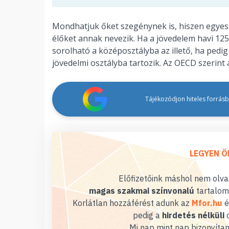
Mondhatjuk őket szegénynek is, hiszen egyes 
élőket annak nevezik. Ha a jövedelem havi 125 
sorolható a középosztályba az illető, ha pedig
jövedelmi osztályba tartozik. Az OECD szerint 
Tájékozódjon hiteles forrásbó
LEGYEN Ö
Előfizetőink máshol nem olvas
magas szakmai színvonalú
tartalom
Korlátlan hozzáférést adunk az
Mfor.hu
é
pedig a
hirdetés nélküli
o
Mi nap mint nap bizonyítan