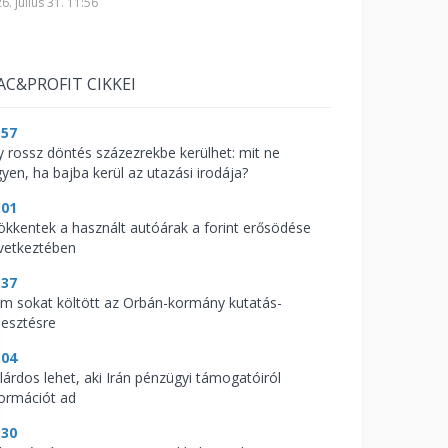
6. július 31. 11:56
AC&PROFIT CIKKEI
:57
y rossz döntés százezrekbe kerülhet: mit ne
gyen, ha bajba kerül az utazási irodája?
:01
ökkentek a használt autóárak a forint erősödése
vetkeztében
:37
m sokat költött az Orbán-kormány kutatás-
lesztésre
:04
llárdos lehet, aki Irán pénzügyi támogatóiról
formációt ad
:30