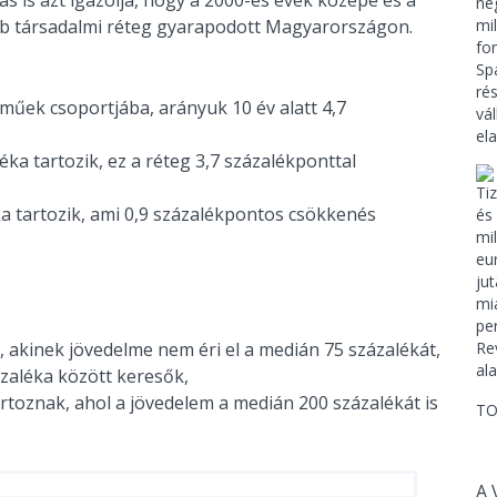
bb társadalmi réteg gyarapodott Magyarországon.
lműek csoportjába, arányuk 10 év alatt 4,7
ka tartozik, ez a réteg 3,7 százalékponttal
ka tartozik, ami 0,9 százalékpontos csökkenés
, akinek jövedelme nem éri el a medián 75 százalékát,
zaléka között keresők,
artoznak, ahol a jövedelem a medián 200 százalékát is
TO
A 