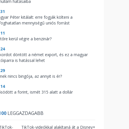
hullám hatásaiba
:31
yar Péter kitálalt: erre fogják költeni a
lfoghatatlan mennyiségű uniós forrást
:11
jtőre kerül végre a benzinár?
:24
kordot döntött a német export, és ez a magyar
óiparra is hatással lehet
:29
nek nincs bingója, az annyit is ér?
:14
södött a forint, ismét 315 alatt a dollár
100
LEGGAZDAGABB
TikTok-videókkal alakítaná át a Disney+