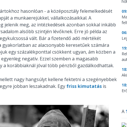
hő
pártokhoz hasonlóan - a középosztály felemelkedését
09
Mag
pját a munkaerejükkel, vállalkozásaikkal. A
fe
teg jelenik meg, az intézkedések azonban sokkal inkább
sadalom alsóbb szintjén lévőknek. Erre jó példa az
06
egykulcsossá vált. Bár a fizetendő adó mértékét
Le
, a gyakorlatban az alacsonyabb keresetűek számára
19
dójuk egy százalékponttal csökkent ugyan, ám közben a
Re
ső egyenleg negatív. Ezzel szemben a magasabb
aut
gy a korábbiaknál jóval több pénzből gazdálkodhattak.
18
Aki
mellett nagy hangsúlyt kellene fektetni a szegényebbek
18
ők egyre jobban leszakadnak. Egy
friss kimutatás
is
Erő
A