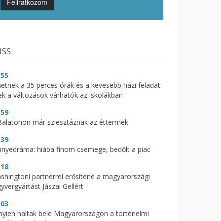
Feliratkozom
ISS
:55
hetnek a 35 perces órák és a kevesebb házi feladat:
ek a változások várhatók az iskolákban
:59
Balatonon már sziesztáznak az éttermek
:39
nnyedráma: hiába finom csemege, bedőlt a piac
:18
shingtoni partnerrel erősítené a magyarországi
yvergyártást Jászai Gellért
:03
nyien haltak bele Magyarországon a történelmi