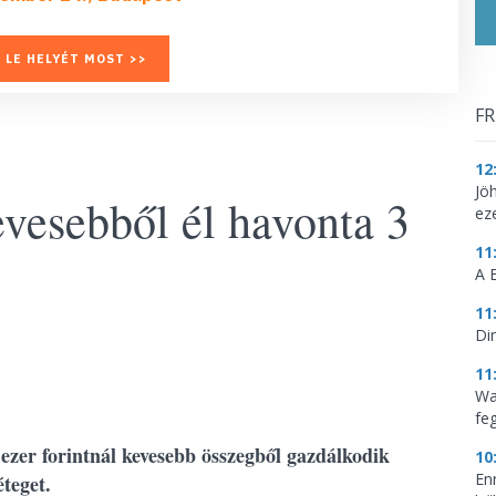
 LE HELYÉT MOST >>
FR
12
Jö
evesebből él havonta 3
ez
11
A 
11
Di
11
Wa
feg
er forintnál kevesebb összegből gazdálkodik
10
En
éteget.