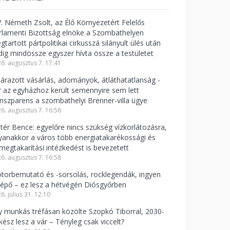
V. Németh Zsolt, az Élő Környezetért Felelős
rlamenti Bizottság elnöke a Szombathelyen
tartott pártpolitikai cirkusszá silányult ülés után
dig mindössze egyszer hívta össze a testületet
6. augusztus 7. 17:41
lárazott vásárlás, adományok, átláthatatlanság -
r az egyházhoz került semennyire sem lett
anszparens a szombathelyi Brenner-villa ügye
6. augusztus 7. 16:58
ntér Bence: egyelőre nincs szükség vízkorlátozásra,
yanakkor a város több energiatakarékossági és
zmegtakarítási intézkedést is bevezetett
6. augusztus 7. 16:58
torbemutató és -sorsolás, rocklegendák, ingyen
lépő – ez lesz a hétvégén Diósgyőrben
6. július 31. 12:10
y munkás tréfásan közölte Szopkó Tiborral, 2030-
kész lesz a vár – Tényleg csak viccelt?