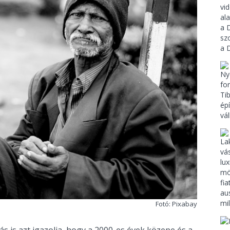
Fotó: Pixabay
 is azt igazolja, hogy a 2000-es évek közepe és a