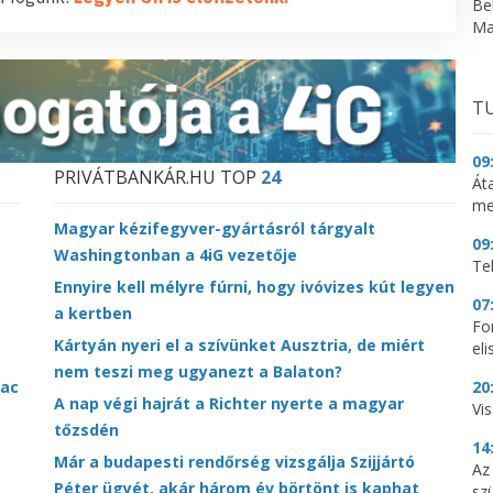
Be
Ma
TU
09
PRIVÁTBANKÁR.HU TOP
24
Át
me
Magyar kézifegyver-gyártásról tárgyalt
09
Washingtonban a 4iG vezetője
Te
Ennyire kell mélyre fúrni, hogy ivóvizes kút legyen
07
a kertben
Fo
Kártyán nyeri el a szívünket Ausztria, de miért
el
nem teszi meg ugyanezt a Balaton?
iac
20
A nap végi hajrát a Richter nyerte a magyar
Vi
tőzsdén
14
Már a budapesti rendőrség vizsgálja Szijjártó
Az
Péter ügyét, akár három év börtönt is kaphat
sz