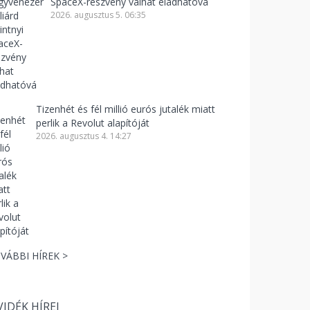
SpaceX-részvény válhat eladhatóvá
2026. augusztus 5. 06:35
Tizenhét és fél millió eurós jutalék miatt
perlik a Revolut alapítóját
2026. augusztus 4. 14:27
VÁBBI HÍREK >
VIDÉK HÍREI