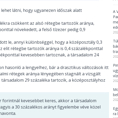
lehet látni, hogy ugyanezen időszak alatt
A 
Pa
meg
lékra csökkent az alsó rétegbe tartozók aránya,
ed
nttal növekedett, a felső tízezer pedig 0,9
202
Tú
dott le, annyi különbséggel, hogy a középosztály 0,3
bá
elit rétegbe tartozók aránya is 0,4 százalékponttal
tr
lékponttal kevesebben tartoznak, a társadalom 24
202
Pi
hasonló a lengyelhez, bár a drasztikus változások itt
ug
lmi rétegek aránya lényegében stagnált a vizsgált
ví
a társadalom 29 százaléka tartozik, a középosztályhoz
202
Mo
be
202
r forintnál kevesebbet keres, akkor a társadalom
vagyis a 30 százalékos arányt figyelembe véve közel
Eg
havonta.
ra 