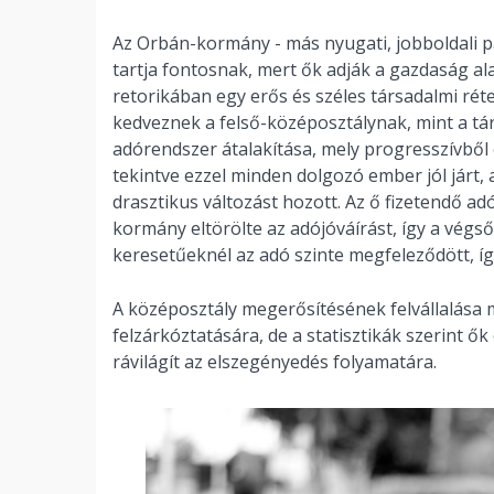
Az Orbán-kormány - más nyugati, jobboldali 
tartja fontosnak, mert ők adják a gazdaság ala
retorikában egy erős és széles társadalmi ré
kedveznek a felső-középosztálynak, mint a tár
adórendszer átalakítása, mely progresszívből 
tekintve ezzel minden dolgozó ember jól járt
drasztikus változást hozott. Az ő fizetendő a
kormány eltörölte az adójóváírást, így a vég
keresetűeknél az adó szinte megfeleződött, í
A középosztály megerősítésének felvállalása 
felzárkóztatására, de a statisztikák szerint 
rávilágít az elszegényedés folyamatára.