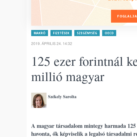
FOGLALJA
MAKRÓ
FIZETÉSEK
SZEGÉNYSÉG
OECD
2019. ÁPRILIS 24. 14:32
125 ezer forintnál k
millió magyar
Székely Sarolta
A magyar társadalom mintegy harmada 125 ez
havonta, ők képviselik a legalsó társadalmi r