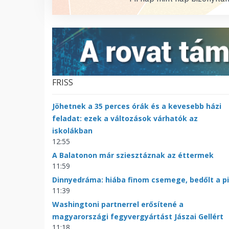
FRISS
Jöhetnek a 35 perces órák és a kevesebb házi
feladat: ezek a változások várhatók az
iskolákban
12:55
A Balatonon már sziesztáznak az éttermek
11:59
Dinnyedráma: hiába finom csemege, bedőlt a p
11:39
Washingtoni partnerrel erősítené a
magyarországi fegyvergyártást Jászai Gellért
11:18