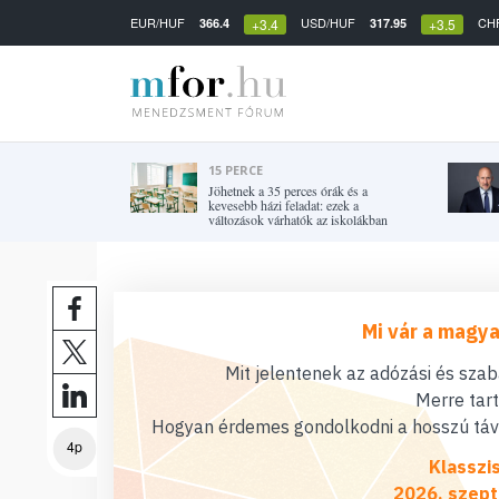
EUR/HUF
USD/HUF
CH
366.4
317.95
+3.4
+3.5
15 PERCE
Jöhetnek a 35 perces órák és a
kevesebb házi feladat: ezek a
változások várhatók az iskolákban
Mi vár a magya
Mit jelentenek az adózási és sza
Merre tar
Hogyan érdemes gondolkodni a hosszú távú
4p
Klasszi
2026. szept