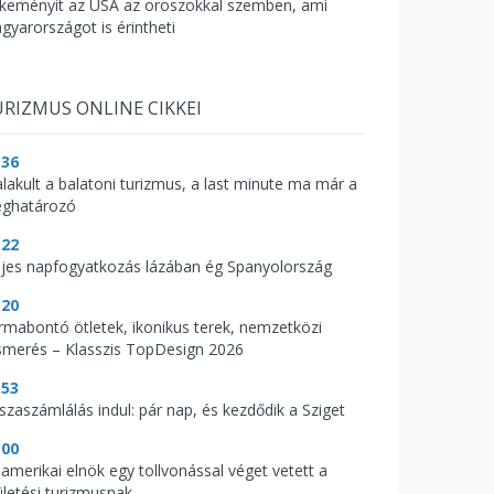
keményít az USA az oroszokkal szemben, ami
gyarországot is érintheti
RIZMUS ONLINE CIKKEI
:36
alakult a balatoni turizmus, a last minute ma már a
ghatározó
:22
ljes napfogyatkozás lázában ég Spanyolország
:20
rmabontó ötletek, ikonikus terek, nemzetközi
ismerés – Klasszis TopDesign 2026
:53
sszaszámlálás indul: pár nap, és kezdődik a Sziget
:00
 amerikai elnök egy tollvonással véget vetett a
ületési turizmusnak