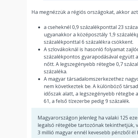
Ha megnézzük a régiós országokat, akkor azt 
a cseheknél 0,9 százalékponttal 23 száza
ugyanakkor a középosztály 1,9 százalékpo
százalékponttal 6 százalékra csökkent.
A szlovákoknál is hasonló folyamat zajló
százalékpontos gyarapodásával együtt az 
nőtt. A legszegényebb rétegbe 0,7 száza
százaléka.
A magyar társadalomszerkezethez nagyon 
nem következtek be. A különböző társada
időszak alatt, a legszegényebb rétegbe 
61, a felső tízezerbe pedig 9 százalék.
Magyarországon jelenleg ha valaki 125 eze
legalsó rétegébe tartozónak tekinthetjük, 
3 millió magyar ennél kevesebb pénzből él 