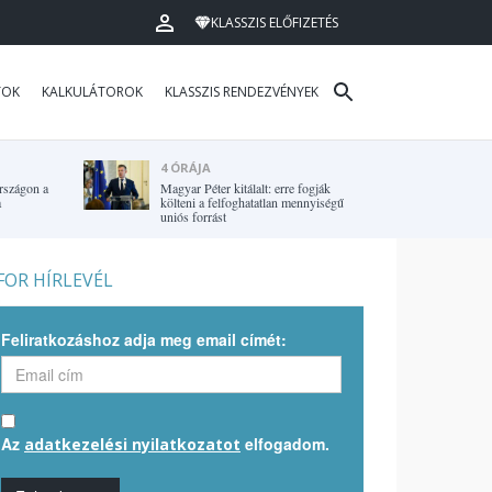
KLASSZIS ELŐFIZETÉS
TOK
KALKULÁTOROK
KLASSZIS RENDEZVÉNYEK
4 ÓRÁJA
rszágon a
Magyar Péter kitálalt: erre fogják
a
költeni a felfoghatatlan mennyiségű
uniós forrást
OR HÍRLEVÉL
Feliratkozáshoz adja meg email címét:
Az
elfogadom.
adatkezelési nyilatkozatot