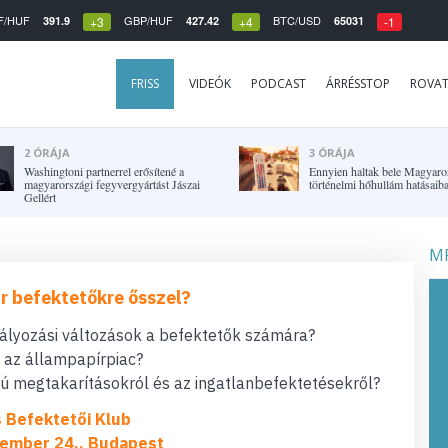
F/HUF
GBP/HUF
BTC/USD
391.9
427.42
65031
+3
+4
-1
FRISS
VIDEÓK
PODCAST
ÁRRÉSSTOP
ROVA
2 ÓRÁJA
3 ÓRÁJA
Washingtoni partnerrel erősítené a
Ennyien haltak bele Magyaro
magyarországi fegyvergyártást Jászai
történelmi hőhullám hatásaib
Gellért
MF
r befektetőkre ősszel?
bályozási változások a befektetők számára?
t az állampapírpiac?
 megtakarításokról és az ingatlanbefektetésekről?
s Befektetői Klub
ember 24., Budapest