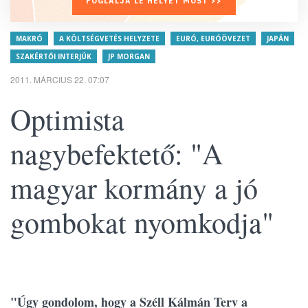
FOGLALJA LE HELYÉT MOST >>
MAKRÓ
A KÖLTSÉGVETÉS HELYZETE
EURÓ, EURÓÖVEZET
JAPÁN
SZAKÉRTŐI INTERJÚK
JP MORGAN
2011. MÁRCIUS 22. 07:07
Optimista
nagybefektető: "A
magyar kormány a jó
gombokat nyomkodja"
"Úgy gondolom, hogy a Széll Kálmán Terv a