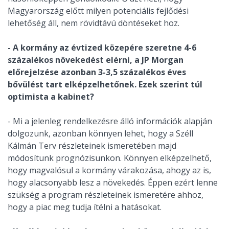
Magyarország előtt milyen potenciális fejlődési
lehetőség áll, nem rövidtávú döntéseket hoz.
- A kormány az évtized közepére szeretne 4-6
százalékos növekedést elérni, a JP Morgan
előrejelzése azonban 3-3,5 százalékos éves
bővülést tart elképzelhetőnek. Ezek szerint túl
optimista a kabinet?
- Mi a jelenleg rendelkezésre álló információk alapján
dolgozunk, azonban könnyen lehet, hogy a Széll
Kálmán Terv részleteinek ismeretében majd
módosítunk prognózisunkon. Könnyen elképzelhető,
hogy magvalósul a kormány várakozása, ahogy az is,
hogy alacsonyabb lesz a növekedés. Éppen ezért lenne
szükség a program részleteinek ismeretére ahhoz,
hogy a piac meg tudja ítélni a hatásokat.