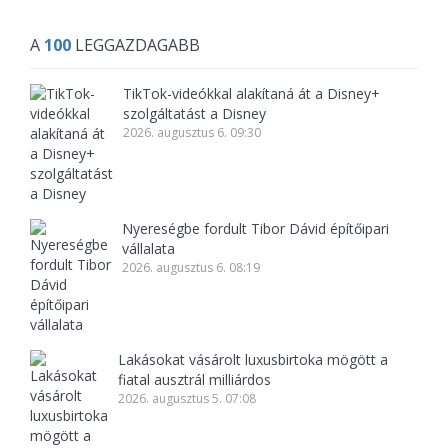
A
100
LEGGAZDAGABB
TikTok-videókkal alakítaná át a Disney+
szolgáltatást a Disney
2026. augusztus 6. 09:30
Nyereségbe fordult Tibor Dávid építőipari
vállalata
2026. augusztus 6. 08:19
Lakásokat vásárolt luxusbirtoka mögött a
fiatal ausztrál milliárdos
2026. augusztus 5. 07:08