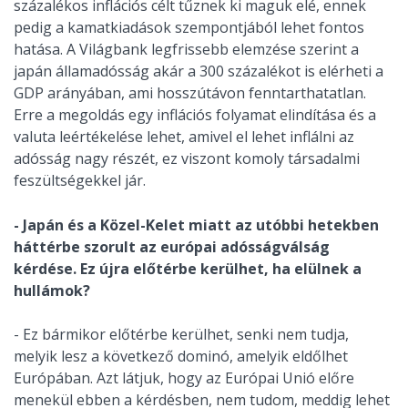
százalékos inflációs célt tűznek ki maguk elé, ennek
pedig a kamatkiadások szempontjából lehet fontos
hatása. A Világbank legfrissebb elemzése szerint a
japán államadósság akár a 300 százalékot is elérheti a
GDP arányában, ami hosszútávon fenntarthatatlan.
Erre a megoldás egy inflációs folyamat elindítása és a
valuta leértékelése lehet, amivel el lehet inflálni az
adósság nagy részét, ez viszont komoly társadalmi
feszültségekkel jár.
- Japán és a Közel-Kelet miatt az utóbbi hetekben
háttérbe szorult az európai adósságválság
kérdése. Ez újra előtérbe kerülhet, ha elülnek a
hullámok?
- Ez bármikor előtérbe kerülhet, senki nem tudja,
melyik lesz a következő dominó, amelyik eldőlhet
Európában. Azt látjuk, hogy az Európai Unió előre
menekül ebben a kérdésben, nem tudom, meddig lehet