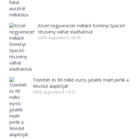
Közel negyvenezer milliárd forintnyi SpaceX-
részvény válhat eladhatóvá
2026. augusztus 5. 06:35
Tizenhét és fél millió eurós jutalék miatt perlik a
Revolut alapítóját
2026. augusztus 4. 14:27