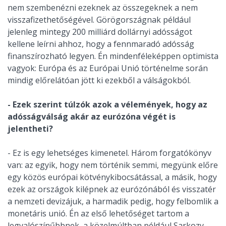
nem szembenézni ezeknek az összegeknek a nem
visszafizethetőségével. Görögországnak például
jelenleg mintegy 200 milliárd dollárnyi adósságot
kellene leírni ahhoz, hogy a fennmaradó adósság
finanszírozható legyen. Én mindenféleképpen optimista
vagyok: Európa és az Európai Unió történelme során
mindig előrelátóan jött ki ezekből a válságokból.
- Ezek szerint túlzók azok a vélemények, hogy az
adósságválság akár az eurózóna végét is
jelentheti?
- Ez is egy lehetséges kimenetel. Három forgatókönyv
van: az egyik, hogy nem történik semmi, megyünk előre
egy közös európai kötvénykibocsátással, a másik, hogy
ezek az országok kilépnek az eurózónából és visszatér
a nemzeti devizájuk, a harmadik pedig, hogy felbomlik a
monetáris unió. Én az első lehetőséget tartom a
legvalószínűbbnek, a közelmúltban például Sarkozy