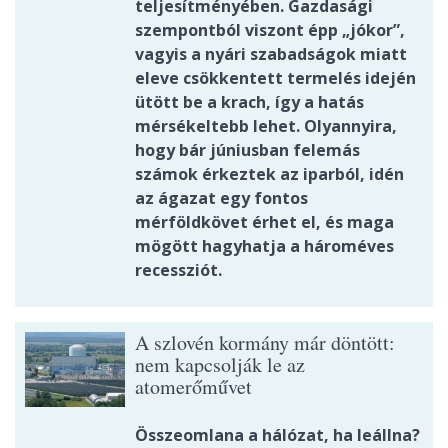
teljesítményében. Gazdasági
szempontból viszont épp „jókor”,
vagyis a nyári szabadságok miatt
eleve csökkentett termelés idején
ütött be a krach, így a hatás
mérsékeltebb lehet. Olyannyira,
hogy bár júniusban felemás
számok érkeztek az iparból, idén
az ágazat egy fontos
mérföldkövet érhet el, és maga
mögött hagyhatja a hároméves
recessziót.
A szlovén kormány már döntött:
nem kapcsolják le az
atomerőművet
Összeomlana a hálózat, ha leállna?