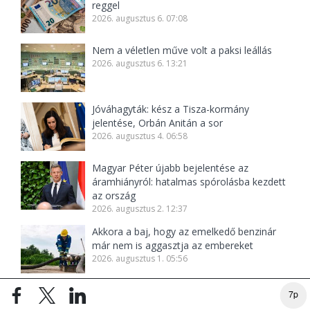
reggel
2026. augusztus 6. 07:08
Nem a véletlen műve volt a paksi leállás
2026. augusztus 6. 13:21
Jóváhagyták: kész a Tisza-kormány
jelentése, Orbán Anitán a sor
2026. augusztus 4. 06:58
Magyar Péter újabb bejelentése az
áramhiányról: hatalmas spórolásba kezdett
az ország
2026. augusztus 2. 12:37
Akkora a baj, hogy az emelkedő benzinár
már nem is aggasztja az embereket
2026. augusztus 1. 05:56
Ezt jó lenne elkerülni, de így néz ki a
7p
vészforgatókönyv, ha már nem bírja a