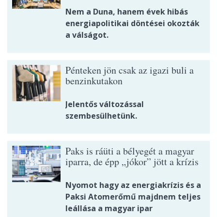
Nem a Duna, hanem évek hibás
energiapolitikai döntései okozták
a válságot.
Pénteken jön csak az igazi buli a
benzinkutakon
Jelentős változással
szembesülhetünk.
Paks is ráüti a bélyegét a magyar
iparra, de épp „jókor” jött a krízis
Nyomot hagy az energiakrízis és a
Paksi Atomerőmű majdnem teljes
leállása a magyar ipar