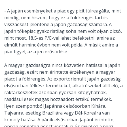
- A japán eseményeket a piac egy picit túlreagálta, mint
mindig, nem hiszem, hogy ez a földrengés tartós
visszaesést jelentene a japán gazdaság számára. A
japán tőkepiac gyakorlatilag soha nem volt olyan olcsó,
mint most, 18,5-es P/E-vel lehet befektetni, amire az
elmúlt harminc évben nem volt példa. A másik amire a
piac figyel, az a jen erősödése.
A magyar gazdaságra nincs közvetlen hatással a japán
gazdaság, ezért nem érintette érzékenyen a magyar
piacot a földrengés. Az exportorientált japán gazdaság
elsősorban félkész termékeket, alkatrészeket állít elő, a
raktárkészletek azonban gyorsan kifogyhatnak,
ráadásul ezek magas hozzáadott értékű termékek.
Ilyen szempontból Japánnak elsősorban Kínára,
Tajvanra, esetleg Brazíliára vagy Dél-Koreára van
komoly hatása. A pánik elsősorban Japánt érintette,
onnan rengeteg pénzt vontak ki. És mivel ez a pénz