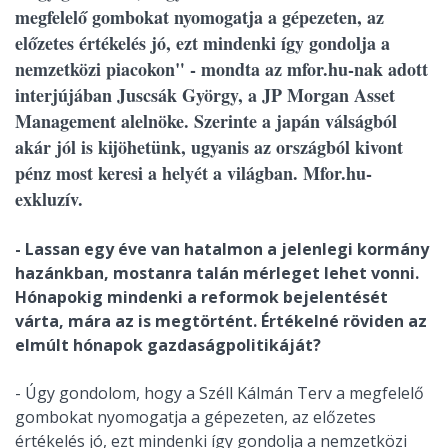
megfelelő gombokat nyomogatja a gépezeten, az
előzetes értékelés jó, ezt mindenki így gondolja a
nemzetközi piacokon" - mondta az mfor.hu-nak adott
interjújában Juscsák György, a JP Morgan Asset
Management alelnöke. Szerinte a japán válságból
akár jól is kijöhetünk, ugyanis az országból kivont
pénz most keresi a helyét a világban. Mfor.hu-
exkluzív.
- Lassan egy éve van hatalmon a jelenlegi kormány
hazánkban, mostanra talán mérleget lehet vonni.
Hónapokig mindenki a reformok bejelentését
várta, mára az is megtörtént. Értékelné röviden az
elmúlt hónapok gazdaságpolitikáját?
- Úgy gondolom, hogy a Széll Kálmán Terv a megfelelő
gombokat nyomogatja a gépezeten, az előzetes
értékelés jó, ezt mindenki így gondolja a nemzetközi