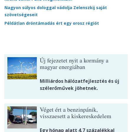
Nagyon súlyos dologgal vádolja Zelenszkij saját
szövetségeseit
Példátlan dróntámadás ért egy orosz régiót
Új fejezetet nyit a kormány a
magyar energiában
Milliárdos hálózatfejlesztés és új
szélerőművek jöhetnek.
Véget ért a benzinpánik,
visszaesett a kiskereskedelem
Egy hónap alatt 4,7 százalékkal