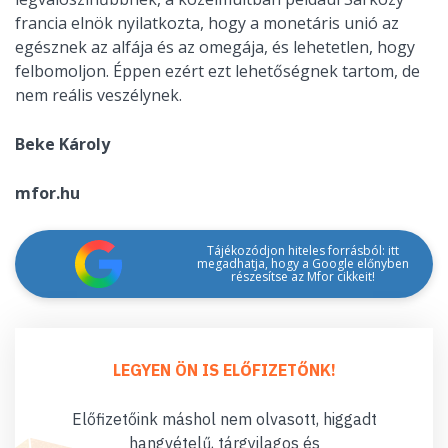
francia elnök nyilatkozta, hogy a monetáris unió az
egésznek az alfája és az omegája, és lehetetlen, hogy
felbomoljon. Éppen ezért ezt lehetőségnek tartom, de
nem reális veszélynek.
Beke Károly
mfor.hu
Tájékozódjon hiteles forrásból: itt
megadhatja, hogy a Google előnyben
részesítse az Mfor cikkeit!
LEGYEN ÖN IS ELŐFIZETŐNK!
Előfizetőink máshol nem olvasott, higgadt
hangvételű, tárgyilagos és