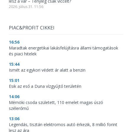
lesz a vár – Tényleg csak viccelt?
2026. július 31. 11:56
PIAC&PROFIT CIKKEI
16:56
Maradtak energetikai lakásfelújításra állami támogatások
és piaci hitelek
15:44
Ismét az egykori védett ár alatt a benzin
15:01
Esik az eső a Duna vízgyűjtő területén
14:06
Mérnöki csoda született, 110 emelet magas úszó
szélerőmű
13:06
Legendás, tisztán elektromos autó érkezik, 8 millió forint
lesz az ára