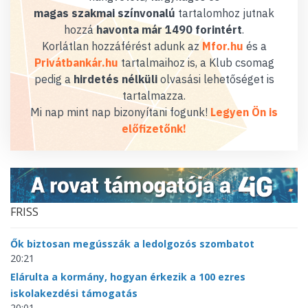
magas szakmai színvonalú
tartalomhoz jutnak
hozzá
havonta már 1490 forintért
.
Korlátlan hozzáférést adunk az
Mfor.hu
és a
Privátbankár.hu
tartalmaihoz is, a Klub csomag
pedig a
hirdetés nélküli
olvasási lehetőséget is
tartalmazza.
Mi nap mint nap bizonyítani fogunk!
Legyen Ön is
előfizetőnk!
FRISS
Ők biztosan megússzák a ledolgozós szombatot
20:21
Elárulta a kormány, hogyan érkezik a 100 ezres
iskolakezdési támogatás
20:01