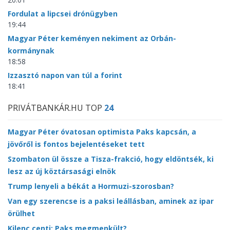
Fordulat a lipcsei drónügyben
19:44
Magyar Péter keményen nekiment az Orbán-
kormánynak
18:58
Izzasztó napon van túl a forint
18:41
PRIVÁTBANKÁR.HU TOP
24
Magyar Péter óvatosan optimista Paks kapcsán, a
jövőről is fontos bejelentéseket tett
Szombaton ül össze a Tisza-frakció, hogy eldöntsék, ki
lesz az új köztársasági elnök
Trump lenyeli a békát a Hormuzi-szorosban?
Van egy szerencse is a paksi leállásban, aminek az ipar
örülhet
Kilenc centi: Paks megmenkült?