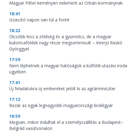
Magyar Péter keményen nekiment az Orbán-kormánynak
18:41
Izzasztó napon van túl a forint
18:22
Olcsóbb lesz a zöldség és a gyümölcs, de a magyar
kukoricaföldek nagy része megsemmisült – Interjú Raskó
Györggyel
17:59
Nem léphetnek a magyar hatóságok a külföldi utazási iroda
ügyében
17:41
Új feladatokra új embereket jelölt ki az agrárminiszter
17:12
Bezár az egyik legnagyobb magyarországi bicikligyár
16:59
Megvan, mikor indulhat el a személyszállítás a Budapest–
Belgrád vasútvonalon