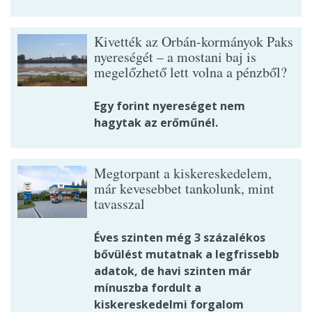
Kivették az Orbán-kormányok Paks
nyereségét – a mostani baj is
megelőzhető lett volna a pénzből?
Egy forint nyereséget nem
hagytak az erőműnél.
Megtorpant a kiskereskedelem,
már kevesebbet tankolunk, mint
tavasszal
Éves szinten még 3 százalékos
bővülést mutatnak a legfrissebb
adatok, de havi szinten már
mínuszba fordult a
kiskereskedelmi forgalom