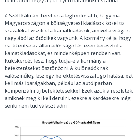
nem látom, hogy a piac ilyen határidőket szabna.
A Széll Kálmán Tervben a legfontosabb, hogy ma
Magyarországon a költségvetési kiadások közel tíz
százalékát viszik el a kamatkiadások, amivel a világon
nagyjából az ötödikek vagyunk. A kormány célja, hogy
csökkentse az államadósságot és ezen keresztül a
kamatkiadásokat, ez mindenképpen rendben van.
Kulcskérdés lesz, hogy tudja-e a kormány a
befektetéseket ösztönözni. A különadóknak
valószínűleg lesz egy befektetésvisszafogó hatása, ezt
kell más iparágakban, például az autóiparban
kompenzálni új befektetésekkel. Ezek azok a részletek,
amiknek még ki kell derülni, ezekre a kérdésekre még
senki nem tud választ adni.