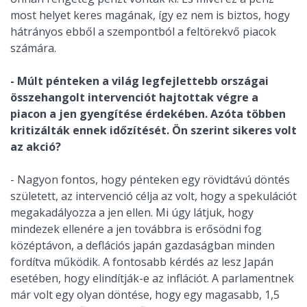
most helyet keres magának, így ez nem is biztos, hogy
hátrányos ebből a szempontból a feltörekvő piacok
számára.
- Múlt pénteken a világ legfejlettebb országai
összehangolt intervenciót hajtottak végre a
piacon a jen gyengítése érdekében. Azóta többen
kritizálták ennek időzítését. Ön szerint sikeres volt
az akció?
- Nagyon fontos, hogy pénteken egy rövidtávú döntés
született, az intervenció célja az volt, hogy a spekulációt
megakadályozza a jen ellen. Mi úgy látjuk, hogy
mindezek ellenére a jen továbbra is erősödni fog
középtávon, a deflációs japán gazdaságban minden
fordítva működik. A fontosabb kérdés az lesz Japán
esetében, hogy elindítják-e az inflációt. A parlamentnek
már volt egy olyan döntése, hogy egy magasabb, 1,5