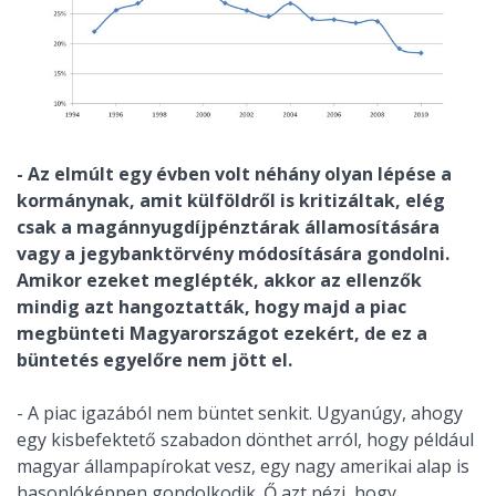
- Az elmúlt egy évben volt néhány olyan lépése a
kormánynak, amit külföldről is kritizáltak, elég
csak a magánnyugdíjpénztárak államosítására
vagy a jegybanktörvény módosítására gondolni.
Amikor ezeket meglépték, akkor az ellenzők
mindig azt hangoztatták, hogy majd a piac
megbünteti Magyarországot ezekért, de ez a
büntetés egyelőre nem jött el.
- A piac igazából nem büntet senkit. Ugyanúgy, ahogy
egy kisbefektető szabadon dönthet arról, hogy például
magyar állampapírokat vesz, egy nagy amerikai alap is
hasonlóképpen gondolkodik. Ő azt nézi, hogy