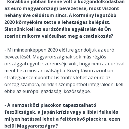
- Korábban jobban benne volt a közgondolkodásban
az euró magyarországi bevezetése, most viszont
néhány éve céldátum sincs. A kormány legutóbb
2020 környékére tette a lehetséges belépést.
Sietnünk kell az eurózónába egyáltalán és Ön
szerint mikorra valósulhat meg a csatlakozás?
- Mi mindenképpen 2020 előttre gondoljuk az euró
bevezetését. Magyarországnak sok más régiós
országgal együtt szerencséje volt, hogy nem az euróval
ment be a mostani válságba. Középtávon azonban
stratégiai szempontból is fontos lehet az euró az
ország számára, minden szempontból integrálódni kell
ebbe az európai gazdasági közösségbe.
- A nemzetközi piacokon tapasztalható
feszültségek, a japán krízis vagy a líbiai felkelés
milyen hatással lehet a feltörekvő piacokra, ezen
belül Magyarországra?