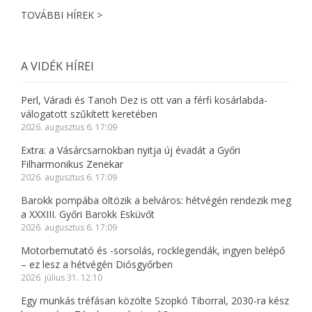
TOVÁBBI HÍREK >
A VIDÉK HÍREI
Perl, Váradi és Tanoh Dez is ott van a férfi kosárlabda-
válogatott szűkített keretében
2026. augusztus 6. 17:09
Extra: a Vásárcsarnokban nyitja új évadát a Győri
Filharmonikus Zenekar
2026. augusztus 6. 17:09
Barokk pompába öltözik a belváros: hétvégén rendezik meg
a XXXIII. Győri Barokk Esküvőt
2026. augusztus 6. 17:09
Motorbemutató és -sorsolás, rocklegendák, ingyen belépő
– ez lesz a hétvégén Diósgyőrben
2026. július 31. 12:10
Egy munkás tréfásan közölte Szopkó Tiborral, 2030-ra kész