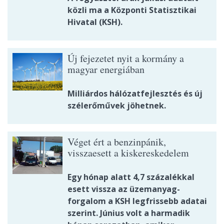
közli ma a Központi Statisztikai
Hivatal (KSH).
Új fejezetet nyit a kormány a
magyar energiában
Milliárdos hálózatfejlesztés és új
szélerőművek jöhetnek.
Véget ért a benzinpánik,
visszaesett a kiskereskedelem
Egy hónap alatt 4,7 százalékkal
esett vissza az üzemanyag-
forgalom a KSH legfrissebb adatai
szerint. Június volt a harmadik