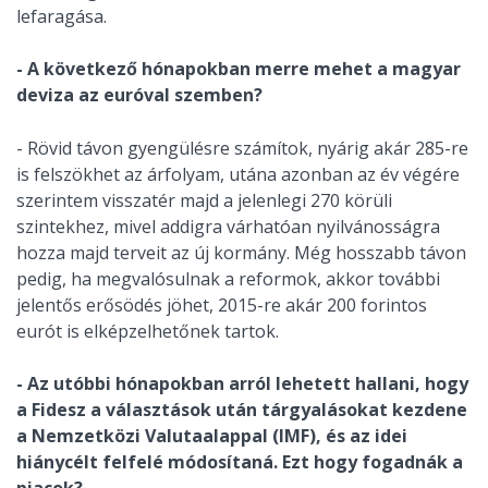
lefaragása.
- A következő hónapokban merre mehet a magyar
deviza az euróval szemben?
- Rövid távon gyengülésre számítok, nyárig akár 285-re
is felszökhet az árfolyam, utána azonban az év végére
szerintem visszatér majd a jelenlegi 270 körüli
szintekhez, mivel addigra várhatóan nyilvánosságra
hozza majd terveit az új kormány. Még hosszabb távon
pedig, ha megvalósulnak a reformok, akkor további
jelentős erősödés jöhet, 2015-re akár 200 forintos
eurót is elképzelhetőnek tartok.
- Az utóbbi hónapokban arról lehetett hallani, hogy
a Fidesz a választások után tárgyalásokat kezdene
a Nemzetközi Valutaalappal (IMF), és az idei
hiánycélt felfelé módosítaná. Ezt hogy fogadnák a