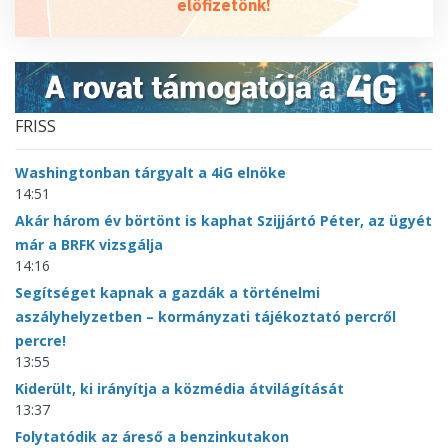
előfizetőnk!
FRISS
Washingtonban tárgyalt a 4iG elnöke
14:51
Akár három év börtönt is kaphat Szijjártó Péter, az ügyét
már a BRFK vizsgálja
14:16
Segítséget kapnak a gazdák a történelmi
aszályhelyzetben – kormányzati tájékoztató percről
percre!
13:55
Kiderült, ki irányítja a közmédia átvilágítását
13:37
Folytatódik az áreső a benzinkutakon