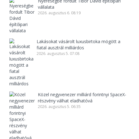
Nyereségbe fordult Tibor Dávid építőipari
vállalata
2026. augusztus 6. 08:19
Lakásokat vásárolt luxusbirtoka mögött a
fiatal ausztrál milliárdos
2026. augusztus 5. 07:08
Közel negyvenezer milliárd forintnyi SpaceX-
részvény válhat eladhatóvá
2026. augusztus 5. 06:35