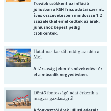
Tovább csökkent az infláció
júliusban a KSH friss adatai szerint.
Éves összevetésben mindössze 1,2
százalékkal emelkedtek az árak,
júniushoz képest pedig
csökkentek.
Hatalmas kaszált eddig az idén a
Mol
A társaság jelentős növekedést ér
el a második negyedévben.
Döntő fontosságú adat érkezik a
magyar gazdaságról
A fogyasztói árak júliusi adatait