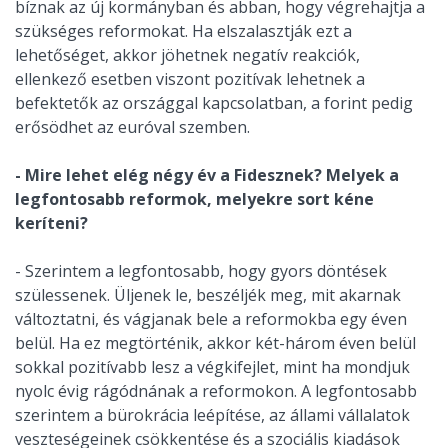
bíznak az új kormányban és abban, hogy végrehajtja a
szükséges reformokat. Ha elszalasztják ezt a
lehetőséget, akkor jöhetnek negatív reakciók,
ellenkező esetben viszont pozitívak lehetnek a
befektetők az országgal kapcsolatban, a forint pedig
erősödhet az euróval szemben.
- Mire lehet elég négy év a Fidesznek? Melyek a
legfontosabb reformok, melyekre sort kéne
keríteni?
- Szerintem a legfontosabb, hogy gyors döntések
szülessenek. Üljenek le, beszéljék meg, mit akarnak
változtatni, és vágjanak bele a reformokba egy éven
belül. Ha ez megtörténik, akkor két-három éven belül
sokkal pozitívabb lesz a végkifejlet, mint ha mondjuk
nyolc évig rágódnának a reformokon. A legfontosabb
szerintem a bürokrácia leépítése, az állami vállalatok
veszteségeinek csökkentése és a szociális kiadások