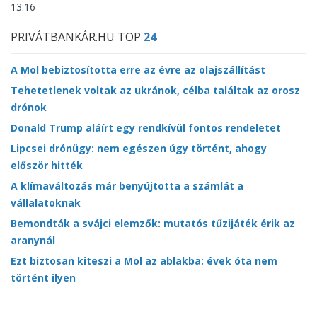
13:16
PRIVÁTBANKÁR.HU TOP
24
A Mol bebiztosította erre az évre az olajszállítást
Tehetetlenek voltak az ukránok, célba találtak az orosz
drónok
Donald Trump aláírt egy rendkívül fontos rendeletet
Lipcsei drónügy: nem egészen úgy történt, ahogy
először hitték
A klímaváltozás már benyújtotta a számlát a
vállalatoknak
Bemondták a svájci elemzők: mutatós tűzijáték érik az
aranynál
Ezt biztosan kiteszi a Mol az ablakba: évek óta nem
történt ilyen