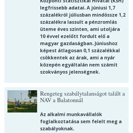
Központi Statisztikai Hivatal (KSH)
legfrissebb adatai. A júniusi 1,7
százalékról júliusban mindössze 1,2
százalékra lassult a pénzromlás
üteme éves szinten, ami utoljára
10 évvel ezelőtt fordult elő a
magyar gazdaságban. Júniushoz
képest átlagosan 0,1 százalékkal
csökkentek az árak, ami a nyár
közepén egyáltalán nem számít
szokványos jelenségnek.
Rengeteg szabálytalanságot talált a
NAV a Balatonnál
Az alkalmi munkavállalók
foglalkoztatása sem felelt meg a
szabályoknak.