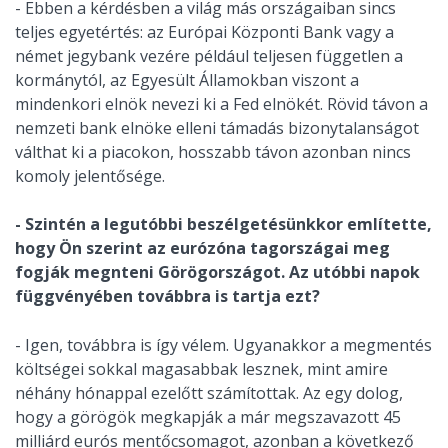
- Ebben a kérdésben a világ más országaiban sincs
teljes egyetértés: az Európai Központi Bank vagy a
német jegybank vezére például teljesen független a
kormánytól, az Egyesült Államokban viszont a
mindenkori elnök nevezi ki a Fed elnökét. Rövid távon a
nemzeti bank elnöke elleni támadás bizonytalanságot
válthat ki a piacokon, hosszabb távon azonban nincs
komoly jelentősége.
- Szintén a legutóbbi beszélgetésünkkor említette,
hogy Ön szerint az eurózóna tagországai meg
fogják megnteni Görögországot. Az utóbbi napok
függvényében továbbra is tartja ezt?
- Igen, továbbra is így vélem. Ugyanakkor a megmentés
költségei sokkal magasabbak lesznek, mint amire
néhány hónappal ezelőtt számítottak. Az egy dolog,
hogy a görögök megkapják a már megszavazott 45
milliárd eurós mentőcsomagot, azonban a következő