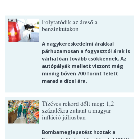
Folytatódik az áreső a
benzinkutakon
A nagykereskedelmi árakkal
párhuzamosan a fogyasztói árak is
várhatóan tovább csökkennek. Az
autópályák mellett viszont még
mindig bőven 700 forint felett
marad a dízel ára.
Tízéves rekord dőlt meg: 1,2
százalékra zuhant a magyar
infláció júliusban
Bombameglepetést hoztak a