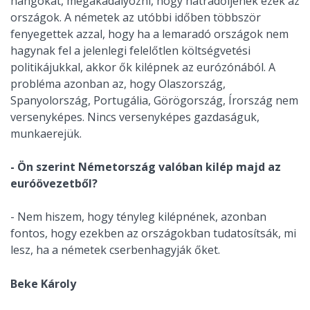
hangokat, megakadályozni, hogy hátradőljenek ezek az
országok. A németek az utóbbi időben többször
fenyegettek azzal, hogy ha a lemaradó országok nem
hagynak fel a jelenlegi felelőtlen költségvetési
politikájukkal, akkor ők kilépnek az eurózónából. A
probléma azonban az, hogy Olaszország,
Spanyolország, Portugália, Görögország, Írország nem
versenyképes. Nincs versenyképes gazdaságuk,
munkaerejük.
- Ön szerint Németország valóban kilép majd az
euróövezetből?
- Nem hiszem, hogy tényleg kilépnének, azonban
fontos, hogy ezekben az országokban tudatosítsák, mi
lesz, ha a németek cserbenhagyják őket.
Beke Károly