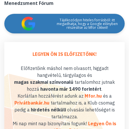
Menedzsment Fórum
Tájékozódjon hiteles forrásból: itt
megadhatja, hogy a Google előnyben
részesítse az Mfor cikkeit!
LEGYEN ÖN IS ELŐFIZETŐNK!
Előfizetőink máshol nem olvasott, higgadt
hangvételű, tárgyilagos és
magas szakmai színvonalú
tartalomhoz jutnak
hozzá
havonta már 1490 forintért
.
Korlátlan hozzáférést adunk az
Mfor.hu
és a
Privátbankár.hu
tartalmaihoz is, a Klub csomag
pedig a
hirdetés nélküli
olvasási lehetőséget is
tartalmazza.
Mi nap mint nap bizonyítani fogunk!
Legyen Ön is