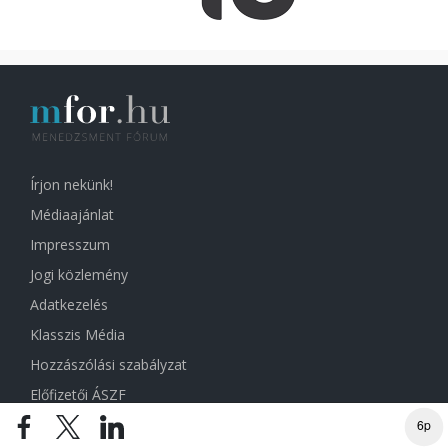
Írjon nekünk!
Médiaajánlat
Impresszum
Jogi közlemény
Adatkezelés
Klasszis Média
Hozzászólási szabályzat
Előfizetői ÁSZF
Sütibeállítások
6p