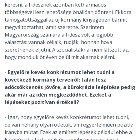
keresni, a Fidesznek azonban kétharmados
többségével lesz lehetősége önállóan dönteni. Ekkora
támogatottsággal az új kormány lényegében bármit
megváltoztathat, amit szeretne. Szerintem
Magyarország számára a Fidesz volt a legjobb
választás: vannak céljaik, tudják, honnan hova
szeretnének eljutni. A szocialistáknál nem látszott az,
hogy mondjuk öt éven belül mit akarnak elérni.
- Egyelőre kevés konkrétumot lehet tudni a
következő kormány terveiről: talán lesz
adócsökkentés jövőre, a bürokrácia leépítése pedig
akár már az idén megkezdődhet. Ezeket a
lépéseket pozitívan értékeli?
- Igaz, hogy egyelőre kevés konkrétumot lehet tudni,
de van néhány olyan ötletük, ami egyértelműen pozitív
irányba mutat. Ezek az említett lépések például ebbe a
kategóriába tartoznak és szembe mennek a mai