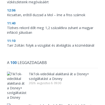
vízkészleteink megóvásáért
12:06
Kicsattan, erőtől duzzad a Mol – íme a friss számok
11:40
Tízéves rekord dőlt meg: 1,2 százalékra zuhant a magyar
infláció júliusban
11:10
Tarr Zoltán: folyik a vizsgálat és átvilágítás a közmédiánál
A
100
LEGGAZDAGABB
TikTok-videókkal alakítaná át a Disney+
szolgáltatást a Disney
2026. augusztus 6. 09:30