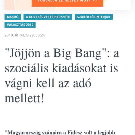
FOGLALJA LE HELYÉT MOST >>
MAKRÓ
A KÖLTSÉGVETÉS HELYZETE
SZAKÉRTŐI INTERJÚK
VÁLASZTÁS 2010
2010. ÁPRILIS 29. 06:24
"Jöjjön a Big Bang": a
szociális kiadásokat is
vágni kell az adó
mellett!
"Magyarország számára a Fidesz volt a legjobb