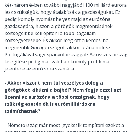
két-három évben további nagyjából 100 milliárd euróra
lesz szükségük, hogy átalakítsák a gazdaságukat. Ez
pedig komoly nyomást helyez majd az eurózóna
gazdaságára, hiszen a görögök megmentésének
költségeit be kell építeni a többi tagállam
költségvetésébe. És akkor még ott a kérdés: ha
megmentik Görögországot, akkor utána mi lesz
Portugáliával vagy Spanyolországgal? Az összes ország
kisegítése pedig már valóban komoly problémát
jelentene az eurózóna számára.
- Akkor viszont nem túl veszélyes dolog a
görögöket kihúzni a bajból? Nem fogja ezzel azt
üzenni az eurózóna a többi országnak, hogy
szükség esetén ők is eurómilliárdokra
számíthatnak?
- Németország már most igyekszik tompítani ezeket a