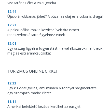
Visszatér az élet a zalai gyárba
12:44
Újabb árrobbanás jöhet? A búza, az olaj és a cukor is drágul
12:23
A paksi leállás csak a kezdet? Évek óta ismert
rendszerkockázatra figyelmeztetnek
12:01
Egy ország figyeli a fogyasztást – a vállalkozások menthetik
meg az esti áramcsúcsokat
TURIZMUS ONLINE CIKKEI
12:33
Egy kis odafigyelés, ami minden bizonnyal megmentette
egy szomjazó madár életét
11:14
Amerikai befektető kezébe kerülhet az easyJet