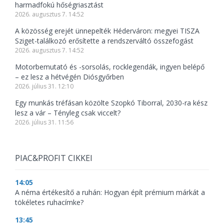
harmadfokú hőségriasztást
2026. augusztus 7. 14:52
A közösség erejét ünnepelték Héderváron: megyei TISZA
Sziget-találkozó erősítette a rendszerváltó összefogást
2026. augusztus 7. 14:52
Motorbemutató és -sorsolás, rocklegendák, ingyen belépő
– ez lesz a hétvégén Diósgyőrben
2026. július 31. 12:10
Egy munkás tréfásan közölte Szopkó Tiborral, 2030-ra kész
lesz a vár – Tényleg csak viccelt?
2026. július 31. 11:56
PIAC&PROFIT CIKKEI
14:05
A néma értékesítő a ruhán: Hogyan épít prémium márkát a
tökéletes ruhacímke?
13:45