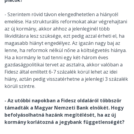
piacok?
- Szerintem rövid távon elengedhetetlen a hiánycél
emelése. Ha strukturális reformokat akar végrehajtani
az új kormány, akkor ahhoz a jelenleginél több
likviditásra lesz szüksége, ezt pedig azzal érheti el, ha
magasabb hiányt engedélyez. Az igazán nagy baj az
lenne, ha reformok nélkül nőne a költségvetés hiánya.
Ha a kormány le tud tenni egy két-három éves
gazdaságpolitikai tervet az asztalra, akkor valóban a
Fidesz által említett 6-7 százalék körül lehet az idei
hiány, aztán pedig visszatérhetne a jelenlegi 3 százalék
körüli szintre.
- Az utóbbi napokban a Fidesz oldaláról többször
támadták a Magyar Nemzeti Bank elnökét. Hogy
befolyásolhatná hazánk megítélését, ha az új
kormány korlátozná a jegybank függetlenségét?