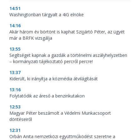
14:51
Washingtonban tárgyalt a 4iG elnöke
14:16
Akár három év börtönt is kaphat Szijjártó Péter, az ügyét
már a BRFK vizsgálja
13:55
Segítséget kapnak a gazdák a történelmi aszályhelyzetben
– kormányzati tájékoztató percről percre!
13:37
Kiderült, ki irányítja a közmédia átvilágítását
13:16
Folytatódik az áreső a benzinkutakon
12:53
Magyar Péter beszámolt a Védelmi Munkacsoport
döntéseiről
12:31
Orbán Anita nemzetközi együttműködést szeretne a