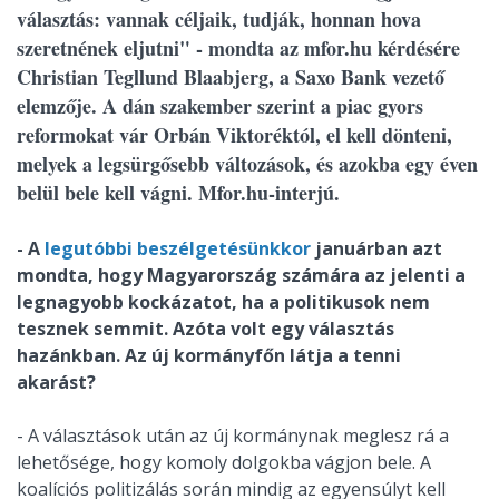
választás: vannak céljaik, tudják, honnan hova
szeretnének eljutni" - mondta az mfor.hu kérdésére
Christian Tegllund Blaabjerg, a Saxo Bank vezető
elemzője. A dán szakember szerint a piac gyors
reformokat vár Orbán Viktoréktól, el kell dönteni,
melyek a legsürgősebb változások, és azokba egy éven
belül bele kell vágni. Mfor.hu-interjú.
- A
legutóbbi beszélgetésünkkor
januárban azt
mondta, hogy Magyarország számára az jelenti a
legnagyobb kockázatot, ha a politikusok nem
tesznek semmit. Azóta volt egy választás
hazánkban. Az új kormányfőn látja a tenni
akarást?
- A választások után az új kormánynak meglesz rá a
lehetősége, hogy komoly dolgokba vágjon bele. A
koalíciós politizálás során mindig az egyensúlyt kell