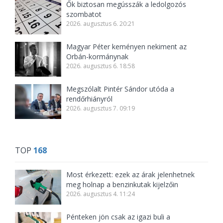
Ők biztosan megússzák a ledolgozós
szombatot
2026. augusztus 6. 20:21
Magyar Péter keményen nekiment az
Orbán-kormánynak
2026. augusztus 6. 18:58
Megszólalt Pintér Sándor utóda a
rendőrhiányról
2026. augusztus 7. 09:19
TOP
168
Most érkezett: ezek az árak jelenhetnek
meg holnap a benzinkutak kijelzőin
2026. augusztus 4. 11:24
Pénteken jön csak az igazi buli a