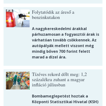
Folytatódik az áreső a
benzinkutakon
A nagykereskedelmi árakkal
párhuzamosan a fogyasztói árak is
várhatóan tovább csökkennek. Az
autópályák mellett viszont még
mindig bőven 700 forint felett
marad a dízel ára.
Tízéves rekord dőlt meg: 1,2
százalékra zuhant a magyar
infláció júliusban
Bombameglepetést hoztak a
Központi Statisztikai Hivatal (KSH)