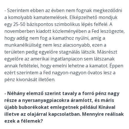
- Szerintem ebben az évben nem fognak megkezdődni
a komolyabb kamatemelések. Elképzelhető mondjuk
egy 25-50 bázispontos szimbolikus lépés felfelé. A
novemberben kiadott közleményében a Fed leszögezte,
hogy addig nem fog a kamathoz nyúlni, amíg a
munkanélküliség nem lesz alacsonyabb, ezen a
területen pedig egyelőre stagnálás látszik. Másrészt
egyelőre az amerikai ingatlanpiacon sem látszanak
annak feltételei, hogy emelni lehetne a kamatot. Éppen
ezért szerintem a Fed nagyon-nagyon óvatos lesz a
pénz kivonását illetően.
- Néhány elemző szerint tavaly a forró pénz nagy
része a nyersanyagpiacokra áramlott, és máris
újabb buborékokat emlegetnek például Kínával
illetve az olajárral kapcsolatban. Mennyire reálisak
ezek a félemek?