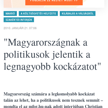
FOGLALJA LE HELYÉT MOST >>
MAKRÓ
A KÖLTSÉGVETÉS HELYZETE
KILÁBALÁS A VÁLSÁGBÓL
SZAKÉRTŐI INTERJÚK
2010. JANUÁR 21. 07:06
"Magyarországnak a
politikusok jelentik a
legnagyobb kockázatot"
Magyarország számára a legkomolyabb kockázat
talán az lehet, ha a politikusok nem tesznek semmit –
mondta el az mfor.hu-nak adott interjúban Christian