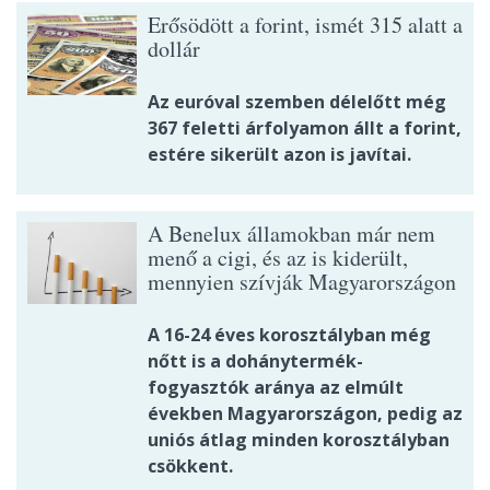
Erősödött a forint, ismét 315 alatt a
dollár
Az euróval szemben délelőtt még
367 feletti árfolyamon állt a forint,
estére sikerült azon is javítai.
A Benelux államokban már nem
menő a cigi, és az is kiderült,
mennyien szívják Magyarországon
A 16-24 éves korosztályban még
nőtt is a dohánytermék-
fogyasztók aránya az elmúlt
években Magyarországon, pedig az
uniós átlag minden korosztályban
csökkent.