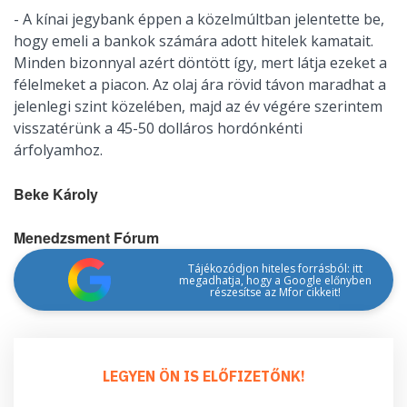
- A kínai jegybank éppen a közelmúltban jelentette be,
hogy emeli a bankok számára adott hitelek kamatait.
Minden bizonnyal azért döntött így, mert látja ezeket a
félelmeket a piacon. Az olaj ára rövid távon maradhat a
jelenlegi szint közelében, majd az év végére szerintem
visszatérünk a 45-50 dolláros hordónkénti
árfolyamhoz.
Beke Károly
Menedzsment Fórum
Tájékozódjon hiteles forrásból: itt
megadhatja, hogy a Google előnyben
részesítse az Mfor cikkeit!
LEGYEN ÖN IS ELŐFIZETŐNK!