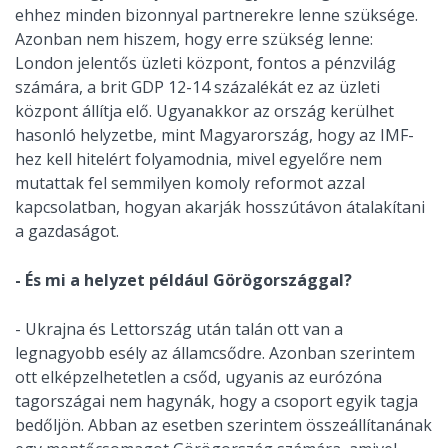
ehhez minden bizonnyal partnerekre lenne szüksége.
Azonban nem hiszem, hogy erre szükség lenne:
London jelentős üzleti központ, fontos a pénzvilág
számára, a brit GDP 12-14 százalékát ez az üzleti
központ állítja elő. Ugyanakkor az ország kerülhet
hasonló helyzetbe, mint Magyarország, hogy az IMF-
hez kell hitelért folyamodnia, mivel egyelőre nem
mutattak fel semmilyen komoly reformot azzal
kapcsolatban, hogyan akarják hosszútávon átalakítani
a gazdaságot.
- És mi a helyzet például Görögországgal?
- Ukrajna és Lettország után talán ott van a
legnagyobb esély az államcsődre. Azonban szerintem
ott elképzelhetetlen a csőd, ugyanis az eurózóna
tagországai nem hagynák, hogy a csoport egyik tagja
bedőljön. Abban az esetben szerintem összeállítanának