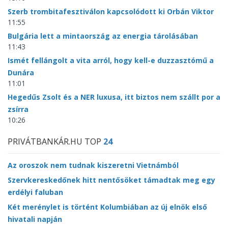
Szerb trombitafesztiválon kapcsolódott ki Orbán Viktor
11:55
Bulgária lett a mintaország az energia tárolásában
11:43
Ismét fellángolt a vita arról, hogy kell-e duzzasztómű a
Dunára
11:01
Hegedűs Zsolt és a NER luxusa, itt biztos nem szállt por a
zsírra
10:26
PRIVÁTBANKÁR.HU TOP
24
Az oroszok nem tudnak kiszeretni Vietnámból
Szervkereskedőnek hitt nentősöket támadtak meg egy
erdélyi faluban
Két merénylet is történt Kolumbiában az új elnök első
hivatali napján