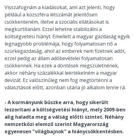
Visszafognám a kiadásokat, ami azt jelenti, hogy
például a közszféra létszámát jelentősen
csökkenteném, illetve a szociális ellátásokat is
megkurtítanám. Ezzel lehetne stabilizálni a
költségvetési hiányt. Emellett a magyar gazdaság egyik
legnagyobb problémája, hogy folyamatosan nő a
szürkegazdaság, ahol az emberek nem fizetnek adót,
ezzel pedig az állam adóbevételei folyamatosan
csökkennek. Ha ezek a döntések megszületnének,
akkor néhány százalékkal leértékelném a magyar
devizát. Ez valószínűleg nem fog megtörténni a
választások előtt, azonban utána jó alkalom lenne rá.
- A kormányunk büszke arra, hogy sikerült
leszorítani a költségvetési hiányt, mely 2009-ben
alig haladta meg a válság előtti szintet. Néhány
nemzetközi elemző szerint Magyarország
egyenesen "világbajnok" a hiánycsökkentésben.