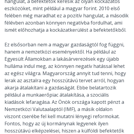
hangulat, a befektetők keresik az olyan kockázatos
eszközöket, mint például a magyar forint. 2010 első
felében még maradhat ez a pozitív hangulat, a második
félévben azonban könnyen negatívba fordulhat, ami
ismét előhozhatja a kockázatkerülést a befektetőkből.
Ez elsősorban nem a magyar gazdaságtól fog függni,
hanem a nemzetközi eseményektől. Ha például az
Egyesült Államokban a lakásárverezések egy újabb
hulláma indul meg, az könnyen negatív hatással lehet
az egész világra. Magyarország annyit tud tenni, hogy
lerak az asztalra egy hosszútávú tervet arról, hogyan
akarja átalakítani a gazdaságát. Ebbe belatartozik
például a munkaerőpiac átalakítása, a szociális
kiadások lefaragása. Az Önök országa kapott pénzt a
Nemzetközi Valutaalaptól (IMF), a másik oldalon
viszont cserébe fel kell mutatni lényegi reformokat.
Fontos, hogy az új kormánynak legyenek ilyen
hosszútávú elképzelései, hiszen a külföldi befektetők