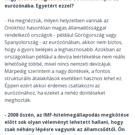
eurózónába. Egyetért ezzel?
- Ha megnézzük, milyen helyzetben vannak az
Önökhöz hasonlóan magas államadóssággal
rendelkező országok - például Görögország vagy
Spanyolország - az eurózónában, akkor nem biztos,
hogy a gyors belépés a leghasznosabb. Azokban az
országokban például a deviza leértékelése nem reális
lehetőség többé, mivel nincs nemzeti devizájuk.
Márpedig szerintem a nagy döntések, a fontos
strukturális átalakítások esetében hasznos lehet ez.
Éppen ezért akkor érdemes csatlakozni az
eurózónához, ha ezeket a nehéz döntéseket
meghozták.
- 2008 őszén, az IMF-hitelmegállapodás megkötése
előtt sok olyan véleményt lehetett hallani, hogy
csak néhány lépésre vagyunk az államcsődtől. Ön