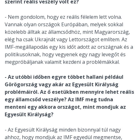
szerint reális veszély volt ez?
- Nem gondolom, hogy ez reális félelem lett volna.
Vannak olyan országok Európában, melyek sokkal
közelebb álltak az államcsődhöz, mint Magyarország,
elég ha csak Ukrajnát vagy Lettországot említem. Az
IMF-megállapodás egy kis időt adott az országnak és a
politikusoknak, hogy vegyenek egy nagy levegőt és
megpróbáljanak valamit kezdeni a problémákkal.
- Az utóbbi időben egyre többet hallani például
Görögország vagy akár az Egyesült Királyság
problémáiról. Az ő esetükben mennyire lehet reális
egy államcsőd veszélye? Az IMF meg tudna
menteni egy akkora országot, mint mondjuk az
Egyesült Királyság?
- Az Egyesült Királyság minden bizonnyal túl nagy
ahhoz, hogy mondjuk az IMF egyedül megmentse,