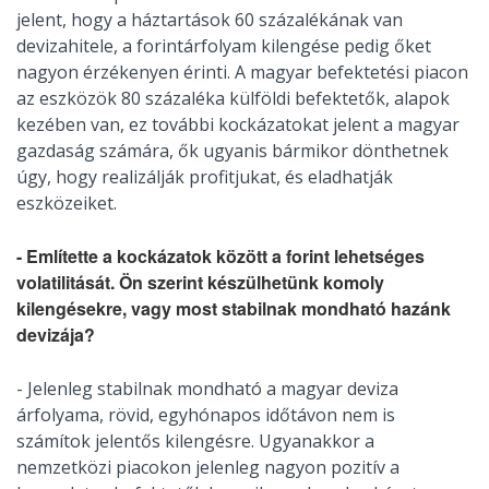
jelent, hogy a háztartások 60 százalékának van
devizahitele, a forintárfolyam kilengése pedig őket
nagyon érzékenyen érinti. A magyar befektetési piacon
az eszközök 80 százaléka külföldi befektetők, alapok
kezében van, ez további kockázatokat jelent a magyar
gazdaság számára, ők ugyanis bármikor dönthetnek
úgy, hogy realizálják profitjukat, és eladhatják
eszközeiket.
- Említette a kockázatok között a forint lehetséges
volatilitását. Ön szerint készülhetünk komoly
kilengésekre, vagy most stabilnak mondható hazánk
devizája?
- Jelenleg stabilnak mondható a magyar deviza
árfolyama, rövid, egyhónapos időtávon nem is
számítok jelentős kilengésre. Ugyanakkor a
nemzetközi piacokon jelenleg nagyon pozitív a