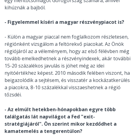
egy mentőcsomagot Görögország számára, amivel
kihúznák a bajból.
- Figyelemmel kíséri a magyar részvénypiacot is?
- Külön a magyar piaccal nem foglalkozom részletesen,
régiónként vizsgálom a feltörekvő piacokat. Az Önök
régiójáról az a véleményem, hogy az első félévben még
tovább emelkedhetnek a részvényindexek, akár további
15-20 százalékos javulás is jöhet még az idei
nyitóértékhez képest. 2010 második felében viszont, ha
beigazolódik a sejtésem, és visszatér a kockázatkerülés
a piacokra, 8-10 százalékkal visszaeshetnek a régió
tőzsdéi.
- Az elmúlt hetekben-hónapokban egyre több
találgatás lát napvilágot a Fed "exit-
stratégiájáról". Ön szerint mikor kezdődhet a
kamatemelés a tengerentúlon?