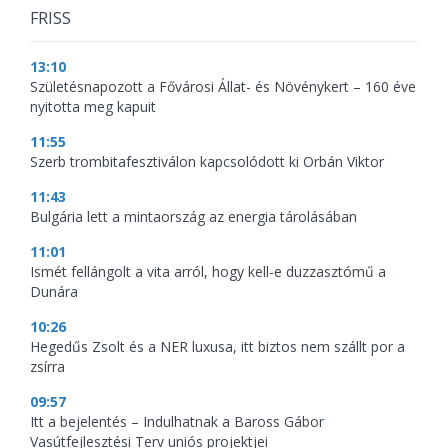
FRISS
13:10
Születésnapozott a Fővárosi Állat- és Növénykert – 160 éve
nyitotta meg kapuit
11:55
Szerb trombitafesztiválon kapcsolódott ki Orbán Viktor
11:43
Bulgária lett a mintaország az energia tárolásában
11:01
Ismét fellángolt a vita arról, hogy kell-e duzzasztómű a
Dunára
10:26
Hegedűs Zsolt és a NER luxusa, itt biztos nem szállt por a
zsírra
09:57
Itt a bejelentés – Indulhatnak a Baross Gábor
Vasútfejlesztési Terv uniós projektjei