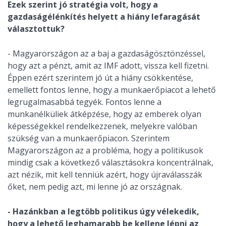
Ezek szerint jó stratégia volt, hogy a
gazdaságélénkítés helyett a hiány lefaragását
választottuk?
- Magyarországon az a baj a gazdaságösztönzéssel,
hogy azt a pénzt, amit az IMF adott, vissza kell fizetni.
Éppen ezért szerintem jó út a hiány csökkentése,
emellett fontos lenne, hogy a munkaerőpiacot a lehető
legrugalmasabbá tegyék. Fontos lenne a
munkanélküliek átképzése, hogy az emberek olyan
képességekkel rendelkezzenek, melyekre valóban
szükség van a munkaerőpiacon. Szerintem
Magyarországon az a probléma, hogy a politikusok
mindig csak a következő választásokra koncentrálnak,
azt nézik, mit kell tenniük azért, hogy újraválasszák
őket, nem pedig azt, mi lenne jó az országnak.
- Hazánkban a legtöbb politikus úgy vélekedik,
hogy a lehető leghamarabb be kellene lépni az