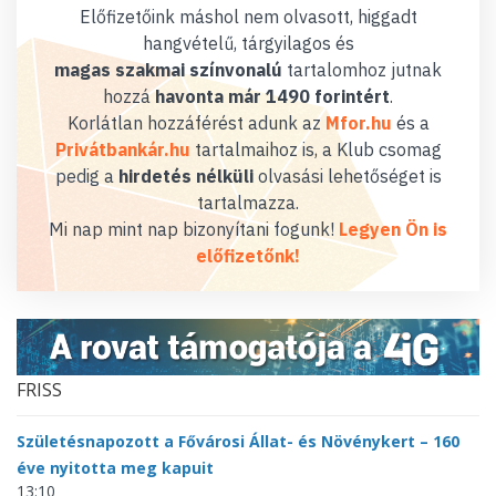
Előfizetőink máshol nem olvasott, higgadt
hangvételű, tárgyilagos és
magas szakmai színvonalú
tartalomhoz jutnak
hozzá
havonta már 1490 forintért
.
Korlátlan hozzáférést adunk az
Mfor.hu
és a
Privátbankár.hu
tartalmaihoz is, a Klub csomag
pedig a
hirdetés nélküli
olvasási lehetőséget is
tartalmazza.
Mi nap mint nap bizonyítani fogunk!
Legyen Ön is
előfizetőnk!
FRISS
Születésnapozott a Fővárosi Állat- és Növénykert – 160
éve nyitotta meg kapuit
13:10