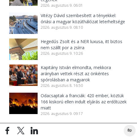
2026. augusztus 9. 06:01
Vitézy Dávid szembesített a tényekkel:
óriási a magyar közúthálózat leterheltsége
2026. augusztus 9. 08:10
Hegedűs Zsolt és a NER luxusa, itt biztos
nem szállt por a zsírra
2026. augusztus 9. 10:26
Kapitány István elmondta, mekkora
arányban vettek részt az önkéntes
spórolásban a magyarok
2026. augusztus 8. 16:50
Odacsaptak a franciák: 420 ember, köztük
166 kiskorú ellen indult eljárás az erdőtüzek
miatt
2026. augusztus 9. 09:17
8p
TOP
168