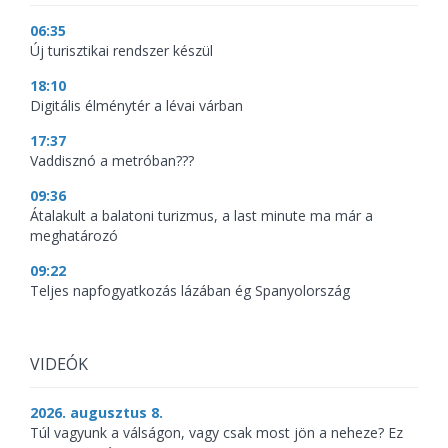
06:35
Új turisztikai rendszer készül
18:10
Digitális élménytér a lévai várban
17:37
Vaddisznó a metróban???
09:36
Átalakult a balatoni turizmus, a last minute ma már a
meghatározó
09:22
Teljes napfogyatkozás lázában ég Spanyolország
VIDEÓK
2026. augusztus 8.
Túl vagyunk a válságon, vagy csak most jön a neheze? Ez