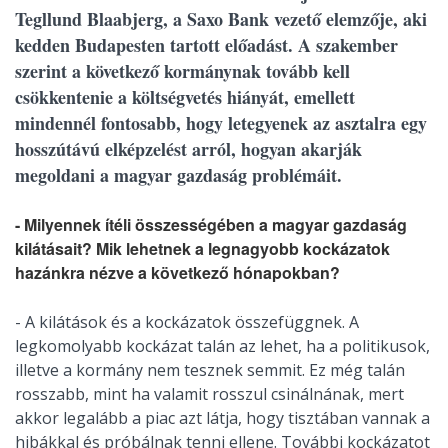
Tegllund Blaabjerg, a Saxo Bank vezető elemzője, aki
kedden Budapesten tartott előadást. A szakember
szerint a következő kormánynak tovább kell
csökkentenie a költségvetés hiányát, emellett
mindennél fontosabb, hogy letegyenek az asztalra egy
hosszútávú elképzelést arról, hogyan akarják
megoldani a magyar gazdaság problémáit.
- Milyennek ítéli összességében a magyar gazdaság
kilátásait? Mik lehetnek a legnagyobb kockázatok
hazánkra nézve a következő hónapokban?
- A kilátások és a kockázatok összefüggnek. A
legkomolyabb kockázat talán az lehet, ha a politikusok,
illetve a kormány nem tesznek semmit. Ez még talán
rosszabb, mint ha valamit rosszul csinálnának, mert
akkor legalább a piac azt látja, hogy tisztában vannak a
hibákkal és próbálnak tenni ellene. További kockázatot