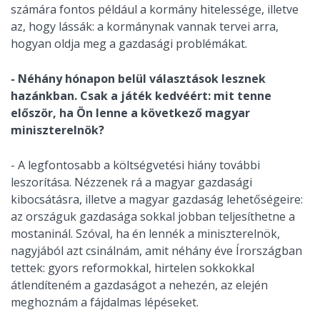
számára fontos például a kormány hitelessége, illetve
az, hogy lássák: a kormánynak vannak tervei arra,
hogyan oldja meg a gazdasági problémákat.
- Néhány hónapon belül választások lesznek
hazánkban. Csak a játék kedvéért: mit tenne
először, ha Ön lenne a következő magyar
miniszterelnök?
- A legfontosabb a költségvetési hiány további
leszorítása. Nézzenek rá a magyar gazdasági
kibocsátásra, illetve a magyar gazdaság lehetőségeire:
az országuk gazdasága sokkal jobban teljesíthetne a
mostaninál. Szóval, ha én lennék a miniszterelnök,
nagyjából azt csinálnám, amit néhány éve Írországban
tettek: gyors reformokkal, hirtelen sokkokkal
átlendíteném a gazdaságot a nehezén, az elején
meghoznám a fájdalmas lépéseket.