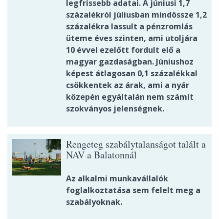
legfrissebb adatai. A júniusi 1,7
százalékról júliusban mindössze 1,2
százalékra lassult a pénzromlás
üteme éves szinten, ami utoljára
10 évvel ezelőtt fordult elő a
magyar gazdaságban. Júniushoz
képest átlagosan 0,1 százalékkal
csökkentek az árak, ami a nyár
közepén egyáltalán nem számít
szokványos jelenségnek.
Rengeteg szabálytalanságot talált a
NAV a Balatonnál
Az alkalmi munkavállalók
foglalkoztatása sem felelt meg a
szabályoknak.