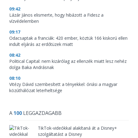
09:42
Lázár János elismerte, hogy hibázott a Fidesz a
vízvédelemben
09:17
Odacsaptak a franciák: 420 ember, köztük 166 kiskorú ellen
indult eljárás az erdőtüzek miatt
08:42
Political Capital: nem kizárólag az ellenzék miatt lesz nehéz
dolga Baka Andrásnak
08:10
Vitézy Dávid szembesített a tényekkel: óriási a magyar
közúthálózat leterheltsége
A
100
LEGGAZDAGABB
TikTok-videókkal alakítaná át a Disney+
szolgáltatást a Disney