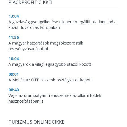
PIAC&PROFIT CIKKEI
13:04
A gazdaság gyengélkedése ellenére megállíthatatlanul nő a
közúti fuvarozás Európában
11:56
A magyar háztartások megsokszorozták
részvényvásárlásaikat
10:04
A magyarok a világ legnagyobb utazói között
09:01
A Mol és az OTP is szebb osztályzatot kapott
08:40
Vége az urambátyám-rendszernek az állami földek
hasznosításában is
TURIZMUS ONLINE CIKKEI