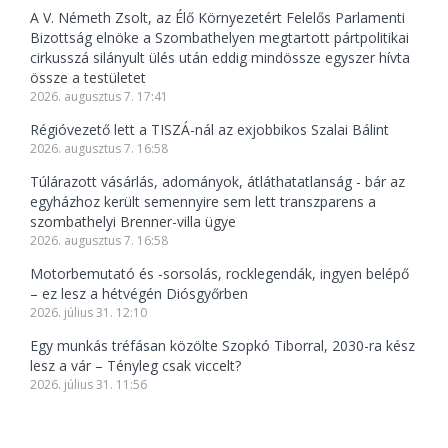
A V. Németh Zsolt, az Élő Környezetért Felelős Parlamenti
Bizottság elnöke a Szombathelyen megtartott pártpolitikai
cirkusszá silányult ülés után eddig mindössze egyszer hívta
össze a testületet
2026. augusztus 7. 17:41
Régióvezető lett a TISZÁ-nál az exjobbikos Szalai Bálint
2026. augusztus 7. 16:58
Túlárazott vásárlás, adományok, átláthatatlanság - bár az
egyházhoz került semennyire sem lett transzparens a
szombathelyi Brenner-villa ügye
2026. augusztus 7. 16:58
Motorbemutató és -sorsolás, rocklegendák, ingyen belépő
– ez lesz a hétvégén Diósgyőrben
2026. július 31. 12:10
Egy munkás tréfásan közölte Szopkó Tiborral, 2030-ra kész
lesz a vár – Tényleg csak viccelt?
2026. július 31. 11:56