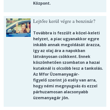
Központ.
Lejtőre kerül végre a benzinár?
Továbbra is feszült a közel-keleti
helyzet, a piac ugyanakkor egyre
inkább annak megoldását árazza,
így az olaj ára a napokban
látványosan csökkent. Ennek
köszönhetően szombaton a hazai
kutaknál is olcsóbb lesz a tankolás.
Az Mfor Üzemanyagár-
figyelő szerint jó esély van arra,
hogy némi megnyugvás és ezzel
párhuzamosan alacsonyabb
üzemanyagár jön.