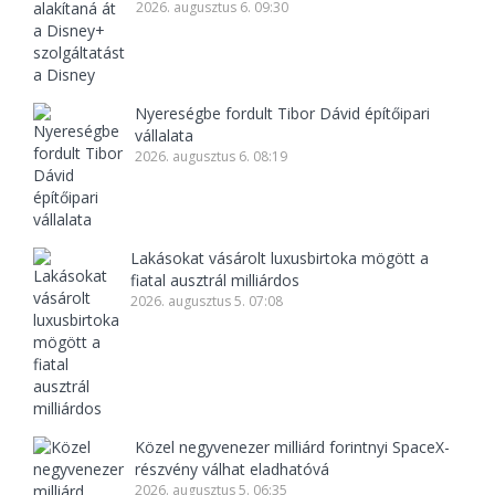
2026. augusztus 6. 09:30
Nyereségbe fordult Tibor Dávid építőipari
vállalata
2026. augusztus 6. 08:19
Lakásokat vásárolt luxusbirtoka mögött a
fiatal ausztrál milliárdos
2026. augusztus 5. 07:08
Közel negyvenezer milliárd forintnyi SpaceX-
részvény válhat eladhatóvá
2026. augusztus 5. 06:35