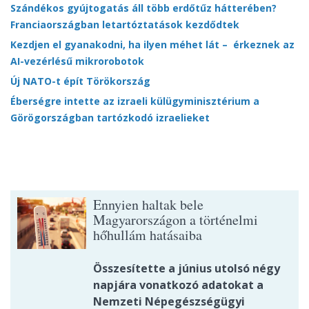
Szándékos gyújtogatás áll több erdőtűz hátterében?
Franciaországban letartóztatások kezdődtek
Kezdjen el gyanakodni, ha ilyen méhet lát – érkeznek az
AI-vezérlésű mikrorobotok
Új NATO-t épít Törökország
Éberségre intette az izraeli külügyminisztérium a
Görögországban tartózkodó izraelieket
Ennyien haltak bele
Magyarországon a történelmi
hőhullám hatásaiba
Összesítette a június utolsó négy
napjára vonatkozó adatokat a
Nemzeti Népegészségügyi