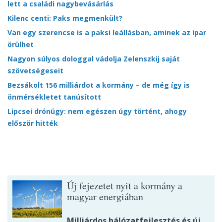
lett a családi nagybevásárlás
Kilenc centi: Paks megmenkült?
Van egy szerencse is a paksi leállásban, aminek az ipar
örülhet
Nagyon súlyos dologgal vádolja Zelenszkij saját
szövetségeseit
Bezsákolt 156 milliárdot a kormány – de még így is
önmérsékletet tanúsított
Lipcsei drónügy: nem egészen úgy történt, ahogy
először hitték
Új fejezetet nyit a kormány a
magyar energiában
Milliárdos hálózatfejlesztés és új