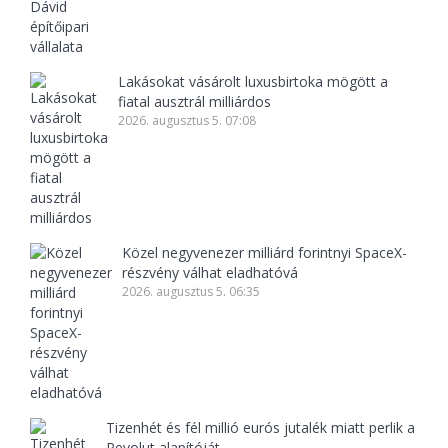
Lakásokat vásárolt luxusbirtoka mögött a
fiatal ausztrál milliárdos
2026. augusztus 5. 07:08
Közel negyvenezer milliárd forintnyi SpaceX-
részvény válhat eladhatóvá
2026. augusztus 5. 06:35
Tizenhét és fél millió eurós jutalék miatt perlik a
Revolut alapítóját