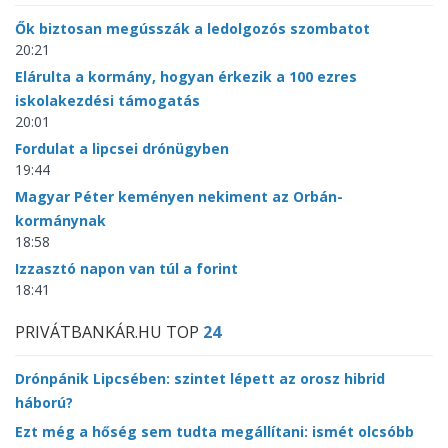
Ők biztosan megússzák a ledolgozós szombatot
20:21
Elárulta a kormány, hogyan érkezik a 100 ezres
iskolakezdési támogatás
20:01
Fordulat a lipcsei drónügyben
19:44
Magyar Péter keményen nekiment az Orbán-
kormánynak
18:58
Izzasztó napon van túl a forint
18:41
PRIVÁTBANKÁR.HU TOP
24
Drónpánik Lipcsében: szintet lépett az orosz hibrid
háború?
Ezt még a hőség sem tudta megállítani: ismét olcsóbb