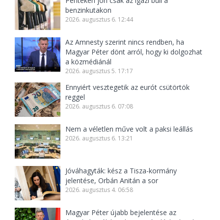
Pénteken jön csak az igazi buli a
benzinkutakon
2026. augusztus 6. 12:44
Az Amnesty szerint nincs rendben, ha
Magyar Péter dönt arról, hogy ki dolgozhat
a közmédiánál
2026. augusztus 5. 17:17
Ennyiért vesztegetik az eurót csütörtök
reggel
2026. augusztus 6. 07:08
Nem a véletlen műve volt a paksi leállás
2026. augusztus 6. 13:21
Jóváhagyták: kész a Tisza-kormány
jelentése, Orbán Anitán a sor
2026. augusztus 4. 06:58
Magyar Péter újabb bejelentése az