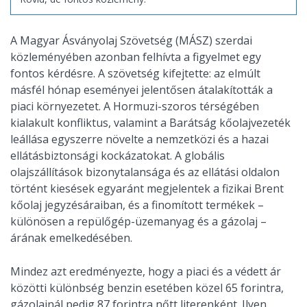
A Magyar Ásványolaj Szövetség (MÁSZ) szerdai
közleményében azonban felhívta a figyelmet egy
fontos kérdésre. A szövetség kifejtette: az elmúlt
másfél hónap eseményei jelentősen átalakították a
piaci környezetet. A Hormuzi-szoros térségében
kialakult konfliktus, valamint a Barátság kőolajvezeték
leállása egyszerre növelte a nemzetközi és a hazai
ellátásbiztonsági kockázatokat. A globális
olajszállítások bizonytalansága és az ellátási oldalon
történt kiesések egyaránt megjelentek a fizikai Brent
kőolaj jegyzésáraiban, és a finomított termékek –
különösen a repülőgép-üzemanyag és a gázolaj –
árának emelkedésében.
Mindez azt eredményezte, hogy a piaci és a védett ár
közötti különbség benzin esetében közel 65 forintra,
gázolajnál pedig 87 forintra nőtt literenként. Ilyen