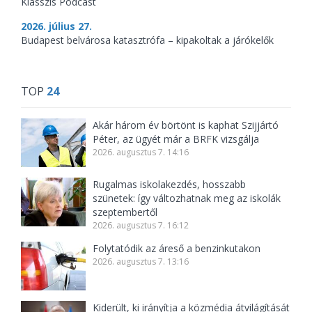
Klasszis Podcast
2026. július 27.
Budapest belvárosa katasztrófa – kipakoltak a járókelők
TOP
24
Akár három év börtönt is kaphat Szijjártó
Péter, az ügyét már a BRFK vizsgálja
2026. augusztus 7. 14:16
Rugalmas iskolakezdés, hosszabb
szünetek: így változhatnak meg az iskolák
szeptembertől
2026. augusztus 7. 16:12
Folytatódik az áreső a benzinkutakon
2026. augusztus 7. 13:16
Kiderült, ki irányítja a közmédia átvilágítását