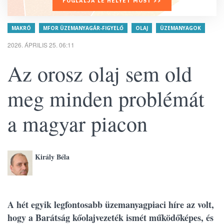
FOGLALJA LE HELYÉT MOST >>
MAKRÓ
MFOR ÜZEMANYAGÁR-FIGYELŐ
OLAJ
ÜZEMANYAGOK
2026. ÁPRILIS 25. 06:11
Az orosz olaj sem old
meg minden problémát
a magyar piacon
Király Béla
A hét egyik legfontosabb üzemanyagpiaci híre az volt,
hogy a Barátság kőolajvezeték ismét működőképes, és