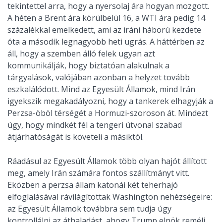
tekintettel arra, hogy a nyersolaj ára hogyan mozgott.
A héten a Brent ára körülbelül 16, a WTI ára pedig 14
százalékkal emelkedett, ami az iráni háború kezdete
óta a második legnagyobb heti ugrás. A háttérben az
áll, hogy a szemben álló felek ugyan azt
kommunikálják, hogy biztatóan alakulnak a
tárgyalások, valójában azonban a helyzet tovább
eszkalálódott. Mind az Egyesült Államok, mind Irán
igyekszik megakadályozni, hogy a tankerek elhagyják a
Perzsa-öböl térségét a Hormuzi-szoroson át. Mindezt
úgy, hogy mindkét fél a tengeri útvonal szabad
átjárhatóságát is követeli a másiktól.
Ráadásul az Egyesült Államok több olyan hajót állított
meg, amely Irán számára fontos szállítmányt vitt.
Eközben a perzsa állam katonái két teherhajó
elfoglalásával rávilágítottak Washington nehézségeire:
az Egyesült Államok továbbra sem tudja úgy
kontrollálni az áthaladást, ahogy Trump elnök reméli.