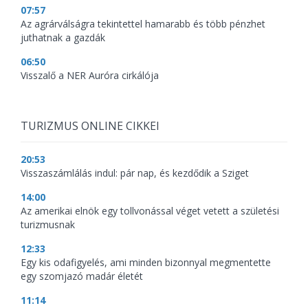
07:57
Az agrárválságra tekintettel hamarabb és több pénzhet
juthatnak a gazdák
06:50
Visszalő a NER Auróra cirkálója
TURIZMUS ONLINE CIKKEI
20:53
Visszaszámlálás indul: pár nap, és kezdődik a Sziget
14:00
Az amerikai elnök egy tollvonással véget vetett a születési
turizmusnak
12:33
Egy kis odafigyelés, ami minden bizonnyal megmentette
egy szomjazó madár életét
11:14