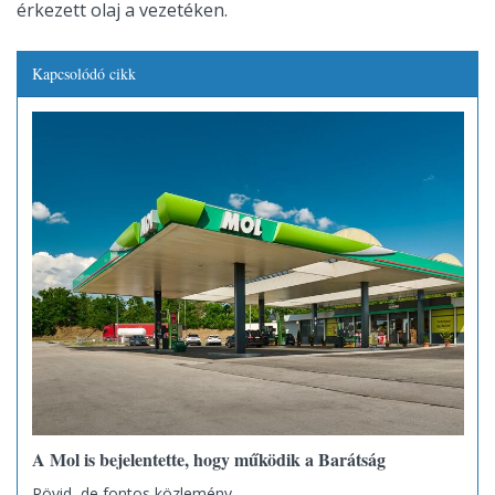
érkezett olaj a vezetéken.
Kapcsolódó cikk
A Mol is bejelentette, hogy működik a Barátság
Rövid, de fontos közlemény.