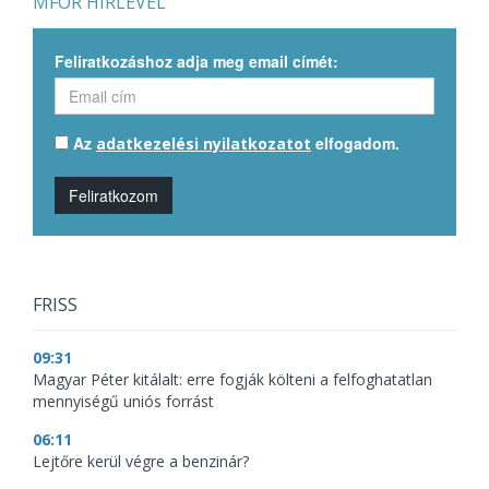
MFOR HÍRLEVÉL
Feliratkozáshoz adja meg email címét:
Az
elfogadom.
adatkezelési nyilatkozatot
Feliratkozom
FRISS
09:31
Magyar Péter kitálalt: erre fogják költeni a felfoghatatlan
mennyiségű uniós forrást
06:11
Lejtőre kerül végre a benzinár?