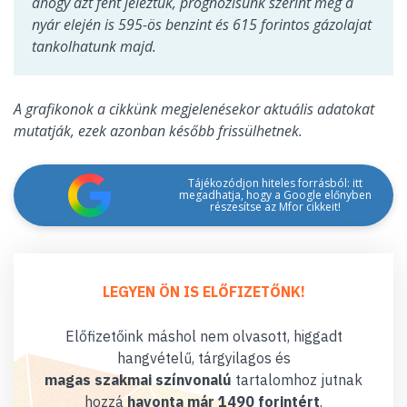
ahogy azt fent jeleztük, prognózisunk szerint még a
nyár elején is 595-ös benzint és 615 forintos gázolajat
tankolhatunk majd.
A grafikonok a cikkünk megjelenésekor aktuális adatokat
mutatják, ezek azonban később frissülhetnek.
Tájékozódjon hiteles forrásból: itt
megadhatja, hogy a Google előnyben
részesítse az Mfor cikkeit!
LEGYEN ÖN IS ELŐFIZETŐNK!
Előfizetőink máshol nem olvasott, higgadt
hangvételű, tárgyilagos és
magas szakmai színvonalú
tartalomhoz jutnak
hozzá
havonta már 1490 forintért
.