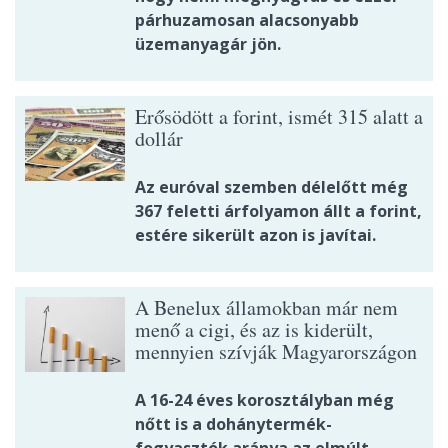
párhuzamosan alacsonyabb
üzemanyagár jön.
Erősödött a forint, ismét 315 alatt a
dollár
Az euróval szemben délelőtt még
367 feletti árfolyamon állt a forint,
estére sikerült azon is javítai.
A Benelux államokban már nem
menő a cigi, és az is kiderült,
mennyien szívják Magyarországon
A 16-24 éves korosztályban még
nőtt is a dohánytermék-