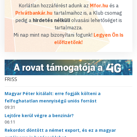
Korlátlan hozzáférést adunk az
Mfor.hu
és a
Privátbankár.hu
tartalmaihoz is, a Klub csomag
pedig a
hirdetés nélküli
olvasási lehetőséget is
tartalmazza.
Mi nap mint nap bizonyítani fogunk!
Legyen Ön is
előfizetőnk!
FRISS
Magyar Péter kitálalt: erre fogják költeni a
felfoghatatlan mennyiségű uniós forrást
09:31
Lejtőre kerül végre a benzinár?
06:11
Rekordot döntött a német export, és ez a magyar