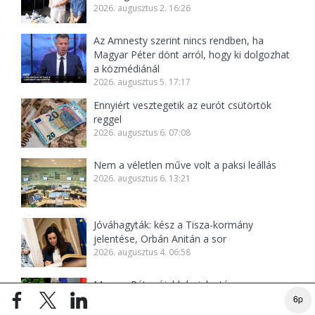
2026. augusztus 2. 16:26
Az Amnesty szerint nincs rendben, ha
Magyar Péter dönt arról, hogy ki dolgozhat
a közmédiánál
2026. augusztus 5. 17:17
Ennyiért vesztegetik az eurót csütörtök
reggel
2026. augusztus 6. 07:08
Nem a véletlen műve volt a paksi leállás
2026. augusztus 6. 13:21
Jóváhagyták: kész a Tisza-kormány
jelentése, Orbán Anitán a sor
2026. augusztus 4. 06:58
Magyar Péter újabb bejelentése az
áramhiányról: hatalmas spórolásba kezdett
6p
az ország