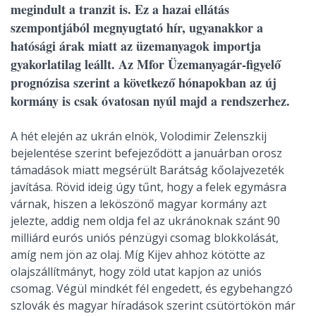
megindult a tranzit is. Ez a hazai ellátás
szempontjából megnyugtató hír, ugyanakkor a
hatósági árak miatt az üzemanyagok importja
gyakorlatilag leállt. Az Mfor Üzemanyagár-figyelő
prognózisa szerint a következő hónapokban az új
kormány is csak óvatosan nyúl majd a rendszerhez.
A hét elején az ukrán elnök, Volodimir Zelenszkij
bejelentése szerint befejeződött a januárban orosz
támadások miatt megsérült Barátság kőolajvezeték
javítása. Rövid ideig úgy tűnt, hogy a felek egymásra
várnak, hiszen a leköszönő magyar kormány azt
jelezte, addig nem oldja fel az ukránoknak szánt 90
milliárd eurós uniós pénzügyi csomag blokkolását,
amíg nem jön az olaj. Míg Kijev ahhoz kötötte az
olajszállítmányt, hogy zöld utat kapjon az uniós
csomag. Végül mindkét fél engedett, és egybehangzó
szlovák és magyar híradások szerint csütörtökön már