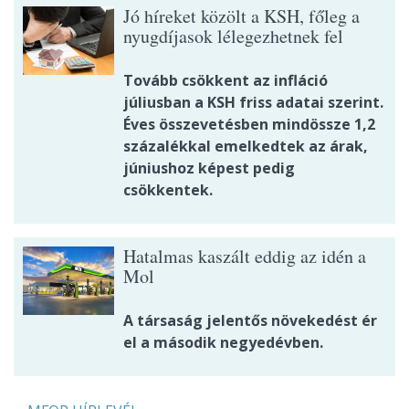
Jó híreket közölt a KSH, főleg a
nyugdíjasok lélegezhetnek fel
Tovább csökkent az infláció
júliusban a KSH friss adatai szerint.
Éves összevetésben mindössze 1,2
százalékkal emelkedtek az árak,
júniushoz képest pedig
csökkentek.
Hatalmas kaszált eddig az idén a
Mol
A társaság jelentős növekedést ér
el a második negyedévben.