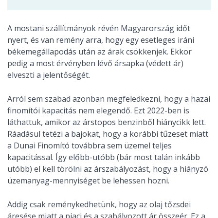
A mostani szállítmányok révén Magyarország időt
nyert, és van remény arra, hogy egy esetleges iráni
békemegállapodás után az árak csökkenjek. Ekkor
pedig a most érvényben lévő ársapka (védett ár)
elveszti a jelentőségét.
Arról sem szabad azonban megfeledkezni, hogy a hazai
finomítói kapacitás nem elegendő. Ezt 2022-ben is
láthattuk, amikor az árstopos benzinből hiánycikk lett.
Ráadásul tetézi a bajokat, hogy a korábbi tűzeset miatt
a Dunai Finomító továbbra sem üzemel teljes
kapacitással. Így előbb-utóbb (bár most talán inkább
utóbb) el kell törölni az árszabályozást, hogy a hiányzó
üzemanyag-mennyiséget be lehessen hozni.
Addig csak reménykedhetünk, hogy az olaj tőzsdei
áresése miatt a piaci és a szabályozott ár összeér. Ez a