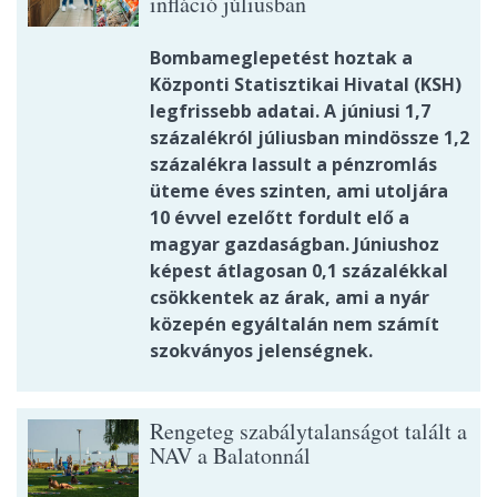
infláció júliusban
Bombameglepetést hoztak a
Központi Statisztikai Hivatal (KSH)
legfrissebb adatai. A júniusi 1,7
százalékról júliusban mindössze 1,2
százalékra lassult a pénzromlás
üteme éves szinten, ami utoljára
10 évvel ezelőtt fordult elő a
magyar gazdaságban. Júniushoz
képest átlagosan 0,1 százalékkal
csökkentek az árak, ami a nyár
közepén egyáltalán nem számít
szokványos jelenségnek.
Rengeteg szabálytalanságot talált a
NAV a Balatonnál