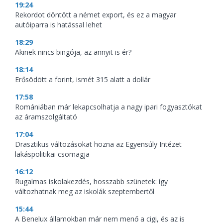
19:24
Rekordot döntött a német export, és ez a magyar
autóiparra is hatással lehet
18:29
Akinek nincs bingója, az annyit is ér?
18:14
Erősödött a forint, ismét 315 alatt a dollár
17:58
Romániában már lekapcsolhatja a nagy ipari fogyasztókat
az áramszolgáltató
17:04
Drasztikus változásokat hozna az Egyensúly Intézet
lakáspolitikai csomagja
16:12
Rugalmas iskolakezdés, hosszabb szünetek: így
változhatnak meg az iskolák szeptembertől
15:44
A Benelux államokban már nem menő a cigi, és az is