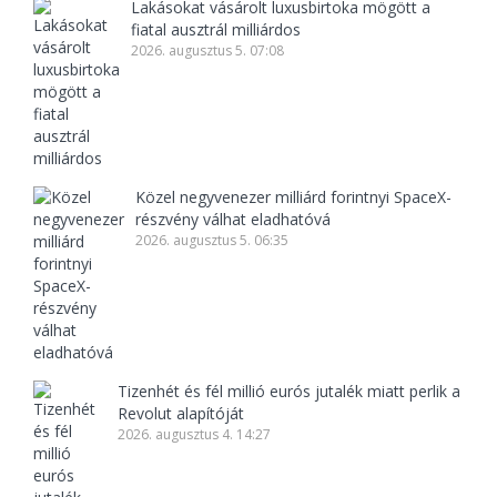
Lakásokat vásárolt luxusbirtoka mögött a
fiatal ausztrál milliárdos
2026. augusztus 5. 07:08
Közel negyvenezer milliárd forintnyi SpaceX-
részvény válhat eladhatóvá
2026. augusztus 5. 06:35
Tizenhét és fél millió eurós jutalék miatt perlik a
Revolut alapítóját
2026. augusztus 4. 14:27