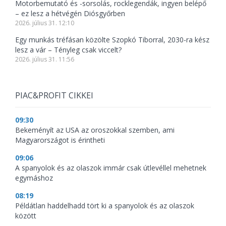
Motorbemutató és -sorsolás, rocklegendák, ingyen belépő
– ez lesz a hétvégén Diósgyőrben
2026. július 31. 12:10
Egy munkás tréfásan közölte Szopkó Tiborral, 2030-ra kész
lesz a vár – Tényleg csak viccelt?
2026. július 31. 11:56
PIAC&PROFIT CIKKEI
09:30
Bekeményít az USA az oroszokkal szemben, ami
Magyarországot is érintheti
09:06
A spanyolok és az olaszok immár csak útlevéllel mehetnek
egymáshoz
08:19
Példátlan haddelhadd tört ki a spanyolok és az olaszok
között