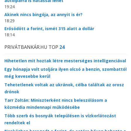
autóiparra is hatással lehet
19:24
Akinek nincs bingója, az annyit is ér?
18:29
Erősödött a forint, ismét 315 alatt a dollár
18:14
PRIVÁTBANKÁR.HU TOP
24
Hihetetlen mit hoztak létre mesterséges intelligenciával
Egy hónapja volt utoljára ilyen olcsó a benzin, szombattól
még kevesebbe kerül
Tehetetlenek voltak az ukránok, célba találtak az orosz
drónok
Tarr Zoltán: Miniszterként nincs beleszólásom a
közmédia mindennapi működésébe
Több szerb és bosnyák településen is vízkorlátozást
rendeltek el