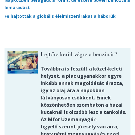
Napközben beragadt a forint, de estére bőven behozta a
lemaradást
Felhajtották a globális élelmiszerárakat a háborúk
Lejtőre kerül végre a benzinár?
Továbbra is feszült a közel-keleti
helyzet, a piac ugyanakkor egyre
inkább annak megoldását árazza,
így az olaj ára a napokban
látványosan csökkent. Ennek
köszönhetően szombaton a hazai
kutaknál is olcsóbb lesz a tankolás.
Az Mfor Üzemanyagár-
figyelő szerint jó esély van arra,
hogy némi megnyugvás és ezzel