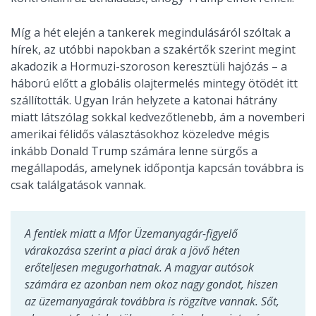
Míg a hét elején a tankerek megindulásáról szóltak a
hírek, az utóbbi napokban a szakértők szerint megint
akadozik a Hormuzi-szoroson keresztüli hajózás – a
háború előtt a globális olajtermelés mintegy ötödét itt
szállították. Ugyan Irán helyzete a katonai hátrány
miatt látszólag sokkal kedvezőtlenebb, ám a novemberi
amerikai félidős választásokhoz közeledve mégis
inkább Donald Trump számára lenne sürgős a
megállapodás, amelynek időpontja kapcsán továbbra is
csak találgatások vannak.
A fentiek miatt a
Mfor Üzemanyagár-figyelő
várakozása szerint a piaci árak a jövő héten
erőteljesen megugorhatnak. A magyar autósok
számára ez azonban nem okoz nagy gondot, hiszen
az üzemanyagárak továbbra is rögzítve vannak. Sőt,