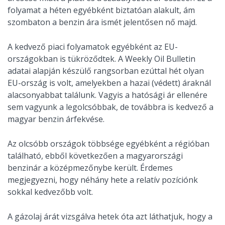
folyamat a héten egyébként biztatóan alakult, ám
szombaton a benzin ára ismét jelentősen nő majd.
A kedvező piaci folyamatok egyébként az EU-
országokban is tükröződtek. A Weekly Oil Bulletin
adatai alapján készülő rangsorban ezúttal hét olyan
EU-ország is volt, amelyekben a hazai (védett) áraknál
alacsonyabbat találunk. Vagyis a hatósági ár ellenére
sem vagyunk a legolcsóbbak, de továbbra is kedvező a
magyar benzin árfekvése.
Az olcsóbb országok többsége egyébként a régióban
található, ebből következően a magyarországi
benzinár a középmezőnybe került. Érdemes
megjegyezni, hogy néhány hete a relatív pozíciónk
sokkal kedvezőbb volt.
A gázolaj árát vizsgálva hetek óta azt láthatjuk, hogy a