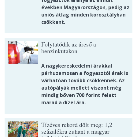
fogyasztók aránya az elmúlt
években Magyarországon, pedig az
uniós átlag minden korosztályban
csökkent.
Folytatódik az áreső a
benzinkutakon
A nagykereskedelmi árakkal
párhuzamosan a fogyasztói árak is
várhatóan tovább csökkennek. Az
autópályák mellett viszont még
mindig bőven 700 forint felett
marad a dízel ára.
Tízéves rekord dőlt meg: 1,2
százalékra zuhant a magyar