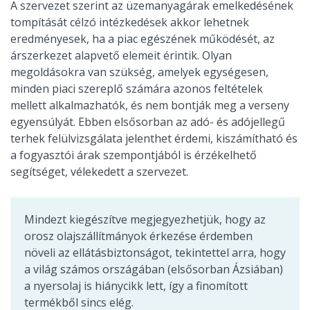
A szervezet szerint az üzemanyagárak emelkedésének
tompítását célzó intézkedések akkor lehetnek
eredményesek, ha a piac egészének működését, az
árszerkezet alapvető elemeit érintik. Olyan
megoldásokra van szükség, amelyek egységesen,
minden piaci szereplő számára azonos feltételek
mellett alkalmazhatók, és nem bontják meg a verseny
egyensúlyát. Ebben elsősorban az adó- és adójellegű
terhek felülvizsgálata jelenthet érdemi, kiszámítható és
a fogyasztói árak szempontjából is érzékelhető
segítséget, vélekedett a szervezet.
Mindezt kiegészítve megjegyezhetjük, hogy az
orosz olajszállítmányok érkezése érdemben
növeli az ellátásbiztonságot, tekintettel arra, hogy
a világ számos országában (elsősorban Ázsiában)
a nyersolaj is hiánycikk lett, így a finomított
termékből sincs elég.