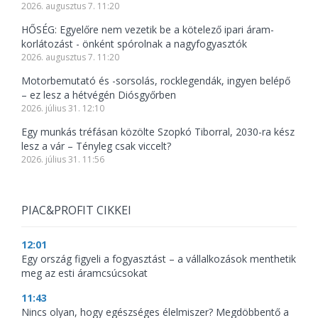
2026. augusztus 7. 11:20
HŐSÉG: Egyelőre nem vezetik be a kötelező ipari áram-
korlátozást - önként spórolnak a nagyfogyasztók
2026. augusztus 7. 11:20
Motorbemutató és -sorsolás, rocklegendák, ingyen belépő
– ez lesz a hétvégén Diósgyőrben
2026. július 31. 12:10
Egy munkás tréfásan közölte Szopkó Tiborral, 2030-ra kész
lesz a vár – Tényleg csak viccelt?
2026. július 31. 11:56
PIAC&PROFIT CIKKEI
12:01
Egy ország figyeli a fogyasztást – a vállalkozások menthetik
meg az esti áramcsúcsokat
11:43
Nincs olyan, hogy egészséges élelmiszer? Megdöbbentő a