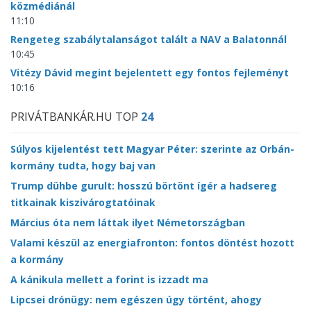
közmédiánál
11:10
Rengeteg szabálytalanságot talált a NAV a Balatonnál
10:45
Vitézy Dávid megint bejelentett egy fontos fejleményt
10:16
PRIVÁTBANKÁR.HU TOP
24
Súlyos kijelentést tett Magyar Péter: szerinte az Orbán-
kormány tudta, hogy baj van
Trump dühbe gurult: hosszú börtönt ígér a hadsereg
titkainak kiszivárogtatóinak
Március óta nem láttak ilyet Németországban
Valami készül az energiafronton: fontos döntést hozott
a kormány
A kánikula mellett a forint is izzadt ma
Lipcsei drónügy: nem egészen úgy történt, ahogy