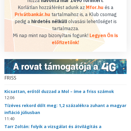
hozzá
havonta már 1490 forintért
.
Korlátlan hozzáférést adunk az
Mfor.hu
és a
Privátbankár.hu
tartalmaihoz is, a Klub csomag
pedig a
hirdetés nélküli
olvasási lehetőséget is
tartalmazza.
Mi nap mint nap bizonyítani fogunk!
Legyen Ön is
előfizetőnk!
FRISS
Kicsattan, erőtől duzzad a Mol – íme a friss számok
12:06
Tízéves rekord dőlt meg: 1,2 százalékra zuhant a magyar
infláció júliusban
11:40
Tarr Zoltán: folyik a vizsgálat és átvilágítás a