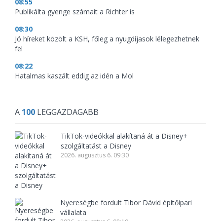
08:55
Publikálta gyenge számait a Richter is
08:30
Jó híreket közölt a KSH, főleg a nyugdíjasok lélegezhetnek
fel
08:22
Hatalmas kaszált eddig az idén a Mol
A
100
LEGGAZDAGABB
TikTok-videókkal alakítaná át a Disney+
szolgáltatást a Disney
2026. augusztus 6. 09:30
Nyereségbe fordult Tibor Dávid építőipari
vállalata