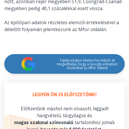
nőtt, azonban Fejér megyében 51,9, Csongrád-Csanád
megyében pedig 40,1 százalékkal esett vissza.
Az építőpari adatok részletes elemzői értékelésével a
délelőtt folyamán jelentkezünk az Mfor oldalán.
Tájékozódjon hiteles forrásból: itt
megadhatja, hogy a Google előnyben
részesítse az Mfor cikkeit!
LEGYEN ÖN IS ELŐFIZETŐNK!
Előfizetőink máshol nem olvasott, higgadt
hangvételű, tárgyilagos és
magas szakmai színvonalú
tartalomhoz jutnak