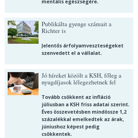
mentális egészségére.
Publikálta gyenge számait a
Richter is
Jelentős árfolyamveszteségeket
szenvedett el a vállalat.
Jó híreket közölt a KSH, főleg a
nyugdíjasok lélegezhetnek fel
Tovább csökkent az infláció
júliusban a KSH friss adatai szerint.
Éves összevetésben mindössze 1,2
százalékkal emelkedtek az árak,
júniushoz képest pedig
csökkentek.