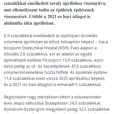
százalékkal emelkedett tavaly áprilishoz viszonyítva,
ami ellensúlyozni tudta az épületek építésének
visszaesését. Utóbbi a 2021-es havi átlagot is
alulmúlta idén áprilisban.
6,9 százalékkal emelkedett az építőipari termelés
volumene áprilisban az előző hónaphoz képest – írja a
Központi Statisztikai Hivatal (KSH). Éves alapon a
bővülés 2,6 százalékos, ezt az adatot az egyéb
építmények építése főcsoport 13,9 százalékos, azon
belül pedig az út- és vasútépítések 47,6 százalékos
volumennövekedése húzta felfelé. Az épületek építése
11,6 százalékkal esett vissza 2025 áprilisához képest,
és a 2021-es havi átlagtól is elmaradt 5 százalékkal.
Régiónként nagy mértékben eltért a volumenindex
éves alapú változása: Budapesten 24,5 százalékkal,
Komárom-Esztergom megyében pedig 32,5 százalékkal