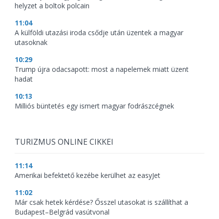
helyzet a boltok polcain
11:04
A külföldi utazási iroda csődje után üzentek a magyar
utasoknak
10:29
Trump újra odacsapott: most a napelemek miatt üzent
hadat
10:13
Milliós büntetés egy ismert magyar fodrászcégnek
TURIZMUS ONLINE CIKKEI
11:14
Amerikai befektető kezébe kerülhet az easyJet
11:02
Már csak hetek kérdése? Ősszel utasokat is szállíthat a
Budapest–Belgrád vasútvonal