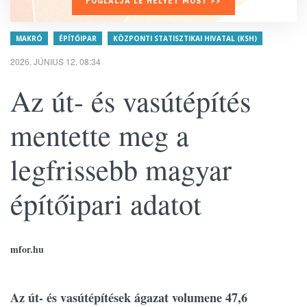
FOGLALJA LE HELYÉT MOST >>
MAKRÓ
ÉPÍTŐIPAR
KÖZPONTI STATISZTIKAI HIVATAL (KSH)
2026. JÚNIUS 12. 08:34
Az út- és vasútépítés
mentette meg a
legfrissebb magyar
építőipari adatot
mfor.hu
Az út- és vasútépítések ágazat volumene 47,6