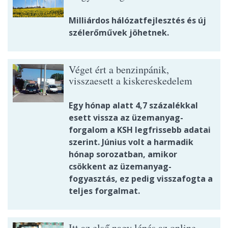
Milliárdos hálózatfejlesztés és új
szélerőművek jöhetnek.
Véget ért a benzinpánik,
visszaesett a kiskereskedelem
Egy hónap alatt 4,7 százalékkal
esett vissza az üzemanyag-
forgalom a KSH legfrissebb adatai
szerint. Június volt a harmadik
hónap sorozatban, amikor
csökkent az üzemanyag-
fogyasztás, ez pedig visszafogta a
teljes forgalmat.
Itt az első nagy lépés az online