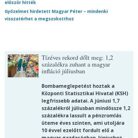
először hitték
Győzelmet hirdetett Magyar Péter – mindenki
visszatérhet a megszokotthoz
Tízéves rekord dőlt meg: 1,2
százalékra zuhant a magyar
infláció júliusban
Bombameglepetést hoztak a
Központi Statisztikai Hivatal (KSH)
legfrissebb adatai. A júniusi 1,7
százalékról júliusban mindössze 1,2
százalékra lassult a pénzromlás
üteme éves szinten, ami utoljára
10 évvel ezelőtt fordult elő a
magyar gazdaságban. Júniushoz