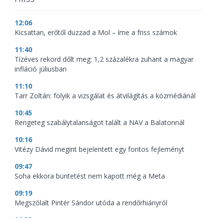
12:06
Kicsattan, erőtől duzzad a Mol – íme a friss számok
11:40
Tízéves rekord dőlt meg: 1,2 százalékra zuhant a magyar
infláció júliusban
11:10
Tarr Zoltán: folyik a vizsgálat és átvilágítás a közmédiánál
10:45
Rengeteg szabálytalanságot talált a NAV a Balatonnál
10:16
Vitézy Dávid megint bejelentett egy fontos fejleményt
09:47
Soha ekkora büntetést nem kapott még a Meta
09:19
Megszólalt Pintér Sándor utóda a rendőrhiányról