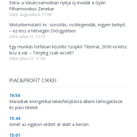
Extra: a Vásárcsarnokban nyitja új évadát a Győri
Filharmonikus Zenekar
2026. augusztus 6. 17:09
Motorbemutató és -sorsolás, rocklegendák, ingyen belépő
– ez lesz a hétvégén Diósgyőrben
2026. július 31. 12:10
Egy munkás tréfásan közölte Szopkó Tiborral, 2030-ra kész
lesz a vár – Tényleg csak viccelt?
2026. július 31. 11:56
PIAC&PROFIT CIKKEI
16:56
Maradtak energetikai lakásfelújításra állami támogatások
és piaci hitelek
15:44
Ismét az egykori védett ár alatt a benzin
15:01