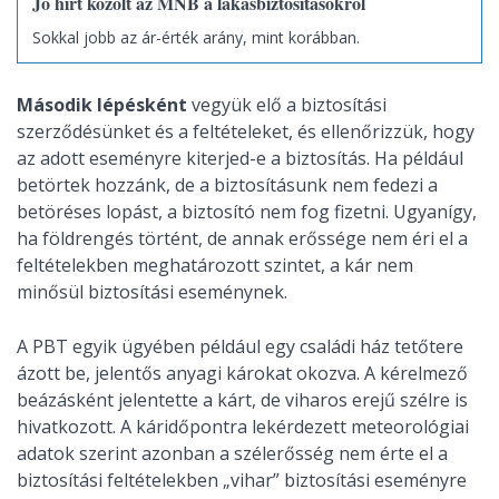
Jó hírt közölt az MNB a lakásbiztosításokról
Sokkal jobb az ár-érték arány, mint korábban.
Második lépésként
vegyük elő a biztosítási
szerződésünket és a feltételeket, és ellenőrizzük, hogy
az adott eseményre kiterjed-e a biztosítás. Ha például
betörtek hozzánk, de a biztosításunk nem fedezi a
betöréses lopást, a biztosító nem fog fizetni. Ugyanígy,
ha földrengés történt, de annak erőssége nem éri el a
feltételekben meghatározott szintet, a kár nem
minősül biztosítási eseménynek.
A PBT egyik ügyében például egy családi ház tetőtere
ázott be, jelentős anyagi károkat okozva. A kérelmező
beázásként jelentette a kárt, de viharos erejű szélre is
hivatkozott. A káridőpontra lekérdezett meteorológiai
adatok szerint azonban a szélerősség nem érte el a
biztosítási feltételekben „vihar” biztosítási eseményre