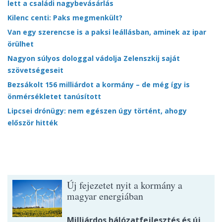
lett a családi nagybevásárlás
Kilenc centi: Paks megmenkült?
Van egy szerencse is a paksi leállásban, aminek az ipar
örülhet
Nagyon súlyos dologgal vádolja Zelenszkij saját
szövetségeseit
Bezsákolt 156 milliárdot a kormány – de még így is
önmérsékletet tanúsított
Lipcsei drónügy: nem egészen úgy történt, ahogy
először hitték
Új fejezetet nyit a kormány a
magyar energiában
Milliárdos hálózatfejlesztés és új