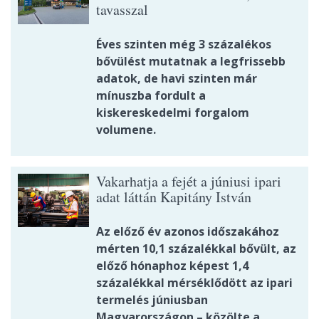
tavasszal
Éves szinten még 3 százalékos
bővülést mutatnak a legfrissebb
adatok, de havi szinten már
mínuszba fordult a
kiskereskedelmi forgalom
volumene.
Vakarhatja a fejét a júniusi ipari
adat láttán Kapitány István
Az előző év azonos időszakához
mérten 10,1 százalékkal bővült, az
előző hónaphoz képest 1,4
százalékkal mérséklődött az ipari
termelés júniusban
Magyarországon – közölte a