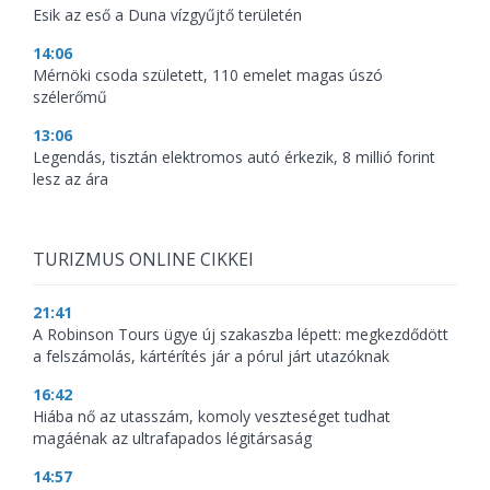
Esik az eső a Duna vízgyűjtő területén
14:06
Mérnöki csoda született, 110 emelet magas úszó
szélerőmű
13:06
Legendás, tisztán elektromos autó érkezik, 8 millió forint
lesz az ára
TURIZMUS ONLINE CIKKEI
21:41
A Robinson Tours ügye új szakaszba lépett: megkezdődött
a felszámolás, kártérítés jár a pórul járt utazóknak
16:42
Hiába nő az utasszám, komoly veszteséget tudhat
magáénak az ultrafapados légitársaság
14:57