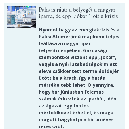
Paks is ráüti a bélyegét a magyar
iparra, de épp „jókor” jött a krízis
Nyomot hagy az energiakrízis és a
Paksi Atomerőmű majdnem teljes
leállása a magyar ipar
teljesítményében. Gazdasági
szempontból viszont épp „jókor”,
vagyis a nyári szabadságok miatt
eleve csökkentett termelés idején
ütött be a krach, így a hatás
mérsékeltebb lehet. Olyannyira,
hogy bár júniusban felemás
számok érkeztek az iparból, idén
az ágazat egy fontos
mérföldkövet érhet el, és maga
mögött hagyhatja a hároméves
recessziót.