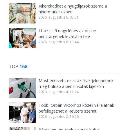
Kikerekedhet a nyugdíjasok szeme a
hipermarketekben
2026. augusztus 6. 05:51
Itt az első nagy lépés az online
pénztárgépek leváltása felé
2026. augusztus 6. 13:44
TOP
168
Most érkezett: ezek az árak jelenhetnek
meg holnap a benzinkutak kijelzőin
2026. augusztus 4. 11:24
Több, Orbán Viktorhoz közeli vállalatnak
befellegezhet a Reuters szerint
2026. augusztus 2. 16:26
Pénteken jön csak az igazi buli a