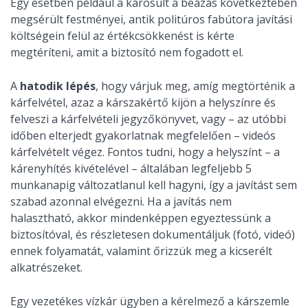
Egy esetben például a károsult a beázás következtében
megsérült festményei, antik politúros fabútora javítási
költségein felül az értékcsökkenést is kérte
megtéríteni, amit a biztosító nem fogadott el.
A
hatodik lépés
, hogy várjuk meg, amíg megtörténik a
kárfelvétel, azaz a kárszakértő kijön a helyszínre és
felveszi a kárfelvételi jegyzőkönyvet, vagy – az utóbbi
időben elterjedt gyakorlatnak megfelelően – videós
kárfelvételt végez. Fontos tudni, hogy a helyszínt – a
kárenyhítés kivételével – általában legfeljebb 5
munkanapig változatlanul kell hagyni, így a javítást sem
szabad azonnal elvégezni. Ha a javítás nem
halasztható, akkor mindenképpen egyeztessünk a
biztosítóval, és részletesen dokumentáljuk (fotó, videó)
ennek folyamatát, valamint őrizzük meg a kicserélt
alkatrészeket.
Egy vezetékes vízkár ügyben a kérelmező a kárszemle