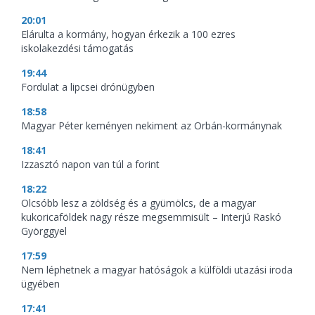
20:01
Elárulta a kormány, hogyan érkezik a 100 ezres
iskolakezdési támogatás
19:44
Fordulat a lipcsei drónügyben
18:58
Magyar Péter keményen nekiment az Orbán-kormánynak
18:41
Izzasztó napon van túl a forint
18:22
Olcsóbb lesz a zöldség és a gyümölcs, de a magyar
kukoricaföldek nagy része megsemmisült – Interjú Raskó
Györggyel
17:59
Nem léphetnek a magyar hatóságok a külföldi utazási iroda
ügyében
17:41