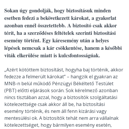
Sokan úgy gondolják, hogy biztosításuk minden
esetben fedezi a bekövetkezett károkat, a gyakorlat
azonban ennél összetettebb. A biztosító csak akkor
térít, ha a szerződéses feltételek szerinti biztosítási
esemény történt. Egy káresemény után a helyes
lépések nemcsak a kár csökkentése, hanem a későbbi
viták elkerülése miatt is kulcsfontosságúak.
„Azért kötöttem biztosítást, hogyha baj történik, akkor
fedezze a felmerült károkat” – hangzik el gyakran az
MNB-n belül működő Pénzügyi Békéltető Testület
(PBT) előtti eljárások során. Sok kérelmező azonban
nincs tisztában azzal, hogy a biztosítók szolgáltatási
kötelezettsége csak akkor áll be, ha biztosítási
esemény történik, és nem áll fenn kizárási vagy
mentesülési ok. A biztosítók tehát nem arra vállalnak
kötelezettséget, hogy bármilyen esemény esetén,