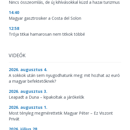
Nincs összeomlás, de új kihívásokkal küzd a hazai turizmus
14:40
Magyar gasztrosiker a Costa del Solon
12:58
Trója titkai hamarosan nem titkok többé
VIDEÓK
2026. augusztus 4.
A sokkok után sem nyugodhatunk meg: mit hozhat az euró
a magyar befektetőknek?
2026. augusztus 3.
Leapadt a Duna – kipakoltak a járókelők
2026. augusztus 1.
Most tényleg megmérettetik Magyar Péter – Ez Viszont
Privát
2026. július 28.