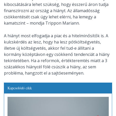
kibocsátására lehet szükség, hogy ésszerű áron tudja
finanszírozni az ország a hiányt. Az államadósság
csökkentését csak úgy lehet elérni, ha lemegy a
kamatszint – mondja Trippon Mariann.
A hiányt most elfogadja a piac és a hitelminősítők is. A
kulcskérdés az lesz, hogy ha lesz pótköltségvetés,
illetve új költségvetés, akkor fel tud-e állítani a
kormány középtávon egy csökkenő tendenciát a hiány
tekintetében. Ha a reformok, értékteremtés miatt a 3
százalékos hiánycél fölé csúszik a hiány, az sem
probléma, hangzott el a sajtóeseményen.
Kapcsolódó cikk