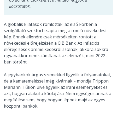
85 dollárra csökkenhet a mutató, nagyok a
kockázatok.
A globális kilátások romlottak, az első körben a
szolgáltató szektort csapta meg a romló növekedési
kép. Ennek ellenére csak mérsékelten rontott a
növekedési előrejelzésén a CIB Bank. Az inflációs
előrejelzések áremelkedésről szólnak, akkora sokkra
ugyanakkor nem számítanak az elemzők, mint 2022-
ben történt.
A jegybankok árgus szemekkel figyelik a folyamatokat,
de a kamatemeléssel még kivárnak – mondja Trippon
Mariann. Tűkön ülve figyelik az iráni eseményeket és
azt, hogyan alakul a kőolaj ára. Nem egységes annak a
megítélése sem, hogy hogyan lépnek majd az egyes
központi bankok.