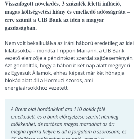
Visszafogott növekedés, 3 százalék feletti infláció,
magas költségvetési hiány és emelkedő adósságráta –
erre számít a CIB Bank az idén a magyar
gazdaságban.
Nem volt bekalkulálva az iráni háború eredetileg az idei
kilátásokba – mondta Trippon Mariann, a CIB Bank
vezető elemzője a pénzintézet szerdai sajtóeseményén.
Azt gondolták, hogy a háborút két nap alatt megnyeri
az Egyesült Államok, ehhez képest már két hónapja
blokád alatt áll a Hormuzi-szoros, ami
energiaársokkhoz vezetett.
A Brent olaj hordónkénti ára 110 dollár fölé
emelkedett, és a bank előrejelzése szerint némileg
csökkenhet, de tartósan magas maradhat az ár:
mégha nyárra helyre is áll a forgalom a szorosban, és