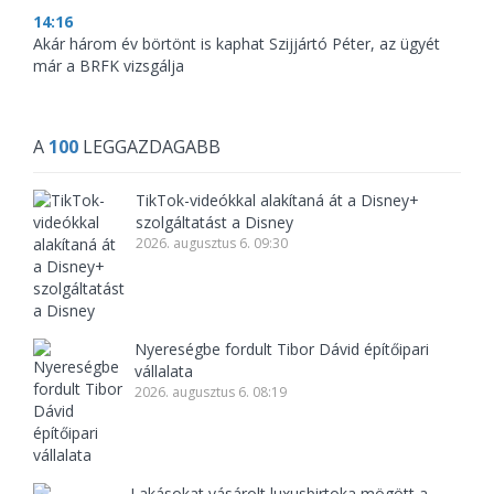
14:16
Akár három év börtönt is kaphat Szijjártó Péter, az ügyét
már a BRFK vizsgálja
A
100
LEGGAZDAGABB
TikTok-videókkal alakítaná át a Disney+
szolgáltatást a Disney
2026. augusztus 6. 09:30
Nyereségbe fordult Tibor Dávid építőipari
vállalata
2026. augusztus 6. 08:19
Lakásokat vásárolt luxusbirtoka mögött a