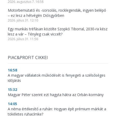
2026. augusztus 7. 16:58
Motorbemutató és -sorsolás, rocklegendák, ingyen belépő
– ez lesz a hétvégén Diósgyőrben
2026. július 31. 12:10
Egy munkás tréfásan közölte Szopkó Tiborral, 2030-ra kész
lesz a vár – Tényleg csak viccelt?
2026. július 31. 11:56
PIAC&PROFIT CIKKEI
16:58
A magyar vállalatok működését is fenyegeti a szélsőséges
időjárás
15:32
Magyar Péter szerint ezt hagyta hátra az Orbán-kormány
14:05
A néma értékesítő a ruhán: Hogyan épít prémium márkát a
tökéletes ruhacímke?