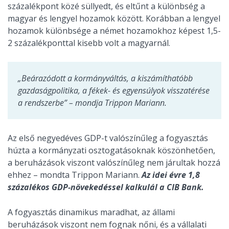
százalékpont közé süllyedt, és eltűnt a különbség a
magyar és lengyel hozamok között. Korábban a lengyel
hozamok különbsége a német hozamokhoz képest 1,5-
2 százalékponttal kisebb volt a magyarnál.
„Beárazódott a kormányváltás, a kiszámíthatóbb
gazdaságpolitika, a fékek- és egyensúlyok visszatérése
a rendszerbe” – mondja Trippon Mariann.
Az első negyedéves GDP-t valószínűleg a fogyasztás
húzta a kormányzati osztogatásoknak köszönhetően,
a beruházások viszont valószínűleg nem járultak hozzá
ehhez – mondta Trippon Mariann.
Az idei évre 1,8
százalékos GDP-növekedéssel kalkulál a CIB Bank.
A fogyasztás dinamikus maradhat, az állami
beruházások viszont nem fognak nőni, és a vállalati