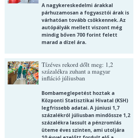
A nagykereskedelmi árakkal
párhuzamosan a fogyasztói árak is
várhatóan tovább csökkennek. Az
autópályák mellett viszont még
mindig bőven 700 forint felett
marad a dízel ára.
Tízéves rekord dőlt meg: 1,2
százalékra zuhant a magyar
infláció júliusban
Bombameglepetést hoztak a
Központi Statisztikai Hivatal (KSH)
legfrissebb adatai. A júniusi 1,7
százalékról júliusban mindössze 1,2
százalékra lassult a pénzromlás
üteme éves szinten, ami utoljára
10 évvel ezelőtt fordult elő a