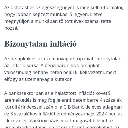
Az oktatást és az egészségügyet is meg kell reformálni,
hogy jobban képzett munkaerő legyen, illetve
megnyúljon a munkában töltött évek száma, tette
hozzá.
Bizonytalan infláció
Az ársapkák és az üzemanyagárstop miatt bizonytalan
az infláció sorsa. A benzináron lévő ársapkát
valószínűleg néhány héten belül ki kell vezetni, mert
elfogy az üzemanyag a kutakon.
A bankszektorban az elhalasztott inflációt követő
áremelkedés is meg fog jelenni: decemberre 4 százalék
körüli árindexszel számol a CIB Bank, de éves átlagban
ez 3 százalékos inflációt eredményez majd. 2027-ben az
idei év eleji alacsony bázis miatt magasabb lehet az
áremelkedés üteme, de az erős forint mérsékelheti az