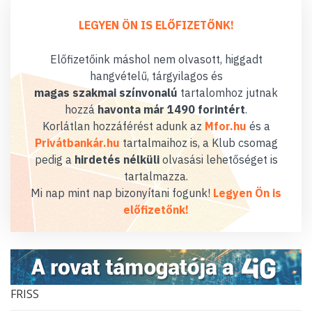
LEGYEN ÖN IS ELŐFIZETŐNK!
Előfizetőink máshol nem olvasott, higgadt
hangvételű, tárgyilagos és
magas szakmai színvonalú
tartalomhoz jutnak
hozzá
havonta már 1490 forintért
.
Korlátlan hozzáférést adunk az
Mfor.hu
és a
Privátbankár.hu
tartalmaihoz is, a Klub csomag
pedig a
hirdetés nélküli
olvasási lehetőséget is
tartalmazza.
Mi nap mint nap bizonyítani fogunk!
Legyen Ön is
előfizetőnk!
FRISS