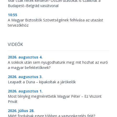
Már csak hetek kérdése? Ősszel utasokat is szállíthat a
Budapest–Belgrád vasútvonal
10:55
A Magyar Biztosítók Szövetségének felhívása az utazást
tervezőkhöz
VIDEÓK
2026. augusztus 4.
A sokkok után sem nyugodhatunk meg: mit hozhat az euró
a magyar befektetőknek?
2026. augusztus 3.
Leapadt a Duna – kipakoltak a járókelők
2026. augusztus 1.
Most tényleg megmérettetik Magyar Péter – Ez Viszont
Privát
2026. július 28.
Miért fordulnak egyre többen a vagyonkezelés felé?