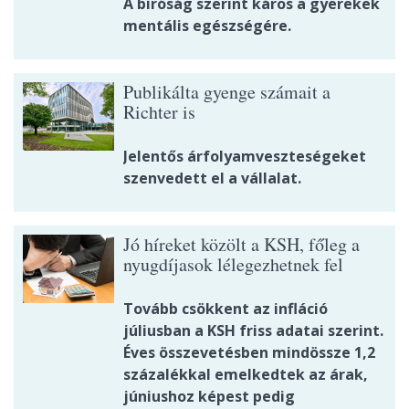
A bíróság szerint káros a gyerekek
mentális egészségére.
Publikálta gyenge számait a
Richter is
Jelentős árfolyamveszteségeket
szenvedett el a vállalat.
Jó híreket közölt a KSH, főleg a
nyugdíjasok lélegezhetnek fel
Tovább csökkent az infláció
júliusban a KSH friss adatai szerint.
Éves összevetésben mindössze 1,2
százalékkal emelkedtek az árak,
júniushoz képest pedig