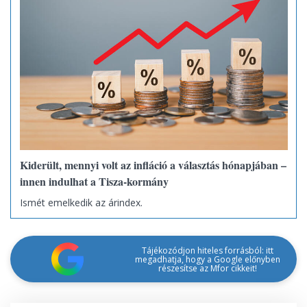
Kiderült, mennyi volt az infláció a választás hónapjában –
innen indulhat a Tisza-kormány
Ismét emelkedik az árindex.
Tájékozódjon hiteles forrásból: itt
megadhatja, hogy a Google előnyben
részesítse az Mfor cikkeit!