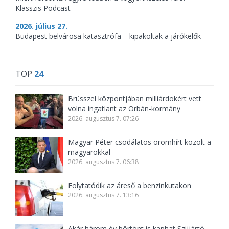
Klasszis Podcast
2026. július 27.
Budapest belvárosa katasztrófa – kipakoltak a járókelők
TOP
24
Brüsszel központjában milliárdokért vett
volna ingatlant az Orbán-kormány
2026. augusztus 7. 07:26
Magyar Péter csodálatos örömhírt közölt a
magyarokkal
2026. augusztus 7. 06:38
Folytatódik az áreső a benzinkutakon
2026. augusztus 7. 13:16
Akár három év börtönt is kaphat Szijjártó