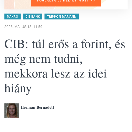
FOGLALJA LE HELYÉT MOST >>
MAKRÓ
CIB BANK
TRIPPON MARIANN
2026. MÁJUS 13. 11:59
CIB: túl erős a forint, és
még nem tudni,
mekkora lesz az idei
hiány
Herman Bernadett