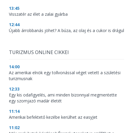
13:45
Visszatér az élet a zalai gyárba
12:44
Újabb árrobbanás jöhet? A búza, az olaj és a cukor is drágul
TURIZMUS ONLINE CIKKEI
14:00
Az amerikai elnök egy tollvonással véget vetett a születési
turizmusnak
12:33
Egy kis odafigyelés, ami minden bizonnyal megmentette
egy szomjazó madár életét
11:14
Amerikai befektető kezébe kerülhet az easyJet
11:02