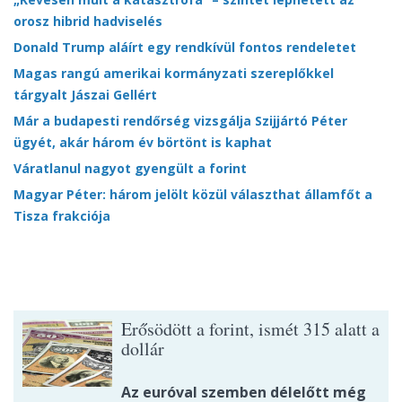
orosz hibrid hadviselés
Donald Trump aláírt egy rendkívül fontos rendeletet
Magas rangú amerikai kormányzati szereplőkkel
tárgyalt Jászai Gellért
Már a budapesti rendőrség vizsgálja Szijjártó Péter
ügyét, akár három év börtönt is kaphat
Váratlanul nagyot gyengült a forint
Magyar Péter: három jelölt közül választhat államfőt a
Tisza frakciója
Erősödött a forint, ismét 315 alatt a
dollár
Az euróval szemben délelőtt még