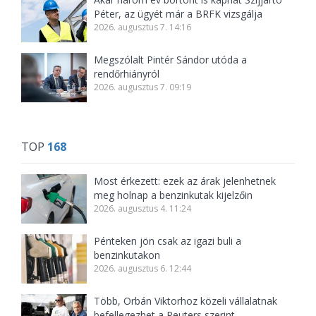
Péter, az ügyét már a BRFK vizsgálja
2026. augusztus 7. 14:16
Megszólalt Pintér Sándor utóda a
rendőrhiányról
2026. augusztus 7. 09:19
TOP
168
Most érkezett: ezek az árak jelenhetnek
meg holnap a benzinkutak kijelzőin
2026. augusztus 4. 11:24
Pénteken jön csak az igazi buli a
benzinkutakon
2026. augusztus 6. 12:44
Több, Orbán Viktorhoz közeli vállalatnak
befellegezhet a Reuters szerint