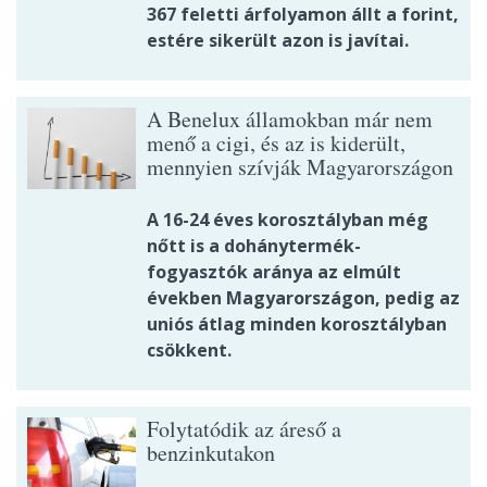
367 feletti árfolyamon állt a forint,
estére sikerült azon is javítai.
A Benelux államokban már nem
menő a cigi, és az is kiderült,
mennyien szívják Magyarországon
A 16-24 éves korosztályban még
nőtt is a dohánytermék-
fogyasztók aránya az elmúlt
években Magyarországon, pedig az
uniós átlag minden korosztályban
csökkent.
Folytatódik az áreső a
benzinkutakon