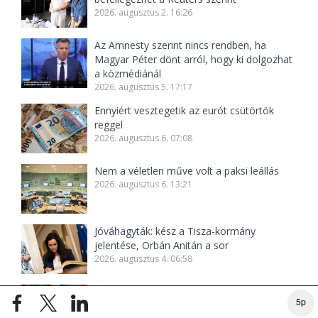
2026. augusztus 2. 16:26
Az Amnesty szerint nincs rendben, ha
Magyar Péter dönt arról, hogy ki dolgozhat
a közmédiánál
2026. augusztus 5. 17:17
Ennyiért vesztegetik az eurót csütörtök
reggel
2026. augusztus 6. 07:08
Nem a véletlen műve volt a paksi leállás
2026. augusztus 6. 13:21
Jóváhagyták: kész a Tisza-kormány
jelentése, Orbán Anitán a sor
2026. augusztus 4. 06:58
Magyar Péter újabb bejelentése az
5p
áramhiányról: hatalmas spórolásba kezdett