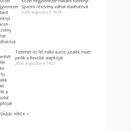
Közel negyvenezer milliárd forintnyi
SpaceX-részvény válhat eladhatóvá
2026. augusztus 5. 06:35
Tizenhét és fél millió eurós jutalék miatt
perlik a Revolut alapítóját
2026. augusztus 4. 14:27
VÁBBI HÍREK >