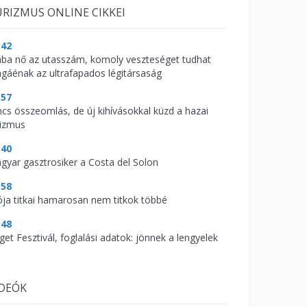
RIZMUS ONLINE CIKKEI
:42
ába nő az utasszám, komoly veszteséget tudhat
gáénak az ultrafapados légitársaság
:57
ncs összeomlás, de új kihívásokkal küzd a hazai
rizmus
:40
gyar gasztrosiker a Costa del Solon
:58
ója titkai hamarosan nem titkok többé
:48
get Fesztivál, foglalási adatok: jönnek a lengyelek
IDEÓK