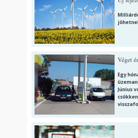
Milliár
jöhetne
Véget ér
Egy hóna
üzemany
Június 
csökken
visszafo