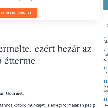
 LE HELYÉT MOST >>
FR
20
Ők
ermelte, ezért bezár az
20
El
b étterme
is
19
Fo
18
Ma
ko
atán Gourmet.
18
Iz
Platánhoz kötődő munkáját, jelenlegi formájában pedig