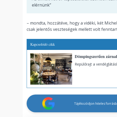
elérnünk”
– mondta, hozzátéve, hogy a vidéki, két Miche
csak jelentős veszteségek mellett volt fenntar
Kapcsolódó cikk
Dömpingszerűen zárnak 
Repülőrajt a vendéglátás
Tájékozódjon hiteles forrásbó