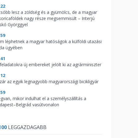
:22
csóbb lesz a zöldség és a gyümölcs, de a magyar
koricaföldek nagy része megsemmisült – Interjú
skó Györggyel
:59
m léphetnek a magyar hatóságok a külföldi utazási
oda ügyében
:41
feladatokra új embereket jelölt ki az agrárminiszter
:12
zár az egyik legnagyobb magyarországi bicikligyár
:59
gvan, mikor indulhat el a személyszállítás a
dapest–Belgrád vasútvonalon
100
LEGGAZDAGABB