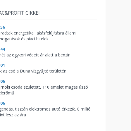
AC&PROFIT CIKKEI
:56
radtak energetikai lakásfelújításra állami
mogatások és piaci hitelek
:44
mét az egykori védett ár alatt a benzin
:01
ik az eső a Duna vízgyűjtő területén
:06
rnöki csoda született, 110 emelet magas úszó
élerőmű
:06
gendás, tisztán elektromos autó érkezik, 8 millió
int lesz az ára