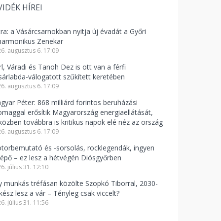
VIDÉK HÍREI
tra: a Vásárcsarnokban nyitja új évadát a Győri
lharmonikus Zenekar
6. augusztus 6. 17:09
l, Váradi és Tanoh Dez is ott van a férfi
sárlabda-válogatott szűkített keretében
6. augusztus 6. 17:09
gyar Péter: 868 milliárd forintos beruházási
omaggal erősítik Magyarország energiaellátását,
közben továbbra is kritikus napok elé néz az ország
6. augusztus 6. 17:09
torbemutató és -sorsolás, rocklegendák, ingyen
lépő – ez lesz a hétvégén Diósgyőrben
6. július 31. 12:10
y munkás tréfásan közölte Szopkó Tiborral, 2030-
kész lesz a vár – Tényleg csak viccelt?
6. július 31. 11:56