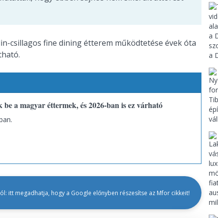
lin-csillagos fine dining étterem működtetése évek óta
tható.
be a magyar éttermek, és 2026-ban is ez várható
ban.
l: itt megadhatja, hogy a Google előnyben részesítse az Mfor cikkeit!