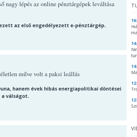
lső nagy lépés az online pénztárgépek leváltása
TU
16
zett az első engedélyezett e-pénztárgép.
Hi
ma
14
Ni
tu
14
Ma
letlen műve volt a paksi leállás
12
una, hanem évek hibás energiapolitikai döntései
Tr
 a válságot.
12
Szi
V