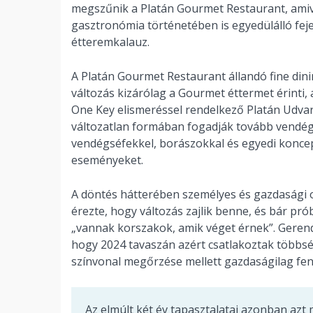
megszűnik a Platán Gourmet Restaurant, amiv
gasztronómia történetében is egyedülálló fejez
étteremkalauz.
A Platán Gourmet Restaurant állandó fine dinin
változás kizárólag a Gourmet éttermet érinti,
One Key elismeréssel rendelkező Platán Udvar
változatlan formában fogadják tovább vendég
vendégséfekkel, borászokkal és egyedi konce
eseményeket.
A döntés hátterében személyes és gazdasági ok
érezte, hogy változás zajlik benne, és bár próbá
„vannak korszakok, amik véget érnek”. Gerenda
hogy 2024 tavaszán azért csatlakoztak többs
színvonal megőrzése mellett gazdaságilag fen
Az elmúlt két év tapasztalatai azonban azt