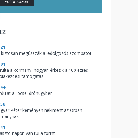
Feliratkozom
ISS
:21
 biztosan megússzák a ledolgozós szombatot
:01
árulta a kormány, hogyan érkezik a 100 ezres
kolakezdési támogatás
:44
rdulat a lipcsei drónügyben
:58
gyar Péter keményen nekiment az Orbán-
rmánynak
:41
zasztó napon van túl a forint