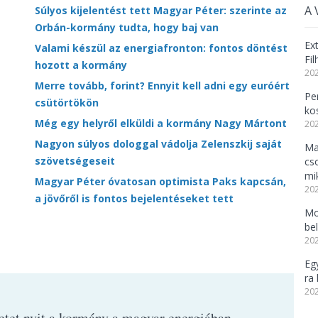
A 
Súlyos kijelentést tett Magyar Péter: szerinte az
Orbán-kormány tudta, hogy baj van
Ex
Valami készül az energiafronton: fontos döntést
Fi
hozott a kormány
202
Merre tovább, forint? Ennyit kell adni egy euróért
Per
csütörtökön
ko
Még egy helyről elküldi a kormány Nagy Mártont
202
Nagyon súlyos dologgal vádolja Zelenszkij saját
Ma
szövetségeseit
cs
mi
Magyar Péter óvatosan optimista Paks kapcsán,
202
a jövőről is fontos bejelentéseket tett
Mo
be
202
Eg
ra 
202
zetet nyit a kormány a magyar energiában