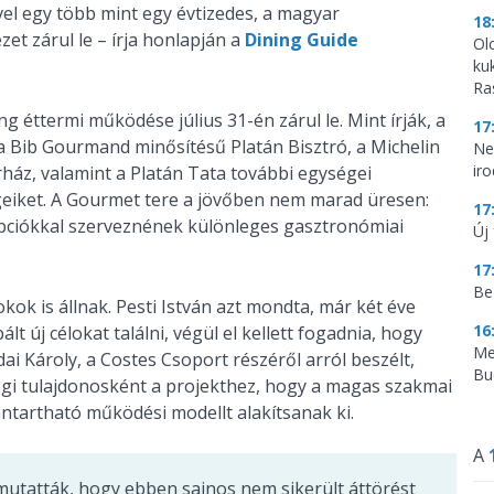
el egy több mint egy évtizedes, a magyar
18
et zárul le – írja honlapján a
Dining Guide
Ol
ku
Ra
g éttermi működése július 31-én zárul le. Mint írják, a
17
 a Bib Gourmand minősítésű Platán Bisztró, a Michelin
Ne
ir
ház, valamint a Platán Tata további egységei
eiket. A Gourmet tere a jövőben nem marad üresen:
17
pciókkal szerveznének különleges gasztronómiai
Új 
17
Be
ok is állnak. Pesti István azt mondta, már két éve
16
lt új célokat találni, végül el kellett fogadnia, hogy
Me
i Károly, a Costes Csoport részéről arról beszélt,
Bu
égi tulajdonosként a projekthez, hogy a magas szakmai
ntartható működési modellt alakítsanak ki.
A
 mutatták, hogy ebben sajnos nem sikerült áttörést