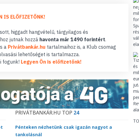
N IS ELŐFIZETŐNK!
ott, higgadt hangvételű, tárgyilagos és
hoz jutnak hozzá
havonta már 1490 forintért
.
s a
Privátbankár.hu
tartalmaihoz is, a Klub csomag
lvasási lehetőséget is tartalmazza.
i fogunk!
Legyen Ön is előfizetőnk!
PRIVÁTBANKÁR.HU TOP
24
TO
ot
Pénteken nézhetünk csak igazán nagyot a
tankolásnál