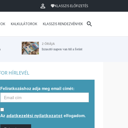
KLASSZIS ELŐFIZETÉS
TOK
KALKULÁTOROK
KLASSZIS RENDEZVÉNYEK
2 ÓRÁJA
n
Izzasztó napon van túl a forint
OR HÍRLEVÉL
Feliratkozáshoz adja meg email címét:
Az
elfogadom.
adatkezelési nyilatkozatot