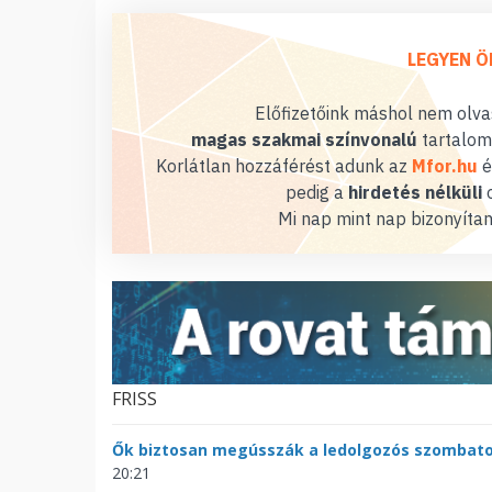
LEGYEN Ö
Előfizetőink máshol nem olvas
magas szakmai színvonalú
tartalom
Korlátlan hozzáférést adunk az
Mfor.hu
é
pedig a
hirdetés nélküli
o
Mi nap mint nap bizonyítan
FRISS
Ők biztosan megússzák a ledolgozós szombat
20:21