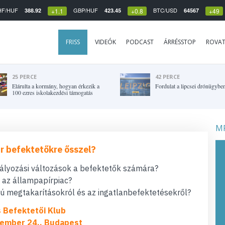
HF/HUF
GBP/HUF
BTC/USD
388.92
423.45
64567
+1.1
+0.8
+49
FRISS
VIDEÓK
PODCAST
ÁRRÉSSTOP
ROVA
25 PERCE
42 PERCE
Elárulta a kormány, hogyan érkezik a
Fordulat a lipcsei drónügybe
100 ezres iskolakezdési támogatás
MF
r befektetőkre ősszel?
bályozási változások a befektetők számára?
t az állampapírpiac?
 megtakarításokról és az ingatlanbefektetésekről?
s Befektetői Klub
ember 24., Budapest