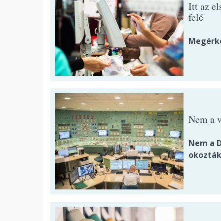
Itt az e
felé
Megérke
Nem a vé
Nem a D
okozták