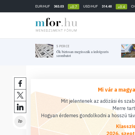
EUR/HUF
USD/HUF
C
363.03
314.48
+0.7
+0.4
5 PERCE
Ők biztosan megússzák a ledolgozós
szombatot
Mi vár a magya
Mit jelentenek az adózási és sza
Merre tar
Hogyan érdemes gondolkodni a hosszú távú
2p
Klasszi
2026. szept