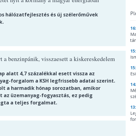
PI
dos hálózatfejlesztés és új szélerőművek
k.
16
Ma
tá
15
Is
t a benzinpánik, visszaesett a kiskereskedelem
15
p alatt 4,7 százalékkal esett vissza az
Es
ag-forgalom a KSH legfrissebb adatai szerint.
14
volt a harmadik hónap sorozatban, amikor
Mé
t az üzemanyag-fogyasztás, ez pedig
sz
gta a teljes forgalmat.
13
Le
for