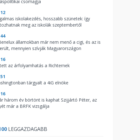
káspolitikai csomagja
:12
galmas iskolakezdés, hosszabb szünetek: így
ltozhatnak meg az iskolák szeptembertől
:44
Benelux államokban már nem menő a cigi, és az is
derült, mennyien szívják Magyarországon
:16
tett az árfolyamhatás a Richternek
:51
shingtonban tárgyalt a 4iG elnöke
:16
ár három év börtönt is kaphat Szijjártó Péter, az
yét már a BRFK vizsgálja
100
LEGGAZDAGABB