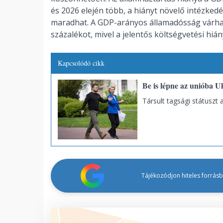
és 2026 elején több, a hiányt növelő intézkedé
maradhat. A GDP-arányos államadósság várható
százalékot, mivel a jelentős költségvetési hi
Kapcsolódó cikk
Be is lépne az unióba U
Társult tagsági státuszt 
Tájékozódjon hiteles forrásbó