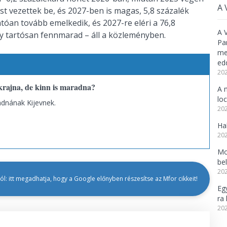
A 
st vezettek be, és 2027-ben is magas, 5,8 százalék
an tovább emelkedik, és 2027-re eléri a 76,8
A 
ány tartósan fennmarad – áll a közleményben.
Pa
meg
ed
202
krajna, de kinn is maradna?
A 
lo
adnának Kijevnek.
202
Ha
202
Mo
be
202
l: itt megadhatja, hogy a Google előnyben részesítse az Mfor cikkeit!
Eg
ra 
202