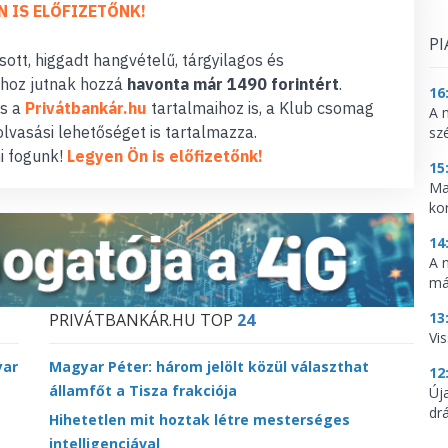
N IS ELŐFIZETŐNK!
PI
ott, higgadt hangvételű, tárgyilagos és
hoz jutnak hozzá
havonta már 1490 forintért
.
16
s a
Privátbankár.hu
tartalmaihoz is, a Klub csomag
A 
lvasási lehetőséget is tartalmazza.
sz
i fogunk!
Legyen Ön is előfizetőnk!
15
Ma
ko
14
A 
má
13
PRIVÁTBANKÁR.HU TOP
24
Vis
yar
Magyar Péter: három jelölt közül választhat
12
államfőt a Tisza frakciója
Új
dr
Hihetetlen mit hoztak létre mesterséges
intelligenciával