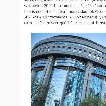
várnak a korábbi 1,2 százalék, illetve 1,4 száza
százalékot 2026-ban, ami teljes 1 százalékpo
ben ismét 2,4 százalékra mérséklődhet. Az euró
2026-ban 3,0 százalékos, 2027-ben pedig 2,3 s
előrejelzésben szereplő 1,9 százalékkal, illetve