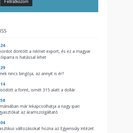
Feliratkozom
ISS
:24
kordot döntött a német export, és ez a magyar
óiparra is hatással lehet
:29
nek nincs bingója, az annyit is ér?
:14
södött a forint, ismét 315 alatt a dollár
:58
mániában már lekapcsolhatja a nagy ipari
gyasztókat az áramszolgáltató
:04
asztikus változásokat hozna az Egyensúly Intézet