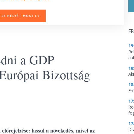
 LE HELYÉT MOST >>
FR
19
Re
edni a GDP
aut
18
Európai Bizottság
Aki
18
Erő
17
Ro
fo
17
előrejelzése: lassul a növekedés, mivel az
Dr