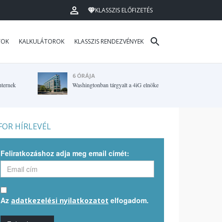
KLASSZIS ELŐFIZETÉS
TOK
KALKULÁTOROK
KLASSZIS RENDEZVÉNYEK
6 ÓRÁJA
hternek
Washingtonban tárgyalt a 4iG elnöke
OR HÍRLEVÉL
Feliratkozáshoz adja meg email címét:
Az
elfogadom.
adatkezelési nyilatkozatot