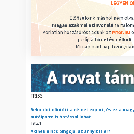
LEGYEN Ö
Előfizetőink máshol nem olvas
magas szakmai színvonalú
tartalom
Korlátlan hozzáférést adunk az
Mfor.hu
é
pedig a
hirdetés nélküli
o
Mi nap mint nap bizonyítan
FRISS
Rekordot döntött a német export, és ez a mag
autóiparra is hatással lehet
19:24
Akinek nincs bingója, az annyit is ér?