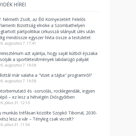
VIDÉK HÍREI
V. Németh Zsolt, az Élő Környezetért Felelős
rlamenti Bizottság elnöke a Szombathelyen
tartott pártpolitikai cirkusszá silányult ülés után
dig mindössze egyszer hívta össze a testületet
6. augusztus 7. 17:41
minisztérium azt ajánlja, hogy saját kútból éjszaka
csolják a sportlétesítmények labdarúgó pályáit
6. augusztus 7. 16:58
llottál már valaha a "Vizet a tájba" programról?
6. augusztus 7. 16:58
torbemutató és -sorsolás, rocklegendák, ingyen
lépő – ez lesz a hétvégén Diósgyőrben
6. július 31. 12:10
y munkás tréfásan közölte Szopkó Tiborral, 2030-
kész lesz a vár – Tényleg csak viccelt?
6. július 31. 11:56