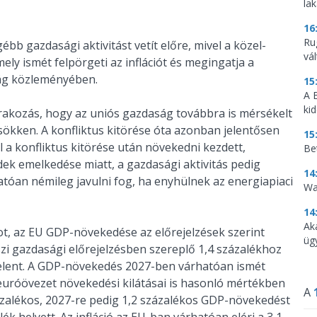
la
16
Ru
bb gazdasági aktivitást vetít előre, mivel a közel-
vá
mely ismét felpörgeti az inflációt és megingatja a
tság közleményében.
15
A 
ki
árakozás, hogy az uniós gazdaság továbbra is mérsékelt
sökken. A konfliktus kitörése óta azonban jelentősen
15
el a konfliktus kitörése után növekedni kezdett,
Be
k emelkedése miatt, a gazdasági aktivitás pedig
14
hatóan némileg javulni fog, ha enyhülnek az energiapiaci
Wa
14
Ak
ot, az EU GDP-növekedése az előrejelzések szerint
üg
szi gazdasági előrejelzésben szereplő 1,4 százalékhoz
jelent. A GDP-növekedés 2027-ben várhatóan ismét
z euróövezet növekedési kilátásai is hasonló mértékben
A
zázalékos, 2027-re pedig 1,2 százalékos GDP-növekedést