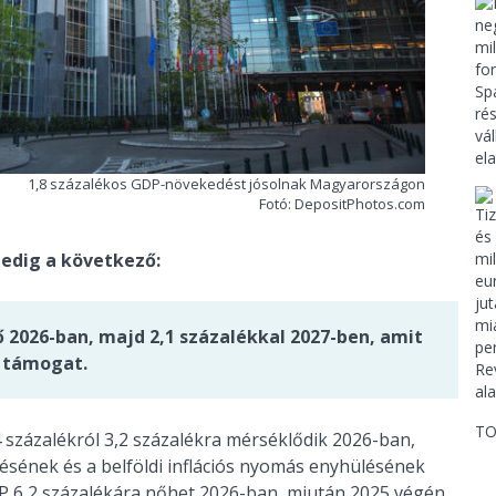
1,8 százalékos GDP-növekedést jósolnak Magyarországon
Fotó: DepositPhotos.com
pedig a következő:
ő 2026-ban, majd 2,1 százalékkal 2027-ben, amit
e támogat.
TO
4 százalékról 3,2 százalékra mérséklődik 2026-ban,
ésének és a belföldi inflációs nyomás enyhülésének
P 6,2 százalékára nőhet 2026-ban, miután 2025 végén