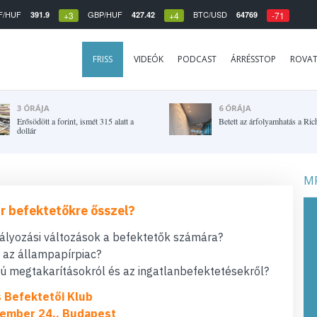
F/HUF
GBP/HUF
BTC/USD
391.9
427.42
64769
+3
+4
-71
FRISS
VIDEÓK
PODCAST
ÁRRÉSSTOP
ROVA
3 ÓRÁJA
6 ÓRÁJA
Erősödött a forint, ismét 315 alatt a
Betett az árfolyamhatás a Ric
dollár
MF
r befektetőkre ősszel?
bályozási változások a befektetők számára?
t az állampapírpiac?
 megtakarításokról és az ingatlanbefektetésekről?
s Befektetői Klub
ember 24., Budapest