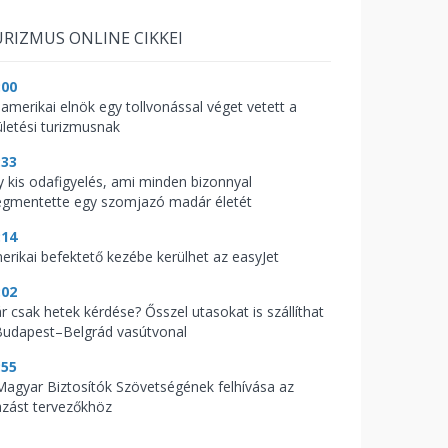
RIZMUS ONLINE CIKKEI
:00
 amerikai elnök egy tollvonással véget vetett a
ületési turizmusnak
:33
y kis odafigyelés, ami minden bizonnyal
gmentette egy szomjazó madár életét
:14
erikai befektető kezébe kerülhet az easyJet
:02
r csak hetek kérdése? Ősszel utasokat is szállíthat
Budapest–Belgrád vasútvonal
:55
Magyar Biztosítók Szövetségének felhívása az
azást tervezőkhöz