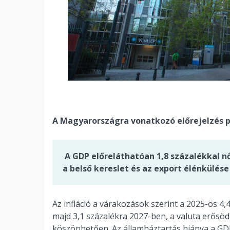
A Magyarországra vonatkozó előrejelzés 
A GDP előreláthatóan 1,8 százalékkal n
a belső kereslet és az export élénkülés
Az infláció a várakozások szerint a 2025-ös 4,
majd 3,1 százalékra 2027-ben, a valuta erősöd
köszönhetően. Az államháztartás hiánya a GD