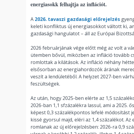
energiasokk felhajtja az inflációt.
A
2026. tavaszi gazdasági előrejelzés
gyengé
keleti konfliktus új energiasokkot váltott ki, a
gazdasági hangulatot – áll az Európai Bizot
2026 februárjának vége előtt még az volt a v
ütemben bővül, miközben az infláció tovább c
romlottak a kilátások. Az infláció néhány hétt
elsősorban az energiahordozók árának merede
veszít a lendületéből. A helyzet 2027-ben vár
feszültségek.
Az után, hogy 2025-ben elérte az 1,5 százalék
2026-ban 1,1 sfzázalékra lassul, ami a 2025. ő
képest 0,3 százalékpontos lefelé módosítást 
kissé gyorsul majd, eléri az 1,4 százalékot. A
romlanak az új előrejelzésben: 2026-ra 0,9 s