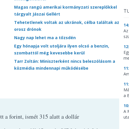
Magas rangú amerikai kormányzati szereplőkkel
TU
tárgyalt Jászai Gellért
Tehetetlenek voltak az ukránok, célba találtak az
14
orosz drónok
Az
sz
Nagy nap lehet ma a tőzsdén
Egy hónapja volt utoljára ilyen olcsó a benzin,
12
Eg
szombattól még kevesebbe kerül
me
Tarr Zoltán: Miniszterként nincs beleszólásom a
közmédia mindennapi működésébe
11
Am
11
Má
a 
10
A 
t a forint, ismét 315 alatt a dollár
ut