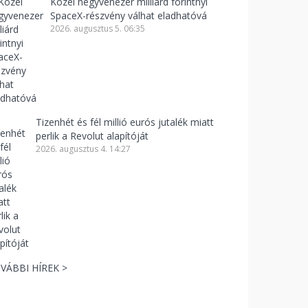
Közel negyvenezer milliárd forintnyi
SpaceX-részvény válhat eladhatóvá
2026. augusztus 5. 06:35
Tizenhét és fél millió eurós jutalék miatt
perlik a Revolut alapítóját
2026. augusztus 4. 14:27
VÁBBI HÍREK >