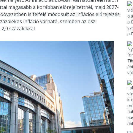
lék helyett. Az infláció az EU-ban várhatóan eléri a 3,1
nttal magasabb a korábban előrejelzettnél, majd 2027-
övezetben is felfelé módosult az inflációs előrejelzés:
zázalékos infláció várható, szemben az őszi
 2,0 százalékkal.