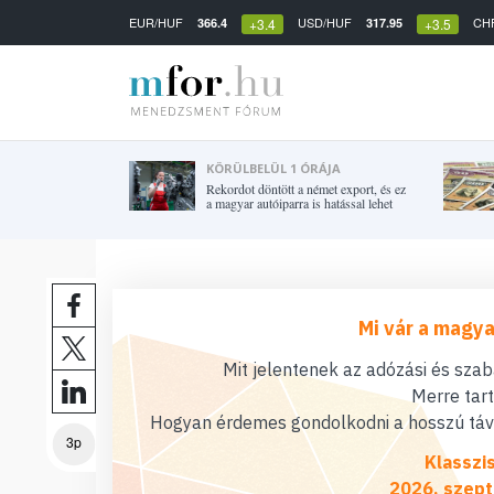
EUR/HUF
USD/HUF
CH
366.4
317.95
+3.4
+3.5
KÖRÜLBELÜL 1 ÓRÁJA
Rekordot döntött a német export, és ez
a magyar autóiparra is hatással lehet
Mi vár a magya
Mit jelentenek az adózási és sza
Merre tar
Hogyan érdemes gondolkodni a hosszú távú
3p
Klasszi
2026. szept