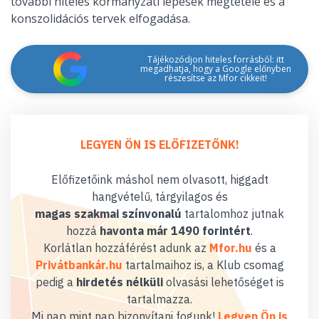
további hiteles kormányzati lépések megtétele és a
konszolidációs tervek elfogadása.
Tájékozódjon hiteles forrásból: itt
megadhatja, hogy a Google előnyben
részesítse az Mfor cikkeit!
LEGYEN ÖN IS ELŐFIZETŐNK!
Előfizetőink máshol nem olvasott, higgadt
hangvételű, tárgyilagos és
magas szakmai színvonalú
tartalomhoz jutnak
hozzá
havonta már 1490 forintért
.
Korlátlan hozzáférést adunk az
Mfor.hu
és a
Privátbankár.hu
tartalmaihoz is, a Klub csomag
pedig a
hirdetés nélküli
olvasási lehetőséget is
tartalmazza.
Mi nap mint nap bizonyítani fogunk!
Legyen Ön is