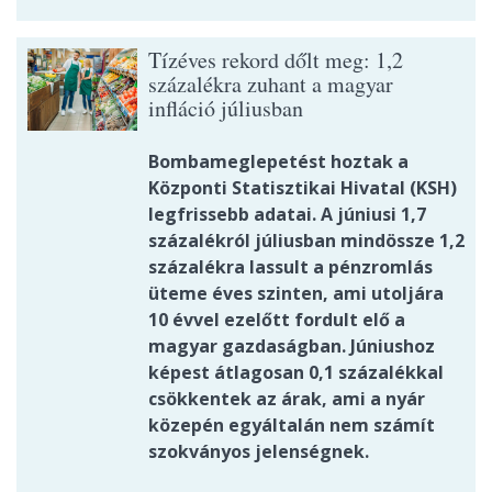
Tízéves rekord dőlt meg: 1,2
százalékra zuhant a magyar
infláció júliusban
Bombameglepetést hoztak a
Központi Statisztikai Hivatal (KSH)
legfrissebb adatai. A júniusi 1,7
százalékról júliusban mindössze 1,2
százalékra lassult a pénzromlás
üteme éves szinten, ami utoljára
10 évvel ezelőtt fordult elő a
magyar gazdaságban. Júniushoz
képest átlagosan 0,1 százalékkal
csökkentek az árak, ami a nyár
közepén egyáltalán nem számít
szokványos jelenségnek.