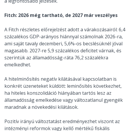
a legfontosabb jelzések.
Fitch: 2026 még tartható, de 2027 már veszélyes
A Fitch részletes előrejelzést adott a várakozásairól: 6,4
százalékos GDP-arányos hiánnyal számolnak 2026-ra,
ami saját tavaly decemberi, 5,6%-os becslésüknél jóval
magasabb. 2027-re 5,9 százalékos deficitet várnak, és
szerintük az államadósság-ráta 76,2 százalékra
emelkedhet.
A hitelminősítés negatív kilátásával kapcsolatban is
konkrét üzeneteket küldött: leminősítés következhet,
ha hiteles konszolidáció hiányában tartós lesz az
államadósság emelkedése vagy változatlanul gyengék
maradnak a növekedési kilátások.
Pozitív irányú változtatást eredményezhet viszont az
intézményi reformok vagy kellő mértékű fiskális