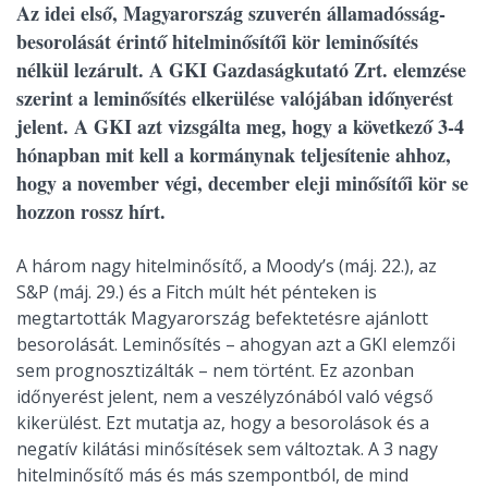
Az idei első, Magyarország szuverén államadósság-
besorolását érintő hitelminősítői kör leminősítés
nélkül lezárult. A GKI Gazdaságkutató Zrt. elemzése
szerint a leminősítés elkerülése valójában időnyerést
jelent. A GKI azt vizsgálta meg, hogy a következő 3-4
hónapban mit kell a kormánynak teljesítenie ahhoz,
hogy a november végi, december eleji minősítői kör se
hozzon rossz hírt.
A három nagy hitelminősítő, a Moody’s (máj. 22.), az
S&P (máj. 29.) és a Fitch múlt hét pénteken is
megtartották Magyarország befektetésre ajánlott
besorolását. Leminősítés – ahogyan azt a GKI elemzői
sem prognosztizálták – nem történt. Ez azonban
időnyerést jelent, nem a veszélyzónából való végső
kikerülést. Ezt mutatja az, hogy a besorolások és a
negatív kilátási minősítések sem változtak. A 3 nagy
hitelminősítő más és más szempontból, de mind