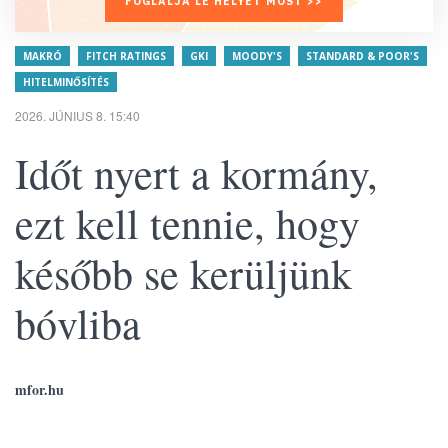
FOGLALJA LE HELYÉT MOST >>
MAKRÓ
FITCH RATINGS
GKI
MOODY'S
STANDARD & POOR'S
HITELMINŐSÍTÉS
2026. JÚNIUS 8. 15:40
Időt nyert a kormány,
ezt kell tennie, hogy
később se kerüljünk
bóvliba
mfor.hu