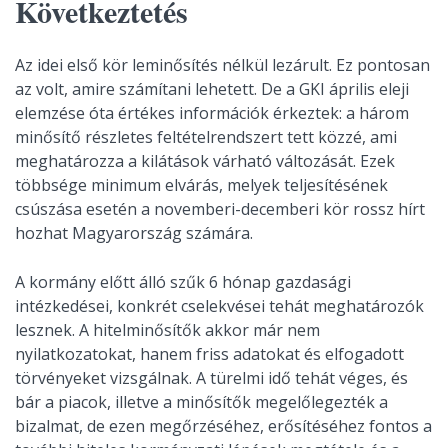
Következtetés
Az idei első kör leminősítés nélkül lezárult. Ez pontosan
az volt, amire számítani lehetett. De a GKI április eleji
elemzése óta értékes információk érkeztek: a három
minősítő részletes feltételrendszert tett közzé, ami
meghatározza a kilátások várható változását. Ezek
többsége minimum elvárás, melyek teljesítésének
csúszása esetén a novemberi-decemberi kör rossz hírt
hozhat Magyarország számára.
A kormány előtt álló szűk 6 hónap gazdasági
intézkedései, konkrét cselekvései tehát meghatározók
lesznek. A hitelminősítők akkor már nem
nyilatkozatokat, hanem friss adatokat és elfogadott
törvényeket vizsgálnak. A türelmi idő tehát véges, és
bár a piacok, illetve a minősítők megelőlegezték a
bizalmat, de ezen megőrzéséhez, erősítéséhez fontos a