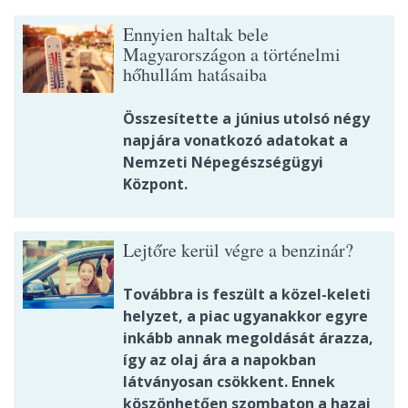
Ennyien haltak bele
Magyarországon a történelmi
hőhullám hatásaiba
Összesítette a június utolsó négy
napjára vonatkozó adatokat a
Nemzeti Népegészségügyi
Központ.
Lejtőre kerül végre a benzinár?
Továbbra is feszült a közel-keleti
helyzet, a piac ugyanakkor egyre
inkább annak megoldását árazza,
így az olaj ára a napokban
látványosan csökkent. Ennek
köszönhetően szombaton a hazai