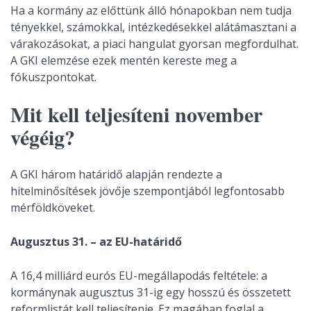
Ha a kormány az előttünk álló hónapokban nem tudja
tényekkel, számokkal, intézkedésekkel alátámasztani a
várakozásokat, a piaci hangulat gyorsan megfordulhat.
A GKI elemzése ezek mentén kereste meg a
fókuszpontokat.
Mit kell teljesíteni november
végéig?
A GKI három határidő alapján rendezte a
hitelminősítések jövője szempontjából legfontosabb
mérföldköveket.
Augusztus 31. – az EU-határidő
A 16,4 milliárd eurós EU-megállapodás feltétele: a
kormánynak augusztus 31-ig egy hosszú és összetett
reformlistát kell teljesítenie. Ez magában foglal a