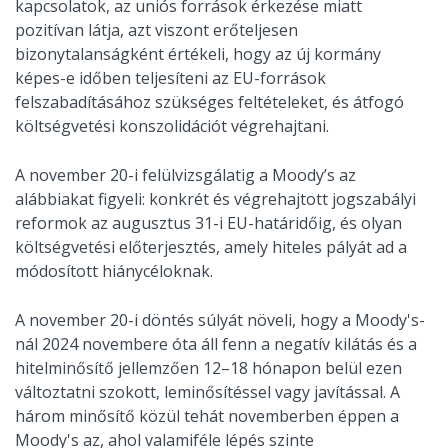
kapcsolatok, az uniós források érkezése miatt
pozitívan látja, azt viszont erőteljesen
bizonytalanságként értékeli, hogy az új kormány
képes-e időben teljesíteni az EU-források
felszabadításához szükséges feltételeket, és átfogó
költségvetési konszolidációt végrehajtani.
A november 20-i felülvizsgálatig a Moody’s az
alábbiakat figyeli: konkrét és végrehajtott jogszabályi
reformok az augusztus 31-i EU-határidőig, és olyan
költségvetési előterjesztés, amely hiteles pályát ad a
módosított hiánycéloknak.
A november 20-i döntés súlyát növeli, hogy a Moody's-
nál 2024 novembere óta áll fenn a negatív kilátás és a
hitelminősítő jellemzően 12–18 hónapon belül ezen
változtatni szokott, leminősítéssel vagy javítással. A
három minősítő közül tehát novemberben éppen a
Moody's az, ahol valamiféle lépés szinte