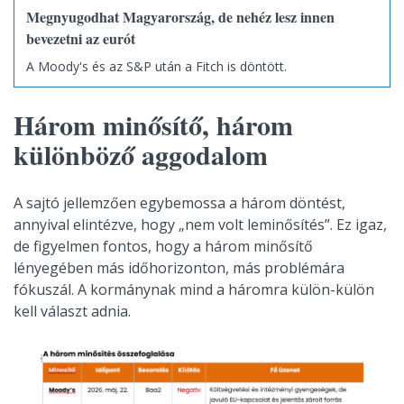
Megnyugodhat Magyarország, de nehéz lesz innen
bevezetni az eurót
A Moody's és az S&P után a Fitch is döntött.
Három minősítő, három
különböző aggodalom
A sajtó jellemzően egybemossa a három döntést,
annyival elintézve, hogy „nem volt leminősítés”. Ez igaz,
de figyelmen fontos, hogy a három minősítő
lényegében más időhorizonton, más problémára
fókuszál. A kormánynak mind a háromra külön-külön
kell választ adnia.