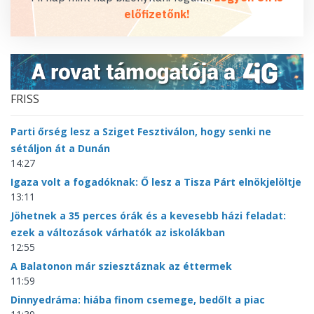
előfizetőnk!
FRISS
Parti őrség lesz a Sziget Fesztiválon, hogy senki ne
sétáljon át a Dunán
14:27
Igaza volt a fogadóknak: Ő lesz a Tisza Párt elnökjelöltje
13:11
Jöhetnek a 35 perces órák és a kevesebb házi feladat:
ezek a változások várhatók az iskolákban
12:55
A Balatonon már sziesztáznak az éttermek
11:59
Dinnyedráma: hiába finom csemege, bedőlt a piac