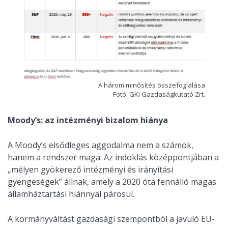
A három minősítés összefoglalása
Fotó: GKI Gazdaságkutató Zrt.
Moody’s: az intézményi bizalom hiánya
A Moody’s elsődleges aggodalma nem a számok,
hanem a rendszer maga. Az indoklás középpontjában a
„mélyen gyökerező intézményi és irányítási
gyengeségek” állnak, amely a 2020 óta fennálló magas
államháztartási hiánnyal párosul.
A kormányváltást gazdasági szempontból a javuló EU-