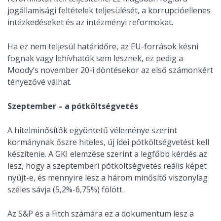
jogállamisági feltételek teljesülését, a korrupcióellenes
intézkedéseket és az intézményi reformokat.
Ha ez nem teljesül határidőre, az EU-források késni
fognak vagy lehívhatók sem lesznek, ez pedig a
Moody’s november 20-i döntésekor az első számonkért
tényezővé válhat.
Szeptember – a pótköltségvetés
A hitelminősítők egyöntetű véleménye szerint
kormánynak őszre hiteles, új idei pótköltségvetést kell
készítenie. A GKI elemzése szerint a legfőbb kérdés az
lesz, hogy a szeptemberi pótköltségvetés reális képet
nyújt-e, és mennyire lesz a három minősítő viszonylag
széles sávja (5,2%-6,75%) fölött.
Az S&P és a Fitch számára ez a dokumentum lesz a