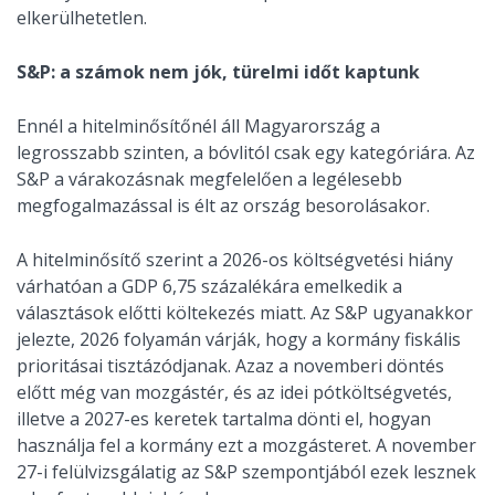
elkerülhetetlen.
S&P: a számok nem jók, türelmi időt kaptunk
Ennél a hitelminősítőnél áll Magyarország a
legrosszabb szinten, a bóvlitól csak egy kategóriára. Az
S&P a várakozásnak megfelelően a legélesebb
megfogalmazással is élt az ország besorolásakor.
A hitelminősítő szerint a 2026-os költségvetési hiány
várhatóan a GDP 6,75 százalékára emelkedik a
választások előtti költekezés miatt. Az S&P ugyanakkor
jelezte, 2026 folyamán várják, hogy a kormány fiskális
prioritásai tisztázódjanak. Azaz a novemberi döntés
előtt még van mozgástér, és az idei pótköltségvetés,
illetve a 2027-es keretek tartalma dönti el, hogyan
használja fel a kormány ezt a mozgásteret. A november
27-i felülvizsgálatig az S&P szempontjából ezek lesznek