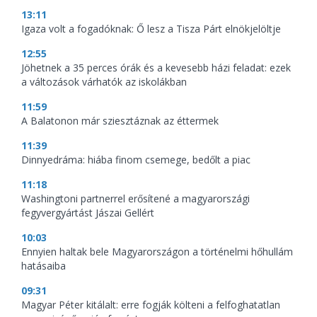
13:11
Igaza volt a fogadóknak: Ő lesz a Tisza Párt elnökjelöltje
12:55
Jöhetnek a 35 perces órák és a kevesebb házi feladat: ezek
a változások várhatók az iskolákban
11:59
A Balatonon már sziesztáznak az éttermek
11:39
Dinnyedráma: hiába finom csemege, bedőlt a piac
11:18
Washingtoni partnerrel erősítené a magyarországi
fegyvergyártást Jászai Gellért
10:03
Ennyien haltak bele Magyarországon a történelmi hőhullám
hatásaiba
09:31
Magyar Péter kitálalt: erre fogják költeni a felfoghatatlan