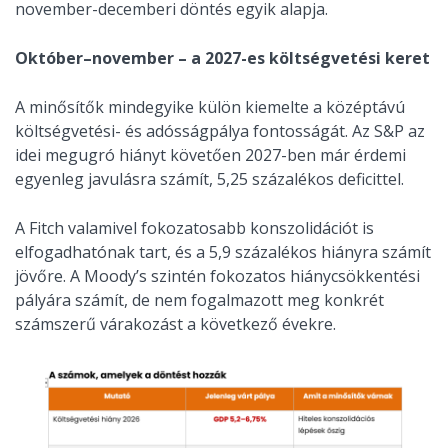
november-decemberi döntés egyik alapja.
Október–november – a 2027-es költségvetési keret
A minősítők mindegyike külön kiemelte a középtávú
költségvetési- és adósságpálya fontosságát. Az S&P az
idei megugró hiányt követően 2027-ben már érdemi
egyenleg javulásra számít, 5,25 százalékos deficittel.
A Fitch valamivel fokozatosabb konszolidációt is
elfogadhatónak tart, és a 5,9 százalékos hiányra számít
jövőre. A Moody’s szintén fokozatos hiánycsökkentési
pályára számít, de nem fogalmazott meg konkrét
számszerű várakozást a következő évekre.