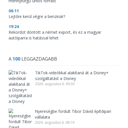
mennyiségű uniós forrást
06:11
Lejtőre kerül végre a benzinár?
19:24
Rekordot döntött a német export, és ez a magyar
autóiparra is hatással lehet
A
100
LEGGAZDAGABB
TikTok-videókkal alakítaná át a Disney+
szolgáltatást a Disney
2026. augusztus 6. 09:30
Nyereségbe fordult Tibor Dávid építőipari
vállalata
2026. augusztus 6. 08:19