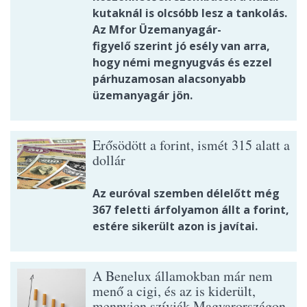
kutaknál is olcsóbb lesz a tankolás.
Az Mfor Üzemanyagár-
figyelő szerint jó esély van arra,
hogy némi megnyugvás és ezzel
párhuzamosan alacsonyabb
üzemanyagár jön.
Erősödött a forint, ismét 315 alatt a
dollár
Az euróval szemben délelőtt még
367 feletti árfolyamon állt a forint,
estére sikerült azon is javítai.
A Benelux államokban már nem
menő a cigi, és az is kiderült,
mennyien szívják Magyarországon