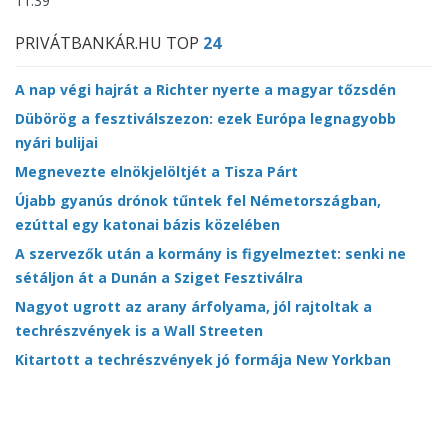
11:39
PRIVÁTBANKÁR.HU TOP
24
A nap végi hajrát a Richter nyerte a magyar tőzsdén
Dübörög a fesztiválszezon: ezek Európa legnagyobb
nyári bulijai
Megnevezte elnökjelöltjét a Tisza Párt
Újabb gyanús drónok tűntek fel Németországban,
ezúttal egy katonai bázis közelében
A szervezők után a kormány is figyelmeztet: senki ne
sétáljon át a Dunán a Sziget Fesztiválra
Nagyot ugrott az arany árfolyama, jól rajtoltak a
techrészvények is a Wall Streeten
Kitartott a techrészvények jó formája New Yorkban