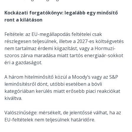
Kockázati forgatókönyv: legalább egy minősítő
ront a kilátáson
Feltétele: az EU-megállapodás feltételei csak
részlegesen teljesülnek, illetve a 2027-es költségvetés
nem tartalmaz érdemi kiigazítást, vagy a Hormuzi-
szoros zárva maradása miatt tartós energiaár-sokkot
éri a gazdaságot.
A három hitelminősítő közül a Moody’s vagy az S&P
leminősítésről dönt, utóbbi esetében a bóvli
kategóriában kerülés miatt erősebb piaci reakciókat
kiváltva.
Valószínűsége: mérsékelt, de jelentőssé válhat, ha az
EU-feltételek nem teljesülnek határidőre.